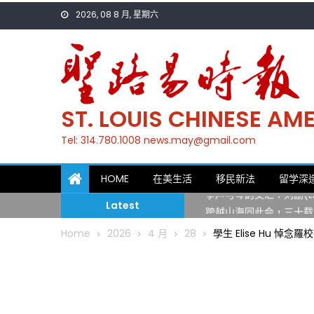
Skip
2026, 08 8 月, 星期六
to
content
ST. LOUIS CHINESE A
Tel: 314.780.1008 news.may@gmail.com
一晃三十年，初夏又相逢
HOME
在美生活
移民新法
留学深
筝声与琴韵交汇：刘励(Li
Latest
跨越山海同此会，三十载
圣路易龙舟俱乐部5月16
Home
2026
4 月
28
學生 Elise Hu 悼念
三十二载跨越时空的相逢
执掌密苏里植物园近四十年 
一晃三十年，初夏又相逢
筝声与琴韵交汇：刘励(Li