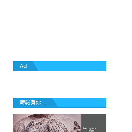
Ad
時報有你......