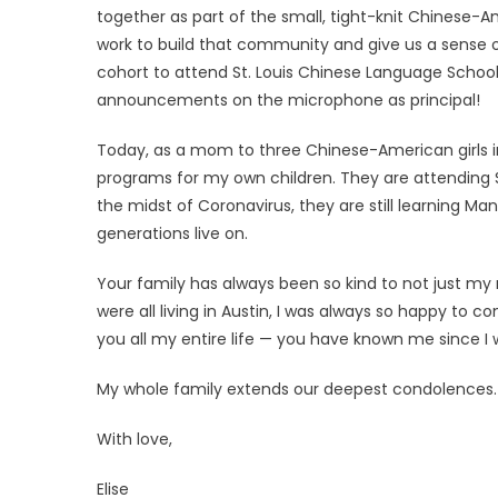
together as part of the small, tight-knit Chinese-
校
work to build that community and give us a sense of
長
的
cohort to attend St. Louis Chinese Language Schoo
信〉
announcements on the microphone as principal!
中
Today, as a mom to three Chinese-American girls in
programs for my own children. They are attending
圣路易时报
圣路易时报
the midst of Coronavirus, they are still learning 
免费健康检查 无需预约
generations live on.
条件者使用 欢迎参加索取
易时报广告
9点至中午 Grace UM C
Peter Lu Team 卢长志
Your family has always been so kind to not just
were all living in Austin, I was always so happy to c
you all my entire life — you have known me since I
My whole family extends our deepest condolences. 
With love,
Elise