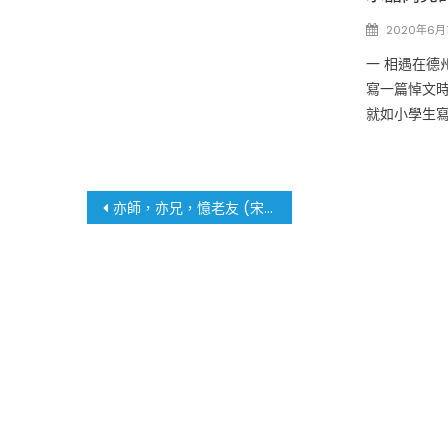
Posted
2020年6月
on
一 相遇在德
寫一篇悼文時
就如小學生
文
亦師，亦兄，憶老友 (宋光忠)
章
導
覽