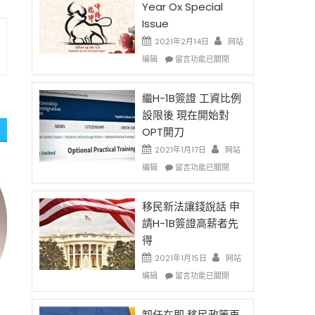
Year Ox Special
Issue
2021年2月14日
网站
在
编辑
留言功能已關閉
〈2021
Chinese
New
繼H-1B簽證 工資比例
Year
設限後 現在開始對
Ox
OPT開刀
Special
Issue〉
2021年1月17日
网站
中
在
编辑
留言功能已關閉
〈繼
H-
1B
移民新法讓錢說話 申
簽
請H-1B簽證高薪者先
證
得
工
資
2021年1月15日
网站
比
在
编辑
留言功能已關閉
例
〈移
設
民
限
新
卸任在即 移民政策再