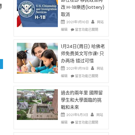
後
法
博
改 H-1B樂透(lottery)
現
讓
取消
在
錢
開
說
2021年1月10日
网站
始
話
在
编辑
留言功能已關閉
對
申
〈卸
OPT
請
任
開
H-
在
1月24日(周日) 哈佛老
刀〉
1B
即
师免费英文写作课! 只
中
簽
移
办两场 错过可惜
證
民
高
政
2021年1月19日
网站
薪
策
在
编辑
留言功能已關閉
者
再
〈1
先
改
月
得〉
H-
24
過去的兩年里 國際留
中
1B
日
學生和大學面臨的挑
樂
(周
戰和未來
透
日)
(lottery)
哈
2021年5月3日
网站
取
佛
在
编辑
留言功能已關閉
消〉
老
〈過
中
师
去