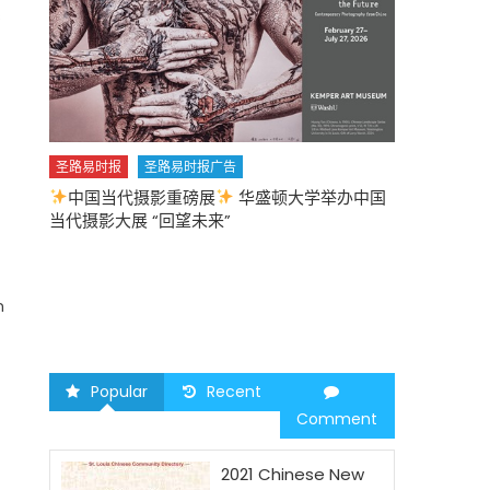
s
圣路易时报
圣路易时报广告
中国当代摄影重磅展
华盛顿大学举办中国
圣路易时报
当代摄影大展 “回望未来”
中午
2026 马年
n
Popular
Recent
Comment
2021 Chinese New