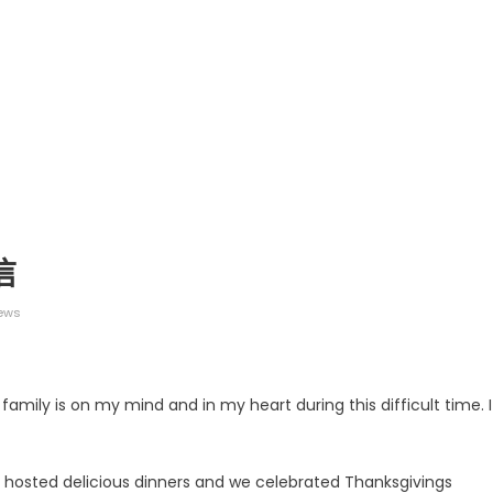
信
ews
family is on my mind and in my heart during this difficult time. I
 hosted delicious dinners and we celebrated Thanksgivings