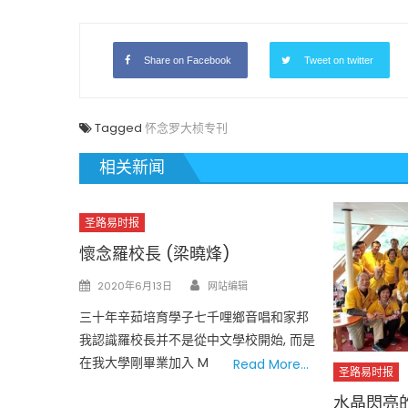
Share on Facebook
Tweet on twitter
Tagged
怀念罗大桢专刊
相关新闻
圣路易时报
懷念羅校長 (梁曉烽)
Author
Posted
2020年6月13日
网站编辑
on
三十年辛茹培育學子七千哩鄉音唱和家邦
我認識羅校長并不是從中文學校開始, 而是
在我大學剛畢業加入 M
Read More…
圣路易时报
水晶閃亮的