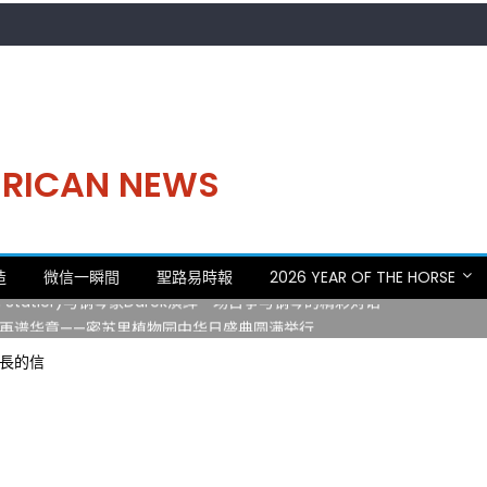
MERICAN NEWS
。中华日，等你来赴约 —— 密苏里植物园“中华日三十周年特别报道（五
造
微信一瞬間
聖路易時報
2026 YEAR OF THE HORSE
 Statler)与钢琴家Darek演绎一场古筝与钢琴的精彩对话
再谱华章——密苏里植物园中华日盛典圆满举行
日龙舟体验日 邀请各界亲身体验划行乐趣 + 水上竞速魅力
羅校長的信
致力推动全球植物多样性研究与中美合作 Peter Raven 博士逝世 享年
。中华日，等你来赴约 —— 密苏里植物园“中华日三十周年特别报道（五
 Statler)与钢琴家Darek演绎一场古筝与钢琴的精彩对话