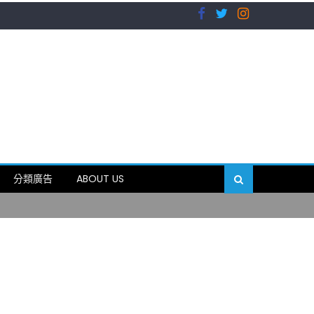
）
分類廣告
ABOUT US
89岁
）