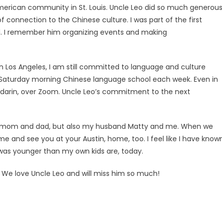
American community in St. Louis. Uncle Leo did so much generou
 connection to the Chinese culture. I was part of the first
l. I remember him organizing events and making
 Los Angeles, I am still committed to language and culture
 Saturday morning Chinese language school each week. Even in
广告
圣路易时报
圣路易时报广告
Mandarin, over Zoom. Uncle Leo’s commitment to the next
 免费赠送血压计供符合
了解您的数字! 3月21日星期六 上午9点至
! 4月18日星期六 上午
Grace UM Church 免费健康检查
hurch
 my mom and dad, but also my husband Matty and me. When we
ome and see you at your Austin, home, too. I feel like I have know
 was younger than my own kids are, today.
We love Uncle Leo and will miss him so much!