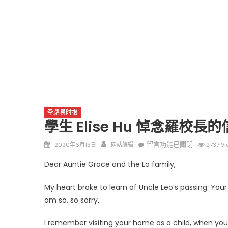
圣路易时报
學生 Elise Hu 悼念羅校長的
Posted
Author
在
留言功能已關閉
2020年6月13日
网站编辑
2737 Vi
on
〈學
Dear Auntie Grace and the Lo family,
生
Elise
My heart broke to learn of Uncle Leo’s passing. Your 
Hu
am so, so sorry.
悼
念
I remember visiting your home as a child, when you
羅