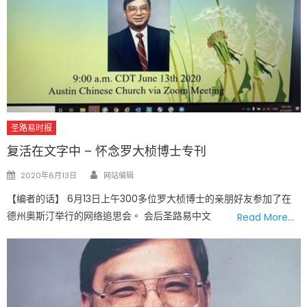
圣路易时报
复活在文字中 – 怀念罗大桢博士专刊
Author
Posted
2020年6月13日
网站编辑
on
【编者的话】 6月13日上午300多位罗大桢博士的亲朋好友参加了在
德州奥斯汀举行的网络追思会。 会后圣路易中文
Read More…