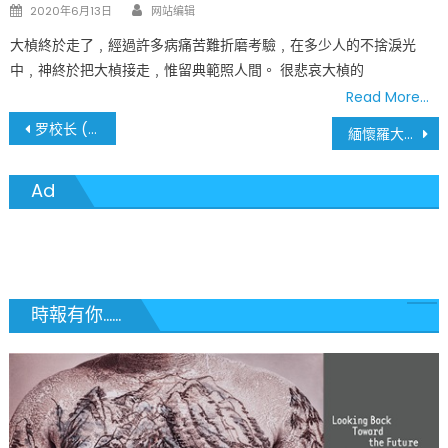
Author
Posted
2020年6月13日
网站编辑
on
大楨終於走了﹐經過許多病痛苦難折磨考驗﹐在多少人的不捨淚光
中﹐神終於把大楨接走﹐惟留典範照人間。 很悲哀大楨的
Read More…
文
罗校长 (潘志高 杨少敏 赵艳芬)
緬懷羅大楨校長 (學生家長李淑貞)
章
Ad
導
覽
時報有你......