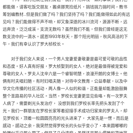
都能做，请客吃饭交朋友，搬桌挪凳捡纸片，捐钱捐力捐时间，教书
筹划编教材…但是我们做了吗？我们坚持了吗？我们能做得如此的有远
见吗？我们能做得不声不响，却又象深遂的冰川流河，源源不断，远
远奔流，泛泛成溪，支流无数吗？虽然我们不能，但我们曾经是这无
数支流中的一滴水。感恩1993年秋天，那个阳光明丽，秋风高洁的下
午，我们有幸认识了罗大桢校长。
对于我们女人来说，一个男人宠妻爱妻敬妻是最可爱可敬的品性
和态度。好人真有好报，罗大桢娶到的女人，绝对是最值得被宠爱和
尊敬的女人。罗夫人沈辛六是一个睿智明慧，浪漫开朗的女博士。他
俩有时夫唱妇随，有时妇唱夫随。对待中文教育，公益奉献，以及中
华文化传播的社区活动，两人像一人似的和谐，正能量却能激励鼓舞
整个圣路易的华人社区。当然，罗校长宠妻更显见些咯。有一次罗夫
人病了，需要剃光头发治疗， 没想到我们罗校长率先把头发刮了个
光。我们一群朋友在罗校长家等着迎接手术成功归家来的罗夫人，却
见罗校长，顶着一粒圆圆亮亮的光头进来了， 大家先是一愣，而后是
感动，感动之余，我突然觉得罗校长的头似乎变小了，本来圆嘟嘟的