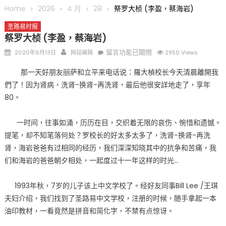
圆满举行
Home
2026
4 月
28
祭罗大桢 (李盈，蔡海岩)
圣路易龙舟俱乐部5月16日龙舟体验日 邀请各界亲身体验划行乐
趣 + 水上竞速魅力
圣路易时报
祭罗大桢 (李盈，蔡海岩)
三十二载跨越时空的相逢
执掌密苏里植物园近四十年 致力推动全球植物多样性研究与中美
Posted
Author
在
留言功能已關閉
2020年6月13日
网站编辑
2950 Views
on
〈祭
合作 Peter Raven 博士逝世 享年89岁
那一天好朋友丽萨和立平来电话说：羅大楨校长今天清晨離開我
罗
一晃三十年，初夏又相逢。中华日，等你来赴约 —— 密苏里植物
們了！因为肾病，洗肾-换肾-再洗肾，最后他很安詳地走了，享年
大
园“中华日三十周年特别报道（五）
80。
桢
筝声与琴韵交汇：刘励(Li Statler)与钢琴家Darek演绎一场古筝
(李
与钢琴的精彩对话
盈，
一时间，往事如涌，历历在目，交织着无限的哀伤、惋惜和遗憾。
蔡
提笔，却不知笔落何处？罗校长的好太多太多了，洗肾-换肾-再洗
海
肾，海岩爸爸有过相同的经历，我们深深知晓其中的抗争和苦痛，我
岩)〉
们和海岩的爸爸朝夕相处，一起度过十一年这样的时光…
中
1993年秋，7岁的儿子该上中文学校了。经好友同事Bill Lee /王琪
夫妇介绍，我们找到了圣路易中文学校，注册的时候，随手拿起一本
油印教材，一看竟然是拼音和简化字，不禁有点惊讶。