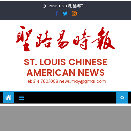
Skip
2026, 06 8 月, 星期四
to
content
ST. LOUIS CHINESE
AMERICAN NEWS
Tel: 314.780.1008 news.may@gmail.com