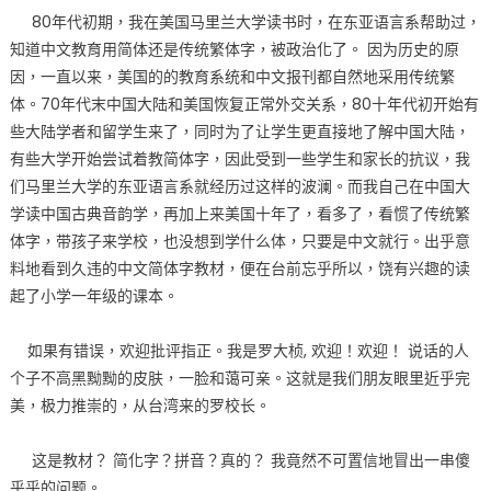
80年代初期，我在美国马里兰大学读书时，在东亚语言系帮助过，
知道中文教育用简体还是传统繁体字，被政治化了。 因为历史的原
因，一直以来，美国的的教育系统和中文报刊都自然地采用传统繁
体。70年代末中国大陆和美国恢复正常外交关系，80十年代初开始有
些大陆学者和留学生来了，同时为了让学生更直接地了解中国大陆，
有些大学开始尝试着教简体字，因此受到一些学生和家长的抗议，我
们马里兰大学的东亚语言系就经历过这样的波澜。而我自己在中国大
学读中国古典音韵学，再加上来美国十年了，看多了，看惯了传统繁
体字，带孩子来学校，也没想到学什么体，只要是中文就行。出乎意
料地看到久违的中文简体字教材，便在台前忘乎所以，饶有兴趣的读
起了小学一年级的课本。
如果有错误，欢迎批评指正。我是罗大桢, 欢迎！欢迎！ 说话的人
个子不高黑黝黝的皮肤，一脸和蔼可亲。这就是我们朋友眼里近乎完
美，极力推崇的，从台湾来的罗校长。
这是教材？ 简化字？拼音？真的？ 我竟然不可置信地冒出一串傻
乎乎的问题。