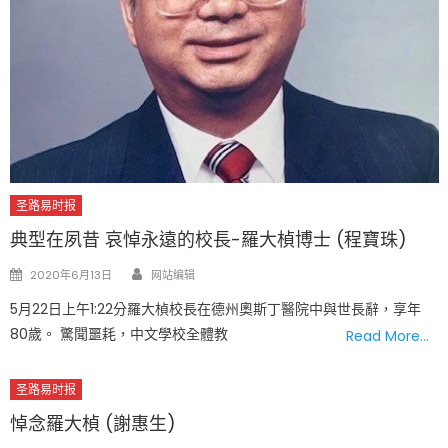
圣路易时报
典型在夙昔 哀悼永遠的校長-羅大楨博士 (程寶珠)
Author
Posted
2020年6月13日
网站编辑
on
5月22日上午1:22分羅大楨校長在德州奧斯丁醫院中與世長辭，享年
80歲。 驚聞噩耗，中文學校全體教
Read More…
圣路易时报
悼念羅大楨 (謝惠生)