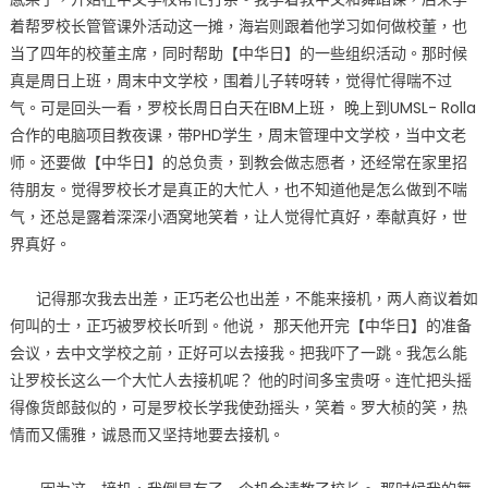
着帮罗校长管管课外活动这一摊，海岩则跟着他学习如何做校董，也
当了四年的校董主席，同时帮助【中华日】的一些组织活动。那时候
真是周日上班，周末中文学校，围着儿子转呀转，觉得忙得喘不过
气。可是回头一看，罗校长周日白天在IBM上班， 晚上到UMSL- Rolla
合作的电脑项目教夜课，带PHD学生，周末管理中文学校，当中文老
师。还要做【中华日】的总负责，到教会做志愿者，还经常在家里招
待朋友。觉得罗校长才是真正的大忙人，也不知道他是怎么做到不喘
气，还总是露着深深小酒窝地笑着，让人觉得忙真好，奉献真好，世
界真好。
记得那次我去出差，正巧老公也出差，不能来接机，两人商议着如
何叫的士，正巧被罗校长听到。他说， 那天他开完【中华日】的准备
会议，去中文学校之前，正好可以去接我。把我吓了一跳。我怎么能
让罗校长这么一个大忙人去接机呢？ 他的时间多宝贵呀。连忙把头摇
得像货郎鼓似的，可是罗校长学我使劲摇头，笑着。罗大桢的笑，热
情而又儒雅，诚恳而又坚持地要去接机。