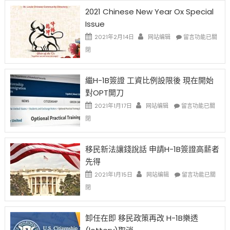
2021 Chinese New Year Ox Special
Issue
在
2021年2月14日
网站编辑
留言功能已關
〈2021
閉
Chinese
New
Year
繼H-1B簽證 工資比例設限後 現在開始
Ox
對OPT開刀
Special
Issue〉
在
2021年1月17日
网站编辑
留言功能已關
中
〈繼
閉
H-
1B
簽
移民新法讓錢說話 申請H-1B簽證高薪者
證
先得
工
資
在
2021年1月15日
网站编辑
留言功能已關
比
〈移
閉
例
民
設
新
限
法
卸任在即 移民政策再改 H-1B樂透
後
讓