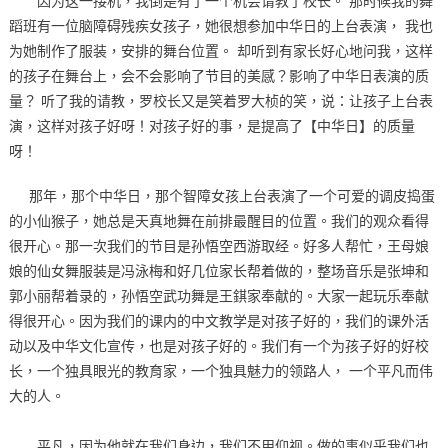
因为这一接机，我倒是有了一个机会请教了校长。 那时候我的舞
蹈班有一位脑障碍残疾女孩子，她很想参加中华日的上台表演， 我也
为她制作了服装，安排的舞台位置。 却听到有家长好心地问我，这样
的孩子在舞台上，会不会影响了节目的美感？影响了中华日表演的质
量？ 听了我的请教，罗校长又是笑着罗大桢的笑，说：让孩子上台表
演，这样对孩子好呀！对孩子好的事，是提高了【中华日】的质量
呀！
那年，那个中华日，那个智障女孩上台表演了一个可爱的调皮捣蛋
的小仙猴子，她总是天真地舞在前排最醒目的位置。我们的观众看得
很开心。那一次我们的节目是孙悟空西游取经。好多人帮忙，王母娘
娘的仙女舞服装是冯泳梅和好几位家长帮着做的，整场音乐是张坤和
郭小丽帮着录的，孙悟空武功舞是王錤家奉献的。大家一起玩乐奉献
得很开心。因为我们的课内的中文教学是对孩子好的，我们的课外活
动以及中华文化宣传，也是对孩子好的。我们有一个为孩子好的好校
长，一个独具眼光的教育家，一个独具魅力的领路人， 一个平凡而伟
大的人。
平凡，因为他就在我们身边，我们不用仰视。做的事似乎我们也