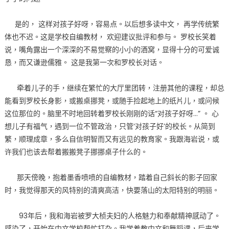
是的， 这样对孩子好呀，容易点。以后想多读中文， 再学传统繁
体也不迟。这是学校自编教材， 欢迎建议批评和参与。 罗校长笑着
说，嘴角露出一个深深的不易觉察的小小的酒窝，显得十分的可爱诚
恳，而又谦逊儒雅。 这是我第一次和罗校长对话。
牵着儿子的手，继续在繁忙的大厅里团转，注册其他的课程，却总
能看到罗校长身影，或搬桌挪凳，或随手捡起地上的纸片儿，或问候
这位那位的。脑里不时地回转着罗校长刚刚的话“对孩子好呀…” 。 心
想儿子有福气，遇到一位不管政治，只管‘对孩子好’的校长。从简到
繁，顺理成章，多么自信明智而又有远见的教育家。我跟海岩说，或
许我们也该去帮着搬搬凳子挪挪桌子什么的。
那天傍晚，抱着墨香喷喷的自编教材，踏着自己斜长的影子回家
时，我觉得那天的风特别的清爽高洁，快要落山的太阳特别的明丽。
93年后，我和海岩被罗大桢夫妇的人格魅力和奉献精神感动了。
感染了，开始在中文学校帮忙打杂。我学着教中文和舞蹈课，后来学