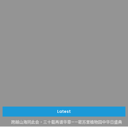
一晃三十年，初夏又相逢。中华日，等你来赴约 —— 密苏里植物
园“中华日三十周年特别报道（五）
筝声与琴韵交汇：刘励(Li Statler)与钢琴家Darek演绎一场古筝
Latest
与钢琴的精彩对话
跨越山海同此会，三十载再谱华章——密苏里植物园中华日盛典