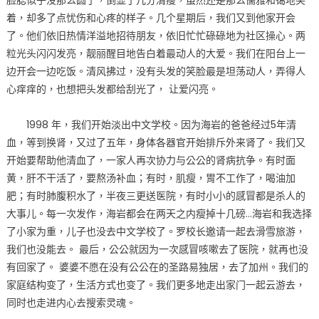
脸腮似乎没那么圆了，倒显了几分清瘦，虽然还是那么儒雅和蔼地笑
着，却多了点忧伤和心疼的样子。几个星期后，我们又到他家开会
了。他们依旧热情洋溢地招待朋友，依旧忙忙碌碌地为社区操心。两
粒光头闪闪发亮，靓丽醒目地告白着最动人的大爱。我们在阳台上一
边开会一边吃饭。清风拂过，没有头发的笑脸最是坦荡动人，弄得人
心痒痒的，也想把头发都给刮光了， 让爱闪亮。
1998 年，我们开始淡出中文学校。因为海岩的爸爸经过5年清
血，等到换肾，又过了五年，身体各器官开始排斥外来肾了。我们又
开始要帮助他清血了，一家人再次协力与公公的肾病抗争。有时面
黄，肝不干活了，要熬汤补血；有时，肌瘦，胃不工作了，喝油加
肥；有时肺腹积水了，半夜三更送医院，有时小小的感冒都是杀人的
大事儿。每一次发作，海岩都会在两天之内瘦掉十几磅…海岩和我选择
了小家为重，儿子也没去中文学校了。罗校长邀请一起去滑雪旅游，
我们也没能去。 最后，公公就因为一次感冒咳嗽去了医院，就再也没
有回家了。 婆婆不愿在没有公公在的圣路易独居，去了加州。我们的
家庭结构变了，生活方式也变了。我们更多地走出家门一起云游去，
同时也走进内心去搜索灵魂。