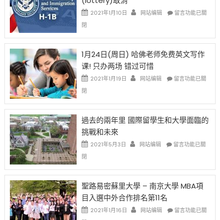
(lottery)取消
現
錢
在
說
在
2021年1月10日
网站编辑
留言功能已關
開
話
〈卸
閉
始
申
任
對
請
在
OPT
H-
即
1月24日(周日) 哈佛老师免费英文写作
開
1B
移
课! 只办两场 错过可惜
刀〉
簽
民
中
證
政
在
2021年1月19日
网站编辑
留言功能已關
高
策
〈1
閉
薪
再
月
者
改
24
先
H-
日
過去的兩年里 國際留學生和大學面臨的
得〉
1B
(周
挑戰和未來
中
樂
日)
透
哈
在
2021年5月3日
网站编辑
留言功能已關
(lottery)
佛
〈過
閉
取
老
去
消〉
师
的
中
免
兩
聖路易密蘇里大學 – 南京大學 MBA項
费
年
目入選中外合作排名第11名
英
里
文
國
在
2021年1月16日
网站编辑
留言功能已關
写
際
〈聖