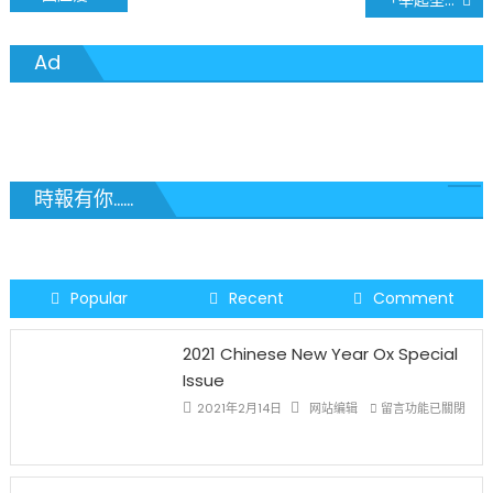
章
Ad
導
覽
時報有你......
Popular
Recent
Comment
2021 Chinese New Year Ox Special
Issue
在
2021年2月14日
网站编辑
留言功能已關閉
〈2021
Chinese
New
Year