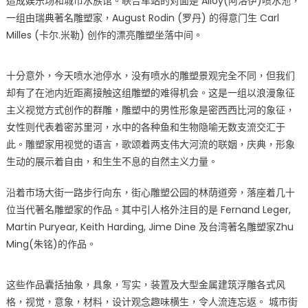
造成娱乐场和城市水族馆。联合⻋站的对面是 Alloy(阿洛伊)喷水池，
一组由瑞典著名雕塑家，August Rodin (罗丹) 的得意⻔生 Carl
Milles (卡尔.米勒) 创作的漂亮雕塑坐落中间。
十分意外，今天喷水池停水，没有喷水的雕塑景观完全不同，但我们
却有了在池内近距离接触这组雕塑的难得机会。这是一组以浪漫象征
主义视觉方式创作的群雕，雕塑中的男性形象是密⻄⻄比河的象征，
女性则代表着密苏里河，水中的各种⻥和生物隐喻无数支流交汇于
此。雕塑家用视觉的语言，歌颂着两支伟大河流的联姻，庆典，形象
生动的展示着自由，和生生不息的自然主义力量。
沿着市场大街一路步行向东，街心雕塑公园的林荫道旁，落座着几十
位当代著名雕塑家的作品。其中引人格外注目的是 Fernand Leger,
Martin Puryear, Keith Harding, Jime Dine 及台湾著名雕塑家Zhu
Ming(朱铭)的作品。
这些作品囊括抽象，具象，写实，装置及大型金属建筑浮雕各式⻛
格，视觉，意象，材料，设计观念趣味横生，令人流连忘返。 城市街