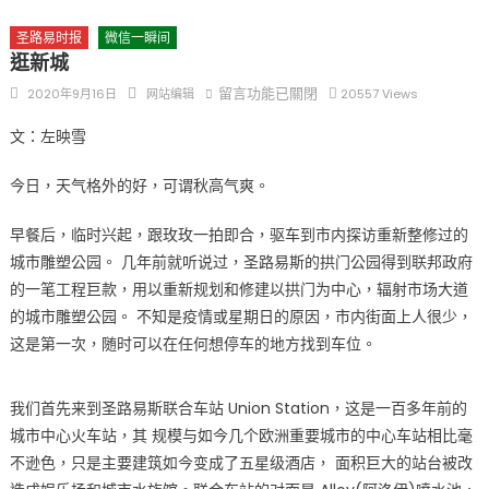
三十二载跨越时空的相逢
圣路易时报
微信一瞬间
执掌密苏里植物园近四十年 致力推动全球植物多样性研究与中美
逛新城
合作 Peter Raven 博士逝世 享年89岁
Posted
Author
在
留言功能已關閉
2020年9月16日
网站编辑
20557 Views
一晃三十年，初夏又相逢。中华日，等你来赴约 —— 密苏里植物
on
〈逛
园“中华日三十周年特别报道（五）
文：左映雪
新
筝声与琴韵交汇：刘励(Li Statler)与钢琴家Darek演绎一场古筝
城〉
今日，天气格外的好，可谓秋高气爽。
与钢琴的精彩对话
中
早餐后，临时兴起，跟玫玫一拍即合，驱⻋到市内探访重新整修过的
城市雕塑公园。 几年前就听说过，圣路易斯的拱⻔公园得到联邦政府
的一笔工程巨款，用以重新规划和修建以拱⻔为中心，辐射市场大道
的城市雕塑公园。 不知是疫情或星期日的原因，市内街面上人很少，
这是第一次，随时可以在任何想停⻋的地方找到⻋位。
我们首先来到圣路易斯联合⻋站 Union Station，这是一百多年前的
城市中心火⻋站，其 规模与如今几个欧洲重要城市的中心⻋站相比毫
不逊色，只是主要建筑如今变成了五星级酒店， 面积巨大的站台被改