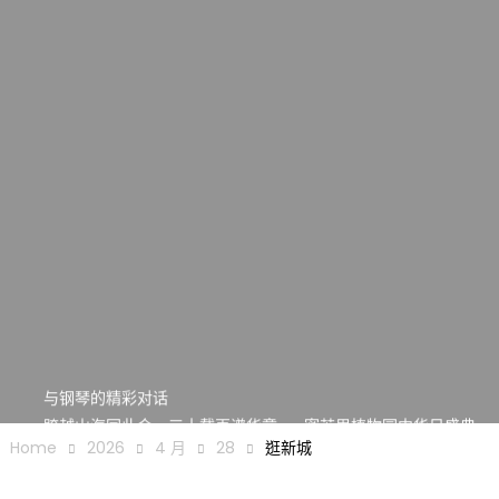
一晃三十年，初夏又相逢。中华日，等你来赴约 —— 密苏里植物
园“中华日三十周年特别报道（五）
筝声与琴韵交汇：刘励(Li Statler)与钢琴家Darek演绎一场古筝
与钢琴的精彩对话
跨越山海同此会，三十载再谱华章——密苏里植物园中华日盛典
圆满举行
Home
2026
4 月
28
逛新城
圣路易龙舟俱乐部5月16日龙舟体验日 邀请各界亲身体验划行乐
趣 + 水上竞速魅力