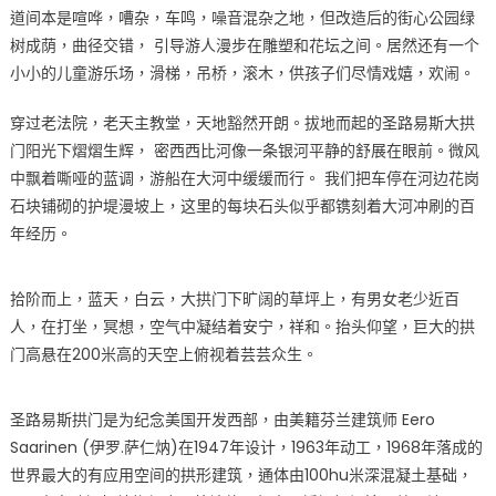
道间本是喧哗，嘈杂，⻋鸣，噪音混杂之地，但改造后的街心公园绿
树成荫，曲径交错， 引导游人漫步在雕塑和花坛之间。居然还有一个
小小的儿童游乐场，滑梯，吊桥，滚木，供孩子们尽情戏嬉，欢闹。
穿过老法院，老天主教堂，天地豁然开朗。拔地而起的圣路易斯大拱
⻔阳光下熠熠生辉， 密⻄⻄比河像一条银河平静的舒展在眼前。微⻛
中飘着嘶哑的蓝调，游船在大河中缓缓而行。 我们把⻋停在河边花岗
石块铺砌的护堤漫坡上，这里的每块石头似乎都镌刻着大河冲刷的百
年经历。
拾阶而上，蓝天，白云，大拱⻔下旷阔的草坪上，有男女老少近百
人，在打坐，冥想，空气中凝结着安宁，祥和。抬头仰望，巨大的拱
⻔高悬在200米高的天空上俯视着芸芸众生。
圣路易斯拱⻔是为纪念美国开发⻄部，由美籍芬兰建筑师 Eero
Saarinen (伊罗.萨仁㶧)在1947年设计，1963年动工，1968年落成的
世界最大的有应用空间的拱形建筑，通体由100hu米深混凝土基础，