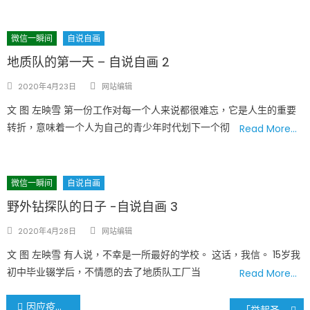
微信一瞬间
自说自画
地质队的第一天 – 自说自画 2
Author
Posted
2020年4月23日
网站编辑
on
文 图 左映雪 第一份工作对每一个人来说都很难忘，它是人生的重要
转折，意味着一个人为自己的⻘少年时代划下一个彻
Read More…
微信一瞬间
自说自画
野外钻探队的日子 -自说自画 3
Author
Posted
2020年4月28日
网站编辑
on
文 图 左映雪 有人说，不幸是一所最好的学校。 这话，我信。 15岁我
初中毕业辍学后，不情愿的去了地质队工厂当
Read More…
文
因应疫情需要 密苏里州国民警卫队持续动员到年底
「举起圣路易」- 期待这个周末圣路易美丽的天空