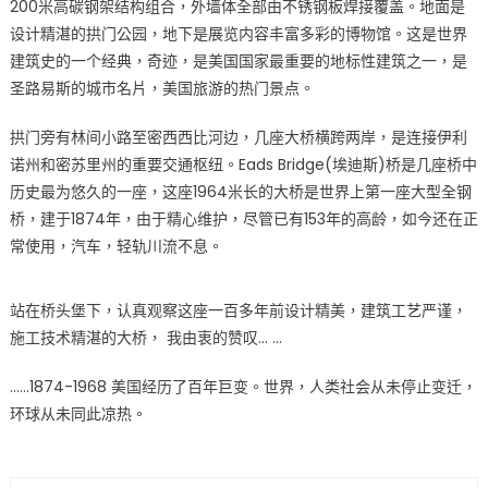
200米高碳钢架结构组合，外墙体全部由不锈钢板焊接覆盖。地面是
设计精湛的拱⻔公园，地下是展览内容丰富多彩的博物馆。这是世界
建筑史的一个经典，奇迹，是美国国家最重要的地标性建筑之一，是
圣路易斯的城市名片，美国旅游的热⻔景点。
拱⻔旁有林间小路至密⻄⻄比河边，几座大桥横跨两岸，是连接伊利
诺州和密苏里州的重要交通枢纽。Eads Bridge(埃迪斯)桥是几座桥中
历史最为悠久的一座，这座1964米⻓的大桥是世界上第一座大型全钢
桥，建于1874年，由于精心维护，尽管已有153年的高龄，如今还在正
常使用，汽车，轻轨川流不息。
站在桥头堡下，认真观察这座一百多年前设计精美，建筑工艺严谨，
施工技术精湛的大桥， 我由衷的赞叹… …
……1874-1968 美国经历了百年巨变。世界，人类社会从未停止变迁，
环球从未同此凉热。