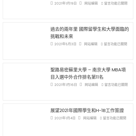
中
證
政
在
2021年1月19日
网站编辑
留言功能已關閉
高
策
〈1
薪
再
月
者
改
24
先
H-
日
過去的兩年里 國際留學生和大學面臨的
得〉
1B
(周
挑戰和未來
中
樂
日)
透
哈
在
2021年5月3日
网站编辑
留言功能已關閉
(lottery)
佛
〈過
取
老
去
消〉
师
的
中
免
兩
聖路易密蘇里大學 – 南京大學 MBA項
费
年
目入選中外合作排名第11名
英
里
文
國
在
2021年1月16日
网站编辑
留言功能已關閉
写
際
〈聖
作
留
路
课!
學
易
只
生
密
展望2021年國際學生和H-1B工作簽證
办
和
蘇
在
两
大
里
2021年1月4日
网站编辑
留言功能已關閉
〈展
场
學
大
望
错
面
學
2021
过
臨
–