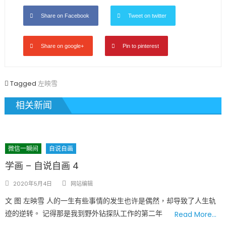
Share on Facebook
Tweet on twitter
Share on google+
Pin to pinterest
Tagged
左映雪
相关新闻
微信一瞬间
自说自画
学画 – 自说自画 4
Author
Posted
2020年5月4日
网站编辑
on
文 图 左映雪 人的一生有些事情的发生也许是偶然，却导致了人生轨
迹的逆转。 记得那是我到野外钻探队工作的第二年
Read More…