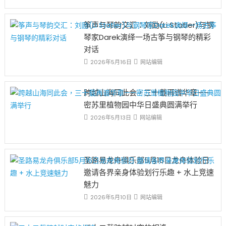
年
可
的
南
國
惜〉
挑
京
筝声与琴韵交汇：刘励(Li Statler)与钢
際
中
戰
大
學
琴家Darek演绎一场古筝与钢琴的精彩
和
學
生
未
MBA
对话
和
來〉
項
2026年5月16日
网站编辑
H-
中
目
1B
入
工
選
跨越山海同此会，三十载再谱华章——
作
中
簽
密苏里植物园中华日盛典圆满举行
外
證〉
合
2026年5月13日
网站编辑
中
作
排
名
第
圣路易龙舟俱乐部5月16日龙舟体验日
11
邀请各界亲身体验划行乐趣 + 水上竞速
名〉
中
魅力
2026年5月10日
网站编辑