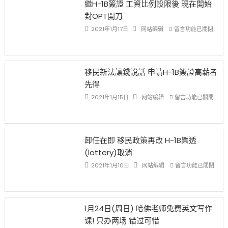
繼H-1B簽證 工資比例設限後 現在開始
Ox
對OPT開刀
Special
Issue〉
在
2021年1月17日
网站编辑
留言功能已關閉
中
〈繼
H-
1B
簽
移民新法讓錢說話 申請H-1B簽證高薪者
證
先得
工
資
在
2021年1月15日
网站编辑
留言功能已關閉
比
〈移
例
民
設
新
限
法
卸任在即 移民政策再改 H-1B樂透
後
讓
(lottery)取消
現
錢
在
說
在
2021年1月10日
网站编辑
留言功能已關閉
開
話
〈卸
始
申
任
對
請
在
OPT
H-
即
1月24日(周日) 哈佛老师免费英文写作
開
1B
移
课! 只办两场 错过可惜
刀〉
簽
民