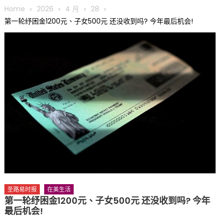
圆满举行
Home
2026
4 月
28
圣路易龙舟俱乐部5月16日龙舟体验日 邀请各界亲身体验划行乐
第一轮纾困金1200元、子女500元 还没收到吗? 今年最后机会!
趣 + 水上竞速魅力
三十二载跨越时空的相逢
执掌密苏里植物园近四十年 致力推动全球植物多样性研究与中美
合作 Peter Raven 博士逝世 享年89岁
一晃三十年，初夏又相逢。中华日，等你来赴约 —— 密苏里植物
园“中华日三十周年特别报道（五）
筝声与琴韵交汇：刘励(Li Statler)与钢琴家Darek演绎一场古筝
与钢琴的精彩对话
圣路易时报
在美生活
第一轮纾困金1200元、子女500元 还没收到吗? 今年
最后机会!