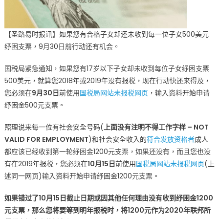
【圣路易时报讯】如果您有合格子女却还未收到每一位子女500美元
纾困支票，9月30日前行动还有机会。
国税局紧急通知，如果您有17岁以下子女却未收到每位子女纾困支票
500美元，就算您2018年或2019年没有报税，现在行动快还来得及，
您必须在
9月30日
前使用
国税局网站未报税网页
，输入资料开始申请
纾困金500元支票。
照理说来每一位有社会安全号码(
上面没有注明不得工作字样 – NOT
VALID FOR EMPLOYMENT
)和社会安全收入的
符合发放资格者
成人
都应该已经收到第一轮纾困金1200元支票，如果还没有，而且您也没
有在2019年报税，您必须在
10月15日
前使用
国税局网站未报税网页
(上
述同一网页)输入资料开始申请纾困金1200元支票。
如果错过了10月15日截止日期或因其他任何理由没有收到纾困金1200
元支票，那么您将要等到明年报税时，将1200元作为2020年联邦所