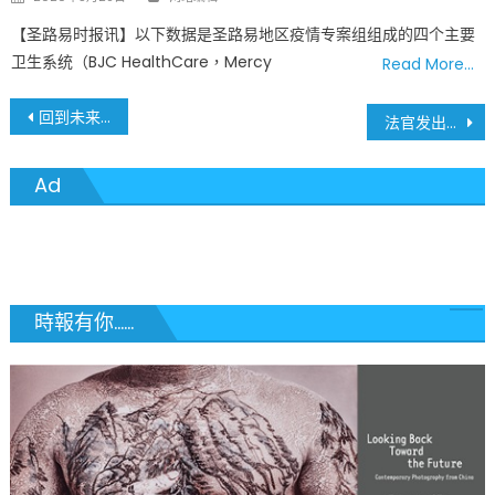
on
【圣路易时报讯】以下数据是圣路易地区疫情专案组组成的四个主要
卫生系统（BJC HealthCare，Mercy
Read More…
文
回到未来 露天电影《綠野芳蹤》再现圣路易大学城
法官发出禁令 阻止下架微信 微信暂免停摆
章
Ad
導
覽
時報有你......