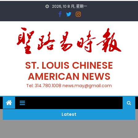
Skip
2026, 10 8 月, 星期一
to
content
ST. LOUIS CHINESE
AMERICAN NEWS
Tel: 314.780.1008 news.may@gmail.com
Latest