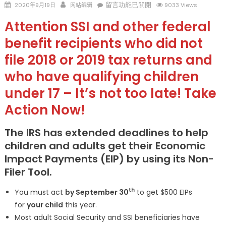
Posted
Author
在
留言功能已關閉
2020年9月19日
网站编辑
9033 Views
on
〈第
Attention SSI and other federal
一
轮
benefit recipients who did not
纾
file 2018 or 2019 tax returns and
困
who have qualifying children
金
1200
under 17 – It’s not too late! Take
元、
Action Now!
子
女
The IRS has extended deadlines to help
500
元
children and adults get their Economic
还
Impact Payments (EIP) by using its Non-
没
Filer Tool.
收
到
th
You must act
by September 30
to get $500 EIPs
吗?
for
your child
this year.
今
Most adult Social Security and SSI beneficiaries have
年