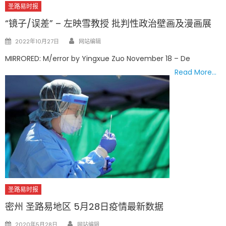
圣路易时报
“镜子/误差” – 左映雪教授 批判性政治壁画及漫画展
Author
Posted
2022年10月27日
网站编辑
on
MIRRORED: M/error by Yingxue Zuo November 18 – De
Read More…
圣路易时报
密州 圣路易地区 5月28日疫情最新数据
Author
Posted
2020年5月28日
网站编辑