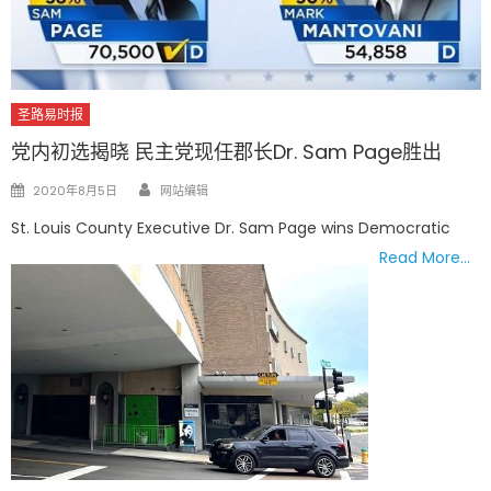
圣路易时报
党内初选揭晓 民主党现任郡长Dr. Sam Page胜出
Author
Posted
2020年8月5日
网站编辑
on
St. Louis County Executive Dr. Sam Page wins Democratic
Read More…