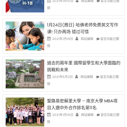
2021年1月10日
网站编辑
留言功能已關
開
話
〈卸
閉
始
申
任
對
請
在
OPT
H-
即
1月24日(周日) 哈佛老师免费英文写作
開
1B
移
课! 只办两场 错过可惜
刀〉
簽
民
中
證
政
在
2021年1月19日
网站编辑
留言功能已關
高
策
〈1
閉
薪
再
月
者
改
24
先
H-
日
過去的兩年里 國際留學生和大學面臨的
得〉
1B
(周
挑戰和未來
中
樂
日)
透
哈
在
2021年5月3日
网站编辑
留言功能已關
(lottery)
佛
〈過
閉
取
老
去
消〉
师
的
中
免
兩
聖路易密蘇里大學 – 南京大學 MBA項
费
年
目入選中外合作排名第11名
英
里
文
國
在
2021年1月16日
网站编辑
留言功能已關
写
際
〈聖
閉
作
留
路