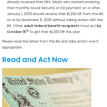
already received their EIPs. Adults who started receiving
最
their monthly Social Security or SSI payment on or after
后
January 1, 2020 should receive their $1,200 EIP from the IRS
机
on or by November 6, 2020 without taking action with the
会!〉
IRS. Other
adult federal benefit recipients
must act
by
中
th
October 15
to get their $1,200 EIP this year.
Please read the latest from the IRS and take action now if
appropriate.
Read and Act Now