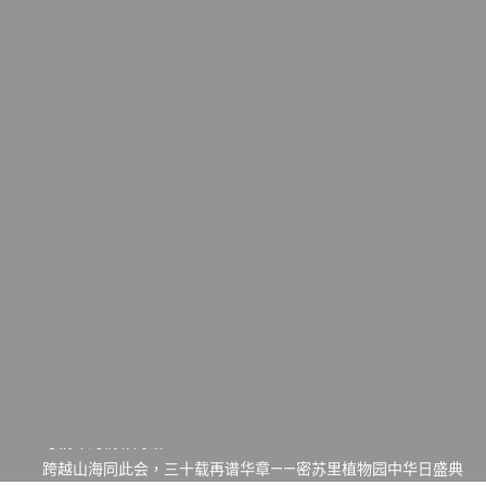
一晃三十年，初夏又相逢。中华日，等你来赴约 —— 密苏里植物
园“中华日三十周年特别报道（五）
筝声与琴韵交汇：刘励(Li Statler)与钢琴家Darek演绎一场古筝
与钢琴的精彩对话
跨越山海同此会，三十载再谱华章——密苏里植物园中华日盛典