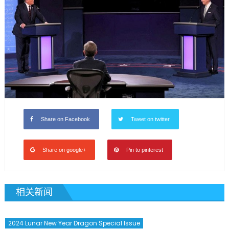
Share on Facebook
Tweet on twitter
Share on google+
Pin to pinterest
相关新闻
2024 Lunar New Year Dragon Special Issue