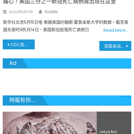
痛心！美国三分之一新冠死亡病例竟出现在这里
Author
Posted
2020年5月17日
网站编辑
on
新华社北京5月15日电 根据美国约翰斯·霍普金斯大学的数据，截至美
国东部时间5月14日，美国新冠疫情死亡病例已
Read More…
文
CDC发布感恩节防疫指南 低中高三种风险活动需注意
圣路易派克卫学区准备开放返校上课
章
Ad
導
覽
時報有你......