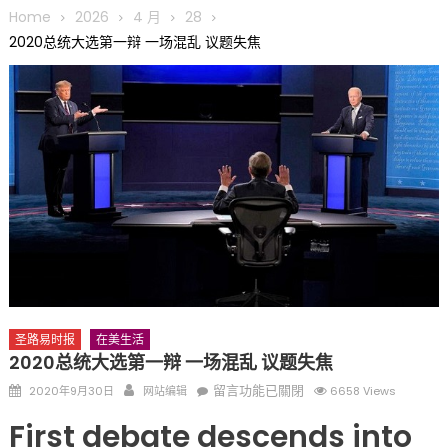
圆满举行
Home
2026
4 月
28
圣路易龙舟俱乐部5月16日龙舟体验日 邀请各界亲身体验划行乐
2020总统大选第一辩 一场混乱 议题失焦
趣 + 水上竞速魅力
三十二载跨越时空的相逢
执掌密苏里植物园近四十年 致力推动全球植物多样性研究与中美
合作 Peter Raven 博士逝世 享年89岁
一晃三十年，初夏又相逢。中华日，等你来赴约 —— 密苏里植物
园“中华日三十周年特别报道（五）
筝声与琴韵交汇：刘励(Li Statler)与钢琴家Darek演绎一场古筝
与钢琴的精彩对话
圣路易时报
在美生活
2020总统大选第一辩 一场混乱 议题失焦
Posted
Author
在
留言功能已關閉
2020年9月30日
网站编辑
6658 Views
on
〈2020
First debate descends into
总