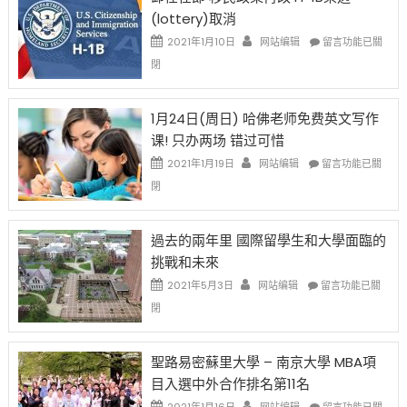
後
讓
(lottery)取消
現
錢
在
說
在
2021年1月10日
网站编辑
留言功能已關
開
話
〈卸
閉
始
申
任
對
請
在
OPT
H-
即
1月24日(周日) 哈佛老师免费英文写作
開
1B
移
课! 只办两场 错过可惜
刀〉
簽
民
中
證
政
在
2021年1月19日
网站编辑
留言功能已關
高
策
〈1
閉
薪
再
月
者
改
24
先
H-
日
過去的兩年里 國際留學生和大學面臨的
得〉
1B
(周
挑戰和未來
中
樂
日)
透
哈
在
2021年5月3日
网站编辑
留言功能已關
(lottery)
佛
〈過
閉
取
老
去
消〉
师
的
中
免
兩
聖路易密蘇里大學 – 南京大學 MBA項
费
年
目入選中外合作排名第11名
英
里
文
國
在