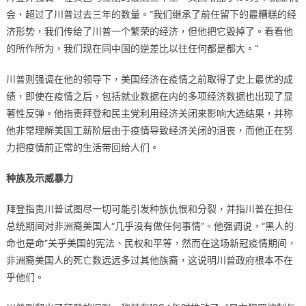
会，超过了川普过去三年的数量。”我们继承了前任留下的最糟糕的经
济形势，我们传给了川普一个繁荣的经济，但他把它毁掉了。看看他
的所作所为，我们现在同中国的逆差比以往任何都是都大。“
川普则强调在他的领导下，美国经济在疫情之前取得了史上最优的成
绩，即使在疫情之后，包括就业数据在内的多项经济数据也出现了显
著性反弹。他指责拜登和民主党利用经济关闭来影响大选结果，并称
他非常理解美国工薪阶层由于疫情导致经济关闭的沮丧，而他正在努
力把疫情前正常的生活带回给人们。
种族及示威暴力
拜登指责川普试图尽一切可能引发种族仇恨和分裂，并指川普在担任
总统期间对非洲裔美国人“几乎没有做任何事情”。他强调说，“黑人的
命也是命”关乎美国的宪法、民权和平等，然而在这场新冠疫情期间，
非洲裔美国人的死亡数远远多过其他族裔，这说明川普政府根本不在
乎他们。