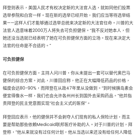
拜登则表示，美国人民才有权决定新的大法官人选，就如同他们投票
选举参院和白宫一样。现在新的选举已经开始，我们应当等待选举结
果——这样人们才能够通过选举总统来决定新的大法官任命。川普的大
法官人选意味着2000万人将失去可负担健保。“我不反对她本人，但
她还没当选就已经表明了她在可负担健保方面的立场。现在来决定大
法官的任命是不合适的。”
可负担健保
在可负担健保方面，主持人问川普，你从未提出一套可以替代奥巴马
健保的综合方案。对此，川普回应称，他正在大幅降低药品的价格，
幅度会达80-90%，而拜登在从政47年里从没做到。“到时候胰岛素会
便宜得像水一样，我们也会允许各州州长到国外去采购药品。”他并指
责拜登的民主党意图实现“社会主义式的医保”。
拜登回应表示，他的健保并不会剥夺人们现有的私人保险计划，而主
要是帮助那些依赖Medicaid联邦医疗补助的人。对于川普的计划，拜
登称，”他从来就没有过任何计划，他从当选以来还没有给任何人降低