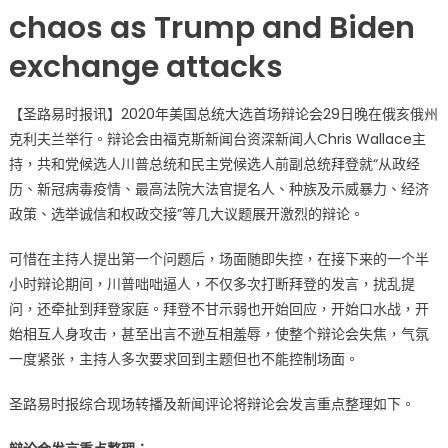
统
chaos as Trump and Biden
大
exchange attacks
选
第
一
【圣路易时报讯】2020年美国总统大选首场辩论会29日晚在俄亥俄州
辩
克利夫兰举行。辩论会由福克斯新闻台资深新闻人Chris Wallace主
一
持，共和党候选人川普总统和民主党候选人前副总统拜登就“从政经
场
历、新冠病毒疫情、最高法院大法官提名人、种族及示威暴力、经济
混
政策、选举诚信和权政交接”等几大议题展开激烈的辩论。
乱
议
可惜在主持人提出第一个问题后，场面随即失控，在接下来的一个半
题
小时辩论期间，川普咄咄逼人，不仅多次打断拜登的发言，扰乱提
失
问，还牵扯到拜登家庭。拜登不甘示弱也开始回应，开始口水战，开
焦〉
中
始相互人身攻击，甚至出言不逊互相羞辱，使整个辩论会失焦，气氛
一度紧张，主持人多次要求回到主题但也不能控制场面。
圣路易时报综合现场转播及新闻评论将辩论会发言重点整理如下。