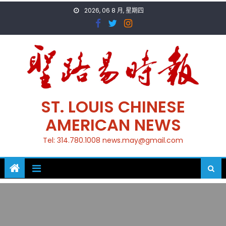
Skip
2026, 06 8 月, 星期四
to
content
ST. LOUIS CHINESE
AMERICAN NEWS
Tel: 314.780.1008 news.may@gmail.com