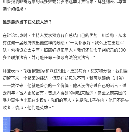
川普强调邮寄选票的诸多弊端会影响选举计票结果，拜登则表示尊重
选举的结果。
谁是最适当下任总统人选？
在辩论结束时，主持人要求双方各自总结自己的优势。川普称，从未
有任何一届政府做出他这样的政绩，“一切都很好。我么正在重建军
队，包括设立太空军，照顾好退伍军人。我们还任命了创纪录的300
多个联邦法官，并可能任命三位最高法院大法官。”
拜登表示，“我们的国家和以往相比，更加病弱，贫穷和分裂。我们当
初留下来一个繁荣的经济，但现在却风光不再。我可以跟他（川普）
一一数过来。他就是普京的一个傀儡。他从没信守过自己的诺言。过
去四年，富人更加富有，普通人得到的却越来越少。甚至之前美国的
暴力事件也比现在少15%。我们的军人，包括我儿子在内，他们不是失
败者，傻瓜，他们是英雄。”