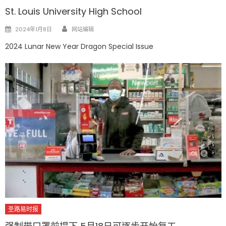
St. Louis University High School
Author
Posted
2024年1月8日
网站编辑
on
2024 Lunar New Year Dragon Special Issue
圣路易时报