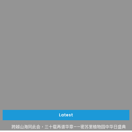
一晃三十年，初夏又相逢。中华日，等你来赴约 —— 密苏里植物
园“中华日三十周年特别报道（五）
筝声与琴韵交汇：刘励(Li Statler)与钢琴家Darek演绎一场古筝
Latest
与钢琴的精彩对话
跨越山海同此会，三十载再谱华章——密苏里植物园中华日盛典