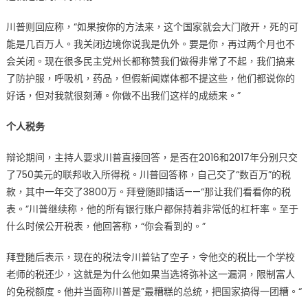
川普则回应称，“如果按你的方法来，这个国家就会大门敞开，死的可
能是几百万人。我关闭边境你说我是仇外。要是你，再过两个月也不
会关闭。现在很多民主党州长都称赞我们做得非常了不起，我们搞来
了防护服，呼吸机，药品，但假新闻媒体都不提这些，他们都说你的
好话，但对我就很刻薄。你做不出我们这样的成绩来。”
个人税务
辩论期间，主持人要求川普直接回答，是否在2016和2017年分别只交
了750美元的联邦收入所得税。川普回答称，自己交了“数百万”的税
款，其中一年交了3800万。拜登随即插话——“那让我们看看你的税
表。”川普继续称，他的所有银行账户都保持着非常低的杠杆率。至于
什么时候公开税表，他回答称，“你会看到的。”
拜登随后表示，现在的税法令川普钻了空子，令他交的税比一个学校
老师的税还少，这就是为什么他如果当选将弥补这一漏洞，限制富人
的免税额度。他并当面称川普是”最糟糕的总统，把国家搞得一团糟。“