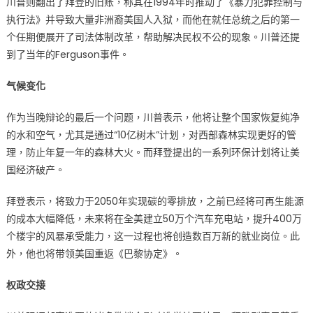
川普则翻出了拜登的旧账，称其在1994年时推动了《暴力犯罪控制与
执行法》并导致大量非洲裔美国人入狱，而他在就任总统之后的第一
个任期便展开了司法体制改革，帮助解决民权不公的现象。川普还提
到了当年的Ferguson事件。
气候变化
作为当晚辩论的最后一个问题，川普表示，他将让整个国家恢复纯净
的水和空气，尤其是通过“10亿树木”计划，对西部森林实现更好的管
理，防止年复一年的森林大火。而拜登提出的一系列环保计划将让美
国经济破产。
拜登表示，将致力于2050年实现碳的零排放，之前已经将可再生能源
的成本大幅降低，未来将在全美建立50万个汽车充电站，提升400万
个楼宇的风暴承受能力，这一过程也将创造数百万新的就业岗位。此
外，他也将带领美国重返《巴黎协定》。
权政交接