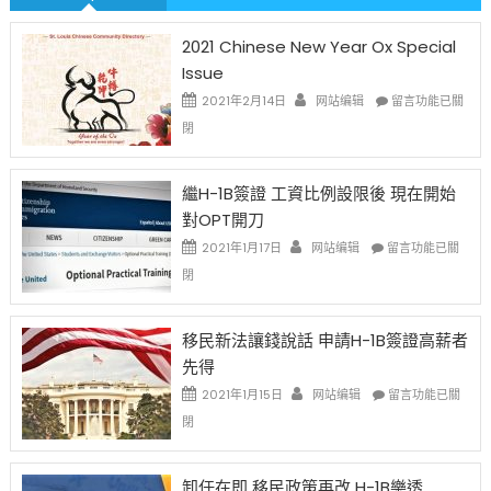
2021 Chinese New Year Ox Special
Issue
在
2021年2月14日
网站编辑
留言功能已關
〈2021
閉
Chinese
New
Year
繼H-1B簽證 工資比例設限後 現在開始
Ox
對OPT開刀
Special
Issue〉
在
2021年1月17日
网站编辑
留言功能已關
中
〈繼
閉
H-
1B
簽
移民新法讓錢說話 申請H-1B簽證高薪者
證
先得
工
資
在
2021年1月15日
网站编辑
留言功能已關
比
〈移
閉
例
民
設
新
限
法
卸任在即 移民政策再改 H-1B樂透