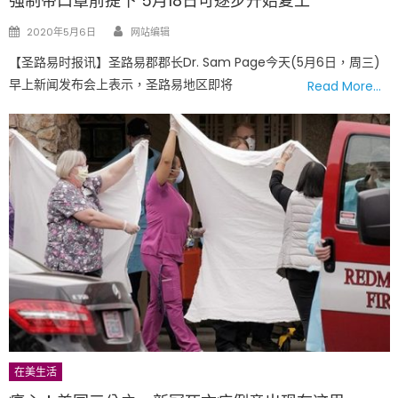
强制带口罩前提下 5月18日可逐步开始复工
Author
Posted
2020年5月6日
网站编辑
on
【圣路易时报讯】圣路易郡郡长Dr. Sam Page今天(5月6日，周三)
早上新闻发布会上表示，圣路易地区即将
Read More…
在美生活