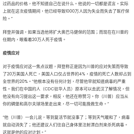
过药品的价格，他不知道自己在说什么。他说的一切都是谎言。实际
上就在这次疫情期间，他已经导致1000万人因为失业而失去了医疗保
险。“
拜登并强调，如果当选他将扩大奥巴马健保的范围；而现在在川普的
任期内，眼看着20万人死于疫情。
疫情应对
对于疫情应对这一焦点议题，拜登称正是因为川普的应对失策而导致
了20万美国人死亡，美国人口仅占世界的4%，疫情的死亡人数却占到
全世界的20%。”他根本没有任何计划，尽管他早就知道病毒的严重
性。我们在中国的人（CDC驻华人员）原本可以去武汉了解情况，但
他没有向习提出这一要求，相反，他还在称赞习。你（川普）应当从
你的碉堡和高尔夫球场里走出来，尽一切可能挽救生命。“
“他（川普）一会儿说，等到复活节就没事了；等到天气暖和了，病毒
就自动消失了；他还建议人们往自己身体里注射漂白剂来杀死病毒。
这就是他的应对计划。”