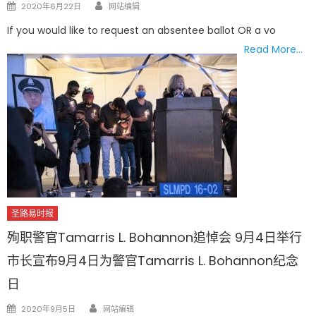
Author
Posted
2020年6月22日
网站编辑
on
If you would like to request an absentee ballot OR a vo
Read More…
圣路易时报
殉职警官Tamarris L. Bohannon追悼会 9月4日举行
市长宣布9月4日为警官Tamarris L. Bohannon纪念
日
Author
Posted
2020年9月5日
网站编辑