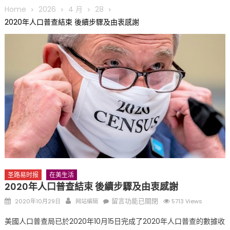
圆满举行
Home
2026
4 月
28
圣路易龙舟俱乐部5月16日龙舟体验日 邀请各界亲身体验划行乐
2020年人口普查結束 後續步驟及由衷感謝
趣 + 水上竞速魅力
三十二载跨越时空的相逢
执掌密苏里植物园近四十年 致力推动全球植物多样性研究与中美
合作 Peter Raven 博士逝世 享年89岁
一晃三十年，初夏又相逢。中华日，等你来赴约 —— 密苏里植物
园“中华日三十周年特别报道（五）
筝声与琴韵交汇：刘励(Li Statler)与钢琴家Darek演绎一场古筝
与钢琴的精彩对话
圣路易时报
在美生活
2020年人口普查結束 後續步驟及由衷感謝
Posted
Author
在
留言功能已關閉
2020年10月29日
网站编辑
5713 Views
on
〈2020
美國人口普查局已於2020年10月15日完成了2020年人口普查的數據收
年