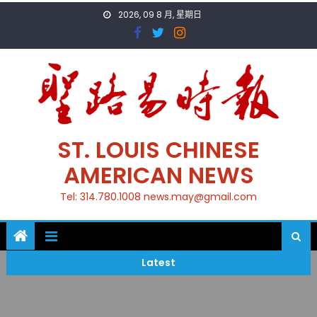
Skip
2026, 09 8 月, 星期日
to
content
ST. LOUIS CHINESE
AMERICAN NEWS
Tel: 314.780.1008 news.may@gmail.com
Latest