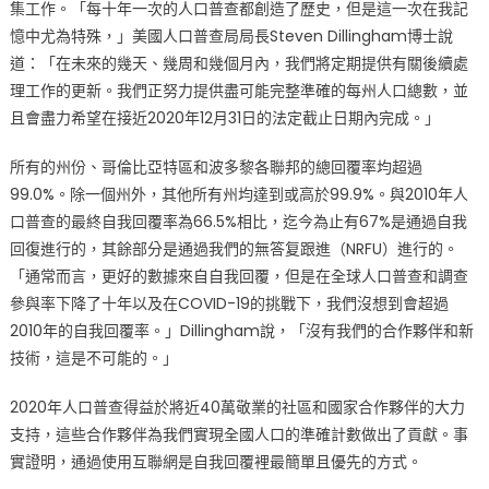
集工作。「每十年一次的人口普查都創造了歷史，但是這一次在我記
人
憶中尤為特殊，」美國人口普查局局長Steven Dillingham博士說
口
普
道：「在未來的幾天、幾周和幾個月內，我們將定期提供有關後續處
查
理工作的更新。我們正努力提供盡可能完整準確的每州人口總數，並
結
且會盡力希望在接近2020年12月31日的法定截止日期內完成。」
束
後
所有的州份、哥倫比亞特區和波多黎各聯邦的總回覆率均超過
續
99.0%。除一個州外，其他所有州均達到或高於99.9%。與2010年人
步
口普查的最終自我回覆率為66.5%相比，迄今為止有67%是通過自我
驟
回復進行的，其餘部分是通過我們的無答复跟進（NRFU）進行的。
及
「通常而言，更好的數據來自自我回覆，但是在全球人口普查和調查
由
參與率下降了十年以及在COVID-19的挑戰下，我們沒想到會超過
衷
2010年的自我回覆率。」Dillingham說，「沒有我們的合作夥伴和新
感
技術，這是不可能的。」
謝〉
中
2020年人口普查得益於將近40萬敬業的社區和國家合作夥伴的大力
支持，這些合作夥伴為我們實現全國人口的準確計數做出了貢獻。事
實證明，通過使用互聯網是自我回覆裡最簡單且優先的方式。