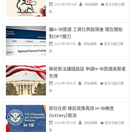
在
2021年2月14日
网站编辑
留言功能已關
〈2021
閉
Chinese
New
Year
繼H-1B簽證 工資比例設限後 現在開始
Ox
對OPT開刀
Special
Issue〉
在
2021年1月17日
网站编辑
留言功能已關
中
〈繼
閉
H-
1B
簽
移民新法讓錢說話 申請H-1B簽證高薪者
證
先得
工
資
在
2021年1月15日
网站编辑
留言功能已關
比
〈移
閉
例
民
設
新
限
法
卸任在即 移民政策再改 H-1B樂透
後
讓
(lottery)取消
現
錢
在
說
在
2021年1月10日
网站编辑
留言功能已關
開
話
〈卸
閉
始