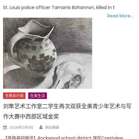
on
St. Louis police officer Tamarris Bohannon, killed in t
Read More…
圣路易时报
在美生活
刘隼艺术工作室二学生再次双获全美青少年艺术与写
作大赛中西部区域金奖
Author
Posted
2026年2月9日
网站编辑
on
【圣路易时报讯】Rockwood school district 学区Crestview