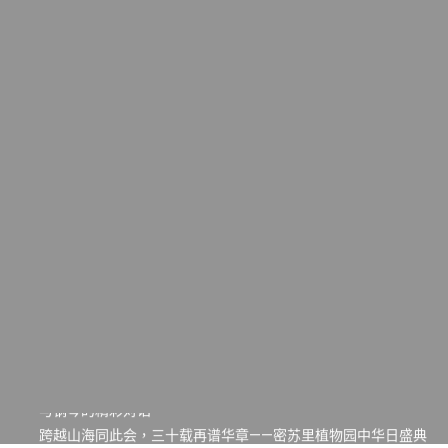
一晃三十年，初夏又相逢。中华日，等你来赴约 —— 密苏里植物
园“中华日三十周年特别报道（五）
筝声与琴韵交汇：刘励(Li Statler)与钢琴家Darek演绎一场古筝
与钢琴的精彩对话
跨越山海同此会，三十载再谱华章——密苏里植物园中华日盛典