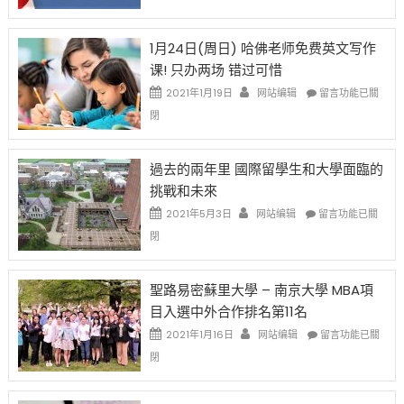
申
任
對
請
在
OPT
H-
即
1月24日(周日) 哈佛老师免费英文写作
開
1B
移
课! 只办两场 错过可惜
刀〉
簽
民
中
證
政
在
2021年1月19日
网站编辑
留言功能已關
高
策
〈1
閉
薪
再
月
者
改
24
先
H-
日
過去的兩年里 國際留學生和大學面臨的
得〉
1B
(周
挑戰和未來
中
樂
日)
透
哈
在
2021年5月3日
网站编辑
留言功能已關
(lottery)
佛
〈過
閉
取
老
去
消〉
师
的
中
免
兩
聖路易密蘇里大學 – 南京大學 MBA項
费
年
目入選中外合作排名第11名
英
里
文
國
在
2021年1月16日
网站编辑
留言功能已關
写
際
〈聖
閉
作
留
路
课!
學
易
只
生
密