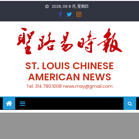
Skip
2026, 06 8 月, 星期四
to
content
ST. LOUIS CHINESE
AMERICAN NEWS
Tel: 314.780.1008 news.may@gmail.com