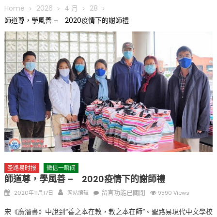
圆满举行
Home
2026
4 月
28
圣路易龙舟俱乐部5月16日龙舟体验日 邀请各界亲身体验划行乐
師道尊，學風善 – 2020疫情下的謝師禮
趣 + 水上竞速魅力
三十二载跨越时空的相逢
执掌密苏里植物园近四十年 致力推动全球植物多样性研究与中美
合作 Peter Raven 博士逝世 享年89岁
一晃三十年，初夏又相逢。中华日，等你来赴约 —— 密苏里植物
园“中华日三十周年特别报道（五）
筝声与琴韵交汇：刘励(Li Statler)与钢琴家Darek演绎一场古筝
与钢琴的精彩对话
圣路易时报
微信一瞬间
師道尊，學風善 – 2020疫情下的謝師禮
Posted
Author
在
留言功能已關閉
2020年11月17日
网站编辑
9590 Views
on
〈師
宋《廣潛書》中說到“善之本在教，教之本在師”。聖路易現代中文學校
道