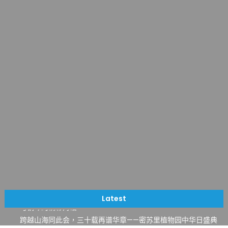
一晃三十年，初夏又相逢。中华日，等你来赴约 —— 密苏里植物
园“中华日三十周年特别报道（五）
筝声与琴韵交汇：刘励(Li Statler)与钢琴家Darek演绎一场古筝
Latest
与钢琴的精彩对话
跨越山海同此会，三十载再谱华章——密苏里植物园中华日盛典