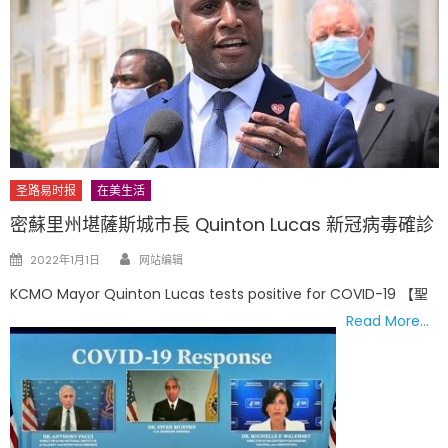
圣路易时报
在美生活
密蘇里州堪薩斯城市長 Quinton Lucas 新冠病毒確診
Author
Posted
2022年1月1日
网站编辑
on
KCMO Mayor Quinton Lucas tests positive for COVID-19 【聖
Read More…