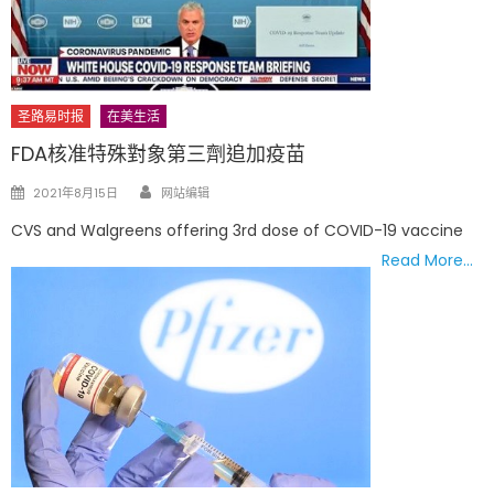
圣路易时报
在美生活
FDA核准特殊對象第三劑追加疫苗
Author
Posted
2021年8月15日
网站编辑
on
CVS and Walgreens offering 3rd dose of COVID-19 vaccine
Read More…