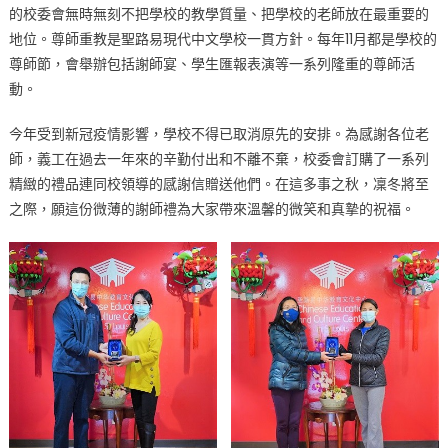
的校委會無時無刻不把學校的教學質量、把學校的老師放在最重要的
尊，
地位。尊師重教是聖路易現代中文學校一貫方針。每年11月都是學校的
學
風
尊師節，會舉辦包括謝師宴、學生匯報表演等一系列隆重的尊師活
善
動。
–
2020
今年受到新冠疫情影響，學校不得已取消原先的安排。為感謝各位老
疫
師，義工在過去一年來的辛勤付出和不離不棄，校委會訂購了一系列
情
精緻的禮品連同校領導的感謝信贈送他們。在這多事之秋，凜冬將至
下
之際，願這份微薄的謝師禮為大家帶來溫馨的微笑和真摯的祝福。
的
謝
師
禮〉
中