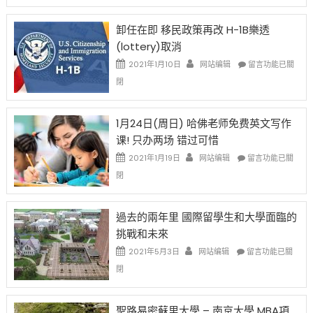
設
新
限
法
卸任在即 移民政策再改 H-1B樂透
後
讓
(lottery)取消
現
錢
在
說
在
2021年1月10日
网站编辑
留言功能已關
開
話
〈卸
閉
始
申
任
對
請
在
OPT
H-
即
1月24日(周日) 哈佛老师免费英文写作
開
1B
移
课! 只办两场 错过可惜
刀〉
簽
民
中
證
政
在
2021年1月19日
网站编辑
留言功能已關
高
策
〈1
閉
薪
再
月
者
改
24
先
H-
日
過去的兩年里 國際留學生和大學面臨的
得〉
1B
(周
挑戰和未來
中
樂
日)
透
哈
在
2021年5月3日
网站编辑
留言功能已關
(lottery)
佛
〈過
閉
取
老
去
消〉
师
的
中
免
兩
聖路易密蘇里大學 – 南京大學 MBA項