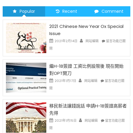
Popular
Recent
Comment
2021 Chinese New Year Ox Special
Issue
在
2021年2月14日
网站编辑
留言功能已關
〈2021
閉
Chinese
New
Year
繼H-1B簽證 工資比例設限後 現在開始
Ox
對OPT開刀
Special
Issue〉
在
2021年1月17日
网站编辑
留言功能已關
中
〈繼
閉
H-
1B
簽
移民新法讓錢說話 申請H-1B簽證高薪者
證
先得
工
資
在
2021年1月15日
网站编辑
留言功能已關
比
〈移
閉
例
民