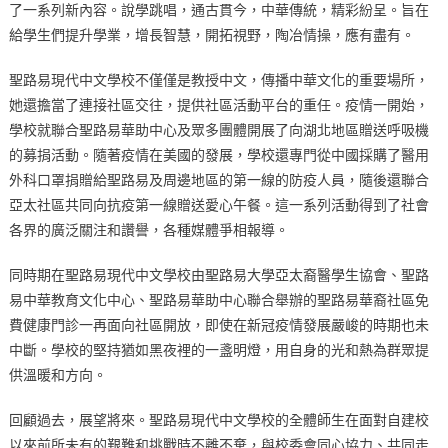
了一系列新內容。說學跳唱，通古貫今，中華傳統，精彩紛呈。旨在
給學生們提升學業，增長智慧，開拓視野，陶冶情操，應有盡有。
聖路易現代中文學校不僅僅是教授中文，傳播中華文化的重要場所，
她還擔當了連接社區交往，提供社區活動平台的重任。疫情一開始，
學校就聯合聖路易華助中心及眾多團體開展了向湖北地區贈送呼吸機
的募捐活動。隨著疫情在美國的發展，學校還專門從中國採購了醫用
外科口罩捐贈給聖路易及周邊地區的第一線的防疫人員，隨後還聯合
亞太社區共同向抗疫第一線贈送愛心午餐。這一系列活動得到了社會
各界的廣泛關注和讚譽，各種媒體爭相報導。
同時期在聖路易現代中文學校由聖路易大學亞太裔醫學生協會、聖路
易中華教育文化中心、聖路易華助中心聯合舉辦的聖路易華裔社區免
費健康門診一再面向社區開放，即使在新冠疫情發展嚴峻的時期也未
中斷。學校的堅持猶如黑夜裡的一盞明燈，用自身的光和熱為群眾提
供溫暖和方向。
回顧過去，展望將來。聖路易現代中文學校的全體師生在面對自建校
以來前所未有的艱難和挑戰時不離不棄，與校委會同心協力、共同走