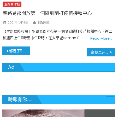
圣路易时报
聖路易郡開放第一個隨到隨打疫苗接種中心
Author
Posted
2021年4月19日
网站编辑
on
【聖路易時報訊】聖路易郡宣布第一個隨到隨打疫苗接種中心，週二
和週四上午9時至中午12時，在大學城Heman P
Read More…
文
都過了11月中旬了 第二輪1,200元紓困支票在哪裡
密蘇里州總確診人數近25萬人 • 聖路易郡總確診人數超過4萬人 • 聖路易市總確診人數超過1萬人
章
Ad
導
覽
時報有你......