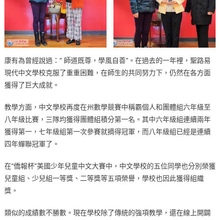
康有為曾經說過：“ 師道既尊，學風自善”。在過去的一年裡，聖路易
現代中文學校克服了重重困難，在師生的共同努力下，仍然在各方面
獲得了巨大成就。
教學方面，中文學校再度在州數學競賽中稱霸個人和團體組六年級至
八年級比賽，三隊均獲得團體組積分第一名。其中六年級組連續兩年
獲得第一，七年級組第一次參賽就摘得冠軍，而八年級組已經是連續
四年蟬聯冠軍了。
在“僑報杯”美國少年兒童中文大賽中，中文學校的五位同學也分別榮獲
兒童組、少兒組一等獎、二等獎等五項榮譽，學校也因此獲得組織
獎。
類似的成績數不勝數。現在學校除了傳統的強項教學，還在線上開闢