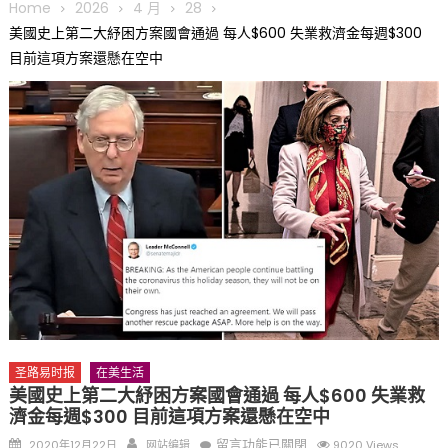
Home
2026
4 月
28
美國史上第二大紓困方案國會通過 每人$600 失業救濟金每週$300
目前這項方案還懸在空中
圣路易时报
在美生活
美國史上第二大紓困方案國會通過 每人$600 失業救
濟金每週$300 目前這項方案還懸在空中
Posted
Author
在
留言功能已關閉
2020年12月22日
网站编辑
9020 Views