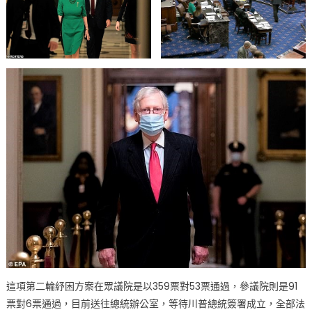
業
救
濟
金
每
週
$300
目
前
這
項
方
案
還
懸
在
空
中〉
這項第二輪紓困方案在眾議院是以359票對53票通過，參議院則是91
中
票對6票通過，目前送往總統辦公室，等待川普總統簽署成立，全部法