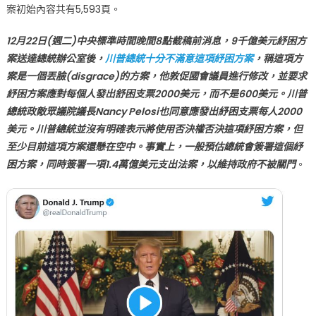
案初始內容共有5,593頁。
12月22日(週二)中央標準時間晚間8點截稿前消息，9千億美元紓困方
案送達總統辦公室後，
川普總統十分不滿意這項紓困方案
，稱這項方
案是一個丟臉(disgrace)的方案，他敦促國會議員進行修改，並要求
紓困方案應對每個人發出舒困支票2000美元，而不是600美元。川普
總統政敵眾議院議長Nancy Pelosi也同意應發出紓困支票每人2000
美元。川普總統並沒有明確表示將使用否決權否決這項紓困方案，但
至少目前這項方案還懸在空中。事實上，一般預估總統會簽署這個紓
困方案，同時簽署一項1.4萬億美元支出法案，以維持政府不被關門
。