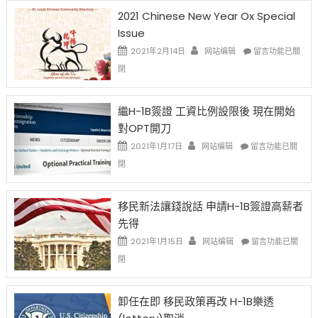
2021 Chinese New Year Ox Special
Issue
在
2021年2月14日
网站编辑
留言功能已關
〈2021
閉
Chinese
New
Year
繼H-1B簽證 工資比例設限後 現在開始
Ox
對OPT開刀
Special
Issue〉
在
2021年1月17日
网站编辑
留言功能已關
中
〈繼
閉
H-
1B
簽
移民新法讓錢說話 申請H-1B簽證高薪者
證
先得
工
資
在
2021年1月15日
网站编辑
留言功能已關
比
〈移
閉
例
民
設
新
限
法
卸任在即 移民政策再改 H-1B樂透
後
讓