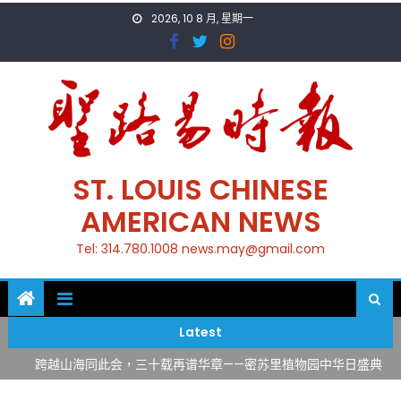
Skip
2026, 10 8 月, 星期一
to
content
ST. LOUIS CHINESE
AMERICAN NEWS
Tel: 314.780.1008 news.may@gmail.com
一晃三十年，初夏又相逢。中华日，等你来赴约 —— 密苏里植物
园“中华日三十周年特别报道（五）
筝声与琴韵交汇：刘励(Li Statler)与钢琴家Darek演绎一场古筝
Latest
与钢琴的精彩对话
跨越山海同此会，三十载再谱华章——密苏里植物园中华日盛典
圆满举行