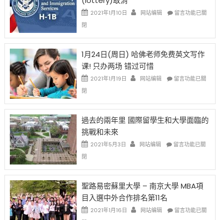
(lottery)取消
現
錢
在
說
在
2021年1月10日
网站编辑
留言功能已關
開
話
〈卸
閉
始
申
任
對
請
在
OPT
H-
即
1月24日(周日) 哈佛老师免费英文写作
開
1B
移
课! 只办两场 错过可惜
刀〉
簽
民
中
證
政
在
2021年1月19日
网站编辑
留言功能已關
高
策
〈1
閉
薪
再
月
者
改
24
先
H-
日
過去的兩年里 國際留學生和大學面臨的
得〉
1B
(周
挑戰和未來
中
樂
日)
透
哈
在
2021年5月3日
网站编辑
留言功能已關
(lottery)
佛
〈過
閉
取
老
去
消〉
师
的
中
免
兩
聖路易密蘇里大學 – 南京大學 MBA項
费
年
目入選中外合作排名第11名
英
里
文
國
在
2021年1月16日
网站编辑
留言功能已關
写
際
〈聖