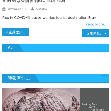
新冠病毒疫情影响Branson旅游
Author
Posted
2020年7月9日
网站编辑
on
Rise in COVID-19 cases worries tourist destination Bran
Read More…
文
密蘇里州十萬長照中心下週開始疫苗接種 密州全民接種疫苗4月份開始
兵馬未動，糧草先行! 輝瑞藥廠將提供美國額外1億劑疫苗
章
Ad
導
覽
時報有你......