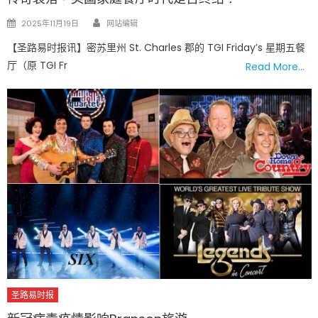
Author
Posted
2025年11月19日
网站编辑
on
【圣路易时报讯】密苏里州 St. Charles 郡的 TGI Friday’s 星期五餐
厅（原 TGI Fr
Read More…
圣路易时报