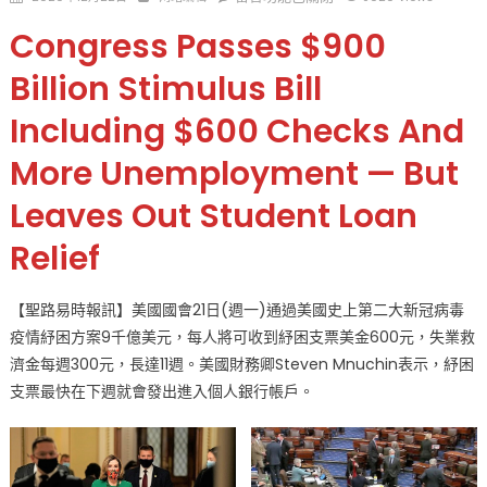
on
〈美
Congress Passes $900
國
史
Billion Stimulus Bill
上
Including $600 Checks And
第
二
More Unemployment — But
大
紓
Leaves Out Student Loan
困
方
Relief
案
國
【聖路易時報訊】美國國會21日(週一)通過美國史上第二大新冠病毒
會
疫情紓困方案9千億美元，每人將可收到紓困支票美金600元，失業救
通
濟金每週300元，長達11週。美國財務卿Steven Mnuchin表示，紓困
過
支票最快在下週就會發出進入個人銀行帳戶。
每
人
$600
失