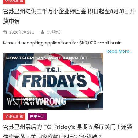
圣路易时报
密苏里州提供三千万小企业纾困金 即日起至8月31日开
放申请
Author
Posted
2020年7月22日
网站编辑
on
Missouri accepting applications for $50,000 small busin
Read More…
圣路易时报
在美生活
密苏里州最后的 TGI Friday’s 星期五餐厅关门！连锁
传奇衰落，美国家庭餐厅时代是否终结？