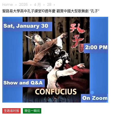
圆满举行
Home
2026
4 月
28
圣路易龙舟俱乐部5月16日龙舟体验日 邀请各界亲身体验划行乐
聖路易大學高中孔子課堂10週年慶 觀賞中國大型歌舞劇 “孔子”
趣 + 水上竞速魅力
三十二载跨越时空的相逢
执掌密苏里植物园近四十年 致力推动全球植物多样性研究与中美
合作 Peter Raven 博士逝世 享年89岁
一晃三十年，初夏又相逢。中华日，等你来赴约 —— 密苏里植物
园“中华日三十周年特别报道（五）
筝声与琴韵交汇：刘励(Li Statler)与钢琴家Darek演绎一场古筝
与钢琴的精彩对话
圣路易时报
微信一瞬间