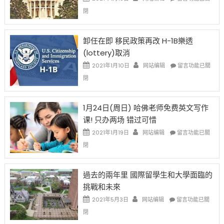
比
〈移
閉
例
民
設
新
限
法
卸任在即 移民政策再改 H-1B樂透
後
讓
(lottery)取消
現
錢
在
說
在
2021年1月10日
网站编辑
留言功能已關
開
話
〈卸
閉
始
申
任
對
請
在
OPT
H-
即
1月24日(周日) 哈佛老师免费英文写作
開
1B
移
课! 只办两场 错过可惜
刀〉
簽
民
中
證
政
在
2021年1月19日
网站编辑
留言功能已關
高
策
〈1
閉
薪
再
月
者
改
24
先
H-
日
過去的兩年里 國際留學生和大學面臨的
得〉
1B
(周
挑戰和未來
中
樂
日)
透
哈
在
2021年5月3日
网站编辑
留言功能已關
(lottery)
佛
〈過
閉
取
老
去