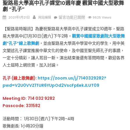
聖路易大學高中孔子課堂10週年慶 觀賞中國大型歌舞
劇 “孔子”
Posted
Author
在
留言功能已關閉
2021年1月21日
网站编辑
9625 Views
on
〈聖
【聖路易時報訊】為慶祝聖路易大學高中孔子課堂成立10週年，聖路
路
易大學高中訂1月30日(週六)下午2時，
觀賞中國國家歌劇院大型歌舞
易
劇“孔子”線上歌舞劇
，並由聖路易大學高中學習中文的學生，用中英
大
學
文闡述孔子課堂推展中華文化的使命，及中國至聖先師孔子的事蹟，
高
一定十分精彩，讓人耳目一新。演出結束後還有答問時間，歡迎各界
中
人士屆時上網欣賞，加入討論。
孔
子
孔子 (線上歌舞劇):
https://zoom.us/j/7140329282?
課
pwd=V2U0VVZ1TUR6YUpOd2VscFpEekJLUT09
堂
10
Meeting ID: 714 032 9282
週
Passcode: 331582
年
慶
活動時間： 1月30日(週六)下午2時-4時
觀
歌舞劇長: 1小時20分鐘