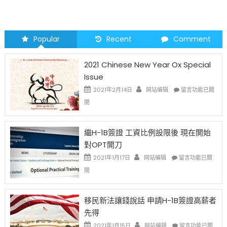
Popular
Recent
Comment
2021 Chinese New Year Ox Special
Issue
在
2021年2月14日
网站编辑
留言功能已關
〈2021
閉
Chinese
New
Year
繼H-1B簽證 工資比例設限後 現在開始
Ox
對OPT開刀
Special
Issue〉
在
2021年1月17日
网站编辑
留言功能已關
中
〈繼
閉
H-
1B
簽
移民新法讓錢說話 申請H-1B簽證高薪者
證
先得
工
資
在
2021年1月15日
网站编辑
留言功能已關