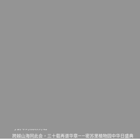
一晃三十年，初夏又相逢。中华日，等你来赴约 —— 密苏里植物
园“中华日三十周年特别报道（五）
筝声与琴韵交汇：刘励(Li Statler)与钢琴家Darek演绎一场古筝
与钢琴的精彩对话
跨越山海同此会，三十载再谱华章——密苏里植物园中华日盛典