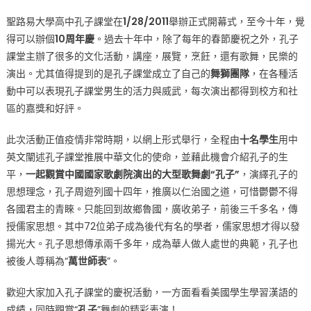
賞
中
聖路易大學高中孔子課堂在
1/28/2011
舉辦正式開幕式，至今十年，覺
國
得可以辦個
10周年慶
。過去十年中，除了每年的春節慶祝之外，孔子
大
課堂主辦了很多的文化活動，講座，展覽，烹飪，還有歌舞，民樂的
型
演出。尤其值得提到的是孔子課堂成立了自己的
舞獅團隊
，在各種活
歌
動中可以表現孔子課堂男生的活力與威武，每次演出都得到校方和社
舞
區的嘉獎和好評。
劇
“孔
此次活動正值疫情非常時期，以網上形式舉行，全程由
十名學生
用中
子”〉
英文闡述孔子課堂推展中華文化的使命，並藉此機會介紹孔子的生
中
平，
一起觀賞中國國家歌劇院演出的大型歌舞劇“孔子”
，演繹孔子的
思想理念，孔子周遊列國十四年，推廣以仁治國之道，可惜鬱鬱不得
各國君主的青睞。只能回到故鄉魯國，廣收弟子，前後三千多名，傳
授儒家思想。其中72位弟子成為後代有名的學者，儒家思想才得以發
揚光大。孔子思想傳承兩千多年，成為華人做人處世的典範，孔子也
被後人尊稱為“
萬世師表
”。
歡迎大家加入孔子課堂的慶祝活動，一方面看看美國學生學習漢語的
成績，同時觀賞“
孔子
”舞劇的精彩表演！