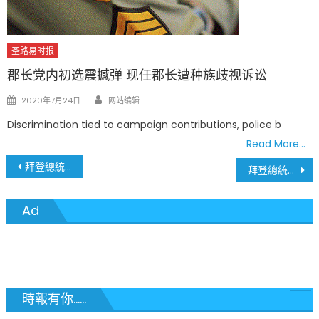
圣路易时报
郡长党内初选震撼弹 现任郡长遭种族歧视诉讼
Author
Posted
2020年7月24日
网站编辑
on
Discrimination tied to campaign contributions, police b
Read More…
文
拜登總統希望在100天內 開放K-12學校 發放1億劑疫苗
拜登總統就任第一天 簽署17項行政命令 嚴防「跛腳總統」子夜法規
章
Ad
導
覽
時報有你......