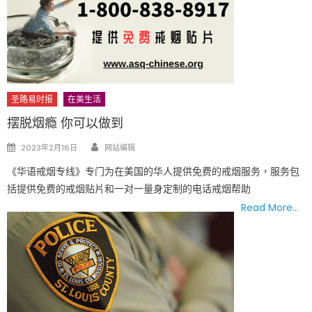
圣路易时报
在美生活
摆脱烟瘾 你可以做到
Author
Posted
2023年2月16日
网站编辑
on
《华语戒烟专线》专门为在美国的华人提供免费的戒烟服务，服务包
括提供免费的戒烟贴片和一对一量身定制的电话戒烟帮助
Read More…