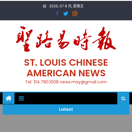
Skip
2026, 07 8 月, 星期五
to
content
ST. LOUIS CHINESE
AMERICAN NEWS
Tel: 314.780.1008 news.may@gmail.com
Latest