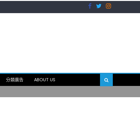
）
分類廣告
ABOUT US
89岁
）