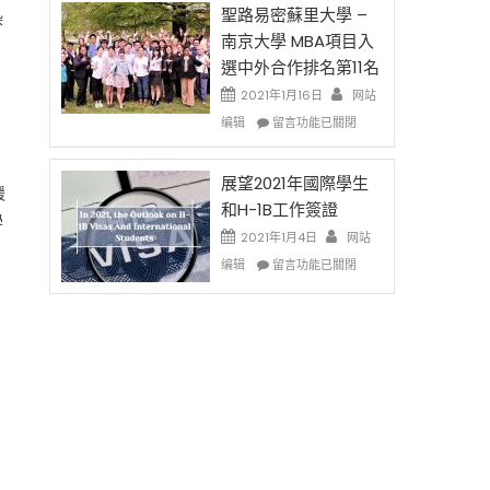
免
的
聖路易密蘇里大學 –
染
费
兩
南京大學 MBA項目入
英
年
選中外合作排名第11名
文
里
写
國
2021年1月16日
网站
作
際
在
编辑
留言功能已關閉
课!
留
〈聖
只
學
路
办
生
易
展望2021年國際學生
緩
两
和
密
和H-1B工作簽證
场
學
大
蘇
2021年1月4日
错
网站
學
里
过
在
面
大
编辑
留言功能已關閉
可
〈展
臨
學
惜〉
望
的
–
中
2021
挑
南
年
戰
京
國
和
大
際
未
學
學
來〉
MBA
生
中
項
和
目
H-
入
1B