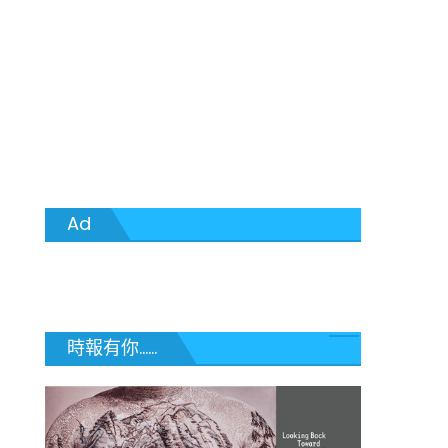
Ad
時報有你......