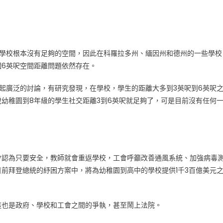
多學校根本沒有足夠的空間，因此在科羅拉多州、緬因州和德州的一些學校
6英呎空間距離問題依然存在。
起廣泛的討論，有研究發現，在學校，學生的距離大多到3英呎到6英呎
幼稚園到8年級的學生社交距離3到6英呎就足夠了，可是目前沒有任何
會認為只要安全，教師就會重返學校，工會呼籲改善通風系統、加強病毒
前拜登總統的紓困方案中，將為幼稚園到高中的學校提供1千3百億美元
這也是政府、學校和工會之間的爭執，甚至鬧上法院。