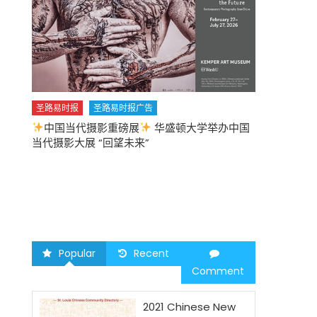
圣路易时报
圣路易时报广告
中国当代摄影重磅展
华盛顿大学举办中国
圣路易时报
当代摄影大展 “回望未来”
中午
2026 马年
Popular
Recent
Comment
2021 Chinese New