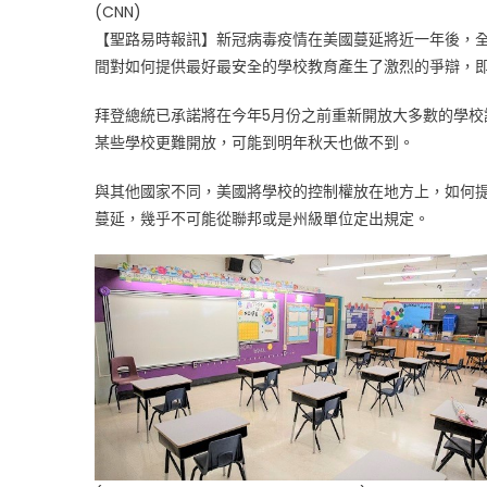
(CNN)
去
【聖路易時報訊】新冠病毒疫情在美國蔓延將近一年後，
上
課
間對如何提供最好最安全的學校教育產生了激烈的爭辯，
為
拜登總統已承諾將在今年5月份之前重新開放大多數的學
什
麼
某些學校更難開放，可能到明年秋天也做不到。
這
麼
與其他國家不同，美國將學校的控制權放在地方上，如何
難〉
蔓延，幾乎不可能從聯邦或是州級單位定出規定。
中