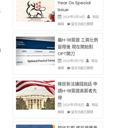
Year Ox Special
Issue
之
2021年2月14日
网站
在
编辑
留言功能已關閉
〈2021
Chinese
New
繼H-1B簽證 工資比例
Year
設限後 現在開始對
的
Ox
OPT開刀
Special
Issue〉
2021年1月17日
网站
中
在
编辑
留言功能已關閉
〈繼
H-
1B
移民新法讓錢說話 申
簽
請H-1B簽證高薪者先
證
得
工
資
2021年1月15日
网站
比
在
编辑
留言功能已關閉
例
〈移
設
民
限
新
卸任在即 移民政策再