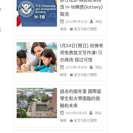
後
法
改 H-1B樂透(lottery)
力
現
讓
取消
在
錢
開
說
2021年1月10日
网站
始
話
在
编辑
留言功能已關閉
返
對
申
〈卸
OPT
請
任
開
H-
在
1月24日(周日) 哈佛老
刀〉
1B
即
师免费英文写作课! 只
中
簽
移
办两场 错过可惜
證
民
高
政
2021年1月19日
网站
薪
策
在
编辑
留言功能已關閉
者
再
〈1
先
改
月
得〉
H-
24
過去的兩年里 國際留
中
1B
日
學生和大學面臨的挑
樂
(周
戰和未來
透
日)
(lottery)
哈
2021年5月3日
网站
取
佛
在
编辑
留言功能已關閉
消〉
老
〈過
中
师
去