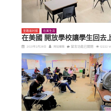
圣路易时报
在美生活
在美國 開放學校讓學生回去
圣路易时报
圣路易时报
Posted
Author
在
留言功能已關閉
2021年2月28日
网站编辑
12222 V
免费健康检查 无需预约
on
〈在
条件者使用 欢迎参加索取
易时报广告
美
9点至中午 Grace UM C
Peter Lu Team 卢长志
國
開
放
學
校
讓
學
生
回