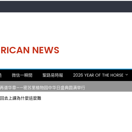
MERICAN NEWS
。中华日，等你来赴约 —— 密苏里植物园“中华日三十周年特别报道（五
造
微信一瞬間
聖路易時報
2026 YEAR OF THE HORSE
 Statler)与钢琴家Darek演绎一场古筝与钢琴的精彩对话
再谱华章——密苏里植物园中华日盛典圆满举行
日龙舟体验日 邀请各界亲身体验划行乐趣 + 水上竞速魅力
生回去上課為什麼這麼難
致力推动全球植物多样性研究与中美合作 Peter Raven 博士逝世 享年
。中华日，等你来赴约 —— 密苏里植物园“中华日三十周年特别报道（五
 Statler)与钢琴家Darek演绎一场古筝与钢琴的精彩对话