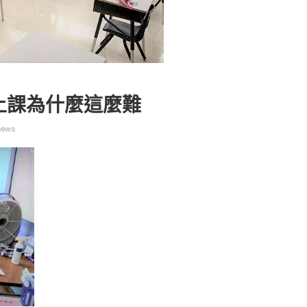
上課為什麼這麼難
广告
圣路易时报
圣路易时报广告
iews
 免费赠送血压计供符合
了解您的数字! 3月21日星期六 上午9点至
! 4月18日星期六 上午
Grace UM Church 免费健康检查
hurch