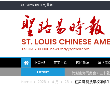
Skip
2026, 09 8 月, 星期日
to
content
ST. LOUIS CHINESE A
Tel: 314.780.1008 news.may@gmail.com
一晃三十年，初夏又相逢
HOME
在美生活
移民新法
留学深
筝声与琴韵交汇：刘励(Li
跨越山海同此会，三十载
Latest
圣路易龙舟俱乐部5月16
Home
2026
4 月
28
在美國 開放學校讓學
三十二载跨越时空的相逢
执掌密苏里植物园近四十年 
一晃三十年，初夏又相逢
筝声与琴韵交汇：刘励(Li