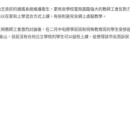
缺乏良好的通風系統維護衛生，更有些學校當局面臨強大的教師工會反對
些以在家和上學混合方式上課，有些則是完全網上虛擬教學。
在與教師工會激烈討論後，在二月中旬將學前班和特殊教育班的學生安排
舊金山，目前沒有任何公立學校的學生可以返校上課，這使得該市反而訴狀