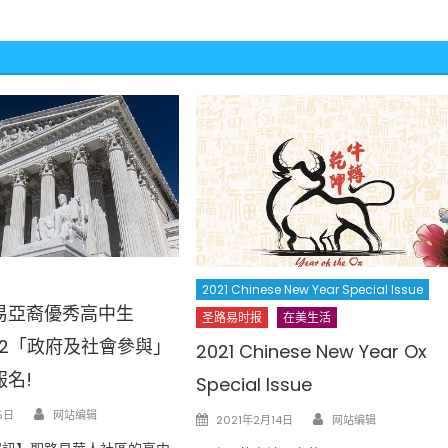
2021 Chinese New Year Special Issue
易亞裔優秀高中生
圣路易时报
在美生活
2022「政府及社會參與」
2021 Chinese New Year Ox
名!
Special Issue
Author
Author
Posted
5日
网站编辑
2021年2月14日
网站编辑
on