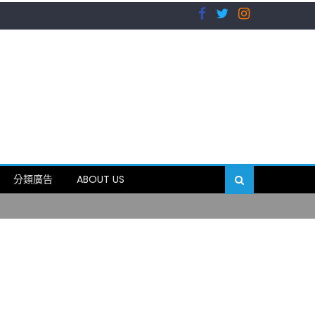
）
分類廣告
ABOUT US
89岁
）