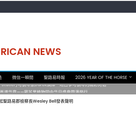
MERICAN NEWS
。中华日，等你来赴约 —— 密苏里植物园“中华日三十周年特别报道（五
造
微信一瞬間
聖路易時報
2026 YEAR OF THE HORSE
 Statler)与钢琴家Darek演绎一场古筝与钢琴的精彩对话
再谱华章——密苏里植物园中华日盛典圆满举行
日龙舟体验日 邀请各界亲身体验划行乐趣 + 水上竞速魅力
路易郡檢察長Wesley Bell發表聲明
致力推动全球植物多样性研究与中美合作 Peter Raven 博士逝世 享年
。中华日，等你来赴约 —— 密苏里植物园“中华日三十周年特别报道（五
 Statler)与钢琴家Darek演绎一场古筝与钢琴的精彩对话