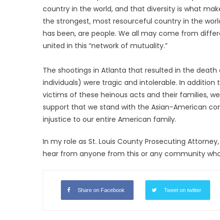
country in the world, and that diversity is what make
the strongest, most resourceful country in the worl
has been, are people. We all may come from differ
united in this “network of mutuality.”
The shootings in Atlanta that resulted in the death
individuals) were tragic and intolerable. In additio
victims of these heinous acts and their families, 
support that we stand with the Asian-American comm
injustice to our entire American family.
In my role as St. Louis County Prosecuting Attorney,
hear from anyone from this or any community who is
Share on Facebook
Tweet on twitter