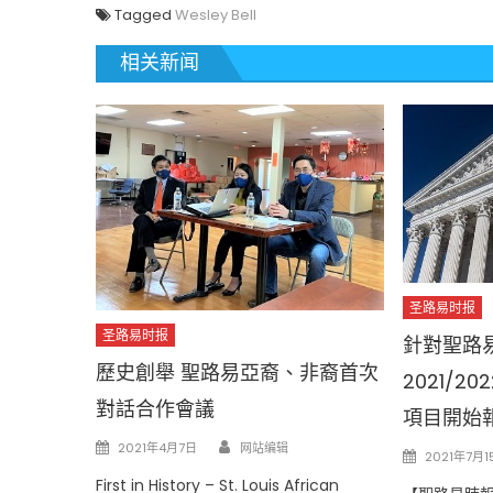
Tagged
Wesley Bell
相关新闻
圣路易时报
圣路易时报
針對聖路
歷史創舉 聖路易亞裔、非裔首次
2021/
對話合作會議
項目開始報
Author
Posted
2021年4月7日
网站编辑
Posted
2021年7月1
on
on
First in History – St. Louis African