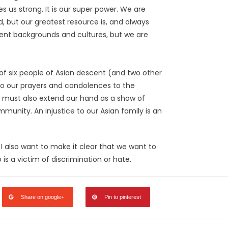
s us strong. It is our super power. We are
d, but our greatest resource is, and always
ent backgrounds and cultures, but we are
 of six people of Asian descent (and two other
n to our prayers and condolences to the
we must also extend our hand as a show of
unity. An injustice to our Asian family is an
 I also want to make it clear that we want to
 a victim of discrimination or hate.
Share on google+
Pin to pinterest