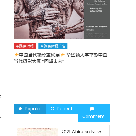
圣路易时报
圣路易时报广告
中国当代摄影重磅展
华盛顿大学举办中国
圣路易时报
当代摄影大展 “回望未来”
中午
2026 马年
表
Popular
Recent
Comment
命
2021 Chinese New