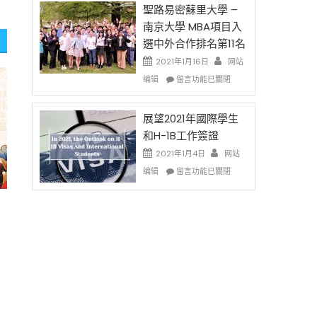
免
的
聖路易密蘇里大學 –
费
兩
南京大學 MBA項目入
英
年
選中外合作排名第11名
文
里
写
國
2021年1月16日
网站
作
際
在
编辑
留言功能已關閉
课!
留
〈聖
只
學
路
办
生
易
展望2021年國際學生
两
和
密
和H-1B工作簽證
场
大
蘇
2021年1月4日
错
网站
學
里
过
在
面
大
编辑
留言功能已關閉
可
〈展
臨
學
惜〉
望
的
–
中
2021
挑
南
年
戰
京
國
和
大
際
未
學
學
來〉
MBA
生
中
項
和
目
H-
入
1B