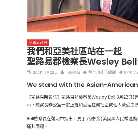
圣路易时报
我們和亞美社區站在一起
圣路易时报
圣路易时报
聖路易郡檢察長Wesley Be
免费健康检查 无需预约
条件者使用 欢迎参加索取
易时报广告
Posted
Author
在
留言功能已關閉
2021年3月22日
网站编辑
5770 Vi
9点至中午 Grace UM C
Peter Lu Team 卢长志
on
〈我
We stand with the Asian-America
們
和
【聖路易時報訊】聖路易郡檢察長Wesley Bell 3月22日
亞
示，檢察長辦公室一定正視和受理任何社區或個人遭受之
美
社
Bell檢察長在聲明中指出，馬丁·路德·金(美國黑人民
區
運共同體。
站
在