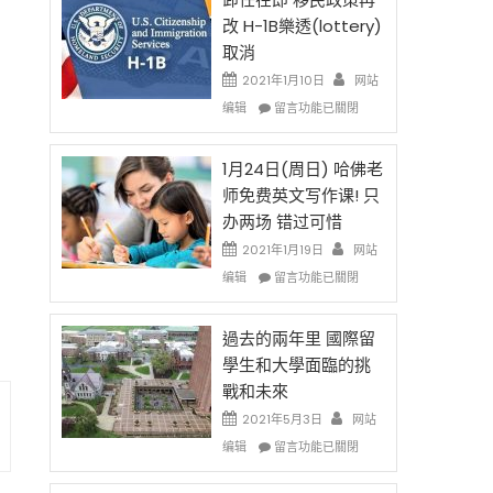
後
法
改 H-1B樂透(lottery)
現
讓
取消
在
錢
開
說
2021年1月10日
网站
始
話
在
编辑
留言功能已關閉
對
申
〈卸
OPT
請
任
開
H-
在
1月24日(周日) 哈佛老
刀〉
1B
即
师免费英文写作课! 只
中
簽
移
办两场 错过可惜
證
民
高
政
2021年1月19日
网站
薪
策
在
编辑
留言功能已關閉
者
再
〈1
先
改
月
得〉
H-
24
過去的兩年里 國際留
中
1B
日
學生和大學面臨的挑
樂
(周
戰和未來
透
日)
(lottery)
哈
2021年5月3日
网站
取
佛
在
编辑
留言功能已關閉
消〉
老
〈過
中
师
去