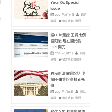
我
Year Ox Special
Issue
2021年2月14日
网站
援
在
编辑
留言功能已關閉
〈2021
Chinese
New
繼H-1B簽證 工資比例
Year
設限後 現在開始對
Ox
OPT開刀
Special
Issue〉
2021年1月17日
网站
中
在
编辑
留言功能已關閉
〈繼
H-
1B
移民新法讓錢說話 申
簽
請H-1B簽證高薪者先
證
得
工
資
2021年1月15日
网站
比
在
编辑
留言功能已關閉
例
〈移
設
民
限
新
卸任在即 移民政策再