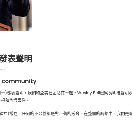
广告
圣路易时报
圣路易时报广告
ll發表聲明
 免费赠送血压计供符合
了解您的数字! 3月21日星期六 上午9点至
! 4月18日星期六 上午
Grace UM Church 免费健康检查
ews
hurch
n community
(週一)發表聲明，我們和亞美社區站在一起。Wesley Bell檢察長明確聲明
歧視和仇恨案件。
權運動領袖)說過，任何的不公義都是對正義的威脅，在整個的網絡中，我們是