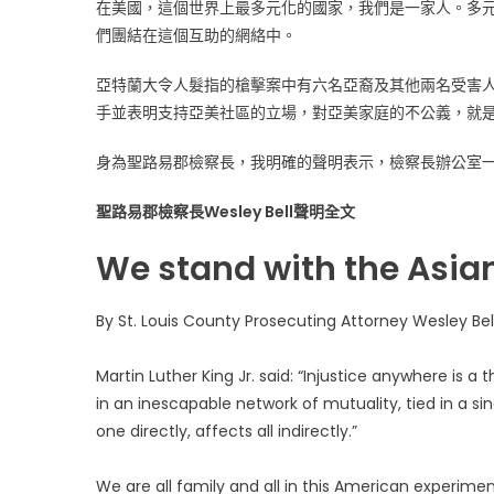
在美國，這個世界上最多元化的國家，我們是一家人。多
一
們團結在這個互助的網絡中。
起
聖
亞特蘭大令人髮指的槍擊案中有六名亞裔及其他兩名受害
路
手並表明支持亞美社區的立場，對亞美家庭的不公義，就
易
郡
身為聖路易郡檢察長，我明確的聲明表示，檢察長辦公室
檢
察
聖路易郡檢察長Wesley Bell聲明全文
長
Wesley
We stand with the As
Bell
發
By St. Louis County Prosecuting Attorney Wesley Bel
表
聲
明〉
Martin Luther King Jr. said: “Injustice anywhere is 
中
in an inescapable network of mutuality, tied in a s
one directly, affects all indirectly.”
We are all family and all in this American experime