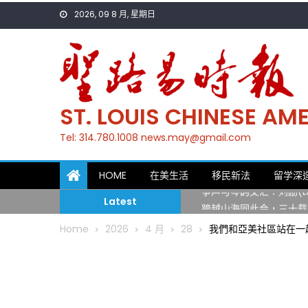
Skip
2026, 09 8 月, 星期日
to
content
ST. LOUIS CHINESE A
Tel: 314.780.1008 news.may@gmail.com
一晃三十年，初夏又相逢
HOME
在美生活
移民新法
留学深
筝声与琴韵交汇：刘励(Li
Latest
跨越山海同此会，三十载
圣路易龙舟俱乐部5月16
Home
2026
4 月
28
我們和亞美社區站在一起聖
三十二载跨越时空的相逢
执掌密苏里植物园近四十年 
一晃三十年，初夏又相逢
筝声与琴韵交汇：刘励(Li