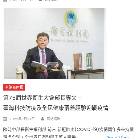
on
圣路易时报
第75屆世界衛生大會部長專文 –
臺灣科技防疫及全民健康覆蓋經驗迎戰疫情
Author
Posted
2022年5月24日
网站编辑
on
陳時中部長衛生福利部 前言 新冠肺炎(COVID-19)疫情兩年多來持續
肆虐全球，全世界已有5億1千萬人感染，
Read More…