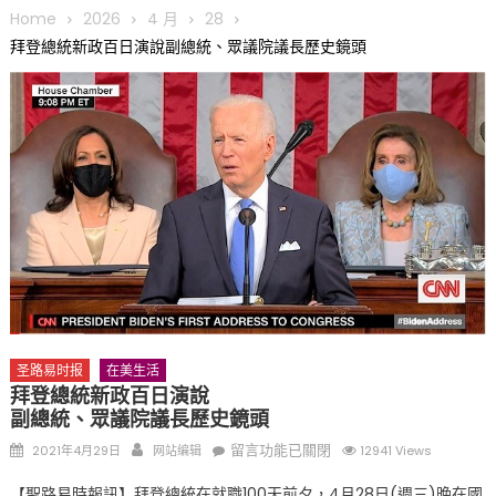
圆满举行
Home
2026
4 月
28
圣路易龙舟俱乐部5月16日龙舟体验日 邀请各界亲身体验划行乐
拜登總統新政百日演說副總統、眾議院議長歷史鏡頭
趣 + 水上竞速魅力
三十二载跨越时空的相逢
执掌密苏里植物园近四十年 致力推动全球植物多样性研究与中美
合作 Peter Raven 博士逝世 享年89岁
一晃三十年，初夏又相逢。中华日，等你来赴约 —— 密苏里植物
园“中华日三十周年特别报道（五）
筝声与琴韵交汇：刘励(Li Statler)与钢琴家Darek演绎一场古筝
与钢琴的精彩对话
圣路易时报
在美生活
拜登總統新政百日演說
副總統、眾議院議長歷史鏡頭
Posted
Author
在
留言功能已關閉
2021年4月29日
网站编辑
12941 Views
on
〈拜
【聖路易時報訊】拜登總統在就職100天前夕，4月28日(週三)晚在國