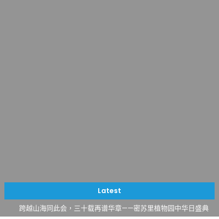
一晃三十年，初夏又相逢。中华日，等你来赴约 —— 密苏里植物
园“中华日三十周年特别报道（五）
筝声与琴韵交汇：刘励(Li Statler)与钢琴家Darek演绎一场古筝
Latest
与钢琴的精彩对话
跨越山海同此会，三十载再谱华章——密苏里植物园中华日盛典