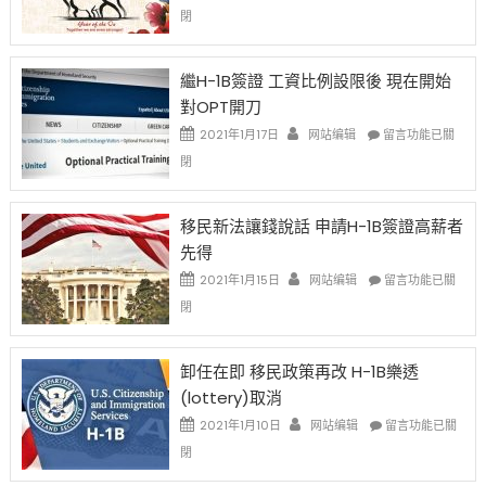
〈2021
閉
Chinese
New
Year
繼H-1B簽證 工資比例設限後 現在開始
Ox
對OPT開刀
Special
Issue〉
在
2021年1月17日
网站编辑
留言功能已關
中
〈繼
閉
H-
1B
簽
移民新法讓錢說話 申請H-1B簽證高薪者
證
先得
工
資
在
2021年1月15日
网站编辑
留言功能已關
比
〈移
閉
例
民
設
新
限
法
卸任在即 移民政策再改 H-1B樂透
後
讓
(lottery)取消
現
錢
在
說
在
2021年1月10日
网站编辑
留言功能已關
開
話
〈卸
閉
始
申
任
對
請
在