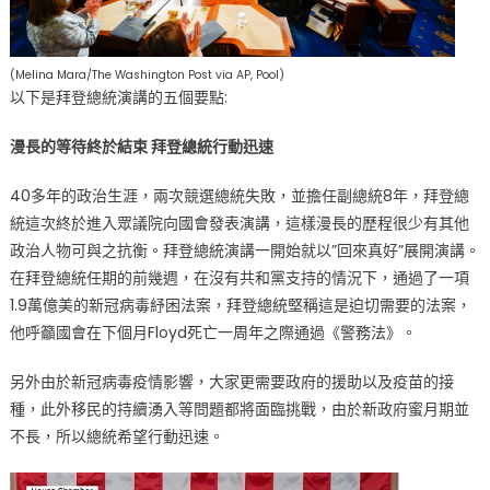
頭〉
中
(Melina Mara/The Washington Post via AP, Pool)
以下是拜登總統演講的五個要點:
漫長的等待終於結束 拜登總統行動迅速
40多年的政治生涯，兩次競選總統失敗，並擔任副總統8年，拜登總
統這次終於進入眾議院向國會發表演講，這樣漫長的歷程很少有其他
政治人物可與之抗衡。拜登總統演講一開始就以”回來真好”展開演講。
在拜登總統任期的前幾週，在沒有共和黨支持的情況下，通過了一項
1.9萬億美的新冠病毒紓困法案，拜登總統堅稱這是迫切需要的法案，
他呼籲國會在下個月Floyd死亡一周年之際通過《警務法》。
另外由於新冠病毒疫情影響，大家更需要政府的援助以及疫苗的接
種，此外移民的持續湧入等問題都將面臨挑戰，由於新政府蜜月期並
不長，所以總統希望行動迅速。