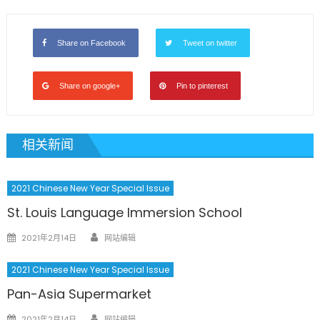
Share on Facebook
Tweet on twitter
Share on google+
Pin to pinterest
相关新闻
2021 Chinese New Year Special Issue
St. Louis Language Immersion School
Author
Posted
2021年2月14日
网站编辑
on
2021 Chinese New Year Special Issue
Pan-Asia Supermarket
Author
Posted
2021年2月14日
网站编辑