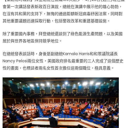
登
會第一次講話發表新政百日演說，總統在演講中展示他的雄心勃勃，
總
在沒有共和黨的支持下，無悔的通過鉅額新冠病毒紓困法案，同時對
統
新
其他重要議題迅速採取行動，包括警政改革和重建基礎設施。
政
除了重要國內事務，拜登總統還談到了綠色能源生產問題，以及美國
百
日
居於與世界各地區保持競爭地位。
演
說
在總統發表談話時，身後是副總統Kamala Harris和和眾議院議長
副
Nancy Pelosi兩位女性，美國政府排名最重要的三人完成了這個歷史
總
性的畫面，也標誌者兩名女性首次擔任這兩個職位，極具意義。
統、
眾
議
院
議
長
歷
史
鏡