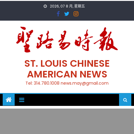
Skip
2026, 07 8 月, 星期五
to
content
ST. LOUIS CHINESE
AMERICAN NEWS
Tel: 314.780.1008 news.may@gmail.com