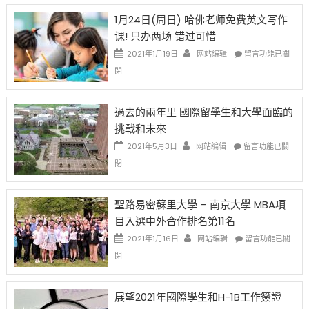
OPT
H-
即
1月24日(周日) 哈佛老师免费英文写作
開
1B
移
课! 只办两场 错过可惜
刀〉
簽
民
中
證
政
在
2021年1月19日
网站编辑
留言功能已關
高
策
〈1
閉
薪
再
月
者
改
24
先
H-
日
過去的兩年里 國際留學生和大學面臨的
得〉
1B
(周
挑戰和未來
中
樂
日)
透
哈
在
2021年5月3日
网站编辑
留言功能已關
(lottery)
佛
〈過
閉
取
老
去
消〉
师
的
中
免
兩
聖路易密蘇里大學 – 南京大學 MBA項
费
年
目入選中外合作排名第11名
英
里
文
國
在
2021年1月16日
网站编辑
留言功能已關
写
際
〈聖
閉
作
留
路
课!
學
易
只
生
密
展望2021年國際學生和H-1B工作簽證
办
和
蘇