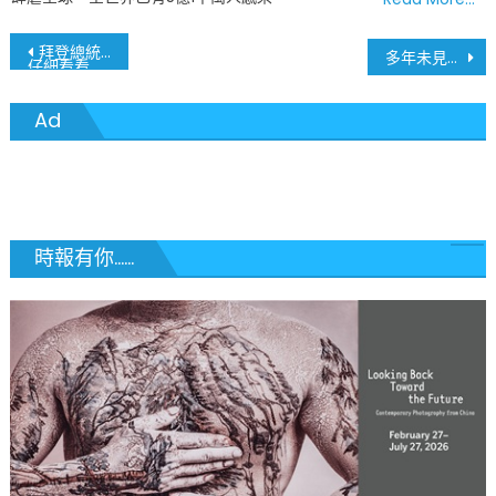
文
拜登總統宣布1.8萬億美元“美國家庭和教育計劃”
多年未見房市完美風暴 超強賣方市場 買方掀起搶購潮
仔細看看對你我的影響
章
Ad
導
覽
時報有你......