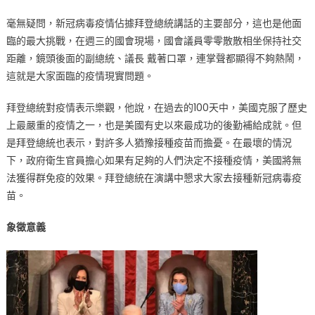
毫無疑問，新冠病毒疫情佔據拜登總統講話的主要部分，這也是他面
臨的最大挑戰，在週三的國會現場，國會議員零零散散相坐保持社交
距離，鏡頭後面的副總統、議長 戴著口罩，連掌聲都顯得不夠熱鬧，
這就是大家面臨的疫情現實問題。
拜登總統對疫情表示樂觀，他說，在過去的100天中，美國克服了歷史
上最嚴重的疫情之一，也是美國有史以來最成功的後勤補給成就。但
是拜登總統也表示，對許多人猶豫接種疫苗而擔憂。在最壞的情況
下，政府衛生官員擔心如果有足夠的人們決定不接種疫情，美國將無
法獲得群免疫的效果。拜登總統在演講中懇求大家去接種新冠病毒疫
苗。
象徵意義