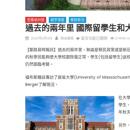
圣路易时报
留学深造
移民新法
過去的兩年里 國際留學生和
Posted
Author
在
留言功能已關閉
2021年5月3日
网站编辑
274149 V
on
〈過
圣路易时报
圣路易时报
【聖路易時報訊】過去的兩年里，無論是移民政策或是新冠
去
免费健康检查 无需预约
的秋季班能夠使大學校園恢復正常，學生(包括留學生)返
的
条件者使用 欢迎参加索取
易时报广告
仍然面臨考驗。
兩
9点至中午 Grace UM C
Peter Lu Team 卢长志
年
福布斯雜誌專訪了麻省大學(University of Massachus
里
Berger了解現況。
國
際
在大
留
學
學生
生
年秋
和
大
另外