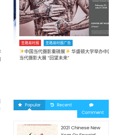
圣路易时报
圣路易时报广告
中国当代摄影重磅展
华盛顿大学举办中国
年
圣路易时报
当代摄影大展 “回望未来”
中午
劃
2026 马年
際
Popular
Recent
去
Comment
2021 Chinese New
宣
Year Ox Special