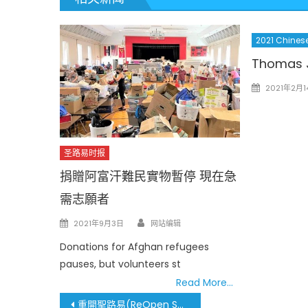
2021 Chinese
Thomas J
Posted
2021年2月1
on
圣路易时报
捐贈阿富汗難民實物暫停 現在急
需志願者
Author
Posted
2021年9月3日
网站编辑
on
Donations for Afghan refugees
pauses, but volunteers st
Read More…
文
重開聖路易(ReOpen STL) 聖路易市、郡餐廳完全開放