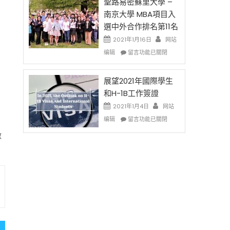
的
聖路易密蘇里大學 –
费
兩
南京大學 MBA項目入
英
年
選中外合作排名第11名
文
里
写
國
2021年1月16日
网站
作
際
在
编辑
留言功能已關閉
课!
留
〈聖
只
學
路
办
生
易
展望2021年國際學生
两
和
密
和H-1B工作簽證
场
大
蘇
2021年1月4日
错
网站
學
里
过
在
面
大
编辑
留言功能已關閉
可
〈展
臨
學
數
惜〉
望
的
–
中
2021
挑
南
年
戰
京
國
和
大
際
未
學
學
來〉
MBA
生
中
項
和
目
H-
入
1B
選