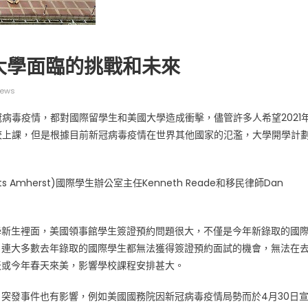
大學面臨的挑戰和未來
iews
广告
圣路易时报
圣路易时报广告
病毒疫情，都對國際留學生和美國大學造成衝擊，儘管許多人希望2021
 免费赠送血压计供符合
了解您的数字! 3月21日星期六 上午9点至
校上課，但是根據目前新冠病毒疫情在世界其他國家的氾濫，大學開學計
! 4月18日星期六 上午
Grace UM Church 免费健康检查
hurch
etts Amherst)國際學生辦公室主任Kenneth Reade和移民律師Dan
學新生裡面，美國領事館學生簽證預約問題很大，不僅是今年新錄取的國
，連大多數去年錄取的國際學生都無法獲得簽證預約面試的機會，無法在
天或今年春天來美，影響學校課程安排甚大。
，突發事件也有影響，例如美國國務院因新冠病毒疫情局勢而於4月30日