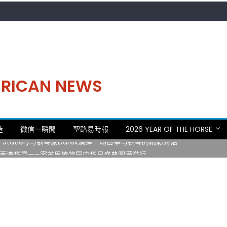
MERICAN NEWS
。中华日，等你来赴约 —— 密苏里植物园“中华日三十周年特别报道（五
造
微信一瞬間
聖路易時報
2026 YEAR OF THE HORSE
 Statler)与钢琴家Darek演绎一场古筝与钢琴的精彩对话
再谱华章——密苏里植物园中华日盛典圆满举行
日龙舟体验日 邀请各界亲身体验划行乐趣 + 水上竞速魅力
致力推动全球植物多样性研究与中美合作 Peter Raven 博士逝世 享年
。中华日，等你来赴约 —— 密苏里植物园“中华日三十周年特别报道（五
 Statler)与钢琴家Darek演绎一场古筝与钢琴的精彩对话