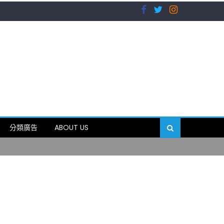
）
分類廣告
ABOUT US
89岁
）