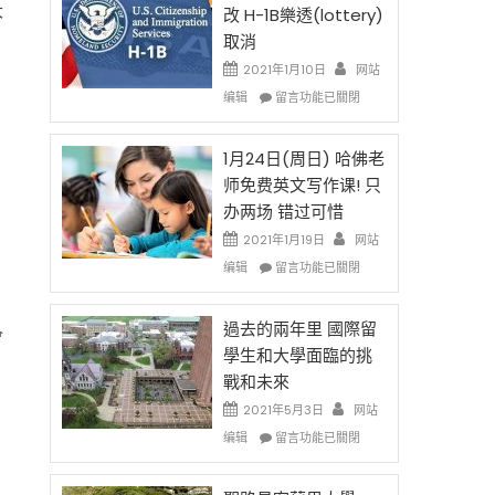
後
法
大
改 H-1B樂透(lottery)
現
讓
取消
在
錢
開
說
2021年1月10日
网站
始
話
在
编辑
留言功能已關閉
對
申
〈卸
OPT
請
任
開
H-
在
1月24日(周日) 哈佛老
刀〉
1B
即
师免费英文写作课! 只
中
簽
移
办两场 错过可惜
證
民
高
政
2021年1月19日
网站
薪
策
在
编辑
留言功能已關閉
者
再
〈1
先
改
月
得〉
H-
24
過去的兩年里 國際留
會
中
1B
日
學生和大學面臨的挑
樂
(周
戰和未來
透
日)
(lottery)
哈
2021年5月3日
网站
取
佛
在
编辑
留言功能已關閉
消〉
老
〈過
中
师
去
免