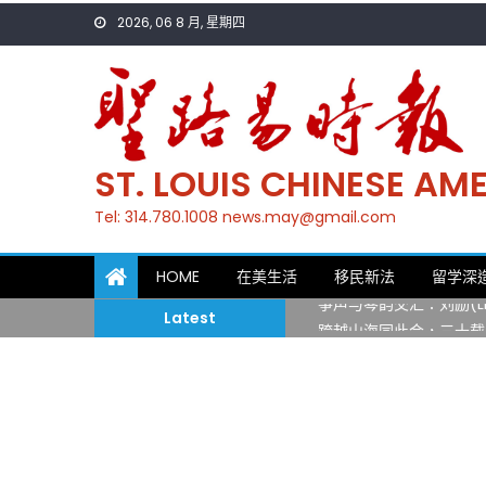
Skip
2026, 06 8 月, 星期四
to
content
ST. LOUIS CHINESE A
Tel: 314.780.1008 news.may@gmail.com
一晃三十年，初夏又相逢
HOME
在美生活
移民新法
留学深
筝声与琴韵交汇：刘励(Li
Latest
跨越山海同此会，三十载
圣路易龙舟俱乐部5月16
三十二载跨越时空的相逢
执掌密苏里植物园近四十年 
一晃三十年，初夏又相逢
筝声与琴韵交汇：刘励(Li