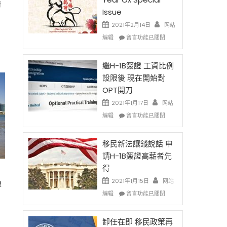
清
Issue
2021年2月14日
网站
在
编辑
留言功能已關閉
，
〈2021
Chinese
New
繼H-1B簽證 工資比例
Year
設限後 現在開始對
Ox
OPT開刀
Special
Issue〉
2021年1月17日
网站
中
在
编辑
留言功能已關閉
〈繼
H-
1B
移民新法讓錢說話 申
簽
請H-1B簽證高薪者先
證
得
工
資
2021年1月15日
网站
線
比
在
编辑
留言功能已關閉
例
〈移
設
民
限
新
卸任在即 移民政策再