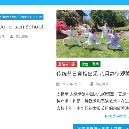
 New Year Special Issue
efferson School
Author
4日
网站编辑
圣路易时报
微信一瞬间
传统节日竞相出采 八月静待观
Author
Posted
2021年7月27日
网站编辑
on
太极拳 太极拳是中国文化的瑰宝，它是
种疗术、也是一种武术和表演艺术。在
去数十年，中华日的太极节目偏向於表
Read More…
美國提高接收難民人數至6萬2千5百人