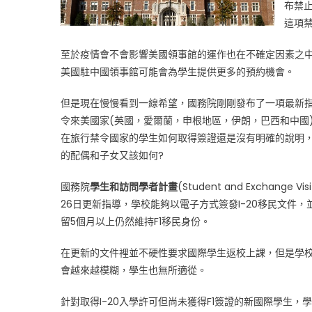
學
布禁
面
這項
臨
的
至於疫情會不會影響美國領事館的運作也在不確定因素之
挑
美國駐中國領事館可能會為學生提供更多的預約機會。
戰
和
但是現在慢慢看到一線希望，國務院剛剛發布了一項最新
未
令來美國家(英國，愛爾蘭，申根地區，伊朗，巴西和中國
來〉
在旅行禁令國家的學生如何取得簽證還是沒有明確的說明
中
的配偶和子女又該如何?
國務院
學生和訪問學者計畫
(Student and Exchange Vi
26日更新指導，學校能夠以電子方式簽發I-20移民文件，
留5個月以上仍然維持F1移民身份。
在更新的文件裡並不硬性要求國際學生返校上課，但是學
會越來越模糊，學生也無所適從。
針對取得I-20入學許可但尚未獲得F1簽證的新國際學生