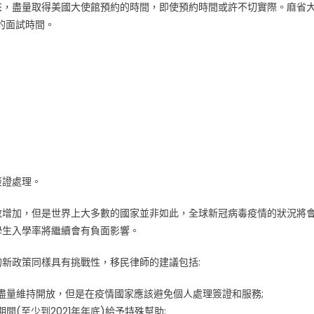
來，盡量取得美國大使館預約的時間，即使預約時間或許不切實際。麻省
的面試時間。
簽證處理。
數增加，但是世界上大多數的國家並非如此，全球新冠病毒疫情的狀況將
學生入學率將繼續會有負面影響。
新政策同樣具有挑戰性，移民律師的建議包括:
盡量維持開放，但是在疫情國家應該避免個人處理簽證和服務;
(至少到2021年年底)給予特殊幫助;