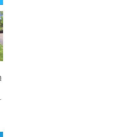
工
中
作
外
簽
合
證〉
作
中
排
名
第
11
名〉
中
瞻
一
过
演