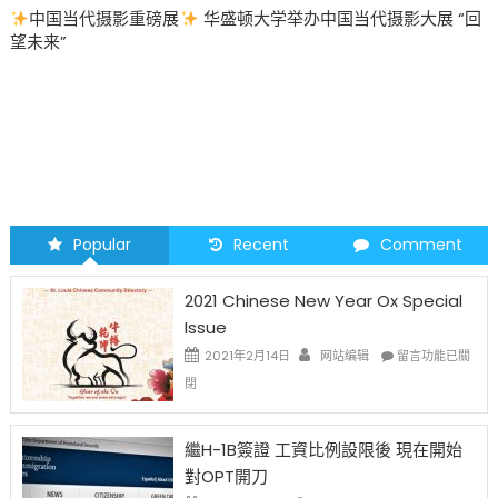
华盛顿大学举办中国当代摄影大展 “回
圣路易时报
圣路易时报广
2026 马年 • 马到健康
Popular
Recent
Comment
2021 Chinese New Year Ox Special
Issue
在
2021年2月14日
网站编辑
留言功能已關
〈2021
閉
Chinese
New
Year
繼H-1B簽證 工資比例設限後 現在開始
Ox
對OPT開刀
Special