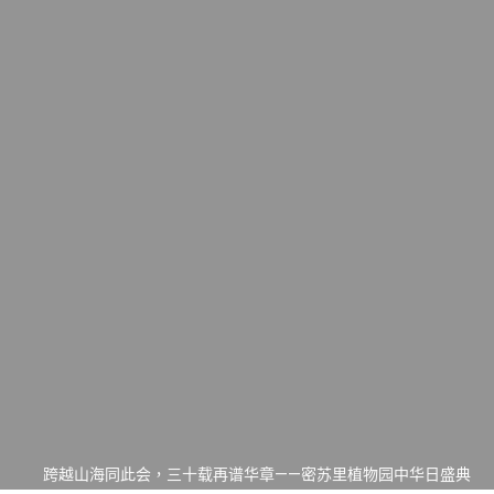
一晃三十年，初夏又相逢。中华日，等你来赴约 —— 密苏里植物
园“中华日三十周年特别报道（五）
筝声与琴韵交汇：刘励(Li Statler)与钢琴家Darek演绎一场古筝
与钢琴的精彩对话
跨越山海同此会，三十载再谱华章——密苏里植物园中华日盛典