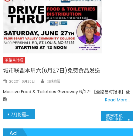
圣路易时报
城市联盟本周六(6月27日)免费食品发送
Author
Posted
2020年6月25日
网站编辑
on
Massive Food & Toiletries Giveaway 6/27! 【圣路易时报讯】圣
路
Read More…
文
7月份還有”第四輪紓困金”3,600美元 就看您收到收不到
還是不能掉以輕心
密蘇里州廢水測試發現新冠病毒變種
章
Ad