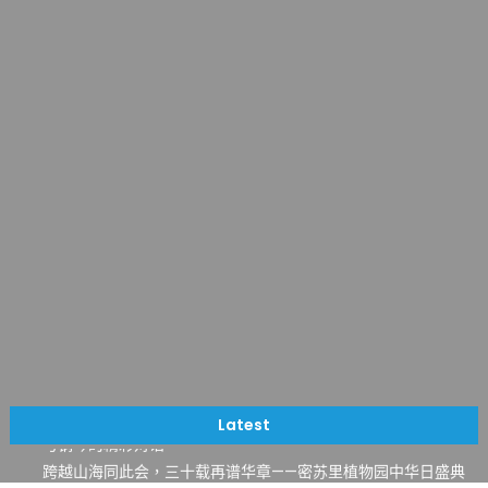
一晃三十年，初夏又相逢。中华日，等你来赴约 —— 密苏里植物
园“中华日三十周年特别报道（五）
筝声与琴韵交汇：刘励(Li Statler)与钢琴家Darek演绎一场古筝
Latest
与钢琴的精彩对话
跨越山海同此会，三十载再谱华章——密苏里植物园中华日盛典