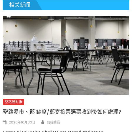
相关新闻
圣路易时报
聖路易市、郡 缺席/郵寄投票選票收到後如何處理?
Author
Posted
2020年10月30日
网站编辑
on