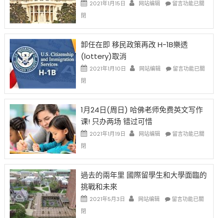
資
在
2021年1月15日
网站编辑
留言功能已關
比
〈移
閉
例
民
設
新
限
法
卸任在即 移民政策再改 H-1B樂透
後
讓
(lottery)取消
現
錢
在
說
在
2021年1月10日
网站编辑
留言功能已關
開
話
〈卸
閉
始
申
任
對
請
在
OPT
H-
即
1月24日(周日) 哈佛老师免费英文写作
開
1B
移
课! 只办两场 错过可惜
刀〉
簽
民
中
證
政
在
2021年1月19日
网站编辑
留言功能已關
高
策
〈1
閉
薪
再
月
者
改
24
先
H-
日
過去的兩年里 國際留學生和大學面臨的
得〉
1B
(周
挑戰和未來
中
樂
日)
透
哈
在
2021年5月3日
网站编辑
留言功能已關
(lottery)
佛
〈過
閉
取
老
去