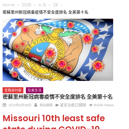
圆满举行
Home
2026
4 月
28
圣路易龙舟俱乐部5月16日龙舟体验日 邀请各界亲身体验划行乐
密蘇里州新冠病毒疫情不安全度排名 全美第十名
趣 + 水上竞速魅力
三十二载跨越时空的相逢
执掌密苏里植物园近四十年 致力推动全球植物多样性研究与中美
合作 Peter Raven 博士逝世 享年89岁
一晃三十年，初夏又相逢。中华日，等你来赴约 —— 密苏里植物
园“中华日三十周年特别报道（五）
筝声与琴韵交汇：刘励(Li Statler)与钢琴家Darek演绎一场古筝
与钢琴的精彩对话
圣路易时报
在美生活
密蘇里州新冠病毒疫情不安全度排名 全美第十名
Posted
Author
在
留言功能已關閉
2021年5月28日
网站编辑
15640 Views
on
〈密
Missouri 10th least safe
蘇
里