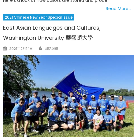
Here’s a look at how ballots are stored and proce
Read More…
2021 Chinese New Year Special Issue
East Asian Languages and Cultures,
Washington University 華盛頓大學
Author
Posted
2021年2月14日
网站编辑
on