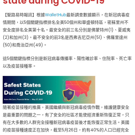
state during COVID-19
州
新
【聖路易時報訊】根據
WalletHub
最新調查數據顯示，在新冠病毒疫
冠
情期間，以5個關鍵指標排名全美50個州和華盛頓特區，密蘇里州不
病
安全度排名全美第十名。最安全的前三名分別是佛蒙特州(1)、夏威夷
毒
疫
(2)和加州(3)。最不安全的前3名是西弗吉尼亞州(51)、佛羅里達州
情
(50)和喬治亞州(49)。
不
安
這5個關鍵指標分別是新冠病毒傳播率、陽性確診率、住院率、死亡率
全
以及疫苗接種率。
度
排
名
全
美
第
隨著疫苗接種的推廣，美國繼續與新冠病毒疫情作戰，維護健康安全
十
是最重要的問題之一，有了安全的社區才能使經濟重新恢復正常，只
名〉
有在大多數的人群完全接種新冠病毒疫苗後才能恢復正常生活。美國
中
的疫苗接種速度正在加快，截至5月26日，約有40%的人口已經完全