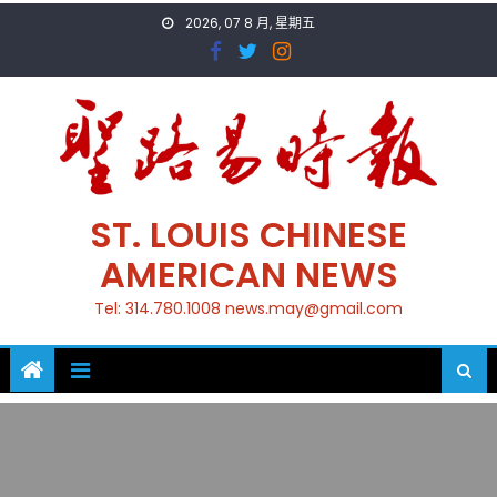
Skip
2026, 07 8 月, 星期五
to
content
ST. LOUIS CHINESE
AMERICAN NEWS
Tel: 314.780.1008 news.may@gmail.com