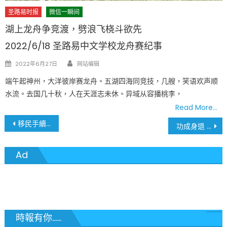
圣路易时报
微信一瞬间
湖上龙舟争竞渡，劈浪飞桡斗欲先
2022/6/18 圣路易中文学校龙舟赛纪事
Author
Posted
2022年6月27日
网站编辑
on
端午起神州，大洋彼岸赛龙舟。五湖四海同竞技，几艘，笑语欢声顺
水流。去国几十秋，人在天涯志未休。异域从容播桃李，
Read More…
文
移民手續 按指紋這一關好消息
功成身退 城區圓頂體育館疫苗接種中心國殤日後關閉
章
Ad
導
覽
時報有你......