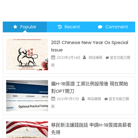
Popular
Recent
Comment
2021 Chinese New Year Ox Special
Issue
在
2021年2月14日
网站编辑
留言功能已關
〈2021
閉
Chinese
New
Year
繼H-1B簽證 工資比例設限後 現在開始
Ox
對OPT開刀
Special
Issue〉
在
2021年1月17日
网站编辑
留言功能已關
中
〈繼
閉
H-
1B
簽
移民新法讓錢說話 申請H-1B簽證高薪者
證
先得
工