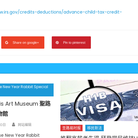
w.irs.gov/credits-deductions/advance-child-tax-credit-
Share on google+
Pin to pinterest
e New Year Rabbit Special
uis Art Museum
聖路
物館
Author
30日
网站编辑
圣路易时报
移民新法
se New Year Rabbit