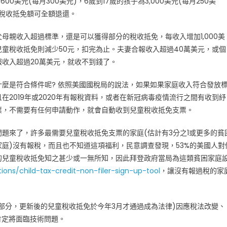
,600美元(每月300美元)，6歲到17歲的孩子為3,000美元(每月250美
，稅收抵免額可全額退還。
父母親收入超過標準，還是可以獲得部分的稅收抵免，每收入增加1,000美
兒童稅收抵免則減少50元，扣完為止。夫妻合報收入超過40萬美元，或個
報收入超過20萬美元，就收不到錢了。
什麼是符合條件呢? 依照美國國稅局的說法，如果如果家庭收入符合發放
且在2019年或2020年有報稅資料，或者在新冠病毒疫情流行之間有收到紓
票，不需要有任何申請動作，就會自動收到兒童稅收抵免支票。
問題來了，許多最需要兒童稅收抵免支票的家庭(估計有3分之1或更多的貧
家庭)沒有報稅，而且也不知道這項福利，民意調查發現，53%的美國人對
的兒童稅收抵免知之甚少或一無所知，因此拜登政府當局為這類貧困家庭
ions/child-tax-credit-non-filer-sign-up-tool
，讓沒有報過稅的家
部分，更新後的兒童稅收抵免於今年3月才通過成為法律)因應稅法改變、
肯定將面臨技術問題。