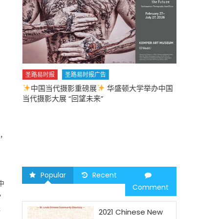
圣路易时报
圣路易时报广告
中国当代摄影重磅展
华盛顿大学举办中国
圣路易时报
当代摄影大展 “回望未来”
中午
2026 马年
，
Popular
Recent
中
Comment
，
提
2021 Chinese New