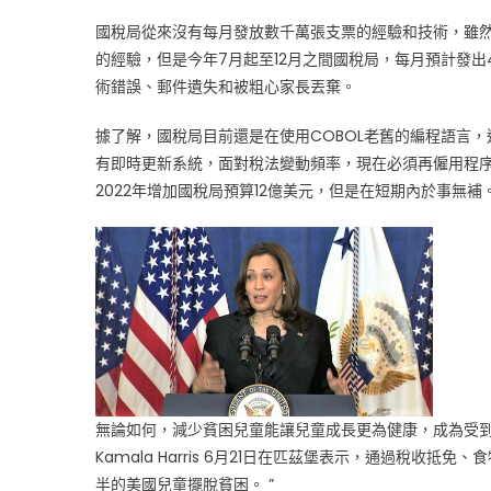
國稅局從來沒有每月發放數千萬張支票的經驗和技術，雖然
的經驗，但是今年7月起至12月之間國稅局，每月預計發出
術錯誤、郵件遺失和被粗心家長丟棄。
據了解，國稅局目前還是在使用COBOL老舊的編程語言
有即時更新系統，面對稅法變動頻率，現在必須再僱用程序
2022年增加國稅局預算12億美元，但是在短期內於事無補
無論如何，減少貧困兒童能讓兒童成長更為健康，成為受
Kamala Harris 6月21日在匹茲堡表示，通過稅
半的美國兒童擺脫貧困。 ”