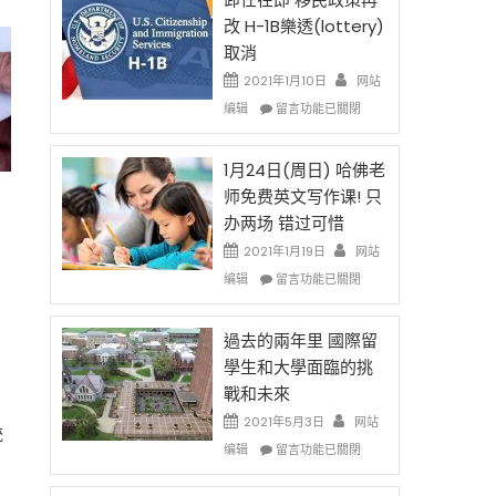
後
法
改 H-1B樂透(lottery)
現
讓
取消
在
錢
開
說
2021年1月10日
网站
始
話
在
编辑
留言功能已關閉
對
申
〈卸
OPT
請
任
開
H-
在
1月24日(周日) 哈佛老
刀〉
1B
即
师免费英文写作课! 只
中
簽
移
办两场 错过可惜
證
民
高
政
2021年1月19日
网站
薪
策
在
编辑
留言功能已關閉
者
再
〈1
先
改
月
得〉
H-
24
過去的兩年里 國際留
中
1B
日
學生和大學面臨的挑
樂
(周
戰和未來
透
日)
(lottery)
哈
2021年5月3日
网站
統
取
佛
在
编辑
留言功能已關閉
消〉
老
〈過
中
师
去