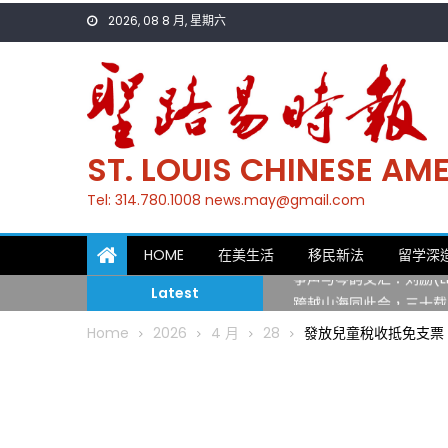
Skip
2026, 08 8 月, 星期六
to
content
ST. LOUIS CHINESE A
Tel: 314.780.1008 news.may@gmail.com
一晃三十年，初夏又相逢
HOME
在美生活
移民新法
留学深
筝声与琴韵交汇：刘励(Li
Latest
跨越山海同此会，三十载
圣路易龙舟俱乐部5月16
Home
2026
4 月
28
發放兒童稅收抵免支票
三十二载跨越时空的相逢
执掌密苏里植物园近四十年 
一晃三十年，初夏又相逢
筝声与琴韵交汇：刘励(Li