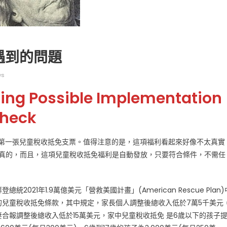
遇到的問題
ws
广告
圣路易时报
圣路易时报广告
acing Possible Implementation
 免费赠送血压计供符合
了解您的数字! 3月21日星期六 上午9点至
Check
! 4月18日星期六 上午
Grace UM Church 免费健康检查
hurch
出第一張兒童稅收抵免支票。值得注意的是，這項福利看起來好像不太真實
定的是，這是真的，而且，這項兒童稅收抵免福利是自動發放，只要符合條件，不需任
登總統2021年1.9萬億美元「營救美國計畫」(American Rescue Plan)
的兒童稅收抵免條款，其中規定，家長個人調整後總收入低於7萬5千美元
妻合報調整後總收入低於15萬美元，家中兒童稅收抵免 是6歲以下的孩子