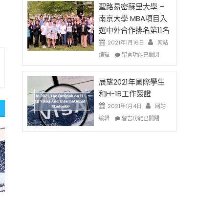
免
的
聖路易密蘇里大學 –
费
兩
南京大學 MBA項目入
英
年
選中外合作排名第11名
文
里
写
國
2021年1月16日
网站
作
際
在
编辑
留言功能已關閉
课!
留
〈聖
只
學
路
办
生
易
展望2021年國際學生
两
和
密
和H-1B工作簽證
场
大
蘇
2021年1月4日
错
网站
學
里
过
在
面
大
编辑
留言功能已關閉
可
〈展
臨
學
惜〉
望
的
–
中
2021
挑
南
年
戰
京
國
和
大
際
未
學
學
來〉
MBA
生
中
項
和
目
H-
入
1B