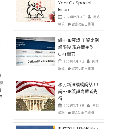
Year Ox Special
Issue
2021年2月14日
网站
在
编辑
留言功能已關閉
〈2021
Chinese
New
繼H-1B簽證 工資比例
Year
設限後 現在開始對
標
Ox
OPT開刀
Special
Issue〉
2021年1月17日
网站
中
在
编辑
留言功能已關閉
〈繼
困
H-
修
1B
移民新法讓錢說話 申
簽
設
請H-1B簽證高薪者先
證
庭
得
工
資
2021年1月15日
网站
比
在
编辑
留言功能已關閉
例
〈移
設
民
限
新
卸任在即 移民政策再