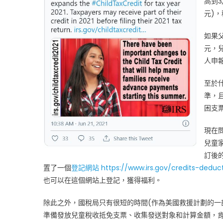
高到3
到
元)
的
問
如果
題〉
元，
中
人申
至於
準，
困支
現在
兒童
訂後
置了一個
登記網站
https://www.irs.gov/credits-deduct
也可以在這個網站上登記，獲得福利。
除此之外，國稅局只有很短的時間(作為美國救援計劃的一
準備發放兒童稅收抵免支票、收集發送對象和計算金額，