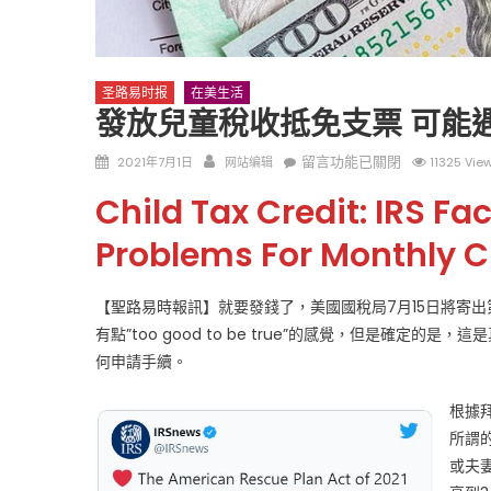
圣路易时报
在美生活
發放兒童稅收抵免支票 可能
Posted
Author
在
留言功能已關閉
2021年7月1日
网站编辑
11325 Vie
on
〈發
圣路易时报
圣路易时报
Child Tax Credit: IRS F
放
免费健康检查 无需预约
兒
Problems For Monthly 
条件者使用 欢迎参加索取
易时报广告
童
9点至中午 Grace UM C
Peter Lu Team 卢长志
稅
【聖路易時報訊】就要發錢了，美國國稅局7月15日將寄
收
有點”too good to be true”的感覺，但是確
抵
何申請手續。
免
支
根據拜
票
可
所謂
能
或夫
遇