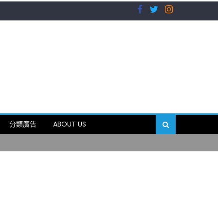
）
分類廣告
ABOUT US
89岁
）