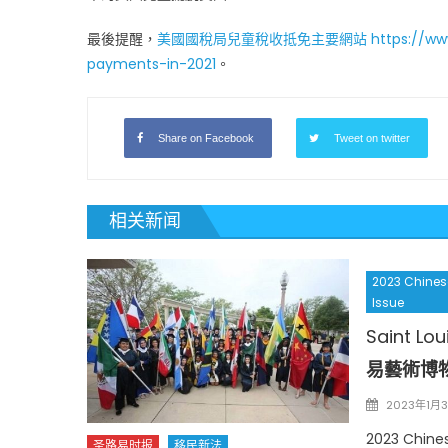
最後提醒，
美國國稅局兒童稅收抵免主要網站
https://ww
payments-in-2021
。
Share on Facebook
Tweet on twitter
相关新闻
2023 Chines
Issue
Saint Lo
易藝術博
Posted
2023年1月
on
2023 Chine
圣路易时报
移民新法