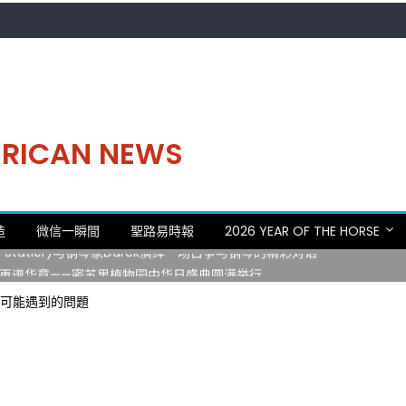
MERICAN NEWS
。中华日，等你来赴约 —— 密苏里植物园“中华日三十周年特别报道（五
造
微信一瞬間
聖路易時報
2026 YEAR OF THE HORSE
 Statler)与钢琴家Darek演绎一场古筝与钢琴的精彩对话
再谱华章——密苏里植物园中华日盛典圆满举行
日龙舟体验日 邀请各界亲身体验划行乐趣 + 水上竞速魅力
 可能遇到的問題
致力推动全球植物多样性研究与中美合作 Peter Raven 博士逝世 享年
。中华日，等你来赴约 —— 密苏里植物园“中华日三十周年特别报道（五
 Statler)与钢琴家Darek演绎一场古筝与钢琴的精彩对话