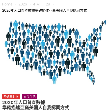
圆满举行
Home
2026
4 月
28
圣路易龙舟俱乐部5月16日龙舟体验日 邀请各界亲身体验划行乐
2020年人口普查數據準確描述亞裔美國人自我認同方式
趣 + 水上竞速魅力
三十二载跨越时空的相逢
执掌密苏里植物园近四十年 致力推动全球植物多样性研究与中美
合作 Peter Raven 博士逝世 享年89岁
一晃三十年，初夏又相逢。中华日，等你来赴约 —— 密苏里植物
园“中华日三十周年特别报道（五）
筝声与琴韵交汇：刘励(Li Statler)与钢琴家Darek演绎一场古筝
与钢琴的精彩对话
圣路易时报
在美生活
2020年人口普查數據
準確描述亞裔美國人自我認同方式