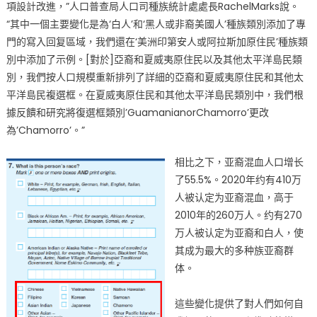
項設計改進，”人口普查局人口司種族統計處處長RachelMarks說。
“其中一個主要變化是為‘白人’和‘黑人或非裔美國人’種族類別添加了專
門的寫入回复區域，我們還在‘美洲印第安人或阿拉斯加原住民’種族類
別中添加了示例。[對於]亞裔和夏威夷原住民以及其他太平洋島民類
別，我們按人口規模重新排列了詳細的亞裔和夏威夷原住民和其他太
平洋島民複選框。在夏威夷原住民和其他太平洋島民類別中，我們根
據反饋和研究將復選框類別’GuamanianorChamorro’更改
為’Chamorro’。”
相比之下，亚裔混血人口增长
了55.5%。2020年约有410万
人被认定为亚裔混血，高于
2010年的260万人。约有270
万人被认定为亚裔和白人，使
其成为最大的多种族亚裔群
体。
這些變化提供了對人們如何自