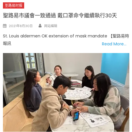
圣路易时报
聖路易市議會一致通過 戴口罩命令繼續執行30天
Author
Posted
2021年8月30日
网站编辑
on
St. Louis aldermen OK extension of mask mandate 【聖路易時
報訊
Read More…