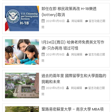
設
新
限
法
卸任在即 移民政策再改 H-1B樂透
後
讓
(lottery)取消
現
錢
在
說
在
2021年1月10日
网站编辑
留言功能已關
開
話
〈卸
閉
始
申
任
對
請
在
OPT
H-
即
1月24日(周日) 哈佛老师免费英文写作
開
1B
移
课! 只办两场 错过可惜
刀〉
簽
民
中
證
政
在
2021年1月19日
网站编辑
留言功能已關
高
策
〈1
閉
薪
再
月
者
改
24
先
H-
日
過去的兩年里 國際留學生和大學面臨的
得〉
1B
(周
挑戰和未來
中
樂
日)
透
哈
在
2021年5月3日
网站编辑
留言功能已關
(lottery)
佛
〈過
閉
取
老
去
消〉
师
的
中
免
兩
聖路易密蘇里大學 – 南京大學 MBA項
费
年