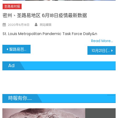
圣路易时报
密州、圣路易地区 6月18日疫情最新数据
Author
Posted
2020年6月18日
网站编辑
on
St. Louis Metropolitan Pandemic Task Force Daily&n
Read More…
文
聖路易芭蕾巨星之夜 譚元元、徐姬 應邀演出
10月21日(週四) Taco Bell贈送免費早餐 人人可得
章
Ad
導
覽
時報有你......