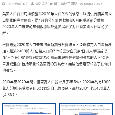
Posted
Author
在
留言功能已關閉
2021年10月19日
网站编辑
10080 Views
on
〈2020
美國人口普查局繼續發布2020年人口普查的信息，以提供有關美國人
年
口變化的豐富信息。從4月的分配計數數據到8月的重新劃分數據，
人
2020年人口普查的每個數據集都逐步揭示了對亞裔美國人社區的了
口
普
解。
查
根據最近2020年人口普查的重新劃分數據結果，亞洲特定人口顯著增
數
據
加。超過2400萬人(佔總人口的7.2%)認定自己為“亞洲人單獨或混
準
血”。”“僅亞裔”是指只認定為亞裔而未報告任何其他種族的人。“亞洲
確
單獨或混血”包括那些報告亞裔的受訪者，無論他們是否報告了任何其
描
他種族。
述
亞
2010年至2020年間，僅亞裔人口就增長了35.5%。2020年約有1,990
裔
萬人(佔所有受訪者的6%)認定自己為亞裔，高於2010年的1,470萬人
美
(4.8%)。
國
人
自