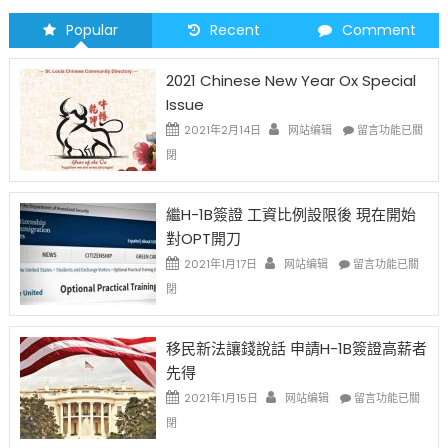
Popular
Recent
Comment
2021 Chinese New Year Ox Special
Issue
在
2021年2月14日
网站编辑
留言功能已關
〈2021
閉
Chinese
New
Year
繼H-1B簽證 工資比例設限後 現在開始
Ox
對OPT開刀
Special
Issue〉
在
2021年1月17日
网站编辑
留言功能已關
中
〈繼
閉
H-
1B
簽
移民新法讓錢說話 申請H-1B簽證高薪者
證
先得
工
資
在
2021年1月15日
网站编辑
留言功能已關
比
〈移
閉
例
民