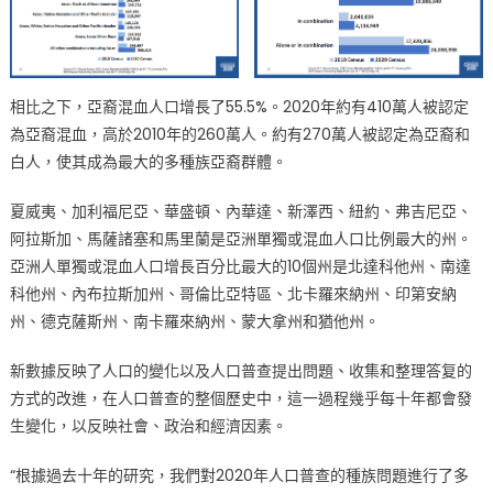
我
認
同
方
式〉
相比之下，亞裔混血人口增長了55.5%。2020年約有410萬人被認定
中
為亞裔混血，高於2010年的260萬人。約有270萬人被認定為亞裔和
白人，使其成為最大的多種族亞裔群體。
夏威夷、加利福尼亞、華盛頓、內華達、新澤西、紐約、弗吉尼亞、
阿拉斯加、馬薩諸塞和馬里蘭是亞洲單獨或混血人口比例最大的州。
亞洲人單獨或混血人口增長百分比最大的10個州是北達科他州、南達
科他州、內布拉斯加州、哥倫比亞特區、北卡羅來納州、印第安納
州、德克薩斯州、南卡羅來納州、蒙大拿州和猶他州。
新數據反映了人口的變化以及人口普查提出問題、收集和整理答复的
方式的改進，在人口普查的整個歷史中，這一過程幾乎每十年都會發
生變化，以反映社會、政治和經濟因素。
“根據過去十年的研究，我們對2020年人口普查的種族問題進行了多