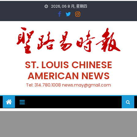
Skip
2026, 06 8 月, 星期四
to
content
ST. LOUIS CHINESE
AMERICAN NEWS
Tel: 314.780.1008 news.may@gmail.com