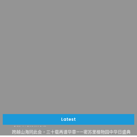
一晃三十年，初夏又相逢。中华日，等你来赴约 —— 密苏里植物
园“中华日三十周年特别报道（五）
筝声与琴韵交汇：刘励(Li Statler)与钢琴家Darek演绎一场古筝
Latest
与钢琴的精彩对话
跨越山海同此会，三十载再谱华章——密苏里植物园中华日盛典