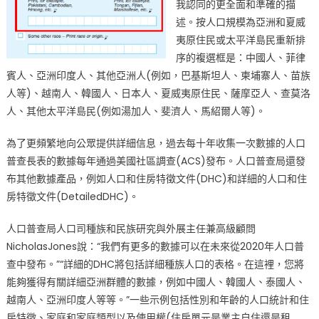
我認同的更全面和準確的描
述。按人口規模為亞洲和夏威
夷原住民或太平洋島民重新排
序的複選框是：中國人、菲律
賓人、亞洲印度人、其他亞洲人(例如，巴基斯坦人、柬埔寨人、苗族
人等)、越南人、韓國人、日本人、夏威夷原住民、薩摩亞人、查莫洛
人、其他太平洋島民(例如湯加人、斐濟人、馬紹爾人等)。
為了更頻繁地向公眾提供詳細信息，過去每十年收集一次數據的人口
普查長表的數據每年通過美國社區調查(ACS)發布。人口普查局還發
布其他數據產品，例如人口和住房特徵文件(DHC)和詳細的人口和住
房特徵文件(DetailedDHC)。
人口普查局人口司種族和民族研究與外展主任兼高級顧問
NicholasJones說：“我們有更多的數據可以在未來從2020年人口普
查中發布。”“詳細的DHC將包括詳細種族人口的表格。在這裡，您將
能夠獲得有關詳細亞洲群體的數據，例如中國人、韓國人、泰國人、
越南人、亞洲印度人等等。”一些示例包括性別和年齡的人口統計和住
房特徵、家庭和家庭類型以及使用權(住房單元是業主自住還是租