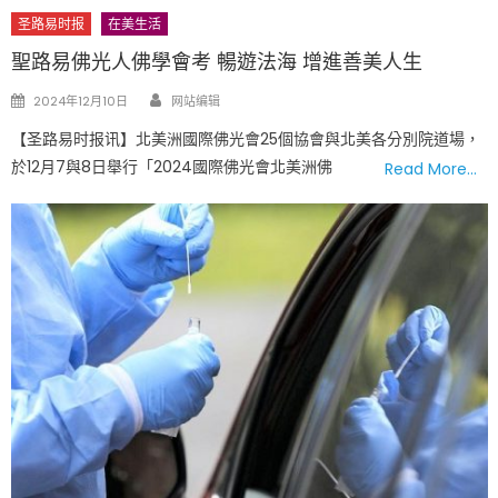
圣路易时报
在美生活
聖路易佛光人佛學會考 暢遊法海 增進善美人生
Author
Posted
2024年12月10日
网站编辑
on
【圣路易时报讯】北美洲國際佛光會25個協會與北美各分別院道場，
於12月7與8日舉行「2024國際佛光會北美洲佛
Read More…