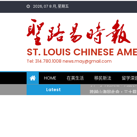
Skip
2026, 07 8 月, 星期五
to
content
ST. LOUIS CHINESE A
Tel: 314.780.1008 news.may@gmail.com
一晃三十年，初夏又相逢
HOME
在美生活
移民新法
留学深
筝声与琴韵交汇：刘励(Li
Latest
跨越山海同此会，三十载
圣路易龙舟俱乐部5月16
三十二载跨越时空的相逢
执掌密苏里植物园近四十年 
一晃三十年，初夏又相逢
筝声与琴韵交汇：刘励(Li