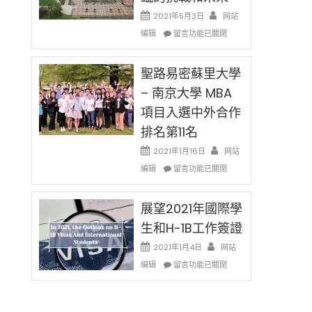
消〉
哈
2021年5月3日
网站
中
佛
在
编辑
老
留言功能已關閉
〈過
师
去
免
的
聖路易密蘇里大學
费
兩
英
– 南京大學 MBA
年
文
項目入選中外合作
里
写
國
作
排名第11名
際
课!
留
2021年1月16日
网站
只
學
在
办
编辑
留言功能已關閉
生
〈聖
两
和
路
场
大
易
展望2021年國際學
错
學
密
过
生和H-1B工作簽證
面
蘇
可
臨
里
惜〉
2021年1月4日
网站
的
大
中
在
编辑
留言功能已關閉
挑
學
〈展
戰
–
望
和
南
2021
未
京