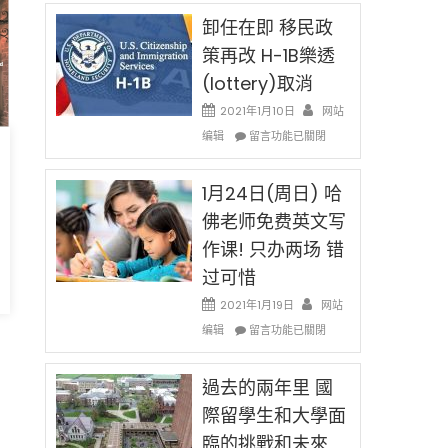
民
限
新
卸任在即 移民政
後
法
現
策再改 H-1B樂透
讓
在
(lottery)取消
錢
開
說
始
2021年1月10日
网站
話
對
在
编辑
申
留言功能已關閉
OPT
〈卸
請
開
任
H-
刀〉
在
1月24日(周日) 哈
1B
中
即
簽
佛老师免费英文写
移
證
作课! 只办两场 错
民
高
政
薪
过可惜
策
者
再
2021年1月19日
网站
先
改
在
得〉
编辑
留言功能已關閉
H-
〈1
中
1B
月
樂
24
過去的兩年里 國
7/2021
透
日
際留學生和大學面
5
(lottery)
(周
取
臨的挑戰和未來
日)