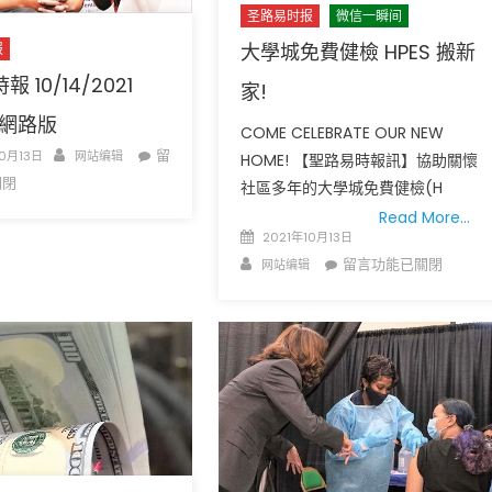
圣路易时报
微信一瞬间
大學城免費健檢 HPES 搬新
报
 10/14/2021
家!
期 網路版
COME CELEBRATE OUR NEW
Author
在
留
10月13日
网站编辑
HOME! 【聖路易時報訊】協助關懷
〈聖
關閉
广告
圣路易时报
圣路易时报广告
社區多年的大學城免費健檢(H
路
 免费赠送血压计供符合
了解您的数字! 3月21日星期六 上午9点至
Read More…
易
Posted
! 4月18日星期六 上午
Grace UM Church 免费健康检查
2021年10月13日
時
hurch
on
Author
在
留言功能已關閉
网站编辑
報
〈大
10/14/2021
學
1626
城
期
免
網
費
路
健
版〉
檢
中
HPES
搬