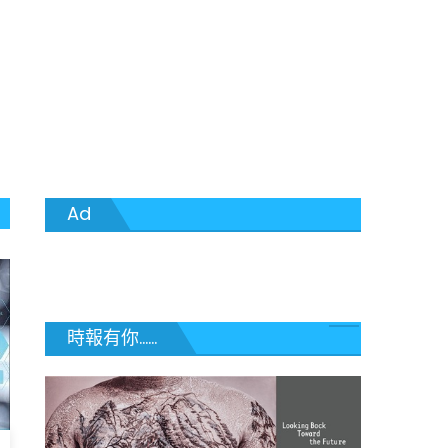
Ad
時報有你......