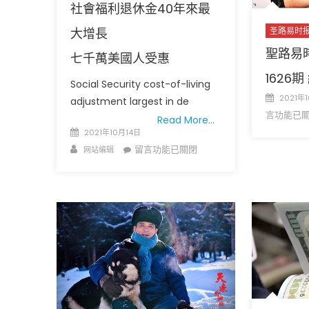
社會福利退休金40年來最
大增長
圣路易时
聖路易時報
七千萬美國人受惠
1626
Social Security cost-of-living
Posted
2021年
adjustment largest in de
on
言功能已
圣路易时报
圣路易时报
Read More…
Posted
免费健康检查 无需预约
2021年10月14日
on
条件者使用 欢迎参加索取
Author
在
易时报广告
留言功能已關閉
网站编辑
9点至中午 Grace UM C
〈社
Peter Lu Team 卢长志
會
福
利
退
休
金
40
年
來