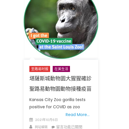
易
油
郡
站》〉
郡
中
警
察
局
長
規
定
警
察
圣路易时报
在美生活
必
堪薩斯城動物園大猩猩確診
須
聖路易動物園動物接種疫苗
接
種
Kansas City Zoo gorilla tests
疫
positive for COVID as zoo
苗〉
Read More…
中
Posted
2021年10月6日
on
Author
在
留言功能已關閉
网站编辑