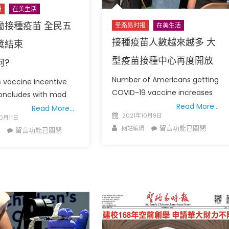
报
在美生活
新
家!〉
勵接種疫苗 全民五
圣路易时报
在美生活
中
接種疫苗人數越來越多 大
獎結束
型疫苗接種中心再度開放
何?
Number of Americans getting
s vaccine incentive
COVID-19 vaccine increases
concludes with mod
Read More…
Read More…
Posted
2021年10月9日
0月11日
on
Author
在
留言功能已關閉
网站编辑
在
留言功能已關閉
〈接
〈密
種
州
疫
鼓
苗
勵
人
接
數
種
越
疫
來
苗