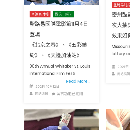
圣路易时
最
大
密州鼓
圣路易时报
微信一瞬间
增
聖路易國際電影節11月4日
次大抽
長
七
登場
效果如
千
《北京之春》、《五彩繽
萬
Missouri’
美
lottery 
紛》、《天邊加油站》
國
人
30th Annual Whitaker St. Louis
Posted
2021年1
受
on
International Film Festi
Author
网站编辑
惠〉
Read More…
中
Posted
2021年10月12日
on
Author
在
留言功能已關閉
网站编辑
〈聖
路
易
國
際