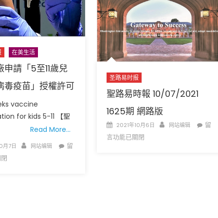
越
全
多
民
大
五
型
次
疫
大
报
在美生活
苗
抽
申請「5至11歲兒
接
獎
圣路易时报
種
結
病毒疫苗」授權許可
聖路易時報 10/07/2021
中
束
eeks vaccine
心
效
1625期 網路版
再
tion for kids 5-11 【聖
果
Posted
Author
在
留
2021年10月6日
网站编辑
度
如
Read More…
on
〈聖
言功能已關閉
開
何?〉
Author
在
留
路
10月7日
网站编辑
放〉
中
〈輝
易
關閉
中
瑞
時
藥
報
廠
10/0
申
162
請
期