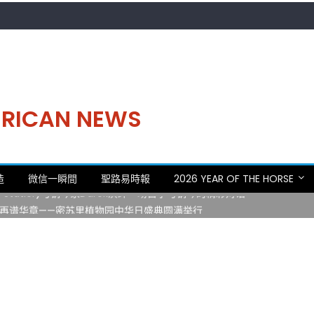
MERICAN NEWS
。中华日，等你来赴约 —— 密苏里植物园“中华日三十周年特别报道（五
造
微信一瞬間
聖路易時報
2026 YEAR OF THE HORSE
 Statler)与钢琴家Darek演绎一场古筝与钢琴的精彩对话
再谱华章——密苏里植物园中华日盛典圆满举行
日龙舟体验日 邀请各界亲身体验划行乐趣 + 水上竞速魅力
致力推动全球植物多样性研究与中美合作 Peter Raven 博士逝世 享年
。中华日，等你来赴约 —— 密苏里植物园“中华日三十周年特别报道（五
 Statler)与钢琴家Darek演绎一场古筝与钢琴的精彩对话