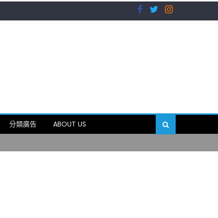
）
分類廣告
ABOUT US
89岁
）