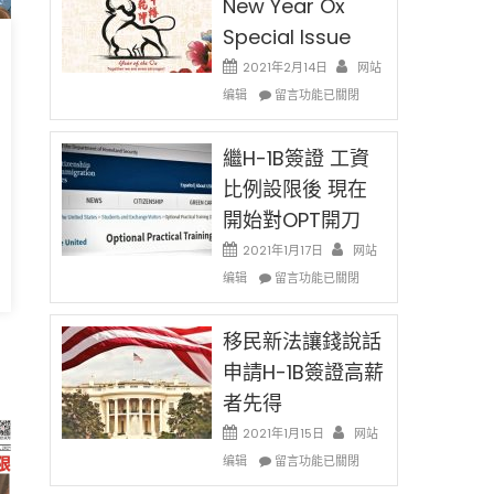
New Year Ox
Special Issue
2021年2月14日
网站
在
编辑
留言功能已關閉
〈2021
Chinese
New
繼H-1B簽證 工資
Year
比例設限後 現在
Ox
開始對OPT開刀
Special
Issue〉
2021年1月17日
网站
中
在
编辑
留言功能已關閉
〈繼
H-
1B
移民新法讓錢說話
簽
申請H-1B簽證高薪
證
者先得
工
資
2021年1月15日
网站
比
在
编辑
例
留言功能已關閉
〈移
設