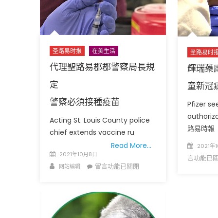
電
影
節
11
月
圣路易时报
在美生活
圣路易时
4
代理聖路易郡郡警察局長規
輝瑞藥廠
日
定
登
童新冠
場
警察必須接種疫苗
Pfizer s
《北
authoriza
京
Acting St. Louis County police
路易時報
之
chief extends vaccine ru
春》、
Posted
Read More…
2021年
《五
Posted
2021年10月8日
on
言功能已
彩
on
Author
在
留言功能已關閉
网站编辑
繽
〈代
紛》、
理
《天
聖
邊
路
加