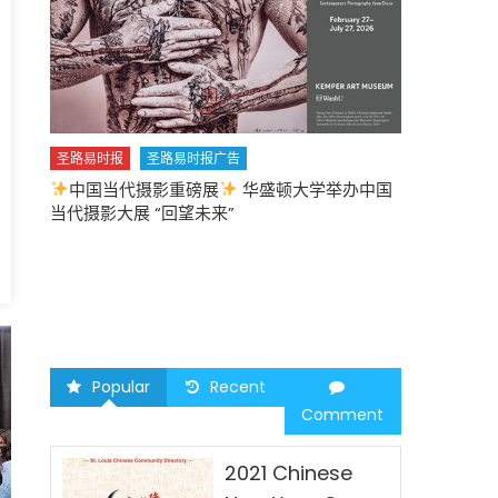
圣路易时报
圣路易时报广告
中国当代摄影重磅展
华盛顿大学举办中国
圣路易时报
当代摄影大展 “回望未来”
中午
2026 马年
Popular
Recent
Comment
2021 Chinese