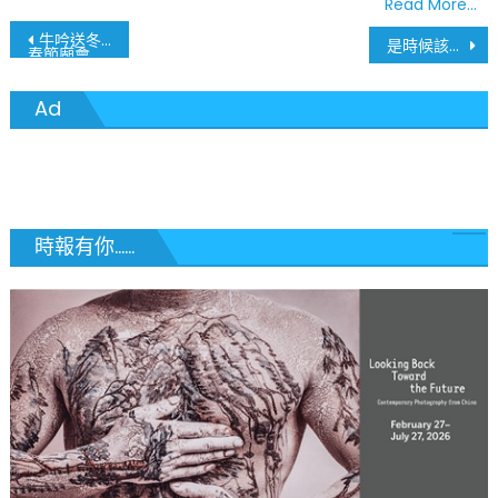
Read More…
文
牛吟送冬去 虎嘯迎春來
是時候該停止有色人種之間的暴力了
春節廟會表演介紹(一)
章
Ad
導
覽
時報有你......