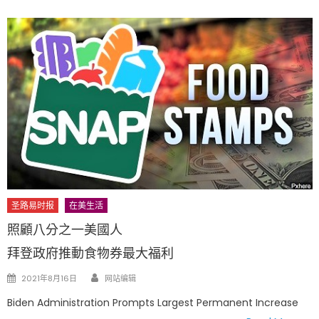
圣路易时报
在美生活
照顧八分之一美國人
拜登政府推動食物券最大福利
Author
Posted
2021年8月16日
网站编辑
on
Biden Administration Prompts Largest Permanent Increase