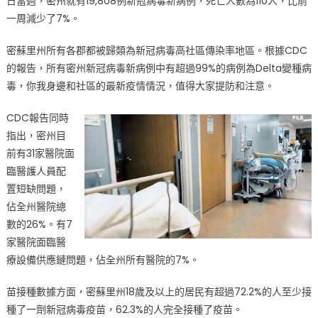
日當週，密州就有19,808例新冠病毒新病例，死亡人數為110人，比前
社
一周減少了7%。
區
傳
密蘇里州所有各郡都被歸類為新冠病毒高社區傳染率地區。根據CDC
染
的報告，所有密州新冠病毒新病例中有超過99%的病例為Delta變種病
率〉
毒，你我身邊和社區的最新疫情情況，值得大家提防和注意。
中
CDC報告同時
指出，密州目
前有31家醫院面
臨醫護人員配
置短缺問題，
佔全州醫院總
數的26%。有7
家醫院面臨醫
療設備供應鏈問題，佔全州所有醫院的7%。
苗接種數據方面，密蘇里州18歲及以上的居民有超過72.2%的人至少接
種了一劑新冠病毒疫苗，62.3%的人完全接種了疫苗。