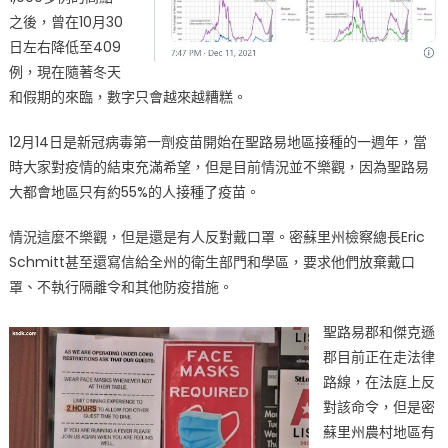
之後，曾在10月30
日左右降低至409
例，現在隨著冬天
和假期的來臨，數字只會越來越糟糕。
12月14日是新冠病毒第一劑疫苗開始在聖路易地區接種的一週年，當
時大家對疫情的結束充滿希望，但是目前情況並不樂觀，因為聖路易
大都會地區只有約55%的人接種了疫苗。
情況這麼不樂觀，但是還是有人反對戴口罩。密蘇里州檢察總長Eric
Schmitt甚至還寫信給全州的衛生部門和學區，要求他們放棄戴口
罩、不執行隔離令和其他防疫措施。
聖路易郡和傑克遜
郡目前正在走法律
路線，在法庭上反
對該命令，但是密
蘇里州農村地區有