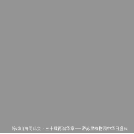
一晃三十年，初夏又相逢。中华日，等你来赴约 —— 密苏里植物
园“中华日三十周年特别报道（五）
筝声与琴韵交汇：刘励(Li Statler)与钢琴家Darek演绎一场古筝
与钢琴的精彩对话
跨越山海同此会，三十载再谱华章——密苏里植物园中华日盛典