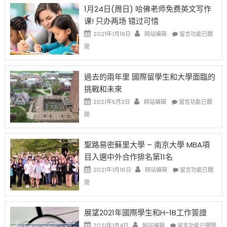
OPT
H-
即
1月24日(周日) 哈佛老师免费英文写作
開
1B
移
课! 只办两场 错过可惜
刀〉
簽
民
中
證
政
在
2021年1月19日
网站编辑
留言功能已關
高
策
〈1
閉
薪
再
月
者
改
24
先
H-
日
過去的兩年里 國際留學生和大學面臨的
得〉
1B
(周
挑戰和未來
中
樂
日)
透
哈
在
2021年5月3日
网站编辑
留言功能已關
(lottery)
佛
〈過
閉
取
老
去
消〉
师
的
中
免
兩
聖路易密蘇里大學 – 南京大學 MBA項
费
年
目入選中外合作排名第11名
英
里
文
國
在
2021年1月16日
网站编辑
留言功能已關
写
際
〈聖
閉
作
留
路
课!
學
易
只
生
密
展望2021年國際學生和H-1B工作簽證
办
和
蘇
在
两
大
里
2021年1月4日
网站编辑
留言功能已關閉