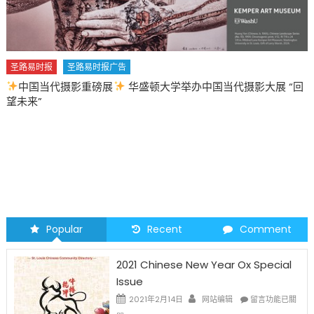
展 “回
圣路易时报
圣路易时报广告
2026 马年 • 马到健康
Popular
Recent
Comment
2021 Chinese New Year Ox Special
Issue
在
2021年2月14日
网站编辑
留言功能已關
〈2021