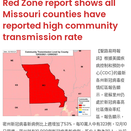
Red Zone report shows all
新
冠
Missouri counties have
病
reported high community
毒
紅
transmission rate
區
報
告
【聖路易時報
顯
訊】根據美國疾
示
病控制和預防中
密
心(CDC)的最新
蘇
各州新冠病毒疫
里
情紅區報告顯
州
示，密蘇里州仍
所
處於新冠病毒高
有
社區傳染率紅
郡
均
區。報告顯示，
為
密州新冠病毒新病例比上週增加了53%，每10萬人中有323例。12月10
高