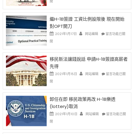
閉
Chinese
New
Year
繼H-1B簽證 工資比例設限後 現在開始
Ox
對OPT開刀
Special
Issue〉
在
2021年1月17日
网站编辑
留言功能已關
中
〈繼
閉
H-
1B
簽
移民新法讓錢說話 申請H-1B簽證高薪者
證
先得
工
資
在
2021年1月15日
网站编辑
留言功能已關
比
〈移
閉
例
民
設
新
限
法
卸任在即 移民政策再改 H-1B樂透
後
讓
(lottery)取消
現
錢
在
說
在
2021年1月10日
网站编辑
留言功能已關
開
話
〈卸
閉
始
申
任
對
請
在