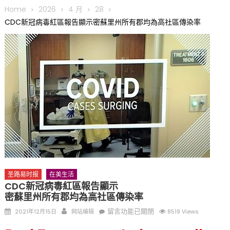
圆满举行
Home
2026
4 月
28
圣路易龙舟俱乐部5月16日龙舟体验日 邀请各界亲身体验划行乐
CDC新冠病毒紅區報告顯示密蘇里州所有郡均為高社區傳染率
趣 + 水上竞速魅力
三十二载跨越时空的相逢
执掌密苏里植物园近四十年 致力推动全球植物多样性研究与中美
合作 Peter Raven 博士逝世 享年89岁
一晃三十年，初夏又相逢。中华日，等你来赴约 —— 密苏里植物
园“中华日三十周年特别报道（五）
筝声与琴韵交汇：刘励(Li Statler)与钢琴家Darek演绎一场古筝
与钢琴的精彩对话
圣路易时报
在美生活
CDC新冠病毒紅區報告顯示
密蘇里州所有郡均為高社區傳染率
Posted
Author
在
留言功能已關閉
2021年12月15日
网站编辑
8519 Views
on
〈CDC