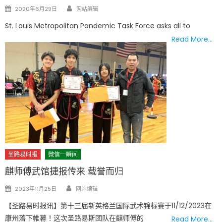
Author
Posted
2020年6月29日
网站编辑
on
St. Louis Metropolitan Pandemic Task Force asks all to
Read More…
圣路易时报
微信一瞬间
麒师傅武馆捷报传来 载誉而归
Author
Posted
2023年11月25日
网站编辑
on
【圣路易时报讯】第十三届新英格兰国际武术锦标赛于11/12/2023在
康州落下帷幕！这次圣路易斯团队在麒师傅的
Read More…