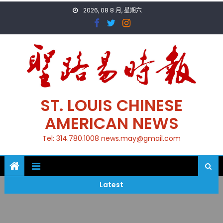
Skip
2026, 08 8 月, 星期六
to
content
ST. LOUIS CHINESE
AMERICAN NEWS
Tel: 314.780.1008 news.may@gmail.com
Latest