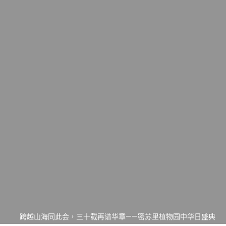
一晃三十年，初夏又相逢。中华日，等你来赴约 —— 密苏里植物
园“中华日三十周年特别报道（五）
筝声与琴韵交汇：刘励(Li Statler)与钢琴家Darek演绎一场古筝
与钢琴的精彩对话
跨越山海同此会，三十载再谱华章——密苏里植物园中华日盛典