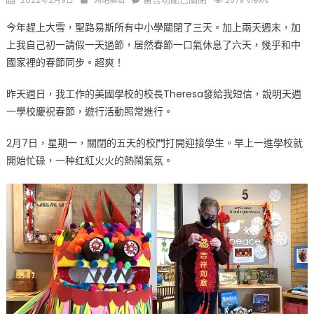
on
〈疫
今年趕上大雪，聖路易斯所有中小學關閉了三天。加上兩天週末，加
情
上我自己初一請假一天過節，居然春節一口氣休息了六天，幾乎和中
深
國家裡的春節同步。超爽！
受
其
昨天週日，我工作的美國學校的校長Theresa發給我短信，說明天週
害
一學校慶祝春節，遊行活動照常進行。
孩
子
2月7日，星期一，關閉的五天的校門打開迎接學生。早上一進學校就
依
然
開始忙碌，一种红紅火火的熱鬧氣氛。
樂
觀
龍
騰
虎
躍
歡
天
喜