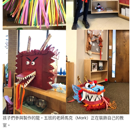
地
迎
中
国
新
年〉
中
孩子們參與製作的龍。五班的老師馬克（Mark）正在裝飾自己的教
室。