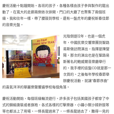
慶祝活動十點鐘開始。各班的孩子，各種各樣由孩子參與製作的龍出
動了，在寬大的走廊兩側依次排開，門口的大廳了也聚集了兩個班
級。我和往年一樣，帶了腰鼓到學校，還有一盤虎年的慶祝新春佳節
的音樂光盤。
光陰倒退12年，也是一個虎
年，中國民樂交響樂團到聖路
易斯做訪問演出，指揮是陳燮
陽。那次的演出也是在聖路易
斯著名的鮑威爾音樂廳舉行
的。我手裡的這盤CD就是那一
次買的。之後每年學校春節舉
辦慶祝活動，就讓“春節序曲”
的喜氣洋洋的華麗樂聲響遍學校每個角落。
慶祝活動開始，每個班級輪流遊行。許多孩子包括美國孩子都穿了中
式的錦緞唐裝或者旗袍，各式各樣的打擊樂器，小鑼小镲沙錘鈴鼓等
等也都派上了用場。一條長龍過來了，一條長龍過去了，難得一見的