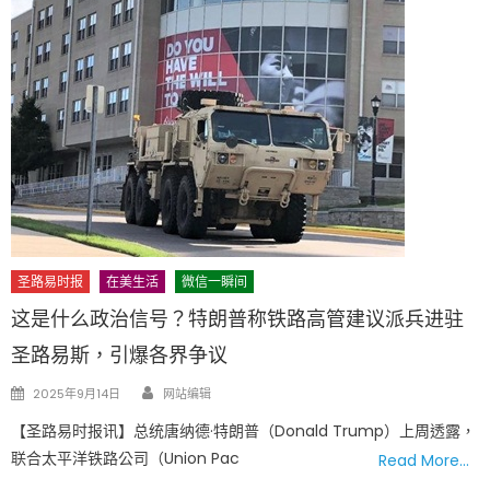
圣路易时报
在美生活
微信一瞬间
这是什么政治信号？特朗普称铁路高管建议派兵进驻
圣路易斯，引爆各界争议
Author
Posted
2025年9月14日
网站编辑
on
【圣路易时报讯】总统唐纳德·特朗普（Donald Trump）上周透露，
联合太平洋铁路公司（Union Pac
Read More…