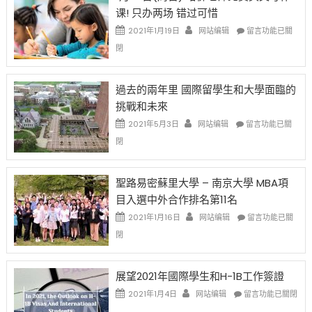
课! 只办两场 错过可惜
刀〉
簽
民
中
證
政
在
2021年1月19日
网站编辑
留言功能已關
高
策
〈1
閉
薪
再
月
者
改
24
先
H-
日
過去的兩年里 國際留學生和大學面臨的
得〉
1B
(周
挑戰和未來
中
樂
日)
透
哈
在
2021年5月3日
网站编辑
留言功能已關
(lottery)
佛
〈過
閉
取
老
去
消〉
师
的
中
免
兩
聖路易密蘇里大學 – 南京大學 MBA項
费
年
目入選中外合作排名第11名
英
里
文
國
在
2021年1月16日
网站编辑
留言功能已關
写
際
〈聖
閉
作
留
路
课!
學
易
只
生
密
展望2021年國際學生和H-1B工作簽證
办
和
蘇
在
两
大
里
2021年1月4日
网站编辑
留言功能已關閉
〈展
场
學
大