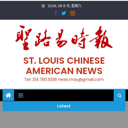
Skip
2026, 08 8 月, 星期六
to
content
ST. LOUIS CHINESE
AMERICAN NEWS
Tel: 314.780.1008 news.may@gmail.com
Latest