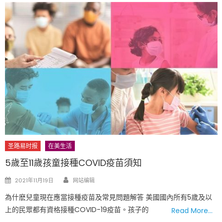
圣路易时报
在美生活
5歲至11歲孩童接種COVID疫苗須知
Author
Posted
2021年11月19日
网站编辑
on
為什麽兒童現在應當接種疫苗及常見問題解答 美國國內所有5歲及以
上的民眾都有資格接種COVID-19疫苗。孩子的
Read More…