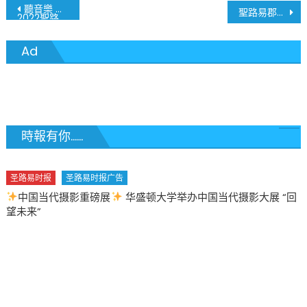
文
聽音樂 迎新年
聖路易郡7個圖書館免費發送新冠病毒檢測劑盒
2022聖路易交響樂團新春音樂會
章
Ad
導
覽
時報有你......
回