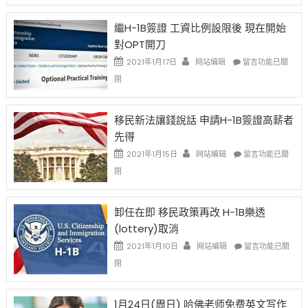
New
Year
繼H-1B簽證 工資比例設限後 現在開始
Ox
對OPT開刀
Special
Issue〉
在
2021年1月17日
网站编辑
留言功能已關
中
〈繼
閉
H-
1B
簽
移民新法讓錢說話 申請H-1B簽證高薪者
證
先得
工
資
在
2021年1月15日
网站编辑
留言功能已關
比
〈移
閉
例
民
設
新
限
法
卸任在即 移民政策再改 H-1B樂透
後
讓
(lottery)取消
現
錢
在
說
在
2021年1月10日
网站编辑
留言功能已關
開
話
〈卸
閉
始
申
任
對
請
在
OPT
H-
即
1月24日(周日) 哈佛老师免费英文写作
開
1B
移