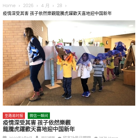
圆满举行
Home
2026
4 月
28
圣路易龙舟俱乐部5月16日龙舟体验日 邀请各界亲身体验划行乐
疫情深受其害 孩子依然樂觀龍騰虎躍歡天喜地迎中国新年
趣 + 水上竞速魅力
三十二载跨越时空的相逢
执掌密苏里植物园近四十年 致力推动全球植物多样性研究与中美
合作 Peter Raven 博士逝世 享年89岁
一晃三十年，初夏又相逢。中华日，等你来赴约 —— 密苏里植物
园“中华日三十周年特别报道（五）
筝声与琴韵交汇：刘励(Li Statler)与钢琴家Darek演绎一场古筝
与钢琴的精彩对话
圣路易时报
微信一瞬间
疫情深受其害 孩子依然樂觀
龍騰虎躍歡天喜地迎中国新年
Posted
Author
在
留言功能已關閉
2022年2月9日
网站编辑
2879 Views