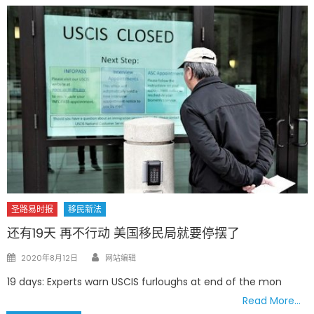
圣路易时报
移民新法
还有19天 再不行动 美国移民局就要停摆了
Author
Posted
2020年8月12日
网站编辑
on
19 days: Experts warn USCIS furloughs at end of the mon
Read More…