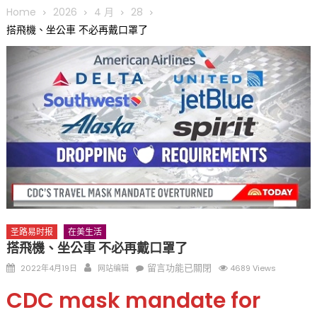
圆满举行
Home
2026
4 月
28
圣路易龙舟俱乐部5月16日龙舟体验日 邀请各界亲身体验划行乐
搭飛機、坐公車 不必再戴口罩了
趣 + 水上竞速魅力
三十二载跨越时空的相逢
执掌密苏里植物园近四十年 致力推动全球植物多样性研究与中美
合作 Peter Raven 博士逝世 享年89岁
一晃三十年，初夏又相逢。中华日，等你来赴约 —— 密苏里植物
园“中华日三十周年特别报道（五）
筝声与琴韵交汇：刘励(Li Statler)与钢琴家Darek演绎一场古筝
与钢琴的精彩对话
圣路易时报
在美生活
搭飛機、坐公車 不必再戴口罩了
Posted
Author
在
留言功能已關閉
2022年4月19日
网站编辑
4689 Views
on
〈搭
CDC mask mandate for
飛
機、