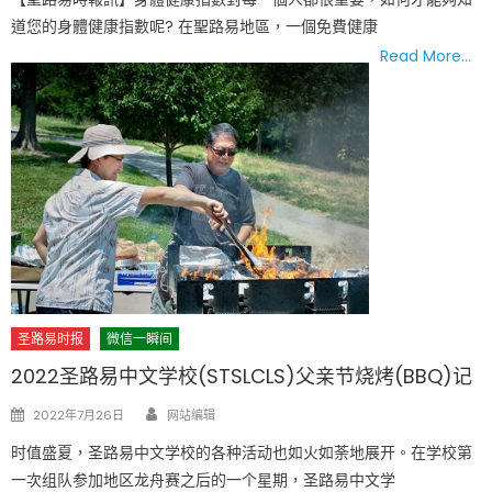
道您的身體健康指數呢? 在聖路易地區，一個免費健康
Read More…
圣路易时报
微信一瞬间
2022圣路易中文学校(STSLCLS)父亲节烧烤(BBQ)记
Author
Posted
2022年7月26日
网站编辑
on
时值盛夏，圣路易中文学校的各种活动也如火如荼地展开。在学校第
一次组队参加地区龙舟赛之后的一个星期，圣路易中文学