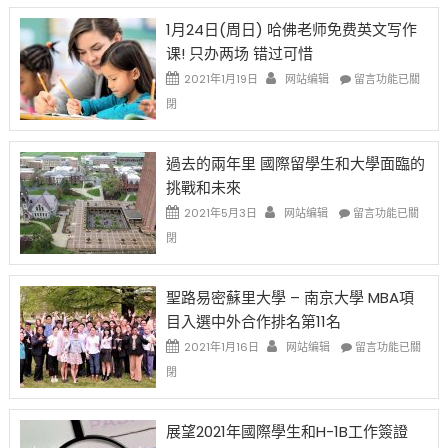
OPT
H-
即
1月24日(周日) 哈佛老师免费英文写作
開
1B
移
课! 只办两场 错过可惜
刀〉
簽
民
中
證
政
在
2021年1月19日
网站编辑
留言功能已關
高
策
〈1
閉
薪
再
月
者
改
24
先
H-
日
過去的兩年里 國際留學生和大學面臨的
得〉
1B
(周
挑戰和未來
中
樂
日)
透
哈
在
2021年5月3日
网站编辑
留言功能已關
(lottery)
佛
〈過
閉
取
老
去
消〉
师
的
中
免
兩
聖路易密蘇里大學 – 南京大學 MBA項
费
年
目入選中外合作排名第11名
英
里
文
國
在
2021年1月16日
网站编辑
留言功能已關
写
際
〈聖
閉
作
留
路
课!
學
易
只
生
密
展望2021年國際學生和H-1B工作簽證
办
和
蘇