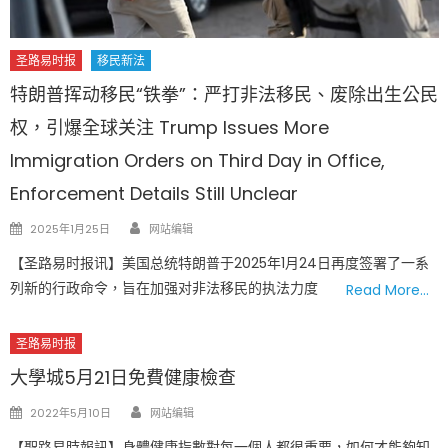
圣路易时报
移民新法
特朗普挥动移民“铁拳”：严打非法移民、废除出生公民
权，引爆全球关注 Trump Issues More
Immigration Orders on Third Day in Office,
Enforcement Details Still Unclear
Author
Posted
2025年1月25日
网站编辑
on
【圣路易时报讯】美国总统特朗普于2025年1月24日再度签署了一系
列新的行政命令，旨在加强对非法移民的执法力度
Read More…
圣路易时报
大學城5月21日免費健康檢查
Author
Posted
2022年5月10日
网站编辑
on
【聖路易時報訊】身體健康指數對每一個人都很重要，如何才能夠知