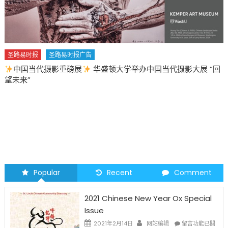
圣路易时报
圣路易时报广告
中国当代摄影重磅展
华盛顿大学举办中国当代摄影大展 “回
望未来”
Popular
Recent
Comment
2021 Chinese New Year Ox Special
Issue
在
2021年2月14日
网站编辑
留言功能已關