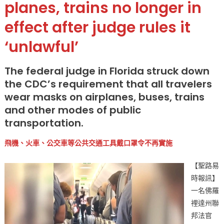
planes, trains no longer in
坐
effect after judge rules it
公
車
‘unlawful’
不
必
再
The federal judge in Florida struck down
戴
the CDC’s requirement that all travelers
口
wear masks on airplanes, buses, trains
罩
and other modes of public
了〉
transportation.
中
飛機、火車、公交車等公共交通工具戴口罩令不再實施
【聖路易
時報訊】
一名佛羅
裡達州聯
邦法官