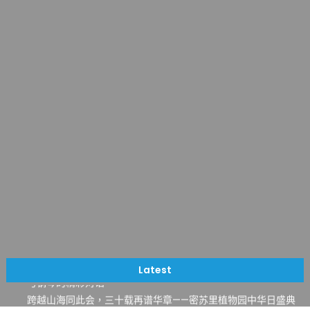
一晃三十年，初夏又相逢。中华日，等你来赴约 —— 密苏里植物
园“中华日三十周年特别报道（五）
筝声与琴韵交汇：刘励(Li Statler)与钢琴家Darek演绎一场古筝
Latest
与钢琴的精彩对话
跨越山海同此会，三十载再谱华章——密苏里植物园中华日盛典