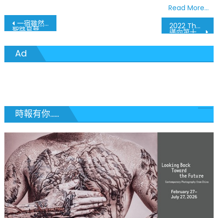
Read More…
文
一宿雖然哭泣
2022 The 6th Annual Symposium
聖路易華人浸信會復活節音樂會
邁向第十年 聖路易人回娘家 – 繼往開來
章
Ad
導
覽
時報有你......