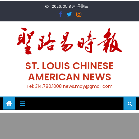
Skip
2026, 05 8 月, 星期三
to
content
ST. LOUIS CHINESE
AMERICAN NEWS
Tel: 314.780.1008 news.may@gmail.com