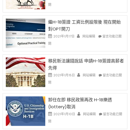
〈2021
閉
Chinese
New
Year
繼H-1B簽證 工資比例設限後 現在開始
Ox
對OPT開刀
Special
Issue〉
在
2021年1月17日
网站编辑
留言功能已關
中
〈繼
閉
H-
1B
簽
移民新法讓錢說話 申請H-1B簽證高薪者
證
先得
工
資
在
2021年1月15日
网站编辑
留言功能已關
比
〈移
閉
例
民
設
新
限
法
卸任在即 移民政策再改 H-1B樂透
後
讓
(lottery)取消
現
錢
在
說
在
2021年1月10日
网站编辑
留言功能已關
開
話
〈卸
閉
始
申
任
對
請
在