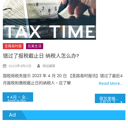
圣路易时报
在美生活
错过了报税截止日 纳税人怎么办?
Author
Posted
2023年4月21日
网站编辑
on
国税局税务提示 2023 年 4 月 20 日 【圣路易时报讯】错过了最近4
月报税和缴税截止日的纳税人，应了解
Read More…
文
4月 – 全国少数族裔健康月
密苏里植物园等你来!
April is National Minority Health Month
4月22, 23日 圣路易斯第29届“中华日”活动
章
Ad
導