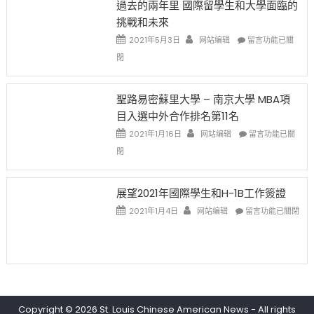
過去的兩年里 國際留學生和大學面臨的
得〉
1B
(周
挑戰和未來
中
樂
日)
透
哈
在
2021年5月3日
网站编辑
留言功能已關
(lottery)
佛
〈過
閉
取
老
去
消〉
师
的
中
免
兩
聖路易密蘇里大學 – 南京大學 MBA項
费
年
目入選中外合作排名第11名
英
里
文
國
在
2021年1月16日
网站编辑
留言功能已關
写
際
〈聖
閉
作
留
路
课!
學
易
只
生
密
展望2021年國際學生和H-1B工作簽證
办
和
蘇
在
两
大
里
2021年1月4日
网站编辑
留言功能已關閉
〈展
场
學
大
望
错
面
學
2021
过
臨
–
年
可
的
南
國
惜〉
挑
京
際
中
戰
大
學
和
學
Copyright © 2026
St. Louis Chinese American News
- All rights
生