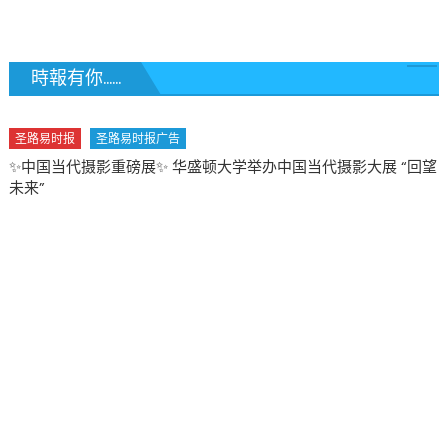
覽
時報有你......
圣路易时报
圣路易时报广告
✨中国当代摄影重磅展✨ 华盛顿大学举办中国当代摄影大展 “回望
未来”