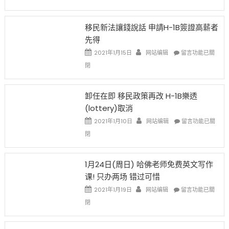
H-
1B
簽
移民新法讓錢說話 申請H-1B簽證高薪者
證
先得
工
資
在
2021年1月15日
网站编辑
留言功能已關
比
〈移
閉
例
民
設
新
限
法
卸任在即 移民政策再改 H-1B樂透
後
讓
(lottery)取消
現
錢
在
說
在
2021年1月10日
网站编辑
留言功能已關
開
話
〈卸
閉
始
申
任
對
請
在
OPT
H-
即
1月24日(周日) 哈佛老师免费英文写作
開
1B
移
课! 只办两场 错过可惜
刀〉
簽
民
中
證
政
在
2021年1月19日
网站编辑
留言功能已關
高
策
〈1
閉
薪
再
月
者
改
24
先
H-
日