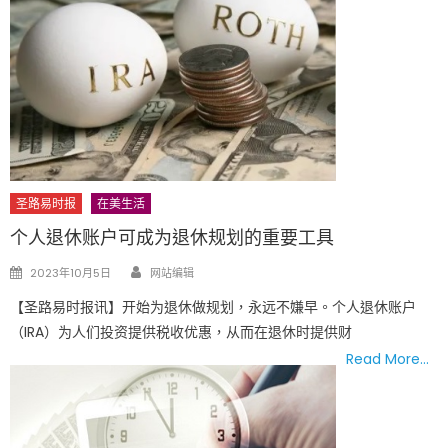
圣路易时报
在美生活
个人退休账户可成为退休规划的重要工具
Author
Posted
2023年10月5日
网站编辑
on
【圣路易时报讯】开始为退休做规划，永远不嫌早。个人退休账户
（IRA）为人们投资提供税收优惠，从而在退休时提供财
Read More…