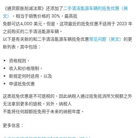
中
《通货膨胀削减法案》还添加了
二手清洁能源车辆的抵免优惠（英
文）
，相当于销售价格的 30%，最高抵
免额可达4,000 美元。但是，这项最近的抵免优惠不适用于 2023 年
之前购买的二手清洁能源车辆。
以下是有关新的和二手清洁能源车辆抵免优惠
常见问题（英文）
的更
新列表，其中包括：
资格规则，
收入和价格限制，
新规定何时适用，以及
申请抵免优惠
这类抵免优惠是不可退税的，因此纳税人通过抵免抵消所欠税额之外
无法拿到更多的退税。另外，纳税人
不能将任何超额抵免用于未来的纳税年度。
更多信息：