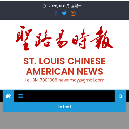
Skip
2026, 10 8 月, 星期一
to
content
ST. LOUIS CHINESE
AMERICAN NEWS
Tel: 314.780.1008 news.may@gmail.com
Latest