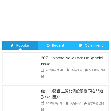
Popular
Recent
Comment
2021 Chinese New Year Ox Special
Issue
在
2021年2月14日
网站编辑
留言功能已關
〈2021
閉
Chinese
New
Year
繼H-1B簽證 工資比例設限後 現在開始
Ox
對OPT開刀
Special
Issue〉
在
2021年1月17日
网站编辑
留言功能已關
中
〈繼
閉