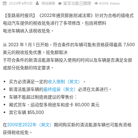
Posted
Author
在
留言功能已關閉
2023年4月11日
网站编辑
6005 Views
on
〈清
【圣路易时报讯】《2022年通货膨胀削减法案》针对为合格的插电式
洁
电动汽车提供的税收抵免进行了多项修改，包括将燃料
能
电池车辆纳入该税收抵免。
源
车
从 2023 年 1 月 1 日开始，符合条件的车辆可能有资格获得最高 7,500
辆
美元的税收抵免优惠。抵免额取决
税
收
于符合条件的新清洁能源车辆投入使用的时间以及车辆是否满足全部
抵
或部分抵免额的特定要求。
免
申
买方必须满足一定的
收入限制（英文）
。
请
新清洁能源车辆的
最终组装（英文）
必须在北美进行。
须
车辆不能超过制造商建议的零售价：
知
厢式货车、运动型多用途车和皮卡 80,000 美元
Credits
其它车辆 $55,000
for
New
在
2009至2022年（英文）
期间购买新的清洁能源车辆也可能有资格
Clean
获得税收抵免。
Vehicles 〉