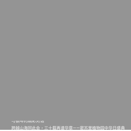
一晃三十年，初夏又相逢。中华日，等你来赴约 —— 密苏里植物
园“中华日三十周年特别报道（五）
筝声与琴韵交汇：刘励(Li Statler)与钢琴家Darek演绎一场古筝
与钢琴的精彩对话
跨越山海同此会，三十载再谱华章——密苏里植物园中华日盛典