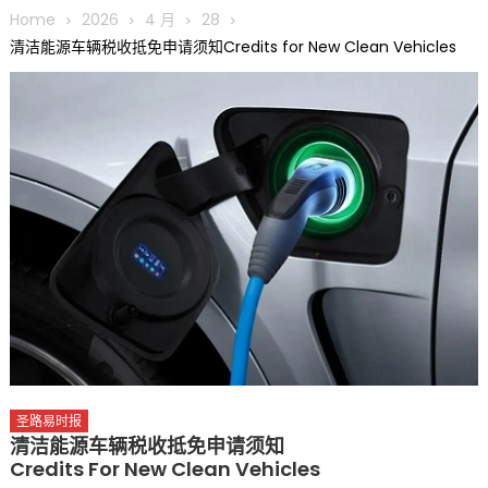
圆满举行
Home
2026
4 月
28
圣路易龙舟俱乐部5月16日龙舟体验日 邀请各界亲身体验划行乐
清洁能源车辆税收抵免申请须知Credits for New Clean Vehicles
趣 + 水上竞速魅力
三十二载跨越时空的相逢
执掌密苏里植物园近四十年 致力推动全球植物多样性研究与中美
合作 Peter Raven 博士逝世 享年89岁
一晃三十年，初夏又相逢。中华日，等你来赴约 —— 密苏里植物
园“中华日三十周年特别报道（五）
筝声与琴韵交汇：刘励(Li Statler)与钢琴家Darek演绎一场古筝
与钢琴的精彩对话
圣路易时报
清洁能源车辆税收抵免申请须知
Credits For New Clean Vehicles