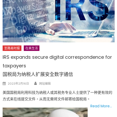
圣路易时报
在美生活
IRS expands secure digital correspondence for
taxpayers
国税局为纳税人扩展安全数字通信
Author
Posted
2023年2月16日
网站编辑
on
美国国税局利用科技为纳税人或其税务专业人士提供了一种更有效的
方式来在线提交文件，从而无需将文件邮寄给国税局。
Read More…