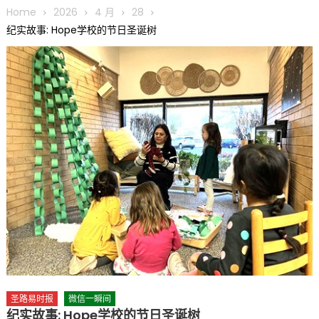
圆满举行
Home
2026
4 月
28
圣路易龙舟俱乐部5月16日龙舟体验日 邀请各界亲身体验划行乐
纪实故事: Hope学校的节日圣诞树
趣 + 水上竞速魅力
三十二载跨越时空的相逢
执掌密苏里植物园近四十年 致力推动全球植物多样性研究与中美
合作 Peter Raven 博士逝世 享年89岁
一晃三十年，初夏又相逢。中华日，等你来赴约 —— 密苏里植物
园“中华日三十周年特别报道（五）
筝声与琴韵交汇：刘励(Li Statler)与钢琴家Darek演绎一场古筝
与钢琴的精彩对话
圣路易时报
微信一瞬间
纪实故事: Hope学校的节日圣诞树