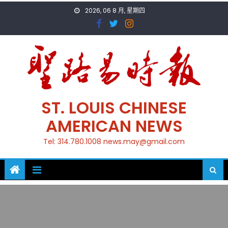
Skip
2026, 06 8 月, 星期四
to
content
ST. LOUIS CHINESE
AMERICAN NEWS
Tel: 314.780.1008 news.may@gmail.com