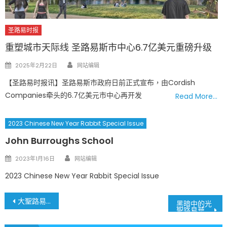
圣路易时报
重塑城市天际线 圣路易斯市中心6.7亿美元重磅升级
Author
Posted
2025年2月22日
网站编辑
on
【圣路易时报讯】圣路易斯市政府日前正式宣布，由Cordish
Companies牵头的6.7亿美元市中心再开发
Read More…
2023 Chinese New Year Rabbit Special Issue
John Burroughs School
Author
Posted
2023年1月16日
网站编辑
on
2023 Chinese New Year Rabbit Special Issue
文
大聖路易地區 中華民國2024年新年元旦升旗典禮
黑暗中的光
聖路易華人浸信會慶祝聖誕聚會
章