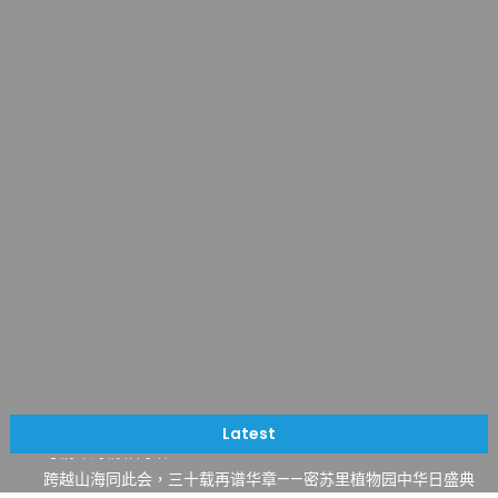
一晃三十年，初夏又相逢。中华日，等你来赴约 —— 密苏里植物
园“中华日三十周年特别报道（五）
筝声与琴韵交汇：刘励(Li Statler)与钢琴家Darek演绎一场古筝
Latest
与钢琴的精彩对话
跨越山海同此会，三十载再谱华章——密苏里植物园中华日盛典