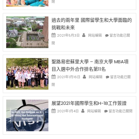
閉
薪
再
月
者
改
24
先
H-
日
過去的兩年里 國際留學生和大學面臨的
得〉
1B
(周
挑戰和未來
中
樂
日)
透
哈
在
2021年5月3日
网站编辑
留言功能已關
(lottery)
佛
〈過
閉
取
老
去
消〉
师
的
中
免
兩
聖路易密蘇里大學 – 南京大學 MBA項
费
年
目入選中外合作排名第11名
英
里
文
國
在
2021年1月16日
网站编辑
留言功能已關
写
際
〈聖
閉
作
留
路
课!
學
易
只
生
密
展望2021年國際學生和H-1B工作簽證
办
和
蘇
在
两
大
里
2021年1月4日
网站编辑
留言功能已關閉
〈展
场
學
大
望
错
面
學
2021
过
臨
–
年
可
的
南