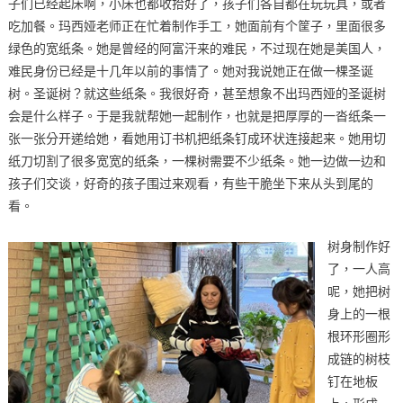
子们已经起床啊，小床也都收拾好了，孩子们各自都在玩玩具，或者
吃加餐。玛西娅老师正在忙着制作手工，她面前有个筐子，里面很多
绿色的宽纸条。她是曾经的阿富汗来的难民，不过现在她是美国人，
难民身份已经是十几年以前的事情了。她对我说她正在做一棵圣诞
树。圣诞树？就这些纸条。我很好奇，甚至想象不出玛西娅的圣诞树
会是什么样子。于是我就帮她一起制作，也就是把厚厚的一沓纸条一
张一张分开递给她，看她用订书机把纸条钉成环状连接起来。她用切
纸刀切割了很多宽宽的纸条，一棵树需要不少纸条。她一边做一边和
孩子们交谈，好奇的孩子围过来观看，有些干脆坐下来从头到尾的
看。
树身制作好
了，一人高
呢，她把树
身上的一根
根环形圈形
成链的树枝
钉在地板