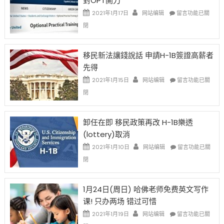
對OPT開刀
Special
Issue〉
在
2021年1月17日
网站编辑
留言功能已關
中
〈繼
閉
H-
1B
簽
移民新法讓錢說話 申請H-1B簽證高薪者
證
先得
工
資
在
2021年1月15日
网站编辑
留言功能已關
比
〈移
閉
例
民
設
新
限
法
卸任在即 移民政策再改 H-1B樂透
後
讓
(lottery)取消
現
錢
在
說
在
2021年1月10日
网站编辑
留言功能已關
開
話
〈卸
閉
始
申
任
對
請
在
OPT
H-
即
1月24日(周日) 哈佛老师免费英文写作
開
1B
移
课! 只办两场 错过可惜
刀〉
簽
民
中
證
政
在
2021年1月19日
网站编辑
留言功能已關
高
策
〈1