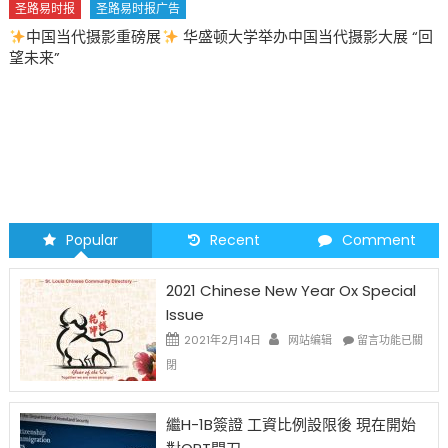
圣路易时报
圣路易时报广告
中国当代摄影重磅展
华盛顿大学举办中国当代摄影大展 “回
望未来”
Popular
Recent
Comment
2021 Chinese New Year Ox Special
Issue
在
2021年2月14日
网站编辑
留言功能已關
〈2021
閉
Chinese
New
Year
繼H-1B簽證 工資比例設限後 現在開始
Ox