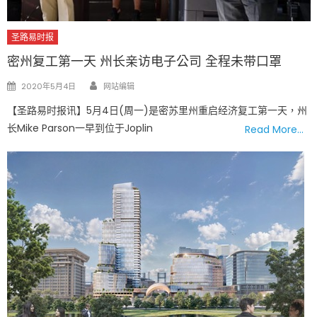
圣路易时报
密州复工第一天 州长亲访电子公司 全程未带口罩
Author
Posted
2020年5月4日
网站编辑
on
【圣路易时报讯】5月4日(周一)是密苏里州重启经济复工第一天，州
长Mike Parson一早到位于Joplin
Read More…