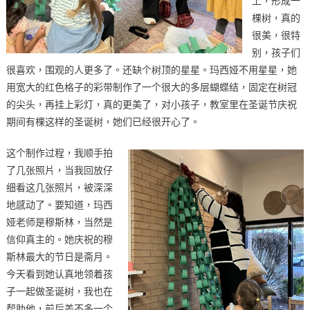
上，形成一
棵树，真的
很美，很特
别，孩子们
很喜欢，围观的人更多了。还缺个树顶的星星。玛西娅不用星星，她
用宽大的红色格子的彩带制作了一个很大的多层蝴蝶结，固定在树冠
的尖头，再挂上彩灯，真的更美了，对小孩子，教室里在圣诞节庆祝
期间有棵这样的圣诞树，她们已经很开心了。
这个制作过程，我顺手拍
了几张照片，当我回放仔
细看这几张照片，被深深
地感动了。要知道，玛西
娅老师是穆斯林，当然是
信仰真主的。她庆祝的穆
斯林最大的节日是斋月。
今天看到她认真地领着孩
子一起做圣诞树，我也在
帮助他，前后差不多一个