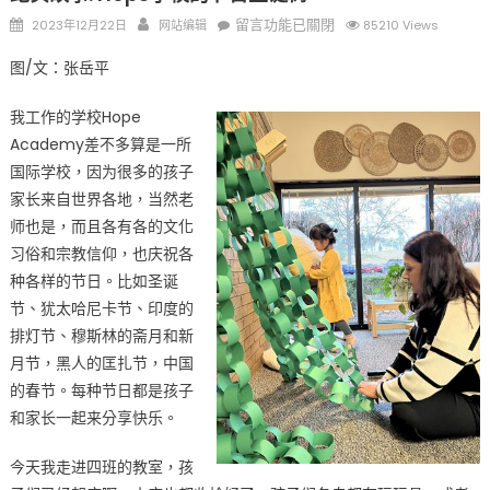
Posted
Author
在
留言功能已關閉
2023年12月22日
网站编辑
85210 Views
on
〈纪
图/文：张岳平
实
故
我工作的学校Hope
事:
Academy差不多算是一所
Hope
国际学校，因为很多的孩子
学
家长来自世界各地，当然老
校
的
师也是，而且各有各的文化
节
习俗和宗教信仰，也庆祝各
日
种各样的节日。比如圣诞
圣
节、犹太哈尼卡节、印度的
诞
排灯节、穆斯林的斋月和新
树〉
月节，黑人的匡扎节，中国
中
的春节。每种节日都是孩子
和家长一起来分享快乐。
今天我走进四班的教室，孩