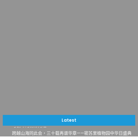
一晃三十年，初夏又相逢。中华日，等你来赴约 —— 密苏里植物
园“中华日三十周年特别报道（五）
筝声与琴韵交汇：刘励(Li Statler)与钢琴家Darek演绎一场古筝
Latest
与钢琴的精彩对话
跨越山海同此会，三十载再谱华章——密苏里植物园中华日盛典