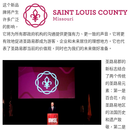
易
这个新品
郡
牌将产生
新
许多广泛
品
的影响，
牌
它将为所有郡政府机构的沟通提供更强有力、更一致的声音。它将更
County
有效地促进圣路易郡成为游客、企业和未来居住的理想地方。它也代
Executive
Page
表了圣路易郡当前的价值观，同时也为我们的未来做好准备。
Unveils
New
圣路易郡的
County
新标志结合
Branding〉
了两个传统
中
的圣路易元
素：第一是
百合花，向
圣路易地区
的法国历史
和遗产致
敬，第二是