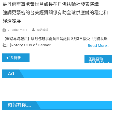
駐丹佛辦事處黃世昌處長在丹佛扶輪社發表演講
強調更緊密的台美經貿關係有助全球供應鏈的穩定和
經濟發展
Author
Posted
2023年8月8日
网站编辑
on
【聖路易時報訊】駐丹佛辦事處黃世昌處長 8月3日接受「丹佛扶輪
社」(Rotary Club of Denver
Read More…
文
“龙舞新春·文化之夜” 2024春节庆祝活动
圣路易动物园将于1月20日、2月7日举办招聘会
SAINT LOUIS ZOO WILL HOLD JOB FAIRS ON JAN. 20 and FEB. 7, 2024
章
Ad
導
覽
時報有你......