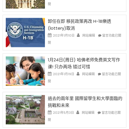
比
〈移
閉
例
民
設
新
限
法
卸任在即 移民政策再改 H-1B樂透
後
讓
(lottery)取消
現
錢
在
說
在
2021年1月10日
网站编辑
留言功能已關
開
話
〈卸
閉
始
申
任
對
請
在
OPT
H-
即
1月24日(周日) 哈佛老师免费英文写作
開
1B
移
课! 只办两场 错过可惜
刀〉
簽
民
中
證
政
在
2021年1月19日
网站编辑
留言功能已關
高
策
〈1
閉
薪
再
月
者
改
24
先
H-
日
過去的兩年里 國際留學生和大學面臨的
得〉
1B
(周
挑戰和未來
中
樂
日)
透
哈
在
2021年5月3日
网站编辑
留言功能已關
(lottery)
佛
〈過
閉
取
老
去
消〉
师
的