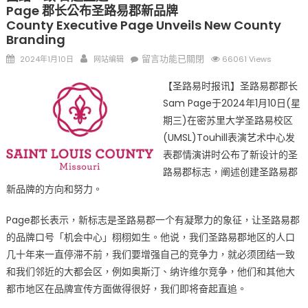
Page 郡长公布圣路易郡新品牌
County Executive Page Unveils New County
Branding
Posted
Author
在
留言功能已關閉
2024年1月10日
网站编辑
66061 Views
on
〈团
【圣路易时报讯】圣路易郡郡长
结
Sam Page于2024年1月10日(星
一
期三)在密苏里大学圣路易校区
致
奋
(UMSL)Touhill表演艺术中心发
起
表郡情演讲时公布了新设计的圣
直
路易郡标志，阐述创建圣路易郡
追
新品牌的方向和努力。
Page
郡
Page郡长表示，新标志是圣路易郡一个有凝聚力的象征，让圣路易郡
长
的品牌口号「机会中心」栩栩如生。他说，我们圣路易郡地区的人口
公
几十年来一直停滞不前，我们要增强自己的竞争力，就必须团结一致
布
和我们邻近的大都会区，例如奥斯汀、纳许维尔竞争，他们和其他大
圣
都市地区在品牌宣传方面做得很好，我们即将奋起直追。
路