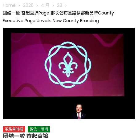
圆满举行
Home
2026
4 月
28
圣路易龙舟俱乐部5月16日龙舟体验日 邀请各界亲身体验划行乐
团结一致 奋起直追Page 郡长公布圣路易郡新品牌County
趣 + 水上竞速魅力
Executive Page Unveils New County Branding
三十二载跨越时空的相逢
执掌密苏里植物园近四十年 致力推动全球植物多样性研究与中美
合作 Peter Raven 博士逝世 享年89岁
一晃三十年，初夏又相逢。中华日，等你来赴约 —— 密苏里植物
园“中华日三十周年特别报道（五）
筝声与琴韵交汇：刘励(Li Statler)与钢琴家Darek演绎一场古筝
与钢琴的精彩对话
圣路易时报
微信一瞬间
团结一致 奋起直追