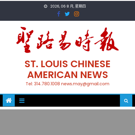
Skip
2026, 06 8 月, 星期四
to
content
ST. LOUIS CHINESE
AMERICAN NEWS
Tel: 314.780.1008 news.may@gmail.com