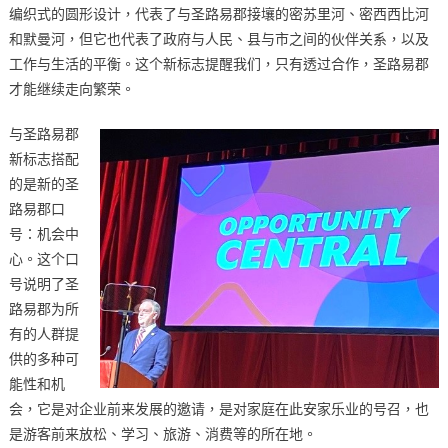
编织式的圆形设计，代表了与圣路易郡接壤的密苏里河、密西西比河
和默曼河，但它也代表了政府与人民、县与市之间的伙伴关系，以及
工作与生活的平衡。这个新标志提醒我们，只有透过合作，圣路易郡
才能继续走向繁荣。
与圣路易郡
新标志搭配
的是新的圣
路易郡口
号：机会中
心。这个口
号说明了圣
路易郡为所
有的人群提
供的多种可
能性和机
会，它是对企业前来发展的邀请，是对家庭在此安家乐业的号召，也
是游客前来放松、学习、旅游、消费等的所在地。