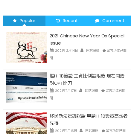
Popular
Recent
Comment
2021 Chinese New Year Ox Special
Issue
在
2021年2月14日
网站编辑
留言功能已關
〈2021
閉
Chinese
New
Year
繼H-1B簽證 工資比例設限後 現在開始
Ox
對OPT開刀
Special
Issue〉
在
2021年1月17日
网站编辑
留言功能已關
中
〈繼
閉
H-
1B
簽
移民新法讓錢說話 申請H-1B簽證高薪者
證
先得
工
資
在
2021年1月15日
网站编辑
留言功能已關