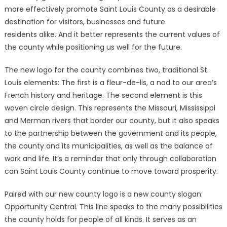
more effectively promote Saint Louis County as a desirable
destination for visitors, businesses and future
residents alike. And it better represents the current values of
the county while positioning us well for the future.
The new logo for the county combines two, traditional St.
Louis elements: The first is a fleur-de-lis, a nod to our area’s
French history and heritage. The second element is this
woven circle design. This represents the Missouri, Mississippi
and Merman rivers that border our county, but it also speaks
to the partnership between the government and its people,
the county and its municipalities, as well as the balance of
work and life. It’s a reminder that only through collaboration
can Saint Louis County continue to move toward prosperity.
Paired with our new county logo is a new county slogan:
Opportunity Central. This line speaks to the many possibilities
the county holds for people of all kinds. It serves as an