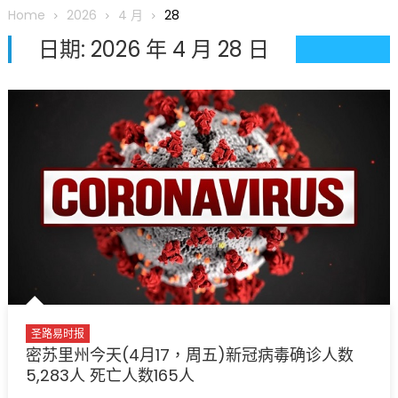
圆满举行
Home
2026
4 月
28
圣路易龙舟俱乐部5月16日龙舟体验日 邀请各界亲身体验划行乐
日期:
2026 年 4 月 28 日
趣 + 水上竞速魅力
三十二载跨越时空的相逢
执掌密苏里植物园近四十年 致力推动全球植物多样性研究与中美
合作 Peter Raven 博士逝世 享年89岁
一晃三十年，初夏又相逢。中华日，等你来赴约 —— 密苏里植物
园“中华日三十周年特别报道（五）
筝声与琴韵交汇：刘励(Li Statler)与钢琴家Darek演绎一场古筝
与钢琴的精彩对话
圣路易时报
密苏里州今天(4月17，周五)新冠病毒确诊人数
5,283人 死亡人数165人