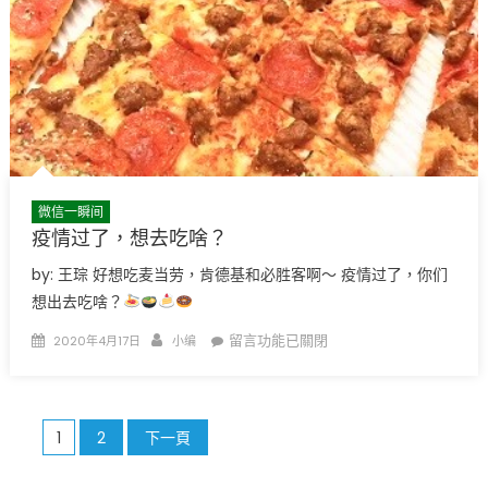
微信一瞬间
疫情过了，想去吃啥？
by: 王琮 好想吃麦当劳，肯德基和必胜客啊～ 疫情过了，你们
想出去吃啥？
Posted
Author
在
留言功能已關閉
2020年4月17日
小编
on
〈疫
情
过
文
1
2
下一頁
了，
想
章