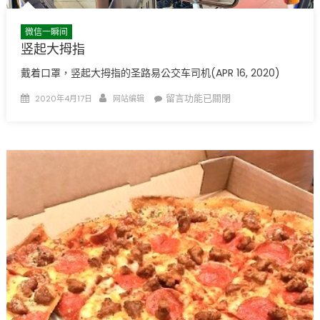
微信一瞬间
竖起大拇指
戴着口罩，竖起大拇指的圣路易公交车司机(APR 16, 2020)
Posted
Author
在
留言功能已關閉
2020年4月17日
网站编辑
on
〈竖
起
大
拇
指〉
中