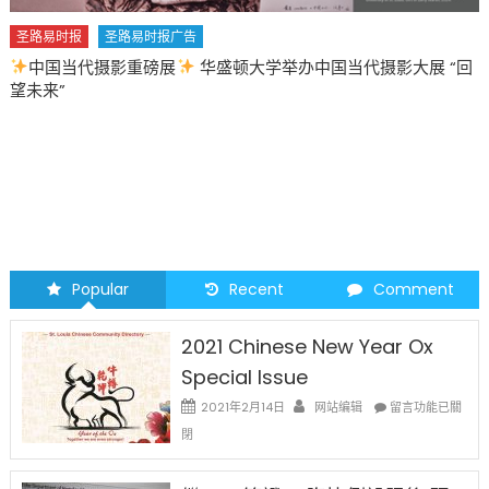
圣路易时报
圣路易时报广告
2026 马年 • 马到健康
Popular
Recent
Comment
2021 Chinese New Year Ox
Special Issue
在
2021年2月14日
网站编辑
留言功能已關
〈2021
閉
Chinese
New
Year