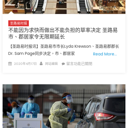
诊
人
数
圣路易时报
5,283
不能因为求快而做出不能负担的草率决定 圣路易
人
市、郡居家令无限期延长
死
亡
【圣路易时报讯】圣路易市市长Lyda Krewson、圣路易郡郡长
人
Dr. Sam Page同步决定，市、郡居家
Read More…
数
Posted
Author
在
留言功能已關閉
2020年4月17日
网站编辑
165
on
〈不
人〉
能
中
因
为
求
快
而
做
出