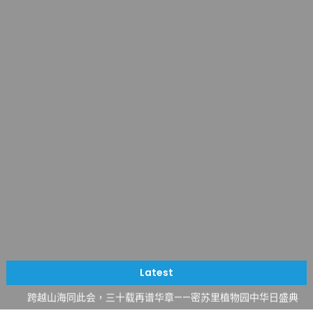
一晃三十年，初夏又相逢。中华日，等你来赴约 —— 密苏里植物
园“中华日三十周年特别报道（五）
筝声与琴韵交汇：刘励(Li Statler)与钢琴家Darek演绎一场古筝
Latest
与钢琴的精彩对话
跨越山海同此会，三十载再谱华章——密苏里植物园中华日盛典