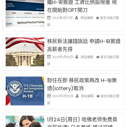
繼H-1B簽證 工資比例設限後 現
Ox
在開始對OPT開刀
Special
Issue〉
在
2021年1月17日
网站编辑
留言功能已關
中
〈繼
閉
H-
1B
簽
移民新法讓錢說話 申請H-1B簽證
證
高薪者先得
工
資
在
2021年1月15日
网站编辑
留言功能已關
比
〈移
閉
例
民
設
新
限
法
卸任在即 移民政策再改 H-1B樂
後
讓
現
透(lottery)取消
錢
在
說
在
2021年1月10日
网站编辑
留言功能已關
開
話
〈卸
始
閉
申
任
對
請
在
OPT
H-
即
1月24日(周日) 哈佛老师免费英
開
1B
移
刀〉
簽
民