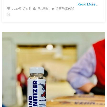
Read More…
Posted
Author
在
留言功能已關
2020年4月17日
网站编辑
on
〈布
閉
希
酒
厂
捐
赠
消
毒
洗
手
液〉
中