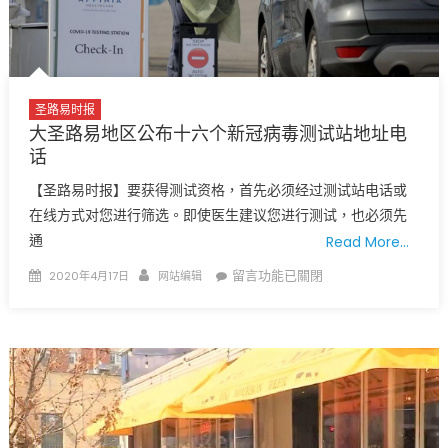
不
能
负
担
的
圣路易时报
草
大圣路易地区公布十六个新冠病毒测试站地址电
率
话
决
定
【圣路易时报】要获得测试资格，首先必须经过测试站电话或
圣
在线方式对您进行筛选。即使医生建议您进行测试，也必须先
路
通
Read More…
易
Posted
Author
在
留言功能已關閉
2020年4月17日
网站编辑
市、
on
〈大
郡
圣
居
路
家
易
令
地
无
区
限
公
期