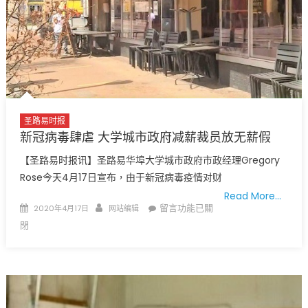
布
延
十
长〉
六
中
个
新
冠
病
毒
圣路易时报
测
新冠病毒肆虐 大学城市政府减薪裁员放无薪假
试
【圣路易时报讯】圣路易华埠大学城市政府市政经理Gregory
站
Rose今天4月17日宣布，由于新冠病毒疫情对财
地
Read More…
址
Posted
Author
在
留言功能已關
2020年4月17日
网站编辑
电
on
〈新
閉
话〉
冠
中
病
毒
肆
虐