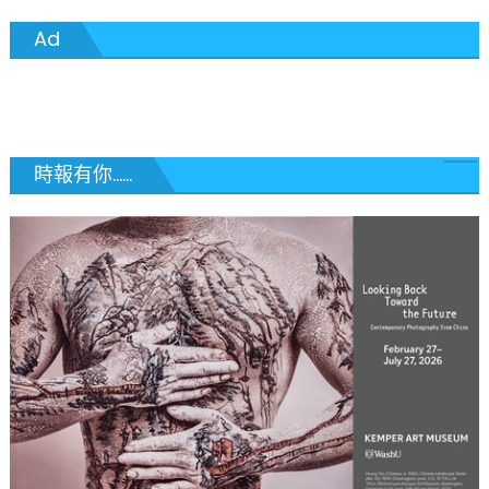
去
分
吃
Ad
啥？〉
頁
中
時報有你......