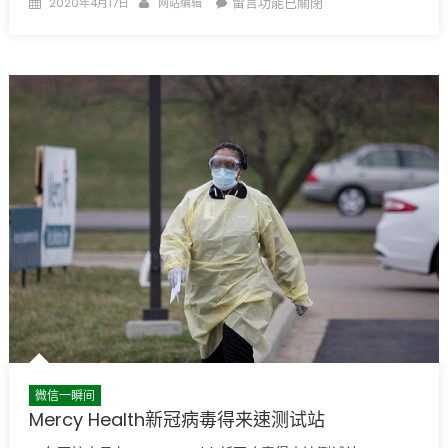
Posted
Author
在
留言功能已關閉
2020年4月17日
网站编辑
on
〈无
家
可
归
的
帐
篷
营
地〉
中
微信一瞬间
Mercy Health新冠病毒得来速测试站