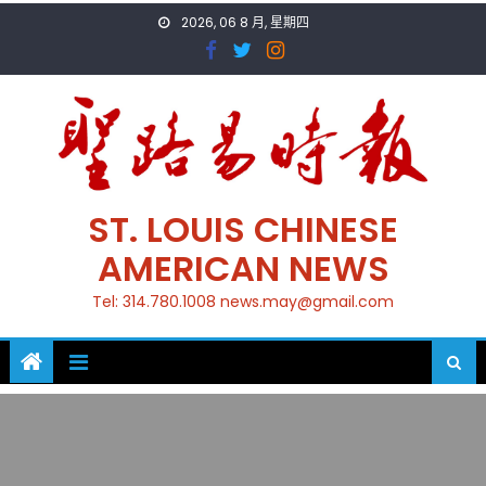
Skip
2026, 06 8 月, 星期四
to
content
ST. LOUIS CHINESE
AMERICAN NEWS
Tel: 314.780.1008 news.may@gmail.com