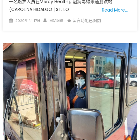
一名医护人员在Mercy Health新冠病毒得来速测试站
(CAROLINA HIDALGO | ST. LO
Read More…
Posted
Author
在
留言功能已關閉
2020年4月17日
网站编辑
on
〈Mercy
Health
新
冠
病
毒
得
来
速
测
试
站〉
中