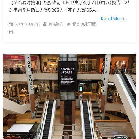
【圣路易时报讯】根据密苏里州卫生厅4月17日(周五)报告，密
苏里州全州确认人数5,283人，死亡人数165人。
Read More…
Posted
Author
在
留言功能已關
2020年4月17日
网站编辑
on
〈密
閉
苏
里
州
今
天
(4
月
17，
周
五)
新
冠
病
毒
确