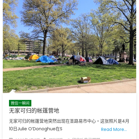
酒!〉
中
微信一瞬间
无家可归的帐篷营地
无家可归的帐篷营地突然出现在圣路易市中心。这张照片是4月
10日Julie O’Donoghue在S
Read More…