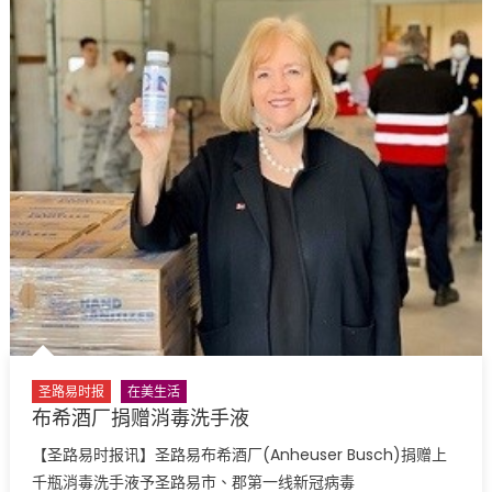
大
学
城
市
政
府
减
薪
裁
员
放
无
薪
假〉
中
圣路易时报
在美生活
布希酒厂捐赠消毒洗手液
【圣路易时报讯】圣路易布希酒厂(Anheuser Busch)捐赠上
千瓶消毒洗手液予圣路易市、郡第一线新冠病毒