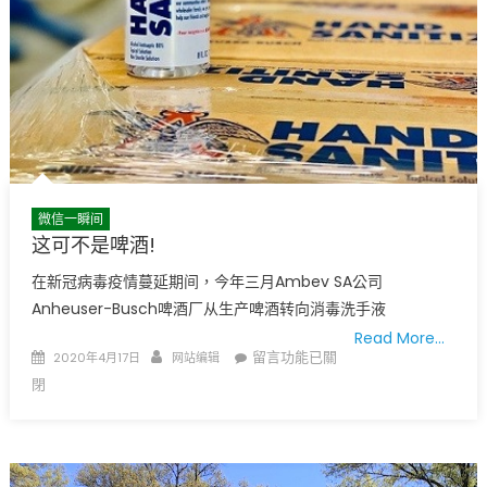
微信一瞬间
这可不是啤酒!
在新冠病毒疫情蔓延期间，今年三月Ambev SA公司
Anheuser-Busch啤酒厂从生产啤酒转向消毒洗手液
Read More…
Posted
Author
在
留言功能已關
2020年4月17日
网站编辑
on
〈这
閉
可
不
是
啤