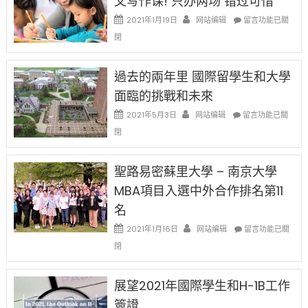
文写作课! 只办两场 错过可惜
中
證
政
在
2021年1月19日
网站编辑
留言功能已關
高
策
〈1
薪
閉
再
月
者
改
24
先
H-
日
過去的兩年里 國際留學生和大學
得〉
1B
(周
中
樂
面臨的挑戰和未來
日)
透
哈
在
2021年5月3日
网站编辑
留言功能已關
(lottery)
佛
〈過
取
閉
老
去
消〉
师
的
中
免
兩
聖路易密蘇里大學 – 南京大學
费
年
英
MBA項目入選中外合作排名第11
里
文
國
名
写
際
作
在
2021年1月16日
网站编辑
留
留言功能已關
课!
〈聖
學
閉
只
路
生
办
易
和
两
密
大
展望2021年國際學生和H-1B工作
场
蘇
學
簽證
错
里
面