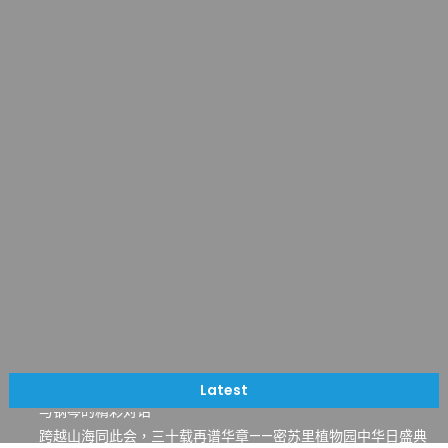
一晃三十年，初夏又相逢。中华日，等你来赴约 —— 密苏里植物
园“中华日三十周年特别报道（五）
筝声与琴韵交汇：刘励(Li Statler)与钢琴家Darek演绎一场古筝
Latest
与钢琴的精彩对话
跨越山海同此会，三十载再谱华章——密苏里植物园中华日盛典