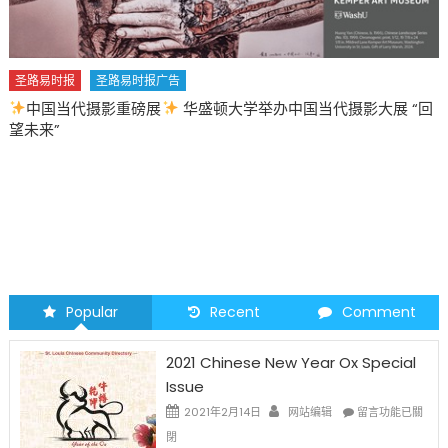
圣路易时报
圣路易时报广告
中国当代摄影重磅展
华盛顿大学举办中国当代摄影大展 “回
望未来”
Popular
Recent
Comment
2021 Chinese New Year Ox Special
Issue
在
2021年2月14日
网站编辑
留言功能已關
〈2021
閉
Chinese