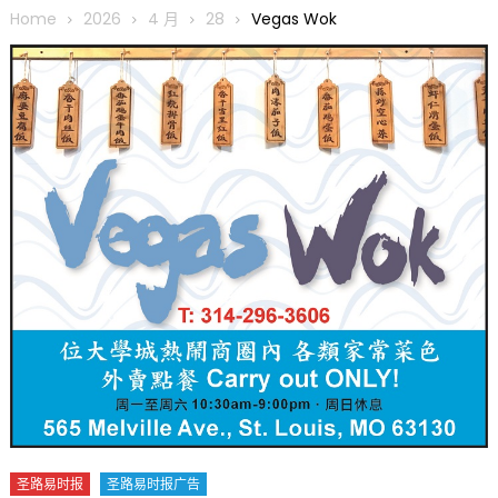
圆满举行
Home
2026
4 月
28
Vegas Wok
圣路易龙舟俱乐部5月16日龙舟体验日 邀请各界亲身体验划行乐
趣 + 水上竞速魅力
三十二载跨越时空的相逢
执掌密苏里植物园近四十年 致力推动全球植物多样性研究与中美
合作 Peter Raven 博士逝世 享年89岁
一晃三十年，初夏又相逢。中华日，等你来赴约 —— 密苏里植物
园“中华日三十周年特别报道（五）
筝声与琴韵交汇：刘励(Li Statler)与钢琴家Darek演绎一场古筝
与钢琴的精彩对话
圣路易时报
圣路易时报广告