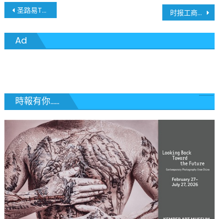
on
文
圣路易The College School获得「没有仇恨」荣誉称号
时报工商菁英 • 一次到位 支持本地消费 • 全新体验
章
Ad
導
覽
時報有你......