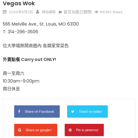
Vegas Wok
Posted
Author
在
留言功能已關閉
2020年6月3日
网站编辑
155383 Views
on
〈Vegas
565 Melville Ave., St. Louis, MO 63130
Wok〉
T: 314-296-3606
中
位大學城熱鬧商圈內 各類家常菜色
外賣點餐 Carry out ONLY!
周一至周六
10:30am-9:00pm
周日休息
Share on Facebook
Tweet on twitter
Share on google+
Pin to pinterest