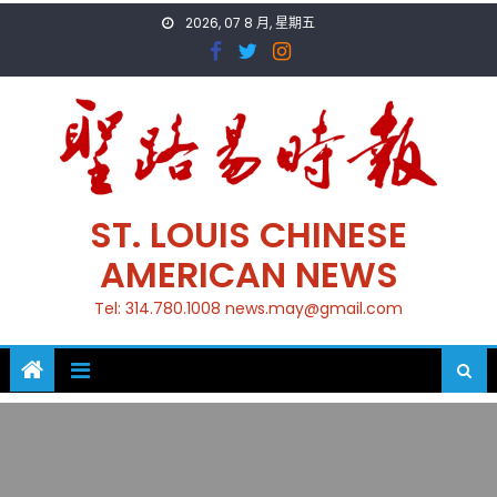
Skip
2026, 07 8 月, 星期五
to
content
ST. LOUIS CHINESE
AMERICAN NEWS
Tel: 314.780.1008 news.may@gmail.com