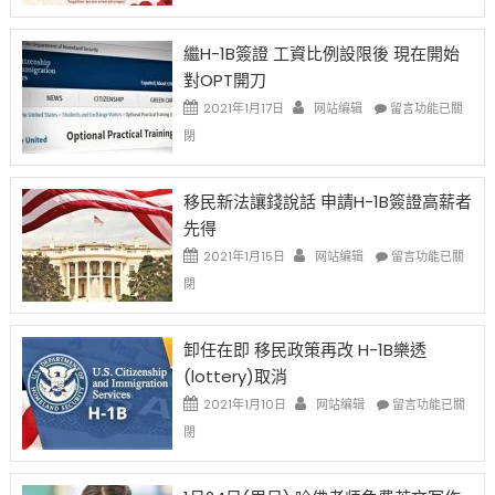
New
Year
繼H-1B簽證 工資比例設限後 現在開始
Ox
對OPT開刀
Special
Issue〉
在
2021年1月17日
网站编辑
留言功能已關
中
〈繼
閉
H-
1B
簽
移民新法讓錢說話 申請H-1B簽證高薪者
證
先得
工
資
在
2021年1月15日
网站编辑
留言功能已關
比
〈移
閉
例
民
設
新
限
法
卸任在即 移民政策再改 H-1B樂透
後
讓
(lottery)取消
現
錢
在
說
在
2021年1月10日
网站编辑
留言功能已關
開
話
〈卸
閉
始
申
任
對
請
在
OPT
H-
即