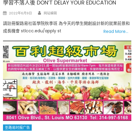
學習不落人後 DON’T DELAY YOUR EDUCATION
Author
Posted
2022年6月9日
网站编辑
on
請註冊聖路易社區學院秋季班 為今天的學生開創設計新的就業前景和
成長機會 stlccc.edu/apply st
Read More…
圣路易时报广告