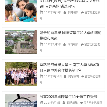
1月24日(周日) 哈佛老师免费英文写作
開
1B
移
课! 只办两场 错过可惜
刀〉
簽
民
中
證
政
在
2021年1月19日
网站编辑
留言功能已關
高
策
〈1
閉
薪
再
月
者
改
24
先
H-
日
過去的兩年里 國際留學生和大學面臨的
得〉
1B
(周
挑戰和未來
中
樂
日)
透
哈
在
2021年5月3日
网站编辑
留言功能已關
(lottery)
佛
〈過
閉
取
老
去
消〉
师
的
中
免
兩
聖路易密蘇里大學 – 南京大學 MBA項
费
年
目入選中外合作排名第11名
英
里
文
國
在
2021年1月16日
网站编辑
留言功能已關
写
際
〈聖
閉
作
留
路
课!
學
易
只
生
密
展望2021年國際學生和H-1B工作簽證
办
和
蘇
在
两
大
里
2021年1月4日
网站编辑
留言功能已關閉
〈展
场
學
大