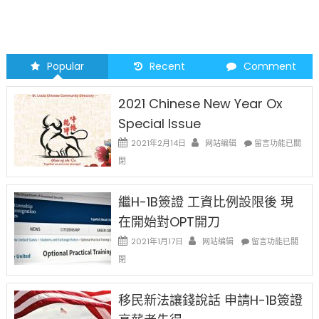
Popular
Recent
Comment
2021 Chinese New Year Ox
Special Issue
在
2021年2月14日
网站编辑
留言功能已關
〈2021
閉
Chinese
New
Year
繼H-1B簽證 工資比例設限後 現
Ox
在開始對OPT開刀
Special
Issue〉
在
2021年1月17日
网站编辑
留言功能已關
中
〈繼
閉
H-
1B
簽
移民新法讓錢說話 申請H-1B簽證
證
工