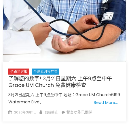
无
需
预
约
免
费
赠
送
血
压
计
圣路易时报
圣路易时报广告
供
了解您的数字! 3月21日星期六 上午9点至中午
符
Grace UM Church 免费健康检查
合
3月21日星期六 上午9点至中午 地址：Grace UM Church6199
条
Waterman Blvd.,
件
Read More…
者
Posted
Author
在
留言功能已關閉
2026年3月11日
网站编辑
使
on
〈了
用
解
欢