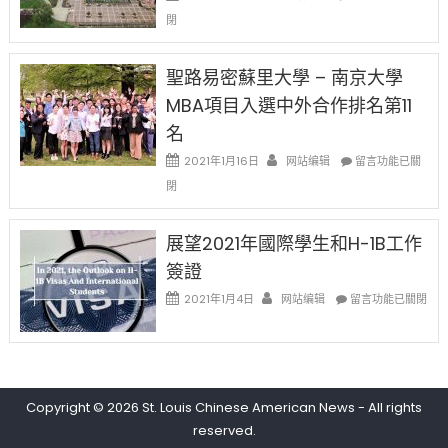
佛
〈過
取
閉
老
去
消〉
师
的
中
免
兩
聖路易密蘇里大學 – 南京大學
费
年
英
MBA項目入選中外合作排名第11
里
文
國
名
写
際
作
在
2021年1月16日
网站编辑
留
留言功能已關
课!
〈聖
學
閉
只
路
生
办
易
和
两
密
大
展望2021年國際學生和H-1B工作
场
蘇
學
簽證
错
里
面
过
大
在
臨
2021年1月4日
网站编辑
留言功能已關閉
可
學
〈展
的
惜〉
–
望
挑
中
南
2021
戰
京
年
和
大
國
未
學
Copyright © 2026
St. Louis Chinese American News
- All rights
際
來〉
MBA
學
中
reserved.
項
生