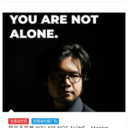
Tobacco
BID
Prevention
–
to
Powder
Promote
Valley
Health
CNC
Equity〉
Waste
中
Water
Treatment
Improvements〉
中
圣路易时报
圣路易时报广告