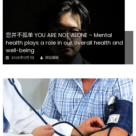
您并不孤单 YOU ARE NOT ALONE – Mental
health plays a role in our overall health and
well-being
Author
Posted
2025年11月7日
网站编辑
on