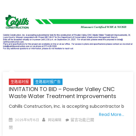
预
留
时
间:
烟
草
防
控
守
护
健
康
圣路易时报
圣路易时报广告
机
INVITATION TO BID – Powder Valley CNC
会
Waste Water Treatment Improvements
均
等
Cahills Construction, Inc. is accepting subcontractor b
SAVE
Read More…
THE
Posted
Author
在
留言功能已關
2025年9月15日
网站编辑
DATE
on
〈INVITATION
閉
–
TO