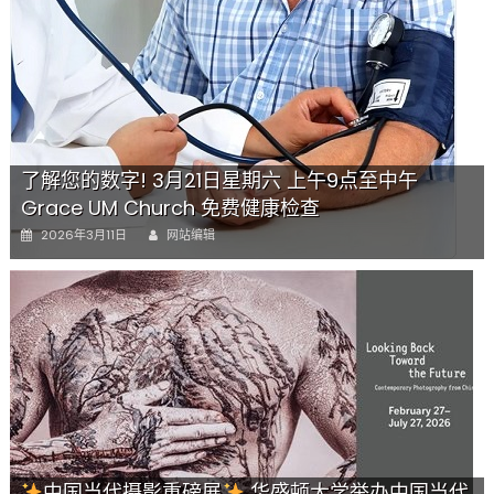
康
检
查
无
需
预
约
免
费
了解您的数字! 3月21日星期六 上午9点至中午
赠
Grace UM Church 免费健康检查
送
Author
血
Posted
2026年3月11日
网站编辑
压
on
计
供
符
合
条
件
者
使
用
欢
迎
中国当代摄影重磅展
华盛顿大学举办中国当代