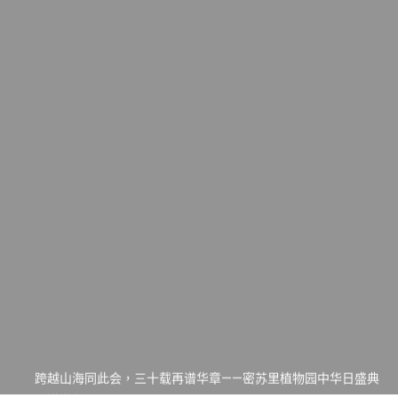
一晃三十年，初夏又相逢。中华日，等你来赴约 —— 密苏里植物
园“中华日三十周年特别报道（五）
筝声与琴韵交汇：刘励(Li Statler)与钢琴家Darek演绎一场古筝
与钢琴的精彩对话
跨越山海同此会，三十载再谱华章——密苏里植物园中华日盛典