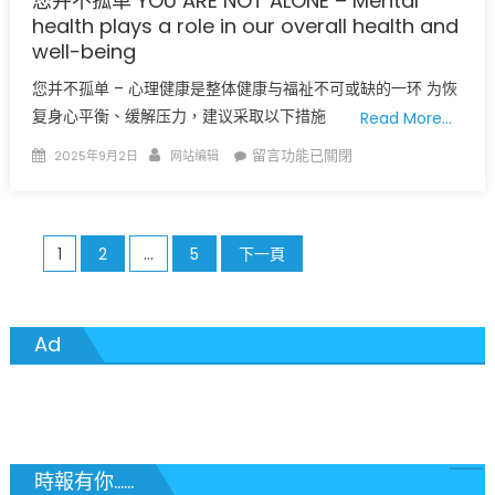
您并不孤单 YOU ARE NOT ALONE – Mental
health plays a role in our overall health and
well-being
您并不孤单 – 心理健康是整体健康与福祉不可或缺的一环 为恢
复身心平衡、缓解压力，建议采取以下措施
Read More…
Posted
Author
在
留言功能已關閉
2025年9月2日
网站编辑
on
〈您
并
不
文
1
2
...
5
下一頁
孤
单
章
YOU
分
ARE
Ad
NOT
頁
ALONE
–
Mental
health
時報有你......
plays