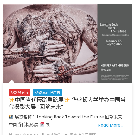
您
迎
的
参
数
加
字!
索
3
取!
月
4
21
月
日
18
星
日
期
星
六
期
上
六
午
上
9
圣路易时报
圣路易时报广告
午
中国当代摄影重磅展
华盛顿大学举办中国当
点
9
代摄影大展 “回望未来”
至
点
中
展览名称： Looking Back Toward the Future 回望未来·
至
午
中
中国当代摄影展
展
Read More…
Grace
午
UM
Posted
Author
在