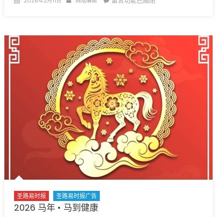
留言功能已關閉
2026年2月11日
网站编辑
Grace
Church
on
〈
UM
免
Church〉
费
中
中
健
国
康
当
检
代
查〉
摄
中
影
重
磅
展
华
盛
顿
大
学
圣路易时报
圣路易时报广告
举
2026 马年 • 马到健康
办