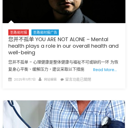
圣路易时报
圣路易时报广告
您并不孤单 YOU ARE NOT ALONE – Mental
health plays a role in our overall health and
well-being
您并不孤单 – 心理健康是整体健康与福祉不可或缺的一环 为恢
复身心平衡、缓解压力，建议采取以下措施
Read More…
Posted
Author
在
留言功能已關閉
2025年11月7日
网站编辑
on
〈您
并
不
孤
单
YOU
ARE