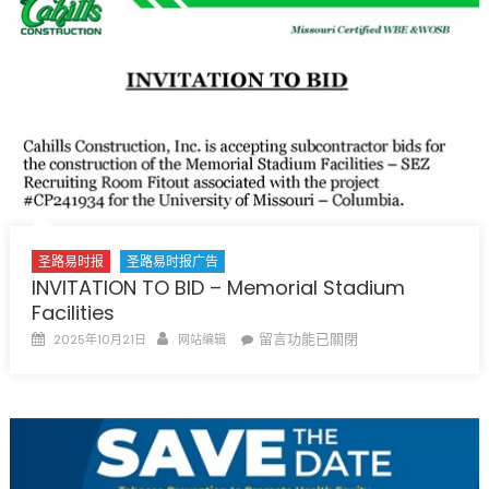
数
字!
免
费
健
康
检
查〉
中
圣路易时报
圣路易时报广告
INVITATION TO BID – Memorial Stadium
Facilities
Posted
Author
在
留言功能已關閉
2025年10月21日
网站编辑
on
〈INVITATION
TO
BID
–
Memorial
Stadium