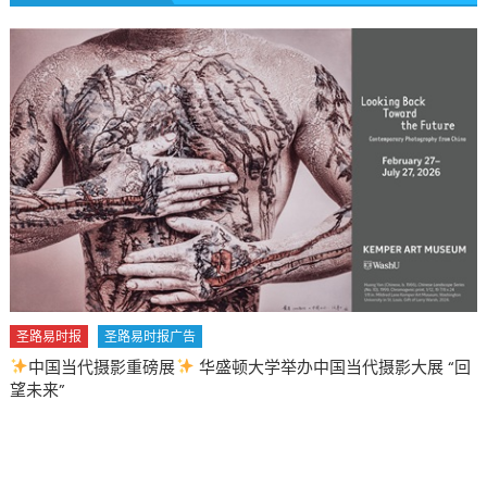
a
role
in
our
overall
health
and
well-
being〉
中
圣路易时报
圣路易时报广告
2026 马年 • 马到健康