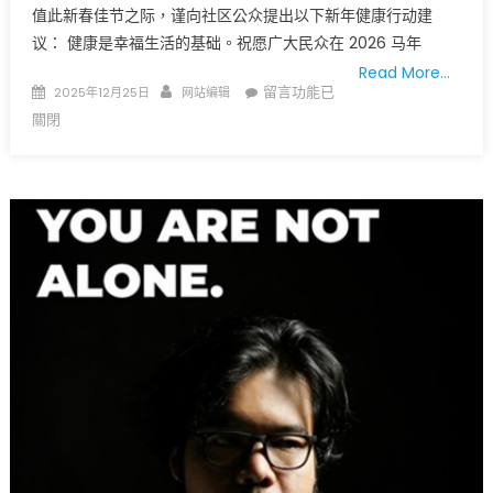
中
值此新春佳节之际，谨向社区公众提出以下新年健康行动建
国
议： 健康是幸福生活的基础。祝愿广大民众在 2026 马年
当
Read More…
代
Posted
Author
在
留言功能已
2025年12月25日
网站编辑
摄
on
〈2026
關閉
影
马
大
年
展
•
“回
马
望
到
未
健
来”〉
康〉
中
中