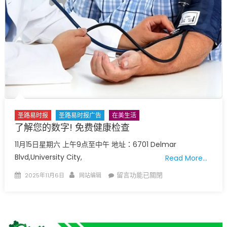
NOT
ALONE
–
Mental
health
plays
a
role
in
our
圣路易时报
圣路易时报广告
在美生活
overall
了解您的数字! 免费健康检查
health
11月15日星期六 上午9点至中午 地址：6701 Delmar
and
Blvd,University City,
well-
Read More…
being〉
Posted
Author
在
留言功能已關閉
2025年11月6日
网站编辑
中
on
〈了
解
您
的