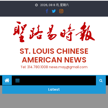
Skip
2026, 08 8 月, 星期六
to
content
ST. LOUIS CHINESE
AMERICAN NEWS
Tel: 314.780.1008 news.may@gmail.com
Latest