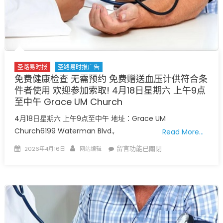
圣路易时报
圣路易时报广告
免费健康检查 无需预约 免费赠送血压计供符合条
件者使用 欢迎参加索取! 4月18日星期六 上午9点
至中午 Grace UM Church
4月18日星期六 上午9点至中午 地址：Grace UM
Church6199 Waterman Blvd.,
Read More…
Posted
Author
在
留言功能已關閉
2026年4月16日
网站编辑
on
〈免
费
健
康
检
查