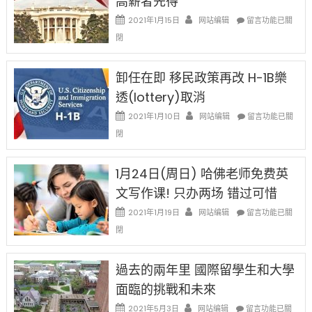
高薪者先得
資
在
2021年1月15日
网站编辑
留言功能已關
比
〈移
閉
例
民
設
新
限
法
卸任在即 移民政策再改 H-1B樂
後
讓
現
透(lottery)取消
錢
在
說
在
2021年1月10日
网站编辑
留言功能已關
開
話
〈卸
始
閉
申
任
對
請
在
OPT
H-
即
1月24日(周日) 哈佛老师免费英
開
1B
移
刀〉
簽
文写作课! 只办两场 错过可惜
民
中
證
政
在
2021年1月19日
网站编辑
留言功能已關
高
策
〈1
薪
閉
再
月
者
改
24
先
H-
日
過去的兩年里 國際留學生和大學
得〉
1B
(周
中
樂
面臨的挑戰和未來
日)
透
哈
在
2021年5月3日
网站编辑
留言功能已關
(lottery)