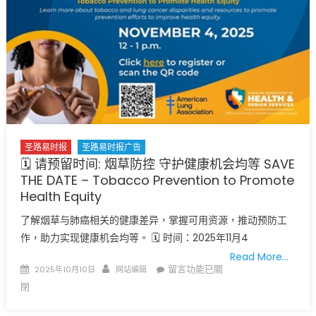
Facilities〉
中
圣路易时报
圣路易时报广告
🗓 请预留时间: 烟草防控 守护健康机会均等 SAVE
THE DATE – Tobacco Prevention to Promote
Health Equity
了解烟草与肺癌相关的健康差异，掌握可用资源，推动预防工
作，助力实现健康机会均等。 🗓 时间：2025年11月4
Read More…
Posted
Author
在
留言功能已關
2025年10月10日
网站编辑
on
〈🗓
閉
请