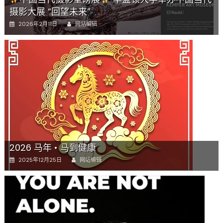
参
摄影大展 “回望未来”
加
Author
Posted
索
2026年2月11日
网站编辑
on
取!
4
月
18
日
星
期
六
上
午
9
点
2026 马年 • 马到健康
至
中
Author
Posted
2025年12月25日
网站编辑
午
on
Grace
UM
Church〉
中