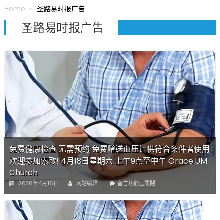
圆满举行
Home
圣路易时报广告
圣路易龙舟俱乐部5月16日龙舟体验日 邀请各界亲身体验划行乐
圣路易时报广告
趣 + 水上竞速魅力
三十二载跨越时空的相逢
执掌密苏里植物园近四十年 致力推动全球植物多样性研究与中美
合作 Peter Raven 博士逝世 享年89岁
一晃三十年，初夏又相逢。中华日，等你来赴约 —— 密苏里植物
园“中华日三十周年特别报道（五）
筝声与琴韵交汇：刘励(Li Statler)与钢琴家Darek演绎一场古筝
与钢琴的精彩对话
免费健康检查 无需预约 免费赠送血压计供符合条件者使用
欢迎参加索取! 4月18日星期六 上午9点至中午 Grace UM
Church
Author
Posted
在
2026年4月16日
网站编辑
留言功能已關閉
on
〈免
费
健