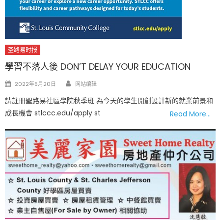
圣路易时报
學習不落人後 DON’T DELAY YOUR EDUCATION
Author
Posted
2022年5月20日
网站编辑
on
請註冊聖路易社區學院秋季班 為今天的學生開創設計新的就業前景和
成長機會 stlccc.edu/apply st
Read More…