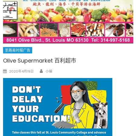
圣路易时报广告
Olive Supermarket 百利超市
Author
Posted
2020年4月19日
小编
on