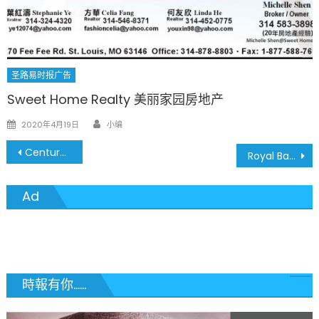
圣路易时报广告
Sweet Home Realty 美丽家园房地产
Author
Posted
2020年4月19日
小编
on
文
Century Realty Company 世纪房地产 黄袁
Royal Banks of Missouri 密苏里皇家银行
章
Ad
導
覽
時報有你......