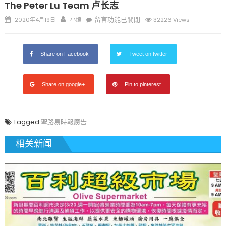
The Peter Lu Team 卢长志
Posted
Author
在
留言功能已關閉
2020年4月19日
小编
32226 Views
on
〈The
Peter
Lu
Share on Facebook
Tweet on twitter
Team
卢
Share on google+
Pin to pinterest
长
志〉
中
Tagged
聖路易時報廣告
相关新闻