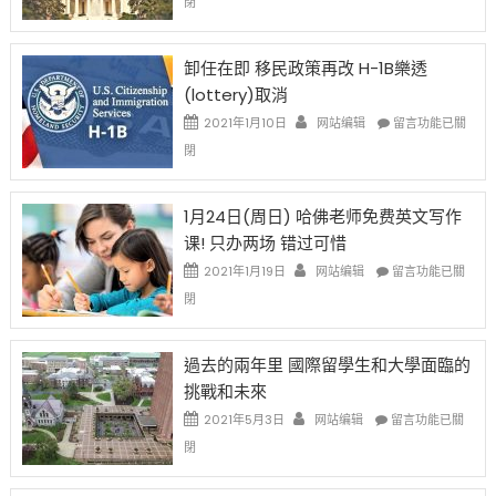
閉
例
民
設
新
限
法
卸任在即 移民政策再改 H-1B樂透
後
讓
(lottery)取消
現
錢
在
說
在
2021年1月10日
网站编辑
留言功能已關
開
話
〈卸
閉
始
申
任
對
請
在
OPT
H-
即
1月24日(周日) 哈佛老师免费英文写作
開
1B
移
课! 只办两场 错过可惜
刀〉
簽
民
中
證
政
在
2021年1月19日
网站编辑
留言功能已關
高
策
〈1
閉
薪
再
月
者
改
24
先
H-
日
過去的兩年里 國際留學生和大學面臨的
得〉
1B
(周
挑戰和未來
中
樂
日)
透
哈
在
2021年5月3日
网站编辑
留言功能已關
(lottery)
佛
〈過
閉
取
老
去
消〉
师
的
中