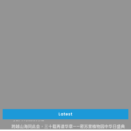
一晃三十年，初夏又相逢。中华日，等你来赴约 —— 密苏里植物
园“中华日三十周年特别报道（五）
筝声与琴韵交汇：刘励(Li Statler)与钢琴家Darek演绎一场古筝
Latest
与钢琴的精彩对话
跨越山海同此会，三十载再谱华章——密苏里植物园中华日盛典