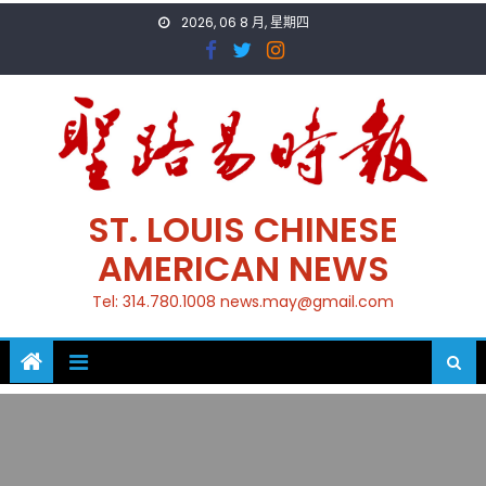
Skip
2026, 06 8 月, 星期四
to
content
ST. LOUIS CHINESE
AMERICAN NEWS
Tel: 314.780.1008 news.may@gmail.com