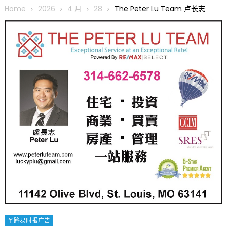
圆满举行
Home
2026
4 月
28
The Peter Lu Team 卢长志
圣路易龙舟俱乐部5月16日龙舟体验日 邀请各界亲身体验划行乐
趣 + 水上竞速魅力
三十二载跨越时空的相逢
执掌密苏里植物园近四十年 致力推动全球植物多样性研究与中美
合作 Peter Raven 博士逝世 享年89岁
一晃三十年，初夏又相逢。中华日，等你来赴约 —— 密苏里植物
园“中华日三十周年特别报道（五）
筝声与琴韵交汇：刘励(Li Statler)与钢琴家Darek演绎一场古筝
与钢琴的精彩对话
圣路易时报广告