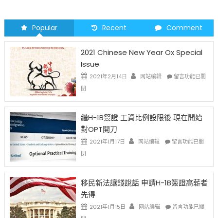
Popular
Recent
Comment
2021 Chinese New Year Ox Special
Issue
在
2021年2月14日
网站编辑
留言功能已關
〈2021
閉
Chinese
New
Year
繼H-1B簽證 工資比例設限後 現在開始
Ox
對OPT開刀
Special
Issue〉
在
2021年1月17日
网站编辑
留言功能已關
中
〈繼
閉
H-
1B
簽
移民新法讓錢說話 申請H-1B簽證高薪者
證
先得
工
資
在
2021年1月15日
网站编辑
留言功能已關
比
〈移