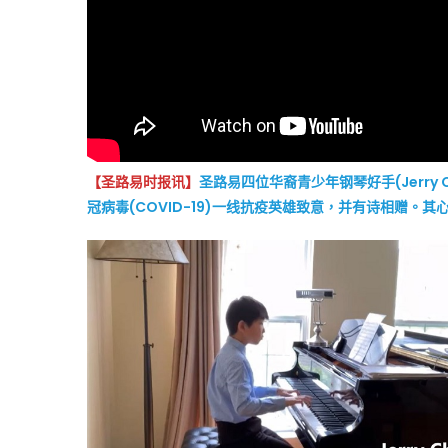
【圣路易时报讯】
圣路易四位华裔青少年钢琴好手(Jerry Chan
冠病毒(COVID-19)一线抗疫英雄致意，并有诗相赠。其