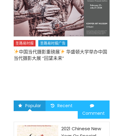
圣路易时报
圣路易时报广告
中国当代摄影重磅展
华盛顿大学举办中国
圣路易时报
当代摄影大展 “回望未来”
中午
2026 马年
Popular
Recent
Comment
2021 Chinese New
Year Ox Special