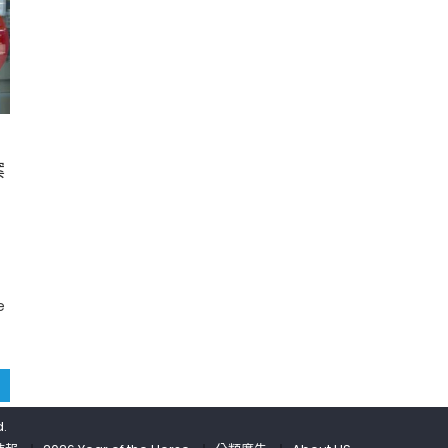
案
e
d.