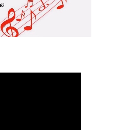
广告
圣路易时报
圣路易时报广告
 免费赠送血压计供符合
了解您的数字! 3月21日星期六 上午9点至
! 4月18日星期六 上午
Grace UM Church 免费健康检查
hurch