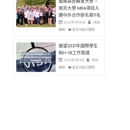
的
聖路易密蘇里大學 –
费
兩
南京大學 MBA項目入
英
年
選中外合作排名第11名
文
里
写
國
2021年1月16日
网站
作
際
在
编辑
留言功能已關閉
课!
留
〈聖
只
學
路
办
生
易
展望2021年國際學生
两
和
密
和H-1B工作簽證
场
大
蘇
2021年1月4日
错
网站
學
里
过
在
面
大
编辑
留言功能已關閉
可
〈展
臨
學
惜〉
望
的
–
中
2021
挑
南
年
戰
京
國
和
大
際
未
學
學
來〉
MBA
生
中
項
和
目
H-
入
1B
選