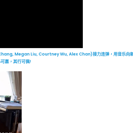
g, Megan Liu, Courtney Wu, Alex Chan)接力连弹，用音乐向
心可嘉，其行可佩!