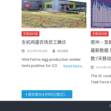
圣路易时报
圣路易时报
生机鸡蛋农场员工确诊
密州、圣路
Author
最新数据
Posted
2020年6月28日
网站编辑
on
数7天移
Vital Farms egg production worker
tests positive for CO
Read More…
Posted
2020年6月
on
The St. Lou
Task Force 
文
密苏里州4月19日(周日)新冠病毒确诊人数5,667人 死亡人数176人
章