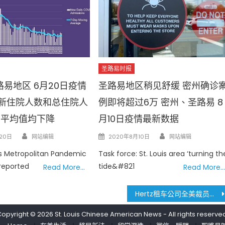
圣路易时报
易地区 6月20日疫情
圣路易地区稍见舒缓 密州确诊
 新住院人数和总住院人
例即将超过6万 密州、圣路易 8
动平均值均下降
月10日疫情最新数据
Author
Author
Posted
20日
网站编辑
2020年8月10日
网站编辑
on
is Metropolitan Pandemic
Task force: St. Louis area ‘turning th
reported
tide&#821
Read More…
Read More…
Hertz租车公司全美裁员一万人
Copyright © 2026
St. Louis Chinese American News
- All rights reserve