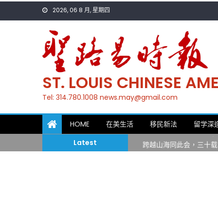
Skip
2026, 06 8 月, 星期四
to
content
ST. LOUIS CHINESE A
Tel: 314.780.1008 news.may@gmail.com
一晃三十年，初夏又相逢
HOME
在美生活
移民新法
留学深
筝声与琴韵交汇：刘励(Li
跨越山海同此会，三十载
Latest
圣路易龙舟俱乐部5月16
三十二载跨越时空的相逢
执掌密苏里植物园近四十年 
一晃三十年，初夏又相逢
筝声与琴韵交汇：刘励(Li