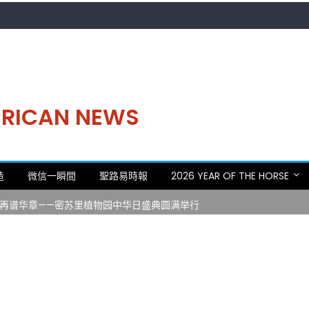
MERICAN NEWS
。中华日，等你来赴约 —— 密苏里植物园“中华日三十周年特别报道（五
造
微信一瞬間
聖路易時報
2026 YEAR OF THE HORSE
 Statler)与钢琴家Darek演绎一场古筝与钢琴的精彩对话
再谱华章——密苏里植物园中华日盛典圆满举行
日龙舟体验日 邀请各界亲身体验划行乐趣 + 水上竞速魅力
致力推动全球植物多样性研究与中美合作 Peter Raven 博士逝世 享年
。中华日，等你来赴约 —— 密苏里植物园“中华日三十周年特别报道（五
 Statler)与钢琴家Darek演绎一场古筝与钢琴的精彩对话