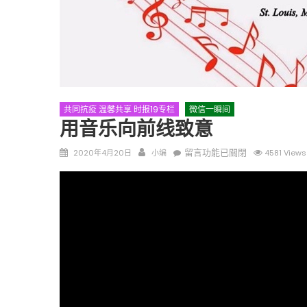
共同抗疫 温馨共享 时报19专栏
微信一瞬间
圣路易时报
圣路易时报
用音乐向前线致意
免费健康检查 无需预约
条件者使用 欢迎参加索取
易时报广告
Posted
Author
在
留言功能已關閉
2020年4月20日
小编
4581 Views
9点至中午 Grace UM C
Peter Lu Team 卢长志
on
〈用
音
乐
向
前
线
致
意〉
中