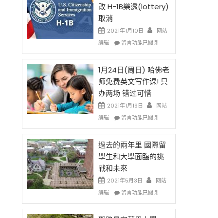
後
法
改 H-1B樂透(lottery)
現
讓
取消
在
錢
開
說
2021年1月10日
网站
始
話
在
编辑
留言功能已關閉
對
申
〈卸
OPT
請
任
開
H-
在
1月24日(周日) 哈佛老
刀〉
1B
即
师免费英文写作课! 只
中
簽
移
办两场 错过可惜
證
民
高
政
2021年1月19日
网站
薪
策
在
编辑
留言功能已關閉
者
再
〈1
先
改
月
得〉
H-
24
過去的兩年里 國際留
中
1B
日
學生和大學面臨的挑
樂
(周
戰和未來
透
日)
(lottery)
哈
2021年5月3日
网站
取
佛
在
编辑
留言功能已關閉
消〉
老
〈過
中
师
去
免