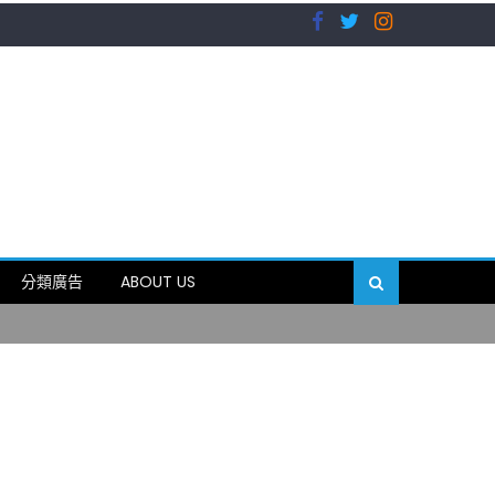
）
分類廣告
ABOUT US
89岁
）