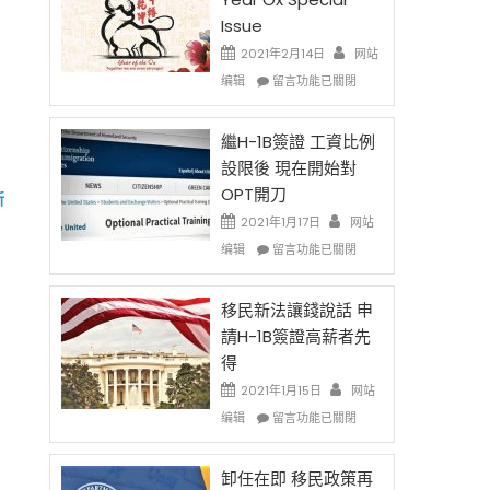
Issue
2021年2月14日
网站
在
编辑
留言功能已關閉
〈2021
Chinese
New
繼H-1B簽證 工資比例
Year
設限後 現在開始對
Ox
OPT開刀
新
Special
Issue〉
2021年1月17日
网站
中
在
编辑
留言功能已關閉
〈繼
H-
1B
移民新法讓錢說話 申
簽
請H-1B簽證高薪者先
證
得
工
資
2021年1月15日
网站
比
在
编辑
留言功能已關閉
例
〈移
設
民
限
新
卸任在即 移民政策再