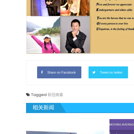
Share on Facebook
Tweet on twitter
Tagged
新冠病毒
相关新闻