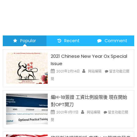
Popular
Recent
Comment
2021 Chinese New Year Ox Special
Issue
在
2021年2月14日
网站编辑
留言功能已關
〈2021
閉
Chinese
New
Year
繼H-1B簽證 工資比例設限後 現在開始
Ox
對OPT開刀
Special
Issue〉
在
2021年1月17日
网站编辑
留言功能已關
中
〈繼
閉
H-
1B
簽