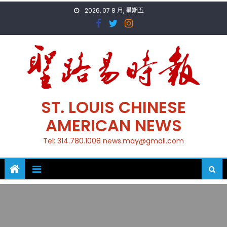
Skip
2026, 07 8 月, 星期五
to
content
ST. LOUIS CHINESE
AMERICAN NEWS
Tel: 314.780.1008 news.may@gmail.com