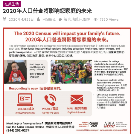
在美生活
2020年人口普查将影响您家庭的未来
Posted
Author
在
留言功能已關閉
2020年4月23日
网站编辑
17350 Views
on
〈2020
年
人
口
普
查
将
影
响
您
家
庭
的
未
来〉
中