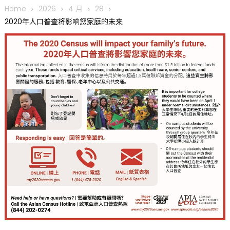
圆满举行
Home
2026
4 月
28
圣路易龙舟俱乐部5月16日龙舟体验日 邀请各界亲身体验划行乐
2020年人口普查将影响您家庭的未来
趣 + 水上竞速魅力
三十二载跨越时空的相逢
执掌密苏里植物园近四十年 致力推动全球植物多样性研究与中美
合作 Peter Raven 博士逝世 享年89岁
一晃三十年，初夏又相逢。中华日，等你来赴约 —— 密苏里植物
园“中华日三十周年特别报道（五）
筝声与琴韵交汇：刘励(Li Statler)与钢琴家Darek演绎一场古筝
与钢琴的精彩对话