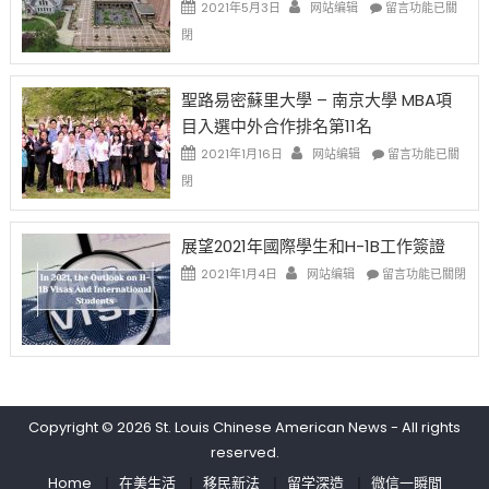
哈
在
2021年5月3日
网站编辑
留言功能已關
(lottery)
佛
〈過
閉
取
老
去
消〉
师
的
中
免
兩
聖路易密蘇里大學 – 南京大學 MBA項
费
年
目入選中外合作排名第11名
英
里
文
國
在
2021年1月16日
网站编辑
留言功能已關
写
際
〈聖
閉
作
留
路
课!
學
易
只
生
密
展望2021年國際學生和H-1B工作簽證
办
和
蘇
在
两
大
里
2021年1月4日
网站编辑
留言功能已關閉
〈展
场
學
大
望
错
面
學
2021
过
臨
–
年
可
的
南
國
惜〉
挑
京
際
中
戰
大
學
和
學
Copyright © 2026
St. Louis Chinese American News
- All rights
生
未
MBA
reserved.
和
來〉
項
H-
中
目
Home
在美生活
移民新法
留学深造
微信一瞬間