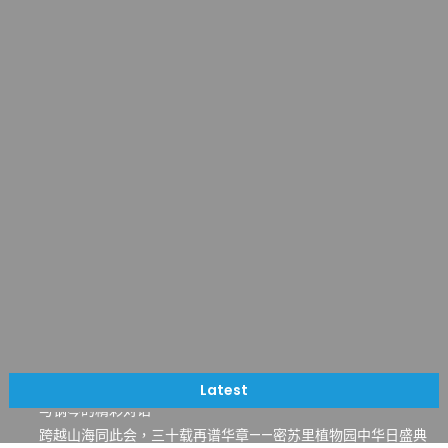
一晃三十年，初夏又相逢。中华日，等你来赴约 —— 密苏里植物
园“中华日三十周年特别报道（五）
筝声与琴韵交汇：刘励(Li Statler)与钢琴家Darek演绎一场古筝
Latest
与钢琴的精彩对话
跨越山海同此会，三十载再谱华章——密苏里植物园中华日盛典