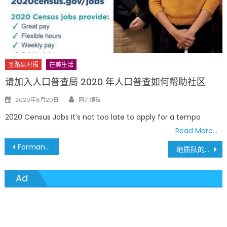
圣路易时报
在美生活
请加入人口普查局 2020 年人口普查如何帮助社区
Author
Posted
2020年6月20日
网站编辑
on
2020 Census Jobs It’s not too late to apply for a tempo
Read More…
文
Forman & Wang Attorney at Law 王恩隆律师
地质队的第一天 – 自说自画 2
章
Ad
導
覽