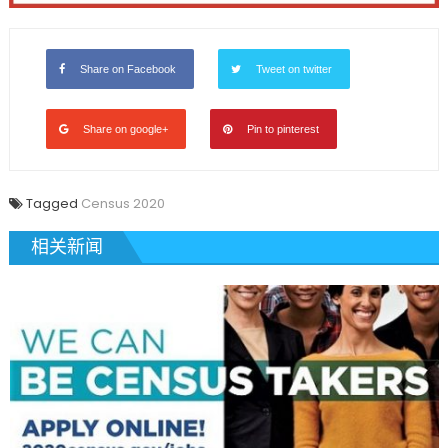
Share on Facebook
Tweet on twitter
Share on google+
Pin to pinterest
Tagged
Census 2020
相关新闻