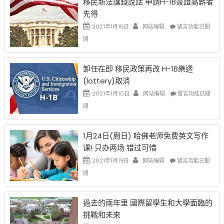
移民新法讓錢說話 申請H-1B簽證高薪者
證
先得
工
資
在
2021年1月15日
网站编辑
留言功能已關
比
〈移
閉
例
民
設
新
限
法
卸任在即 移民政策再改 H-1B樂透
後
讓
(lottery)取消
現
錢
在
說
在
2021年1月10日
网站编辑
留言功能已關
開
話
〈卸
閉
始
申
任
對
請
在
OPT
H-
即
1月24日(周日) 哈佛老师免费英文写作
開
1B
移
课! 只办两场 错过可惜
刀〉
簽
民
中
證
政
在
2021年1月19日
网站编辑
留言功能已關
高
策
〈1
閉
薪
再
月
者
改
24
先
H-
日
過去的兩年里 國際留學生和大學面臨的
得〉
1B
(周
挑戰和未來
中
樂
日)
透