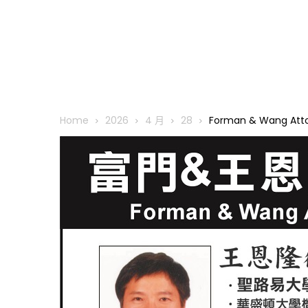
Home
2026
4 月
28
Forman & Wang At