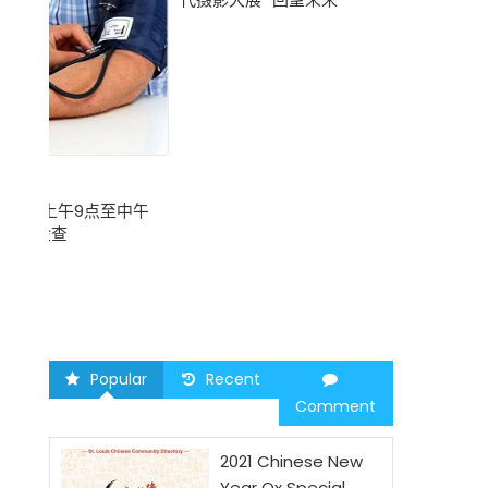
圣路易时报
中午
2026 马年
Popular
Recent
Comment
2021 Chinese New
Year Ox Special