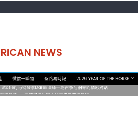
MERICAN NEWS
。中华日，等你来赴约 —— 密苏里植物园“中华日三十周年特别报道（五
造
微信一瞬間
聖路易時報
2026 YEAR OF THE HORSE
 Statler)与钢琴家Darek演绎一场古筝与钢琴的精彩对话
再谱华章——密苏里植物园中华日盛典圆满举行
日龙舟体验日 邀请各界亲身体验划行乐趣 + 水上竞速魅力
致力推动全球植物多样性研究与中美合作 Peter Raven 博士逝世 享年
。中华日，等你来赴约 —— 密苏里植物园“中华日三十周年特别报道（五
 Statler)与钢琴家Darek演绎一场古筝与钢琴的精彩对话