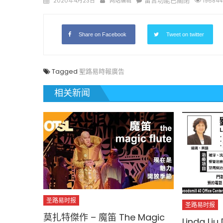
留言功能已關閉
2020年4月23日
网站编辑
196844
on
〈Forman
&
Wang
Share on Facebook
Tweet on twitter
Attorney
at
Law
Tagged
聖路易時報廣告
王
恩
相关新闻
隆
律
师〉
中
圣路易时报
圣路易时报
莫扎特傑作 – 魔笛 The Magic
Linda L