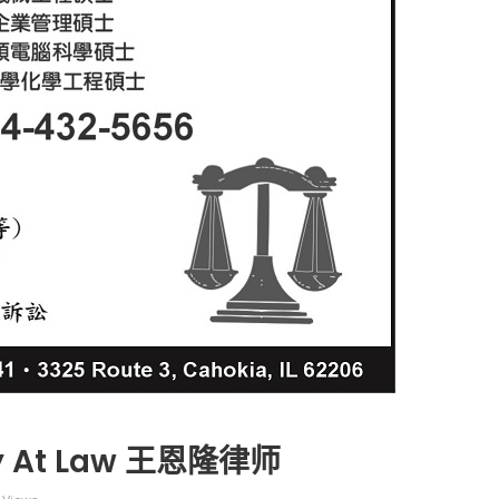
广告
圣路易时报
圣路易时报广告
 免费赠送血压计供符合
了解您的数字! 3月21日星期六 上午9点至
! 4月18日星期六 上午
Grace UM Church 免费健康检查
hurch
ey At Law 王恩隆律师