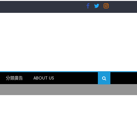
）
分類廣告
ABOUT US
89岁
）