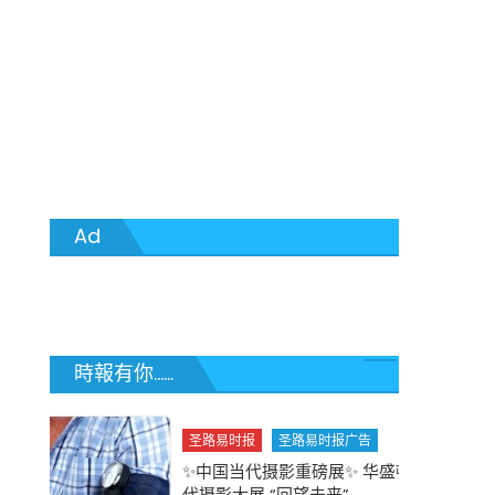
Ad
時報有你......
圣路易时报
圣路易时报广告
✨中国当代摄影重磅展✨ 华盛顿大学举办中国当
代摄影大展 “回望未来”