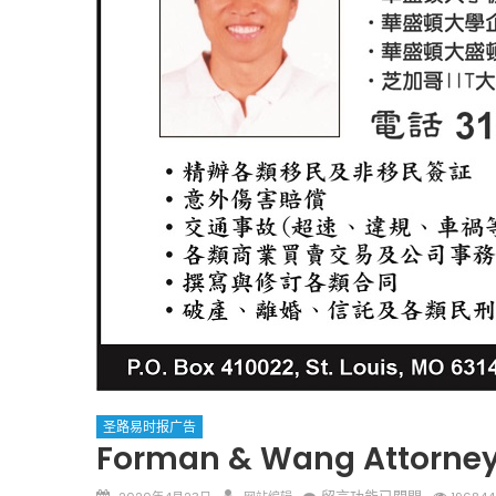
圣路易时报
圣路易时报
免费健康检查 无需预约
条件者使用 欢迎参加索取
易时报广告
9点至中午 Grace UM C
Peter Lu Team 卢长志
圣路易时报广告
Forman & Wang Attorn
Posted
Author
在