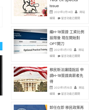
Issue
2021年2月14日
网站
在
编辑
留言功能已關閉
〈2021
Chinese
New
繼H-1B簽證 工資比例
Year
設限後 現在開始對
Ox
OPT開刀
Special
Issue〉
2021年1月17日
网站
中
在
编辑
留言功能已關閉
〈繼
H-
1B
移民新法讓錢說話 申
簽
請H-1B簽證高薪者先
證
得
工
資
2021年1月15日
网站
比
在
编辑
留言功能已關閉
例
〈移
設
民
限
新
卸任在即 移民政策再