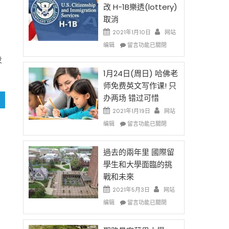
後
法
改 H-1B樂透(lottery)
現
讓
取消
在
錢
開
說
2021年1月10日
网站
期
始
話
在
编辑
留言功能已關閉
强
對
申
〈卸
发
OPT
請
任
開
H-
在
1月24日(周日) 哈佛老
刀〉
1B
即
师免费英文写作课! 只
中
簽
移
办两场 错过可惜
證
民
高
政
2021年1月19日
网站
薪
策
在
编辑
留言功能已關閉
者
再
〈1
先
改
月
得〉
H-
24
過去的兩年里 國際留
中
1B
日
學生和大學面臨的挑
樂
(周
戰和未來
透
日)
(lottery)
哈
2021年5月3日
网站
取
佛
在
编辑
留言功能已關閉
消〉
老
〈過
中
师
去
免