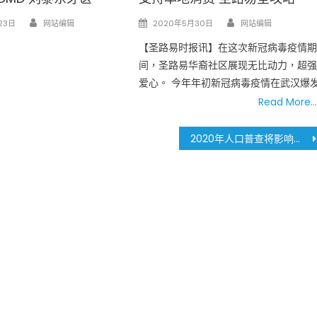
Author
Author
Posted
23日
网站编辑
2020年5月30日
网站编辑
on
【圣路易时报讯】在这次新冠病毒疫情
间，圣路易华裔社区展现无比动力，超
爱心。 今年年初新冠病毒疫情在武汉爆
Read More…
2020年人口普查将影响您家庭的未来