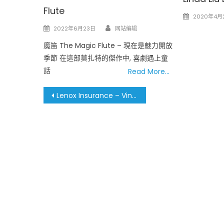
Flute
Posted
2020年4月
Author
on
Posted
2022年6月23日
网站编辑
on
魔笛 The Magic Flute – 現在是魅力開放
季節 在這部莫扎特的傑作中, 喜劇遇上童
話
Read More…
文
Lenox Insurance – Vincent Huang 幸福保险
章
導
覽