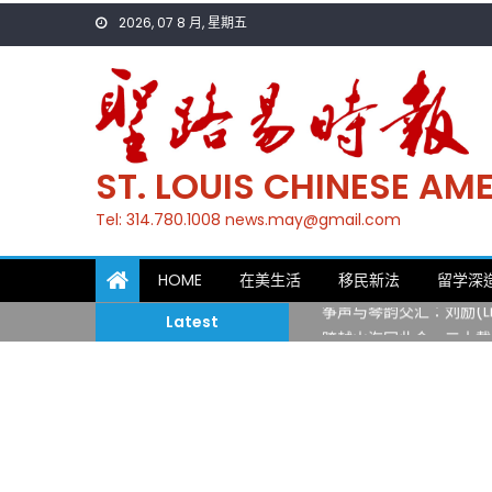
Skip
2026, 07 8 月, 星期五
to
content
ST. LOUIS CHINESE A
Tel: 314.780.1008 news.may@gmail.com
一晃三十年，初夏又相逢
HOME
在美生活
移民新法
留学深
筝声与琴韵交汇：刘励(Li
Latest
跨越山海同此会，三十载
圣路易龙舟俱乐部5月16
三十二载跨越时空的相逢
执掌密苏里植物园近四十年 
一晃三十年，初夏又相逢
筝声与琴韵交汇：刘励(Li