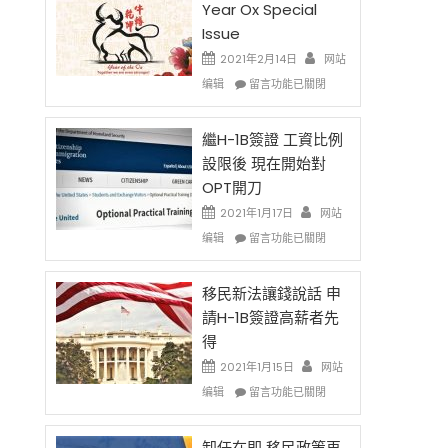
Year Ox Special
Issue
2021年2月14日
网站
在
编辑
留言功能已關閉
〈2021
Chinese
New
繼H-1B簽證 工資比例
Year
設限後 現在開始對
Ox
OPT開刀
Special
Issue〉
2021年1月17日
网站
中
在
编辑
留言功能已關閉
〈繼
H-
1B
移民新法讓錢說話 申
簽
請H-1B簽證高薪者先
證
得
工
資
2021年1月15日
网站
比
在
编辑
留言功能已關閉
例
〈移
設
民
限
新
卸任在即 移民政策再