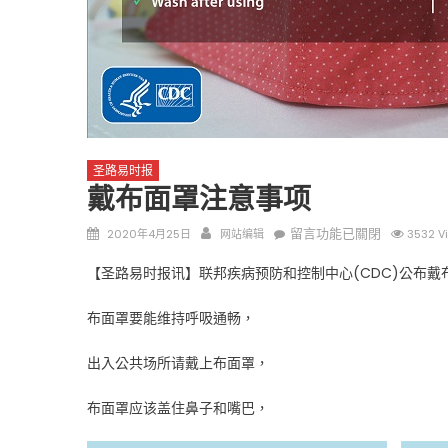
圣路易时报
圣路易时报
圣路易时报
戴布面罩注意事项
免费健康检查 无需预约
条件者使用 欢迎参加索取
易时报广告
Posted
Author
在
留言功能已關閉
2020年4月25日
网站编辑
3532 V
9点至中午 Grace UM C
Peter Lu Team 卢长志
on
〈戴
【圣路易时报讯】联邦疾病预防和控制中心(CDC)公布戴
布
面
布面罩要能维持呼吸通畅，
罩
注
出入公共场所请戴上布面罩，
意
事
布面罩应该盖住鼻子和嘴巴，
项〉
中