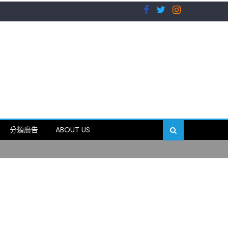
）
分類廣告
ABOUT US
89岁
）