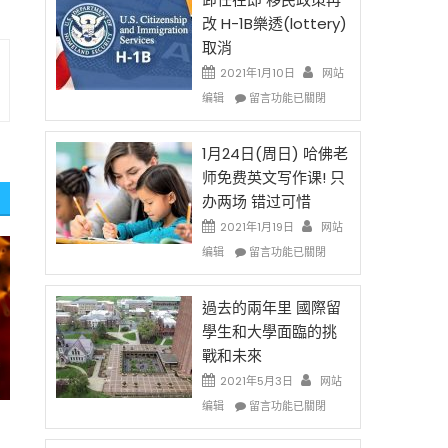
後
法
改 H-1B樂透(lottery)
現
讓
取消
在
錢
開
說
2021年1月10日
网站
始
話
在
编辑
留言功能已關閉
對
申
〈卸
OPT
請
任
開
H-
在
1月24日(周日) 哈佛老
刀〉
1B
即
师免费英文写作课! 只
中
簽
移
办两场 错过可惜
證
民
高
政
2021年1月19日
网站
薪
策
在
编辑
留言功能已關閉
者
再
〈1
先
改
月
得〉
H-
24
過去的兩年里 國際留
中
1B
日
學生和大學面臨的挑
樂
(周
戰和未來
透
日)
(lottery)
哈
2021年5月3日
网站
取
佛
在
编辑
留言功能已關閉
消〉
老
〈過
中
师
去