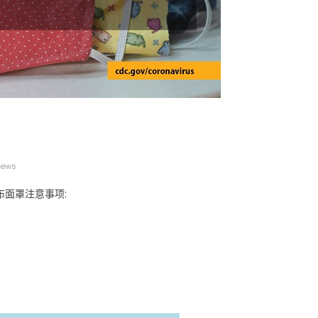
广告
圣路易时报
圣路易时报广告
 免费赠送血压计供符合
了解您的数字! 3月21日星期六 上午9点至
! 4月18日星期六 上午
Grace UM Church 免费健康检查
iews
hurch
布面罩注意事项: