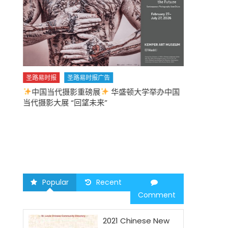
圣路易时报
圣路易时报广告
中国当代摄影重磅展
华盛顿大学举办中国
圣路易时报
当代摄影大展 “回望未来”
中午
2026 马年
Popular
Recent
Comment
2021 Chinese New