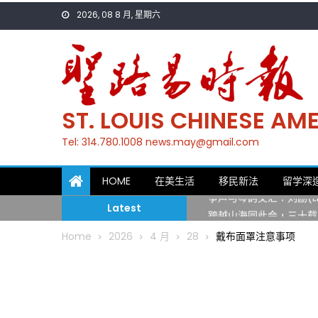
Skip
2026, 08 8 月, 星期六
to
content
ST. LOUIS CHINESE A
Tel: 314.780.1008 news.may@gmail.com
一晃三十年，初夏又相逢
HOME
在美生活
移民新法
留学深
筝声与琴韵交汇：刘励(Li
Latest
跨越山海同此会，三十载
圣路易龙舟俱乐部5月16
Home
2026
4 月
28
戴布面罩注意事项
三十二载跨越时空的相逢
执掌密苏里植物园近四十年 
一晃三十年，初夏又相逢
筝声与琴韵交汇：刘励(Li