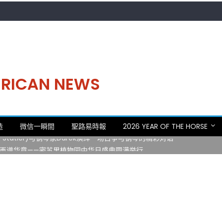
MERICAN NEWS
。中华日，等你来赴约 —— 密苏里植物园“中华日三十周年特别报道（五
造
微信一瞬間
聖路易時報
2026 YEAR OF THE HORSE
 Statler)与钢琴家Darek演绎一场古筝与钢琴的精彩对话
再谱华章——密苏里植物园中华日盛典圆满举行
日龙舟体验日 邀请各界亲身体验划行乐趣 + 水上竞速魅力
致力推动全球植物多样性研究与中美合作 Peter Raven 博士逝世 享年
。中华日，等你来赴约 —— 密苏里植物园“中华日三十周年特别报道（五
 Statler)与钢琴家Darek演绎一场古筝与钢琴的精彩对话