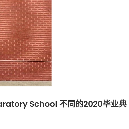
广告
圣路易时报
圣路易时报广告
 免费赠送血压计供符合
了解您的数字! 3月21日星期六 上午9点至
! 4月18日星期六 上午
Grace UM Church 免费健康检查
hurch
eparatory School 不同的2020毕业典