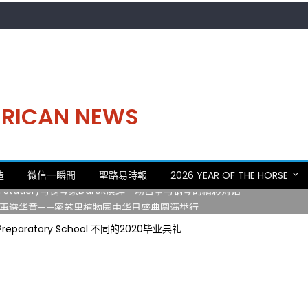
MERICAN NEWS
。中华日，等你来赴约 —— 密苏里植物园“中华日三十周年特别报道（五
造
微信一瞬間
聖路易時報
2026 YEAR OF THE HORSE
 Statler)与钢琴家Darek演绎一场古筝与钢琴的精彩对话
再谱华章——密苏里植物园中华日盛典圆满举行
日龙舟体验日 邀请各界亲身体验划行乐趣 + 水上竞速魅力
e Preparatory School 不同的2020毕业典礼
致力推动全球植物多样性研究与中美合作 Peter Raven 博士逝世 享年
。中华日，等你来赴约 —— 密苏里植物园“中华日三十周年特别报道（五
 Statler)与钢琴家Darek演绎一场古筝与钢琴的精彩对话