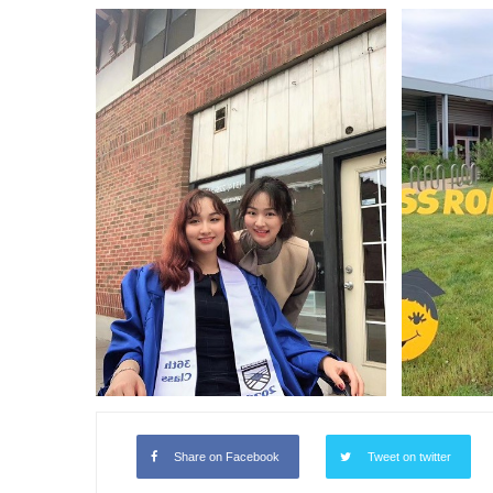
on
〈Crossroads
College
Preparatory
School
不
同
的
2020
毕
业
典
礼〉
中
Share on Facebook
Tweet on twitter