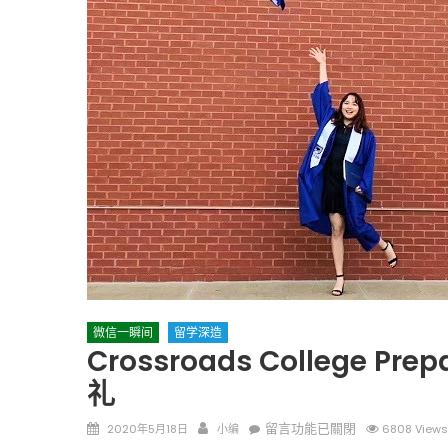
圣路易时报
圣路易时报
免费健康检查 无需预约
条件者使用 欢迎参加索取
易时报广告
9点至中午 Grace UM C
Peter Lu Team 卢长志
微信一瞬间
留学深造
Crossroads College Pr
礼
Posted
Author
在
留言功能已關閉
2020年5月18日
小编
6808 Views