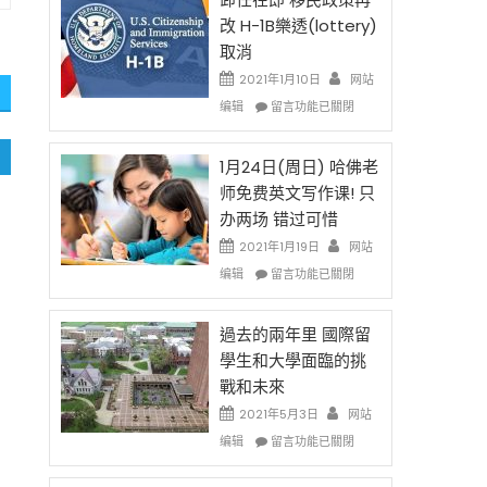
後
法
改 H-1B樂透(lottery)
現
讓
取消
在
錢
開
說
2021年1月10日
网站
始
話
在
编辑
留言功能已關閉
對
申
〈卸
OPT
請
任
開
H-
在
1月24日(周日) 哈佛老
刀〉
1B
即
师免费英文写作课! 只
中
簽
移
办两场 错过可惜
證
民
高
政
2021年1月19日
网站
薪
策
在
编辑
留言功能已關閉
者
再
〈1
先
改
月
得〉
H-
24
過去的兩年里 國際留
中
1B
日
學生和大學面臨的挑
樂
(周
戰和未來
透
日)
(lottery)
哈
2021年5月3日
网站
取
佛
在
编辑
留言功能已關閉
消〉
老
〈過
中
师
去