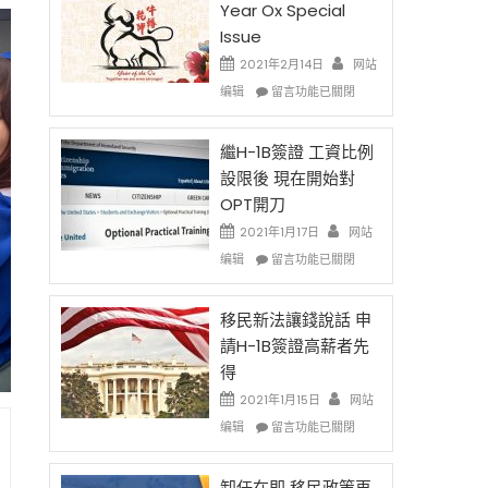
Year Ox Special
Issue
2021年2月14日
网站
在
编辑
留言功能已關閉
〈2021
Chinese
New
繼H-1B簽證 工資比例
Year
設限後 現在開始對
Ox
OPT開刀
Special
Issue〉
2021年1月17日
网站
中
在
编辑
留言功能已關閉
〈繼
H-
1B
移民新法讓錢說話 申
簽
請H-1B簽證高薪者先
證
得
工
資
2021年1月15日
网站
比
在
编辑
留言功能已關閉
例
〈移
設
民
限
新
卸任在即 移民政策再