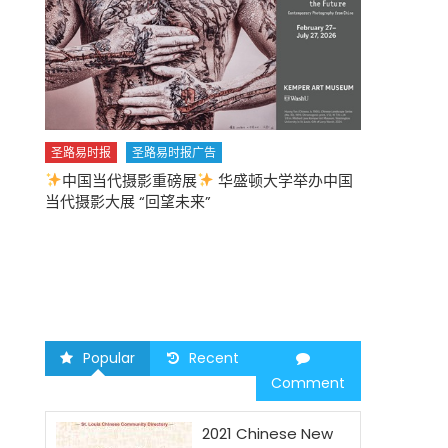
圣路易时报
圣路易时报广告
中国当代摄影重磅展
华盛顿大学举办中国
圣路易时报
当代摄影大展 “回望未来”
中午
2026 马年
Popular
Recent
Comment
2021 Chinese New