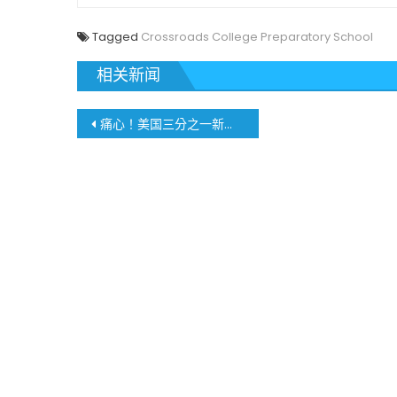
Tagged
Crossroads College Preparatory School
相关新闻
文
痛心！美国三分之一新冠死亡病例竟出现在这里
章
導
覽