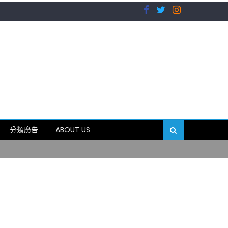
）
分類廣告
ABOUT US
89岁
）