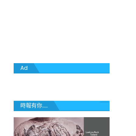
Ad
時報有你......