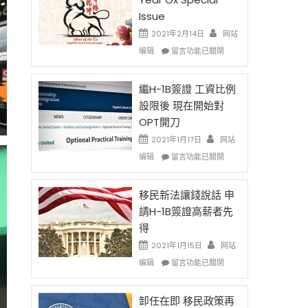
Issue
2021年2月14日
网站
在
编辑
留言功能已關閉
〈2021
Chinese
New
繼H-1B簽證 工資比例
Year
設限後 現在開始對
Ox
OPT開刀
Special
Issue〉
2021年1月17日
网站
中
在
编辑
留言功能已關閉
〈繼
H-
1B
移民新法讓錢說話 申
簽
請H-1B簽證高薪者先
證
得
工
資
2021年1月15日
网站
比
在
编辑
留言功能已關閉
例
〈移
設
民
限
新
卸任在即 移民政策再