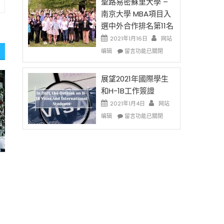
的
聖路易密蘇里大學 –
费
兩
南京大學 MBA項目入
英
年
選中外合作排名第11名
文
里
写
國
2021年1月16日
网站
作
際
在
编辑
留言功能已關閉
课!
留
〈聖
只
學
路
办
生
易
展望2021年國際學生
两
和
密
和H-1B工作簽證
场
大
蘇
2021年1月4日
错
网站
學
里
过
在
面
大
编辑
留言功能已關閉
可
〈展
臨
學
惜〉
望
的
–
中
2021
挑
南
年
戰
京
國
和
大
際
未
學
學
來〉
MBA
生
中
項
和
目
H-
入
1B
選