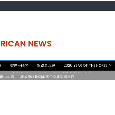
MERICAN NEWS
。中华日，等你来赴约 —— 密苏里植物园“中华日三十周年特别报道（五
造
微信一瞬間
聖路易時報
2026 YEAR OF THE HORSE
 Statler)与钢琴家Darek演绎一场古筝与钢琴的精彩对话
再谱华章——密苏里植物园中华日盛典圆满举行
日龙舟体验日 邀请各界亲身体验划行乐趣 + 水上竞速魅力
致力推动全球植物多样性研究与中美合作 Peter Raven 博士逝世 享年
。中华日，等你来赴约 —— 密苏里植物园“中华日三十周年特别报道（五
 Statler)与钢琴家Darek演绎一场古筝与钢琴的精彩对话