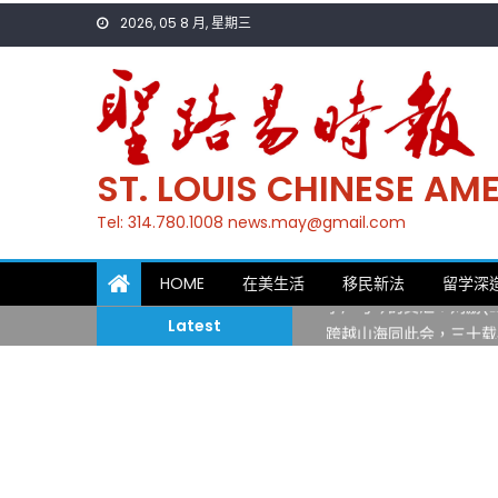
Skip
2026, 05 8 月, 星期三
to
content
ST. LOUIS CHINESE A
Tel: 314.780.1008 news.may@gmail.com
一晃三十年，初夏又相逢
HOME
在美生活
移民新法
留学深
筝声与琴韵交汇：刘励(Li
跨越山海同此会，三十载
Latest
圣路易龙舟俱乐部5月16
三十二载跨越时空的相逢
执掌密苏里植物园近四十年 
一晃三十年，初夏又相逢
筝声与琴韵交汇：刘励(Li