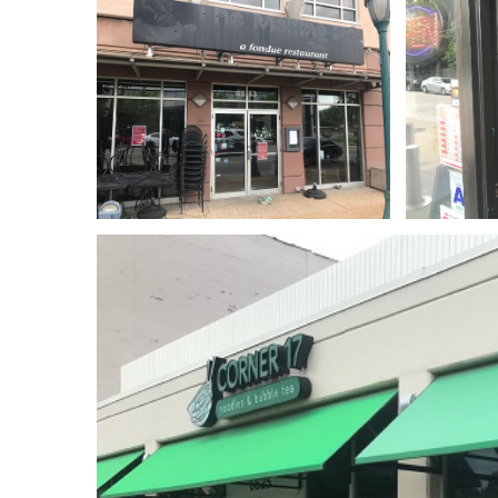
大
学
城
Delmar
Loop
商
圈〉
中