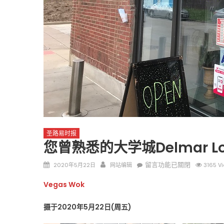
圣路易时报
圣路易时报
免费健康检查 无需预约
条件者使用 欢迎参加索取
易时报广告
9点至中午 Grace UM C
Peter Lu Team 卢长志
圣路易时报
您曾熟悉的大学城Delmar L
Posted
Author
在
留言功能已關閉
2020年5月22日
网站编辑
3165 V
on
〈您
Vegas Wok
曾
熟
摄于2020年5月22日(周五)
悉
的