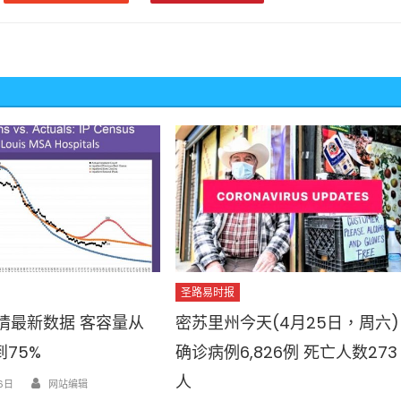
圣路易时报
情最新数据 客容量从
密苏里州今天(4月25日，周六)
到75%
确诊病例6,826例 死亡人数273
Author
人
6日
网站编辑