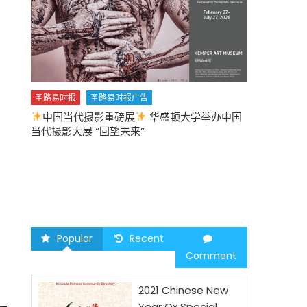
圣路易时报
圣路易时报广告
中国当代摄影重磅展
华盛顿大学举办中国
圣路易时报
当代摄影大展 “回望未来”
中午
2026 马年
Popular
Recent
Comment
2021 Chinese New
Year Ox Special