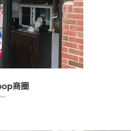
广告
圣路易时报
圣路易时报广告
 免费赠送血压计供符合
了解您的数字! 3月21日星期六 上午9点至
! 4月18日星期六 上午
Grace UM Church 免费健康检查
hurch
oop商圈
iews