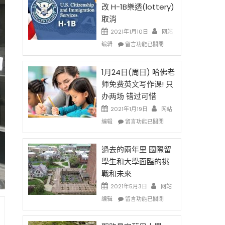
後
法
改 H-1B樂透(lottery)
現
讓
取消
在
錢
開
說
2021年1月10日
网站
始
話
在
编辑
留言功能已關閉
對
申
〈卸
OPT
請
任
開
H-
在
1月24日(周日) 哈佛老
刀〉
1B
即
师免费英文写作课! 只
中
簽
移
办两场 错过可惜
證
民
高
政
2021年1月19日
网站
薪
策
在
编辑
留言功能已關閉
者
再
〈1
先
改
月
得〉
H-
24
過去的兩年里 國際留
中
1B
日
學生和大學面臨的挑
樂
(周
戰和未來
透
日)
(lottery)
哈
2021年5月3日
网站
取
佛
在
编辑
留言功能已關閉
消〉
老
〈過
中
师
去
免