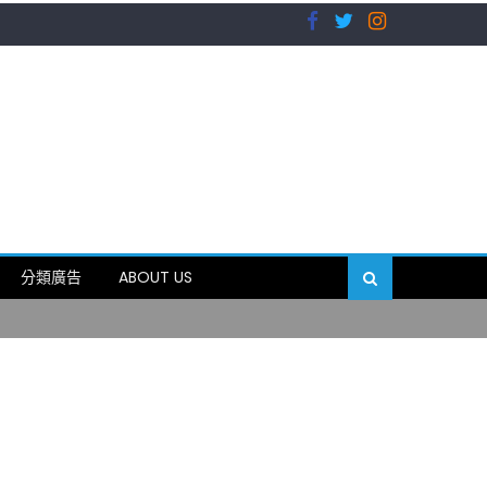
）
分類廣告
ABOUT US
89岁
）