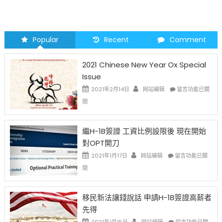
Popular
Recent
Comment
2021 Chinese New Year Ox Special
Issue
在
2021年2月14日
网站编辑
留言功能已關
〈2021
閉
Chinese
New
Year
繼H-1B簽證 工資比例設限後 現在開始
Ox
對OPT開刀
Special
Issue〉
在
2021年1月17日
网站编辑
留言功能已關
中
〈繼
閉
H-
1B
簽
移民新法讓錢說話 申請H-1B簽證高薪者
證
先得
工
資
在
2021年1月15日
网站编辑
留言功能已關