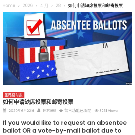
圆满举行
Home
2026
4 月
28
如何申请缺席投票和邮寄投票
圣路易龙舟俱乐部5月16日龙舟体验日 邀请各界亲身体验划行乐
趣 + 水上竞速魅力
三十二载跨越时空的相逢
执掌密苏里植物园近四十年 致力推动全球植物多样性研究与中美
合作 Peter Raven 博士逝世 享年89岁
一晃三十年，初夏又相逢。中华日，等你来赴约 —— 密苏里植物
园“中华日三十周年特别报道（五）
筝声与琴韵交汇：刘励(Li Statler)与钢琴家Darek演绎一场古筝
与钢琴的精彩对话
圣路易时报
如何申请缺席投票和邮寄投票
Posted
Author
在
留言功能已關閉
2020年6月22日
网站编辑
3231 Views
on
〈如
If you would like to request an absentee
何
ballot OR a vote-by-mail ballot due to
申