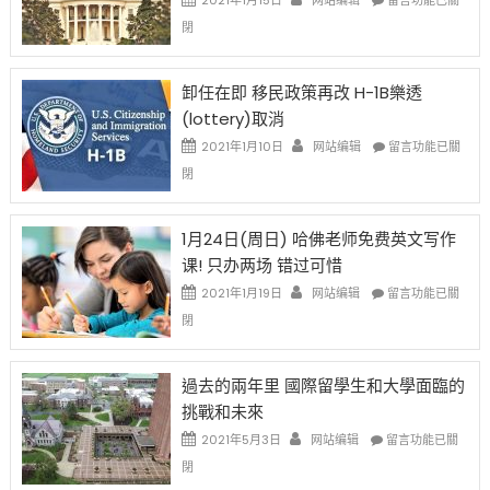
比
〈移
閉
例
民
設
新
限
法
卸任在即 移民政策再改 H-1B樂透
後
讓
(lottery)取消
現
錢
在
說
在
2021年1月10日
网站编辑
留言功能已關
開
話
〈卸
閉
始
申
任
對
請
在
OPT
H-
即
1月24日(周日) 哈佛老师免费英文写作
開
1B
移
课! 只办两场 错过可惜
刀〉
簽
民
中
證
政
在
2021年1月19日
网站编辑
留言功能已關
高
策
〈1
閉
薪
再
月
者
改
24
先
H-
日
過去的兩年里 國際留學生和大學面臨的
得〉
1B
(周
挑戰和未來
中
樂
日)
透
哈
在
2021年5月3日
网站编辑
留言功能已關
(lottery)
佛
〈過
閉
取
老
去