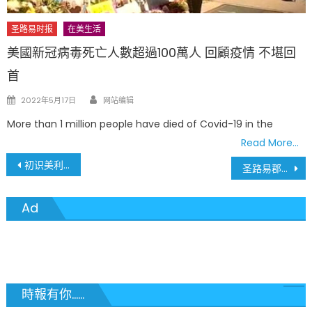
圣路易时报
在美生活
美國新冠病毒死亡人數超過100萬人 回顧疫情 不堪回
首
Author
Posted
2022年5月17日
网站编辑
on
More than 1 million people have died of Covid-19 in the
Read More…
文
初识美利坚 – 自说自画 10
圣路易郡将自6月29日起开放大部分青少年体育活动
章
Ad
導
覽
時報有你......