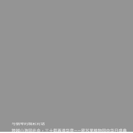
一晃三十年，初夏又相逢。中华日，等你来赴约 —— 密苏里植物
园“中华日三十周年特别报道（五）
筝声与琴韵交汇：刘励(Li Statler)与钢琴家Darek演绎一场古筝
与钢琴的精彩对话
跨越山海同此会，三十载再谱华章——密苏里植物园中华日盛典