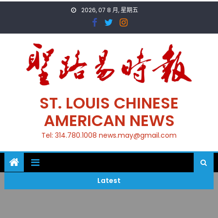
Skip
2026, 07 8 月, 星期五
to
content
ST. LOUIS CHINESE
AMERICAN NEWS
Tel: 314.780.1008 news.may@gmail.com
Latest