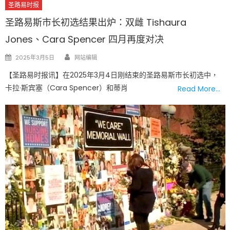
圣路易时报
圣路易斯市长初选结果出炉：双雌 Tishaura
Jones、Cara Spencer 四月再度对决
Author
Posted
2025年3月5日
网站编辑
on
【圣路易时报讯】在2025年3月4日刚结束的圣路易斯市长初选中，
卡拉·斯宾塞（Cara Spencer）和蒂肖
Read More…