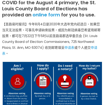
COVID for the August 4 primary, the St.
请
缺
Louis County Board of Elections has
席
provided an
online form
for you to use.
投
票
【圣路易时报讯】今年8月4日是2020年大选年党内初选日，如果您
和
当天无法投票，可事先申请缺席投票，或因为新冠病毒您希望用邮寄
邮
投票，都可在7月22日下午5时以前圣路易郡选举委员会 (St. Louis
寄
County Board of Election Commissioners, 725 Northwest
投
Plaza, St. Ann, MO 63074) 收到邮寄填妥
申请表
或个人递交
申请
票〉
表
。
中