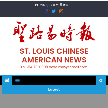
Skip
2026, 07 8 月, 星期五
to
content
ST. LOUIS CHINESE
AMERICAN NEWS
Tel: 314.780.1008 news.may@gmail.com
Latest