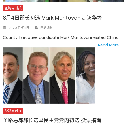
圣路易时报
8月4日郡长初选 Mark Mantovani走访华埠
Author
Posted
2020年7月1日
网站编辑
on
County Executive candidate Mark Mantovani visited China
Read More…
圣路易时报
圣路易郡郡长选举民主党党内初选 投票指南