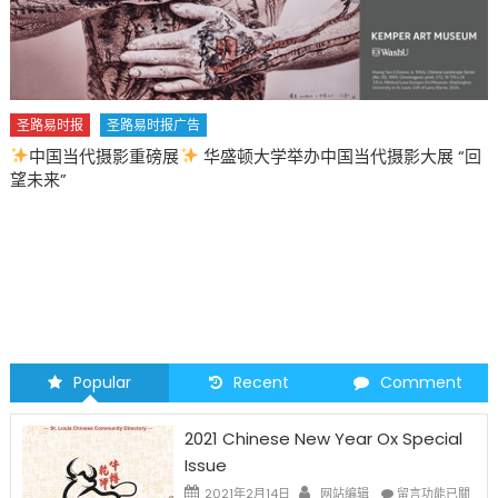
圣路易时报
圣路易时报广告
中国当代摄影重磅展
华盛顿大学举办中国当代摄影大展 “回
望未来”
Popular
Recent
Comment
2021 Chinese New Year Ox Special
Issue
在
2021年2月14日
网站编辑
留言功能已關