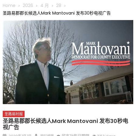
圆满举行
Home
2026
4 月
28
圣路易龙舟俱乐部5月16日龙舟体验日 邀请各界亲身体验划行乐
圣路易郡郡长候选人Mark Mantovani 发布30秒电视广告
趣 + 水上竞速魅力
三十二载跨越时空的相逢
执掌密苏里植物园近四十年 致力推动全球植物多样性研究与中美
合作 Peter Raven 博士逝世 享年89岁
一晃三十年，初夏又相逢。中华日，等你来赴约 —— 密苏里植物
园“中华日三十周年特别报道（五）
筝声与琴韵交汇：刘励(Li Statler)与钢琴家Darek演绎一场古筝
与钢琴的精彩对话
圣路易时报
圣路易郡郡长候选人Mark Mantovani 发布30秒电
视广告
Posted
Author
在
留言功能已關閉
2020年7月7日
网站编辑
3153 Views