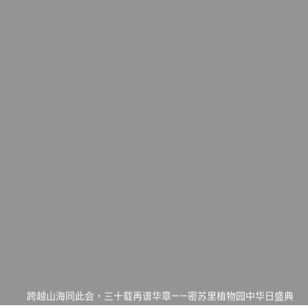
一晃三十年，初夏又相逢。中华日，等你来赴约 —— 密苏里植物
园“中华日三十周年特别报道（五）
筝声与琴韵交汇：刘励(Li Statler)与钢琴家Darek演绎一场古筝
与钢琴的精彩对话
跨越山海同此会，三十载再谱华章——密苏里植物园中华日盛典