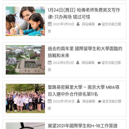
請
在
OPT
H-
即
1月24日(周日) 哈佛老师免费英文写作
開
1B
移
课! 只办两场 错过可惜
刀〉
簽
民
中
證
政
在
2021年1月19日
网站编辑
留言功能已關
高
策
〈1
閉
薪
再
月
者
改
24
先
H-
日
過去的兩年里 國際留學生和大學面臨的
得〉
1B
(周
挑戰和未來
中
樂
日)
透
哈
在
2021年5月3日
网站编辑
留言功能已關
(lottery)
佛
〈過
閉
取
老
去
消〉
师
的
中
免
兩
聖路易密蘇里大學 – 南京大學 MBA項
费
年
目入選中外合作排名第11名
英
里
文
國
在
2021年1月16日
网站编辑
留言功能已關
写
際
〈聖
閉
作
留
路
课!
學
易
只
生
密
展望2021年國際學生和H-1B工作簽證
办
和
蘇