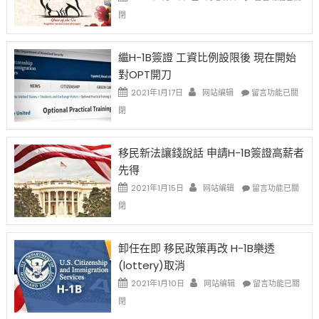
〈2021
閉
Chinese
New
Year
繼H-1B簽證 工資比例設限後 現在開始
Ox
對OPT開刀
Special
Issue〉
在
2021年1月17日
网站编辑
留言功能已關
中
〈繼
閉
H-
1B
簽
移民新法讓錢說話 申請H-1B簽證高薪者
證
先得
工
資
在
2021年1月15日
网站编辑
留言功能已關
比
〈移
閉
例
民
設
新
限
法
卸任在即 移民政策再改 H-1B樂透
後
讓
(lottery)取消
現
錢
在
說
在
2021年1月10日
网站编辑
留言功能已關
開
話
〈卸
閉
始
申
任
對