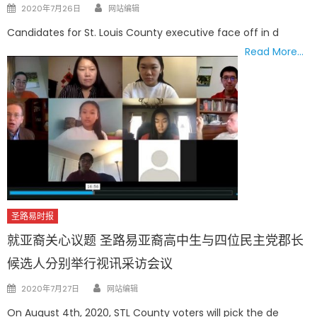
Author
Posted
2020年7月26日
网站编辑
on
Candidates for St. Louis County executive face off in d
Read More…
圣路易时报
就亚裔关心议题 圣路易亚裔高中生与四位民主党郡长
候选人分别举行视讯采访会议
Author
Posted
2020年7月27日
网站编辑
on
On August 4th, 2020, STL County voters will pick the de