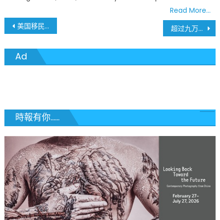
Read More…
文
美国移民局发布新规：留学生若只上网课或被遣返
超过九万家密苏里州企业组织收到联邦薪资保护计划贷款
章
Ad
導
覽
時報有你......