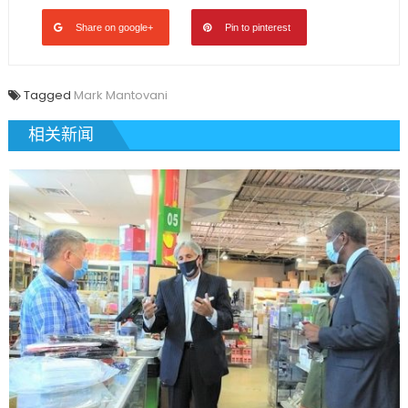
Share on google+
Pin to pinterest
Tagged
Mark Mantovani
相关新闻