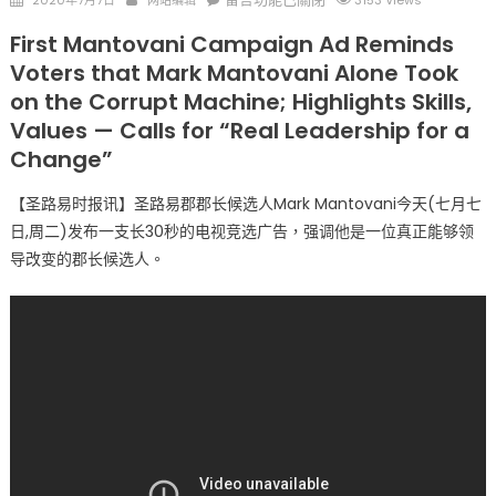
on
〈圣
First Mantovani Campaign Ad Reminds
路
Voters that Mark Mantovani Alone Took
易
on the Corrupt Machine; Highlights Skills,
郡
郡
Values — Calls for “Real Leadership for a
长
Change”
候
选
【圣路易时报讯】圣路易郡郡长候选人Mark Mantovani今天(七月七
人
日,周二)发布一支长30秒的电视竞选广告，强调他是一位真正能够领
Mark
导改变的郡长候选人。
Mantovani
发
布
30
秒
电
视
广
告〉