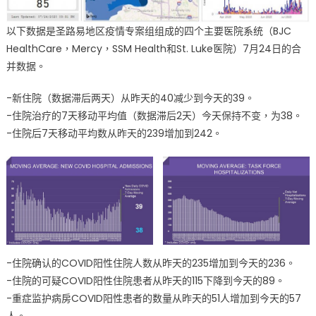
以下数据是圣路易地区疫情专案组组成的四个主要医院系统（BJC
HealthCare，Mercy，SSM Health和St. Luke医院）7月24日的合
并数据。
-新住院（数据滞后两天）从昨天的40减少到今天的39。
-住院治疗的7天移动平均值（数据滞后2天）今天保持不变，为38。
-住院后7天移动平均数从昨天的239增加到242。
-住院确认的COVID阳性住院人数从昨天的235增加到今天的236。
-住院的可疑COVID阳性住院患者从昨天的115下降到今天的89。
-重症监护病房COVID阳性患者的数量从昨天的51人增加到今天的57
人。