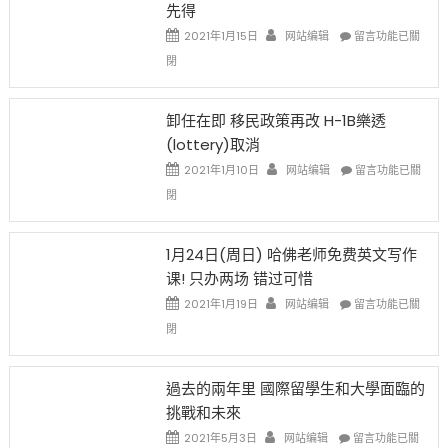
先得
工
資
在
2021年1月15日
网站编辑
留言功能已關
比
〈移
閉
例
民
設
新
限
法
卸任在即 移民政策再改 H-1B樂透
後
讓
(lottery)取消
現
錢
在
說
在
2021年1月10日
网站编辑
留言功能已關
開
話
〈卸
閉
始
申
任
對
請
在
OPT
H-
即
1月24日(周日) 哈佛老师免费英文写作
開
1B
移
课! 只办两场 错过可惜
刀〉
簽
民
中
證
政
在
2021年1月19日
网站编辑
留言功能已關
高
策
〈1
閉
薪
再
月
者
改
24
先
H-
日
過去的兩年里 國際留學生和大學面臨的
得〉
1B
(周
挑戰和未來
中
樂
日)
透
哈
在
2021年5月3日
网站编辑
留言功能已關