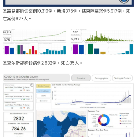
易
郡
圣路易郡确诊案例10,319例，新增375例，结束隔离案例5,917例，死
确
亡案例627人。
诊
案
例
逾
万〉
中
圣查尔斯郡确诊病例2,832例，死亡85人。