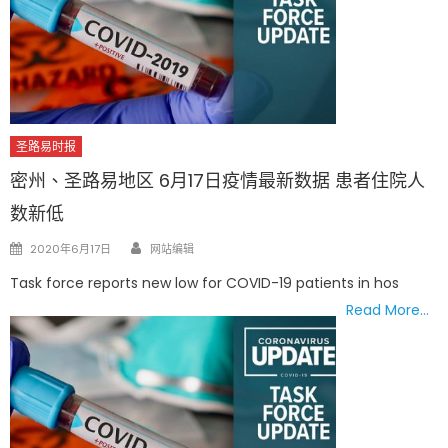
圣路易时报
密州、圣路易地区 6月17日疫情最新数据 患者住院人
数新低
Author
Posted
2020年6月17日
网站编辑
on
Task force reports new low for COVID-19 patients in hos
Read More…