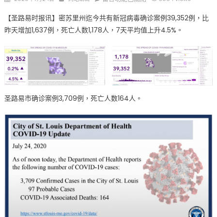
on
〈密
【圣路易时报讯】密苏里州迄今共有新冠病毒确诊案例39,352例，比
州、
昨天增加1,637例，死亡人数1,178人，7天平均值上升4.5%。
圣
路
易
地
区
7
月
圣路易市确诊案例3,709例，死亡人数164人。
24
日
疫
情
最
新
数
据
圣
路