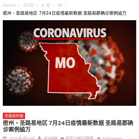
圆满举行
Home
2026
4 月
28
圣路易龙舟俱乐部5月16日龙舟体验日 邀请各界亲身体验划行乐
密州、圣路易地区 7月24日疫情最新数据 圣路易郡确诊案例逾万
趣 + 水上竞速魅力
三十二载跨越时空的相逢
执掌密苏里植物园近四十年 致力推动全球植物多样性研究与中美
合作 Peter Raven 博士逝世 享年89岁
一晃三十年，初夏又相逢。中华日，等你来赴约 —— 密苏里植物
园“中华日三十周年特别报道（五）
筝声与琴韵交汇：刘励(Li Statler)与钢琴家Darek演绎一场古筝
与钢琴的精彩对话
圣路易时报
密州、圣路易地区 7月24日疫情最新数据 圣路易郡确
诊案例逾万
Posted
Author
在
留言功能已關閉
2020年7月24日
网站编辑
3064 Views