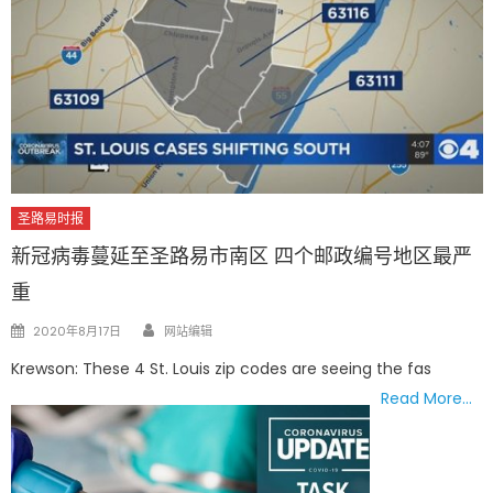
圣路易时报
新冠病毒蔓延至圣路易市南区 四个邮政编号地区最严
重
Author
Posted
2020年8月17日
网站编辑
on
Krewson: These 4 St. Louis zip codes are seeing the fas
Read More…