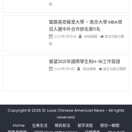
(lottery)
佛
〈過
閉
取
老
去
消〉
师
的
中
免
兩
聖路易密蘇里大學 – 南京大學 MBA項
费
年
目入選中外合作排名第11名
英
里
文
國
在
2021年1月16日
网站编辑
留言功能已關
写
際
〈聖
閉
作
留
路
课!
學
易
只
生
密
展望2021年國際學生和H-1B工作簽證
办
和
蘇
在
两
大
里
2021年1月4日
网站编辑
留言功能已關閉
〈展
场
學
大
望
错
面
學
2021
过
臨
–
年
可
的
南
國
惜〉
挑
京
際
中
戰
大
學
和
學
Copyright © 2026
St. Louis Chinese American News
- All rights
生
未
MBA
reserved.
和
來〉
項
H-
中
目
Home
在美生活
移民新法
留学深造
微信一瞬間
1B
入