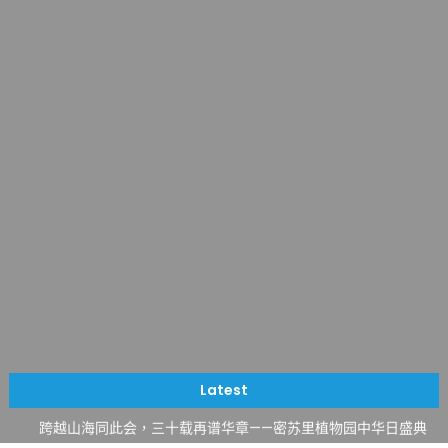
一晃三十年，初夏又相逢。中华日，等你来赴约 —— 密苏里植物
园“中华日三十周年特别报道（五）
筝声与琴韵交汇：刘励(Li Statler)与钢琴家Darek演绎一场古筝
Latest
与钢琴的精彩对话
跨越山海同此会，三十载再谱华章——密苏里植物园中华日盛典