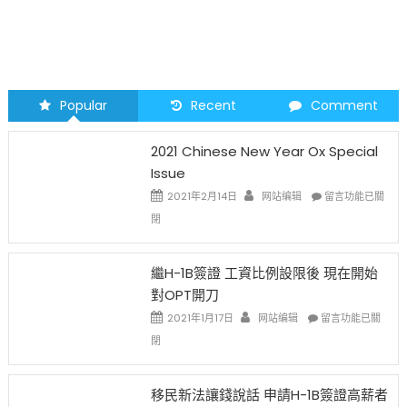
Popular
Recent
Comment
2021 Chinese New Year Ox Special
Issue
在
2021年2月14日
网站编辑
留言功能已關
〈2021
閉
Chinese
New
Year
繼H-1B簽證 工資比例設限後 現在開始
Ox
對OPT開刀
Special
Issue〉
在
2021年1月17日
网站编辑
留言功能已關
中
〈繼
閉
H-
1B
簽
移民新法讓錢說話 申請H-1B簽證高薪者
證