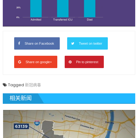
Share on Facebook
Tweet on twitter
Share on google+
Pin to pinterest
Tagged
新冠病毒
相关新闻