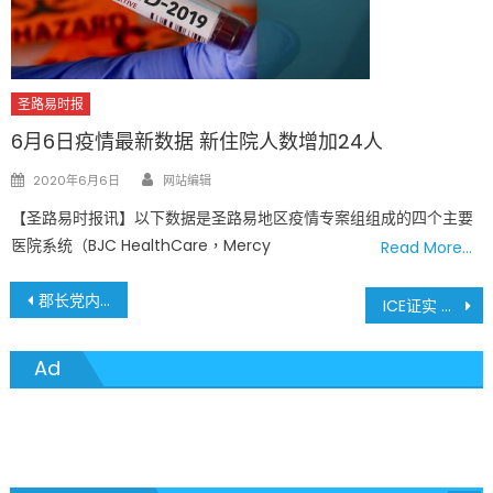
圣路易时报
6月6日疫情最新数据 新住院人数增加24人
Author
Posted
2020年6月6日
网站编辑
on
【圣路易时报讯】以下数据是圣路易地区疫情专案组组成的四个主要
医院系统（BJC HealthCare，Mercy
Read More…
文
郡长党内初选震撼弹 现任郡长遭种族歧视诉讼
ICE证实 外国新生不能在美国仅参加在线课程
章
Ad
導
覽