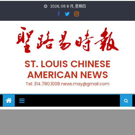
Skip
2026, 06 8 月, 星期四
to
content
ST. LOUIS CHINESE
AMERICAN NEWS
Tel: 314.780.1008 news.may@gmail.com