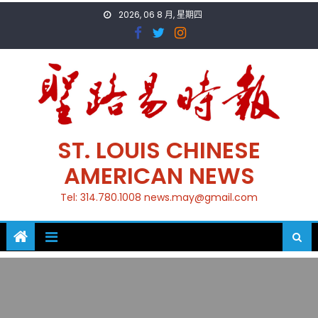
Skip
2026, 06 8 月, 星期四
to
content
ST. LOUIS CHINESE
AMERICAN NEWS
Tel: 314.780.1008 news.may@gmail.com