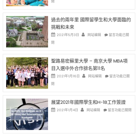
閉
薪
再
月
者
改
24
先
H-
日
過去的兩年里 國際留學生和大學面臨的
得〉
1B
(周
挑戰和未來
中
樂
日)
透
哈
在
2021年5月3日
网站编辑
留言功能已關
(lottery)
佛
〈過
閉
取
老
去
消〉
师
的
中
免
兩
聖路易密蘇里大學 – 南京大學 MBA項
费
年
目入選中外合作排名第11名
英
里
文
國
在
2021年1月16日
网站编辑
留言功能已關
写
際
〈聖
閉
作
留
路
课!
學
易
只
生
密
展望2021年國際學生和H-1B工作簽證
办
和
蘇
在
两
大
里
2021年1月4日
网站编辑
留言功能已關閉
〈展
场
學
大
望
错
面
學
2021
过
臨
–
年
可
的
南
國