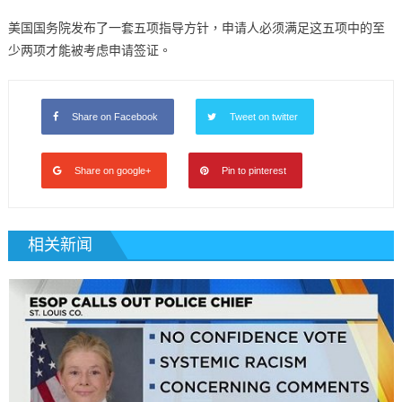
人
继
美国国务院发布了一套五项指导方针，申请人必须满足这五项中的至
续
少两项才能被考虑申请签证。
在
美
工
Share on Facebook
Tweet on twitter
作〉
中
Share on google+
Pin to pinterest
相关新闻