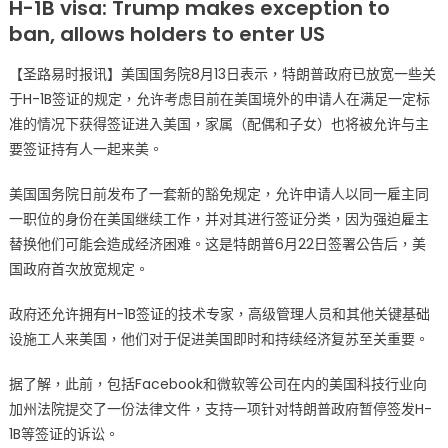
H-1B visa: Trump makes exception to
国
ban, allows holders to enter US
政
府
【圣路易时报讯】美国国务院8月13日表示，特朗普政府已放宽一些关
放
于H-1B签证的规定，允许考虑目前在美国境外的申请人在满足一定标
宽
准的情况下获得签证进入美国，家属（配偶和子女）也将被允许与主
对
要签证持有人一起来美。
H-
1B
美国国务院日前发布了一套新的豁免规定，允许申请人以同一雇主同
签
一职位的身份在美国继续工作，并对其进行签证分类，因为强迫雇主
证
的
替换他们可能会造成经济困难。这是特朗普6月22日签署公告后，美
规
国政府首次放宽规定。
定，
允
政府还允许拥有H-1B签证的技术专家，高级管理人员和其他关键基础
许
设施工人来美国，他们对于促进美国即时和持续经济复苏至关重要。
部
分
据了解，此前，包括Facebook和微软等公司在内的美国科技行业向
申
加州法院提交了一份法律文件，支持一项针对特朗普政府暂停签发H-
请
1B等签证的诉讼。