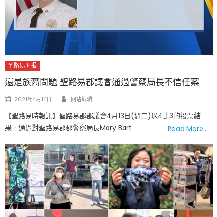
圣路易时报
還是族裔問題 聖路易郡議會通過警察局長不信任案
Author
Posted
2021年4月14日
网站编辑
on
【聖路易時報訊】聖路易郡郡議會4月13日(週二)以4比3的投票結
果，通過對聖路易郡郡警察局長Mary Bart
Read More…