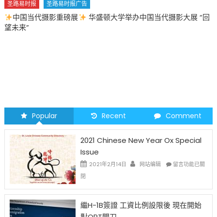
圣路易时报
圣路易时报广告
中国当代摄影重磅展
华盛顿大学举办中国当代摄影大展 “回
望未来”
Popular
Recent
Comment
2021 Chinese New Year Ox Special
Issue
在
2021年2月14日
网站编辑
留言功能已關
〈2021
閉
Chinese
New
Year
繼H-1B簽證 工資比例設限後 現在開始
Ox
對OPT開刀