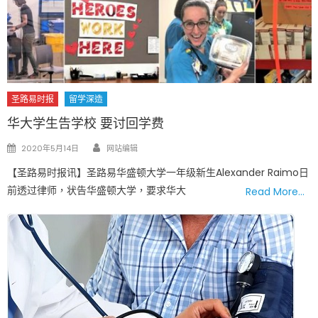
圣路易时报
留学深造
华大学生告学校 要讨回学费
Author
Posted
2020年5月14日
网站编辑
on
【圣路易时报讯】圣路易华盛顿大学一年级新生Alexander Raimo日
前透过律师，状告华盛顿大学，要求华大
Read More…