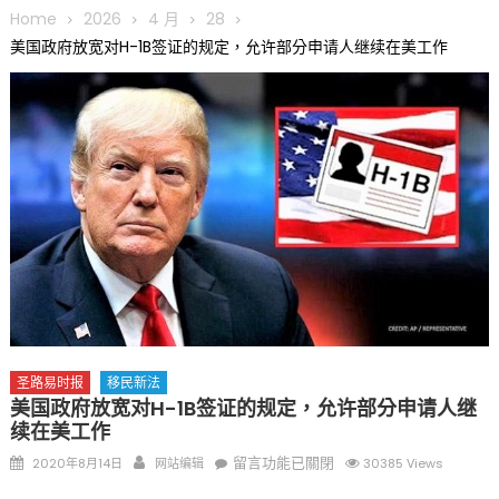
圆满举行
Home
2026
4 月
28
圣路易龙舟俱乐部5月16日龙舟体验日 邀请各界亲身体验划行乐
美国政府放宽对H-1B签证的规定，允许部分申请人继续在美工作
趣 + 水上竞速魅力
三十二载跨越时空的相逢
执掌密苏里植物园近四十年 致力推动全球植物多样性研究与中美
合作 Peter Raven 博士逝世 享年89岁
一晃三十年，初夏又相逢。中华日，等你来赴约 —— 密苏里植物
园“中华日三十周年特别报道（五）
筝声与琴韵交汇：刘励(Li Statler)与钢琴家Darek演绎一场古筝
与钢琴的精彩对话
圣路易时报
移民新法
美国政府放宽对H-1B签证的规定，允许部分申请人继
续在美工作
Posted
Author
在
留言功能已關閉
2020年8月14日
网站编辑
30385 Views
on
〈美