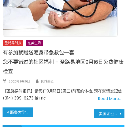
圣路易时报
在美生活
有参加就赠送随身带急救包一套
您不要错过的社区福利 – 圣路易地区9月16日免费健康
检查
Author
Posted
2023年9月9日
网站编辑
on
【圣路易时报讯】请您在9月13日(周三)前预约体检, 现在就请发短信
(314) 399-6273 给Tric
Read More…
文
耶鲁大学涉嫌歧视亚裔
美国企业破产潮来袭 今年破产企业数量或创10年新高
章