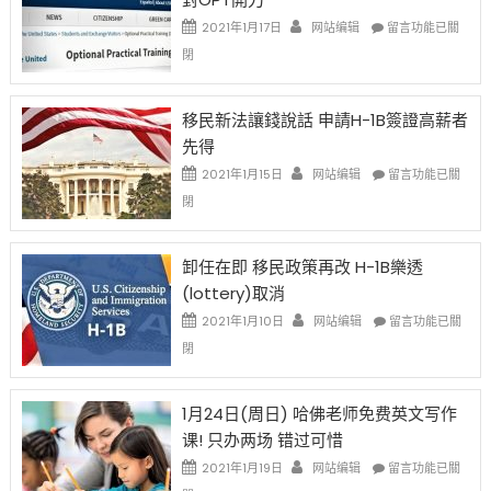
Special
Issue〉
在
2021年1月17日
网站编辑
留言功能已關
中
〈繼
閉
H-
1B
簽
移民新法讓錢說話 申請H-1B簽證高薪者
證
先得
工
資
在
2021年1月15日
网站编辑
留言功能已關
比
〈移
閉
例
民
設
新
限
法
卸任在即 移民政策再改 H-1B樂透
後
讓
(lottery)取消
現
錢
在
說
在
2021年1月10日
网站编辑
留言功能已關
開
話
〈卸
閉
始
申
任
對
請
在
OPT
H-
即
1月24日(周日) 哈佛老师免费英文写作
開
1B
移
课! 只办两场 错过可惜
刀〉
簽
民
中
證
政
在
2021年1月19日
网站编辑
留言功能已關
高
策
〈1