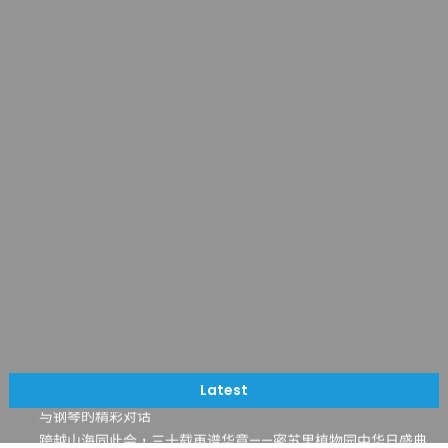
一晃三十年，初夏又相逢。中华日，等你来赴约 —— 密苏里植物
园“中华日三十周年特别报道（五）
筝声与琴韵交汇：刘励(Li Statler)与钢琴家Darek演绎一场古筝
Latest
与钢琴的精彩对话
跨越山海同此会，三十载再谱华章——密苏里植物园中华日盛典