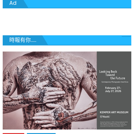
Ad
導
覽
時報有你......