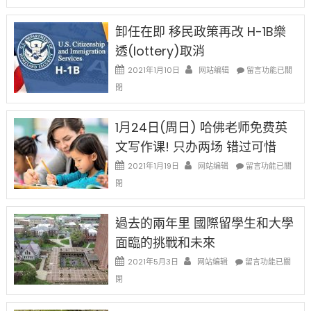
設
新
限
法
卸任在即 移民政策再改 H-1B樂
後
讓
現
透(lottery)取消
錢
在
說
在
2021年1月10日
网站编辑
留言功能已關
開
話
〈卸
始
閉
申
任
對
請
在
OPT
H-
即
1月24日(周日) 哈佛老师免费英
開
1B
移
刀〉
簽
文写作课! 只办两场 错过可惜
民
中
證
政
在
2021年1月19日
网站编辑
留言功能已關
高
策
〈1
薪
閉
再
月
者
改
24
先
H-
日
過去的兩年里 國際留學生和大學
得〉
1B
(周
中
樂
面臨的挑戰和未來
日)
透
哈
在
2021年5月3日
网站编辑
留言功能已關
(lottery)
佛
〈過
取
閉
老
去
消〉
师
的
中
免