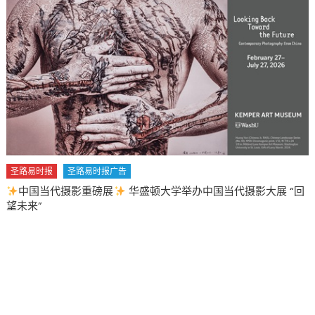
交
距
离
缩
短
服
务
时
间〉
中
圣路易时报
圣路易时报广告
中国当代摄影重磅展
华盛顿大学举办中国当代摄影大展 “回
望未来”