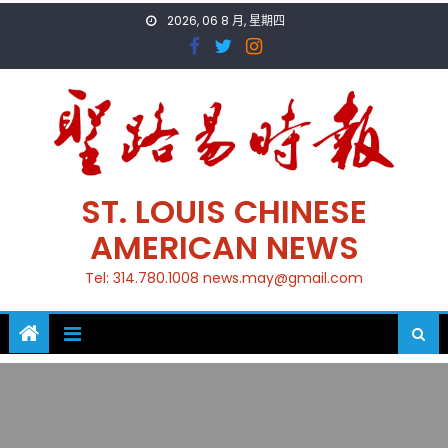
Skip
2026, 06 8 月, 星期四
to
content
ST. LOUIS CHINESE
AMERICAN NEWS
Tel: 314.780.1008 news.may@gmail.com