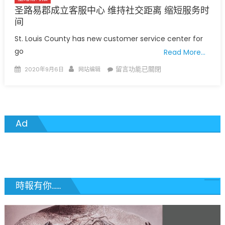
区
圣路易郡成立客服中心 维持社交距离 缩短服务时
号
间
排
St. Louis County has new customer service center for
行〉
go
Read More…
中
Posted
Author
在
留言功能已關閉
2020年9月6日
网站编辑
on
〈圣
路
易
郡
Ad
成
立
客
服
中
心
時報有你......
维
持
社