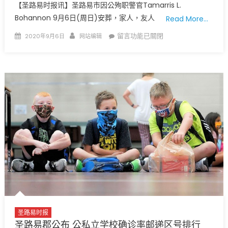
【圣路易时报讯】圣路易市因公殉职警官Tamarris L.
Bohannon 9月6日(周日)安葬，家人，友人
Read More…
Posted
Author
在
留言功能已關閉
2020年9月6日
网站编辑
on
〈为
Tamarris
L.
Bohannon
警
官
至
上
最
后
敬
意〉
中
圣路易时报
圣路易郡公布 公私立学校确诊率邮递区号排行