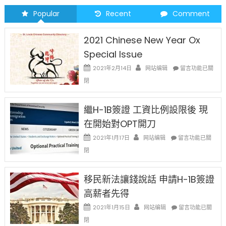
Popular
Recent
Comment
2021 Chinese New Year Ox
Special Issue
在
2021年2月14日
网站编辑
留言功能已關
〈2021
閉
Chinese
New
Year
繼H-1B簽證 工資比例設限後 現
Ox
在開始對OPT開刀
Special
Issue〉
在
2021年1月17日
网站编辑
留言功能已關
中
〈繼
閉
H-
1B
簽
移民新法讓錢說話 申請H-1B簽證
證
高薪者先得
工
資
在
2021年1月15日
网站编辑
留言功能已關
比
〈移
閉
例
民