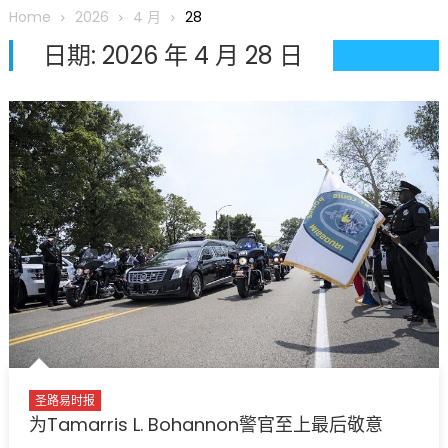
圆满举行
Home
2026
4 月
28
圣路易龙舟俱乐部5月16日龙舟体验日 邀请各界亲身体验划行乐
日期:
2026 年 4 月 28 日
趣 + 水上竞速魅力
三十二载跨越时空的相逢
执掌密苏里植物园近四十年 致力推动全球植物多样性研究与中美
合作 Peter Raven 博士逝世 享年89岁
一晃三十年，初夏又相逢。中华日，等你来赴约 —— 密苏里植物
园“中华日三十周年特别报道（五）
筝声与琴韵交汇：刘励(Li Statler)与钢琴家Darek演绎一场古筝
与钢琴的精彩对话
圣路易时报
为Tamarris L. Bohannon警官至上最后敬意