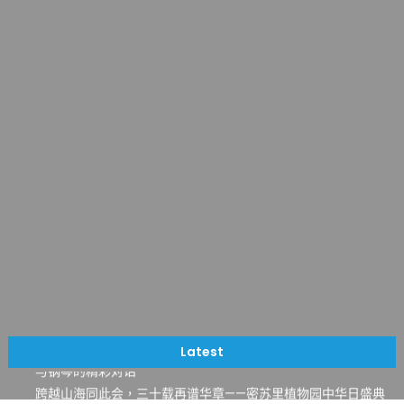
一晃三十年，初夏又相逢。中华日，等你来赴约 —— 密苏里植物
园“中华日三十周年特别报道（五）
筝声与琴韵交汇：刘励(Li Statler)与钢琴家Darek演绎一场古筝
Latest
与钢琴的精彩对话
跨越山海同此会，三十载再谱华章——密苏里植物园中华日盛典