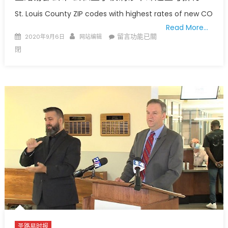
St. Louis County ZIP codes with highest rates of new CO
Read More…
Posted
Author
在
留言功能已關
2020年9月6日
网站编辑
on
〈圣
閉
路
易
郡
公
布
公
私
立
学
校
确
诊
率
邮
递
圣路易时报