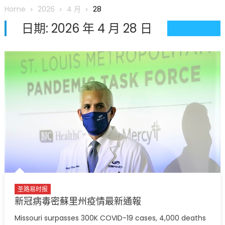
圆满举行
Home
2026
4 月
28
圣路易龙舟俱乐部5月16日龙舟体验日 邀请各界亲身体验划行乐
日期:
2026 年 4 月 28 日
趣 + 水上竞速魅力
三十二载跨越时空的相逢
执掌密苏里植物园近四十年 致力推动全球植物多样性研究与中美
合作 Peter Raven 博士逝世 享年89岁
一晃三十年，初夏又相逢。中华日，等你来赴约 —— 密苏里植物
园“中华日三十周年特别报道（五）
筝声与琴韵交汇：刘励(Li Statler)与钢琴家Darek演绎一场古筝
与钢琴的精彩对话
圣路易时报
新冠病毒密蘇里州疫情最新通報
Missouri surpasses 300K COVID-19 cases, 4,000 deaths