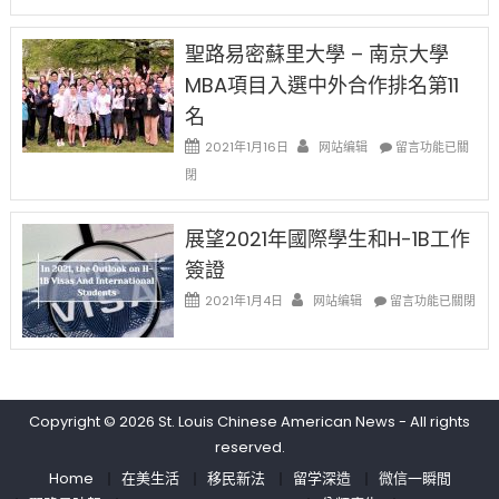
消〉
师
的
中
免
兩
聖路易密蘇里大學 – 南京大學
费
年
英
MBA項目入選中外合作排名第11
里
文
國
名
写
際
作
在
2021年1月16日
网站编辑
留
留言功能已關
课!
〈聖
學
閉
只
路
生
办
易
和
两
密
大
展望2021年國際學生和H-1B工作
场
蘇
學
簽證
错
里
面
过
大
在
臨
2021年1月4日
网站编辑
留言功能已關閉
可
學
〈展
的
惜〉
–
望
挑
中
南
2021
戰
京
年
和
大
國
未
學
Copyright © 2026
St. Louis Chinese American News
- All rights
際
來〉
MBA
學
中
reserved.
項
生
Home
在美生活
移民新法
留学深造
微信一瞬間
目
和