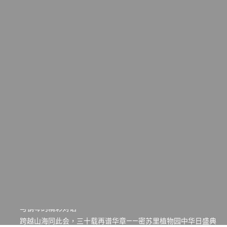
一晃三十年，初夏又相逢。中华日，等你来赴约 —— 密苏里植物
园“中华日三十周年特别报道（五）
筝声与琴韵交汇：刘励(Li Statler)与钢琴家Darek演绎一场古筝
与钢琴的精彩对话
跨越山海同此会，三十载再谱华章——密苏里植物园中华日盛典