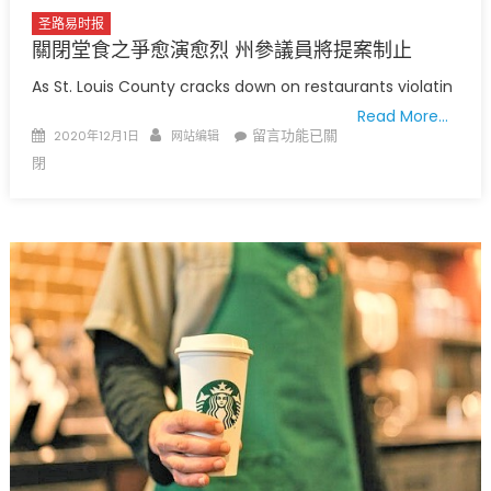
圣路易时报
關閉堂食之爭愈演愈烈 州參議員將提案制止
As St. Louis County cracks down on restaurants violatin
Read More…
Posted
Author
在
留言功能已關
2020年12月1日
网站编辑
on
〈關
閉
閉
堂
食
之
爭
愈
演
愈
烈
州
參
議
員