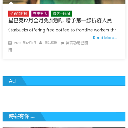
將
提
圣路易时报
在美生活
微信一瞬间
案
星巴克12月全月免費咖啡 贈予第一線抗疫人員
制
Starbucks offering free coffee to frontline workers thr
止〉
Read More…
中
Posted
Author
在
留言功能已關
2020年12月1日
网站编辑
on
〈星
閉
巴
克
12
月
Ad
全
月
免
費
咖
啡
時報有你......
贈
予