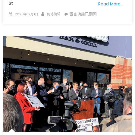
St
Read More…
Posted
Author
在
留言功能已關閉
2020年12月1日
网站编辑
on
〈新
冠
病
毒
密
蘇
里
州
疫
情
最
新
通
報〉
中