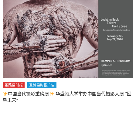
第
一
線
抗
疫
人
員〉
中
圣路易时报
圣路易时报广告
中国当代摄影重磅展
华盛顿大学举办中国当代摄影大展 “回
望未来”