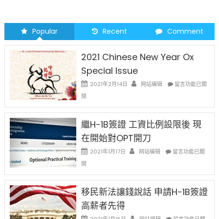
Popular
Recent
Comment
2021 Chinese New Year Ox
Special Issue
在
2021年2月14日
网站编辑
留言功能已關
〈2021
閉
Chinese
New
Year
繼H-1B簽證 工資比例設限後 現
Ox
在開始對OPT開刀
Special
Issue〉
在
2021年1月17日
网站编辑
留言功能已關
中
〈繼
閉
H-
1B
簽
移民新法讓錢說話 申請H-1B簽證
證
高薪者先得
工
資
在