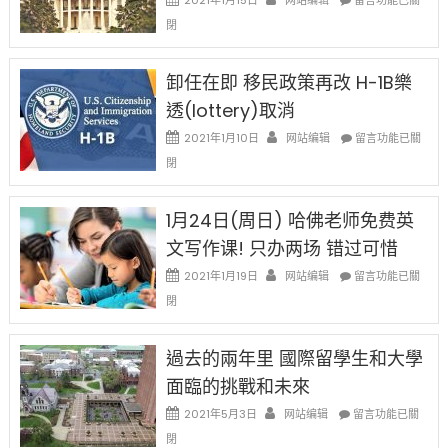
2021年1月15日
网站编辑
留言功能已關
比
〈移
閉
例
民
設
新
限
法
卸任在即 移民政策再改 H-1B樂
後
讓
現
透(lottery)取消
錢
在
說
在
2021年1月10日
网站编辑
留言功能已關
開
話
〈卸
始
閉
申
任
對
請
在
OPT
H-
即
1月24日(周日) 哈佛老师免费英
開
1B
移
刀〉
簽
文写作课! 只办两场 错过可惜
民
中
證
政
在
2021年1月19日
网站编辑
留言功能已關
高
策
〈1
薪
閉
再
月
者
改
24
先
H-
日
過去的兩年里 國際留學生和大學
得〉
1B
(周
中
樂
面臨的挑戰和未來
日)
透
哈
在
2021年5月3日
网站编辑
留言功能已關
(lottery)
佛
〈過
取
閉
老
去