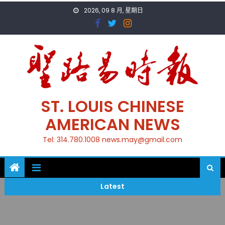
Skip
2026, 09 8 月, 星期日
to
content
ST. LOUIS CHINESE
AMERICAN NEWS
Tel: 314.780.1008 news.may@gmail.com
Latest