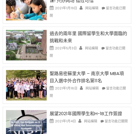
课! 只办两场 错过可惜
簽
民
中
證
政
在
2021年1月19日
网站编辑
留言功能已關
高
策
〈1
閉
薪
再
月
者
改
24
先
H-
日
過去的兩年里 國際留學生和大學面臨的
得〉
1B
(周
挑戰和未來
中
樂
日)
透
哈
在
2021年5月3日
网站编辑
留言功能已關
(lottery)
佛
〈過
閉
取
老
去
消〉
师
的
中
免
兩
聖路易密蘇里大學 – 南京大學 MBA項
费
年
目入選中外合作排名第11名
英
里
文
國
在
2021年1月16日
网站编辑
留言功能已關
写
際
〈聖
閉
作
留
路
课!
學
易
只
生
密
展望2021年國際學生和H-1B工作簽證
办
和
蘇
在
两
大
里
2021年1月4日
网站编辑
留言功能已關閉
〈展
场
學
大
望
错
面
學