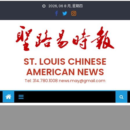
Skip
2026, 06 8 月, 星期四
to
content
ST. LOUIS CHINESE
AMERICAN NEWS
Tel: 314.780.1008 news.may@gmail.com