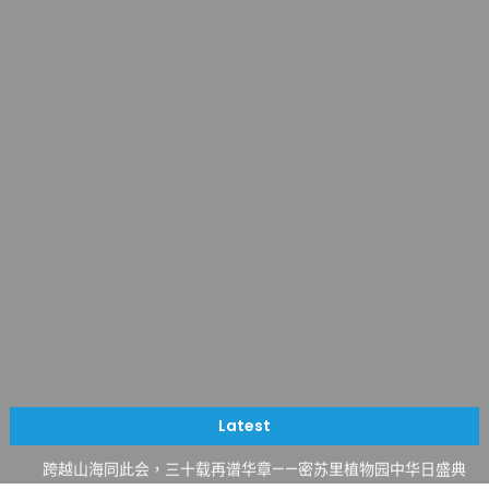
一晃三十年，初夏又相逢。中华日，等你来赴约 —— 密苏里植物
园“中华日三十周年特别报道（五）
筝声与琴韵交汇：刘励(Li Statler)与钢琴家Darek演绎一场古筝
Latest
与钢琴的精彩对话
跨越山海同此会，三十载再谱华章——密苏里植物园中华日盛典