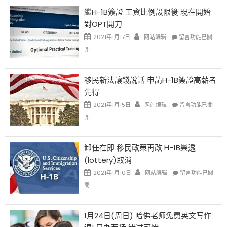
Year
繼H-1B簽證 工資比例設限後 現在開始
Ox
對OPT開刀
Special
Issue〉
在
2021年1月17日
网站编辑
留言功能已關
中
〈繼
閉
H-
1B
簽
移民新法讓錢說話 申請H-1B簽證高薪者
證
先得
工
資
在
2021年1月15日
网站编辑
留言功能已關
比
〈移
閉
例
民
設
新
限
法
卸任在即 移民政策再改 H-1B樂透
後
讓
(lottery)取消
現
錢
在
說
在
2021年1月10日
网站编辑
留言功能已關
開
話
〈卸
閉
始
申
任
對
請
在
OPT
H-
即
1月24日(周日) 哈佛老师免费英文写作
開
1B
移
刀〉