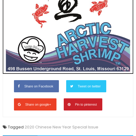
Share on Facebook
Tweet on twitter
Share on google+
Pin to pinterest
Tagged
2020 Chinese New Year Special Issue