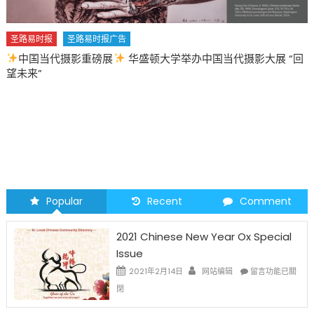
圣路易时报
圣路易时报广告
中国当代摄影重磅展
华盛顿大学举办中国当代摄影大展 “回
望未来”
Popular
Recent
Comment
2021 Chinese New Year Ox Special
Issue
在
2021年2月14日
网站编辑
留言功能已關
〈2021
閉
Chinese
New