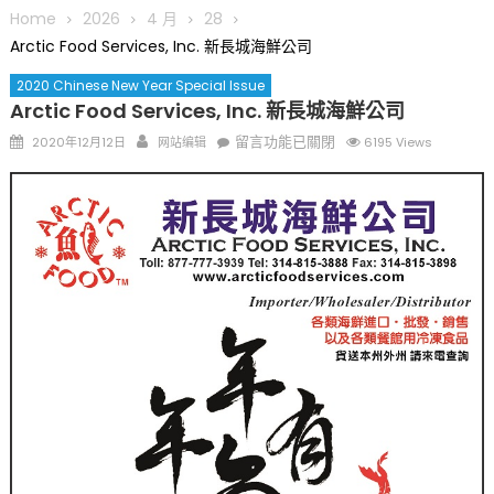
圆满举行
Home
2026
4 月
28
圣路易龙舟俱乐部5月16日龙舟体验日 邀请各界亲身体验划行乐
Arctic Food Services, Inc. 新長城海鮮公司
趣 + 水上竞速魅力
三十二载跨越时空的相逢
2020 Chinese New Year Special Issue
Arctic Food Services, Inc. 新長城海鮮公司
执掌密苏里植物园近四十年 致力推动全球植物多样性研究与中美
Posted
Author
在
合作 Peter Raven 博士逝世 享年89岁
留言功能已關閉
2020年12月12日
网站编辑
6195 Views
on
〈Arctic
一晃三十年，初夏又相逢。中华日，等你来赴约 —— 密苏里植物
Food
园“中华日三十周年特别报道（五）
Services,
筝声与琴韵交汇：刘励(Li Statler)与钢琴家Darek演绎一场古筝
Inc.
与钢琴的精彩对话
新
長
城
海
鮮
公
司〉
中