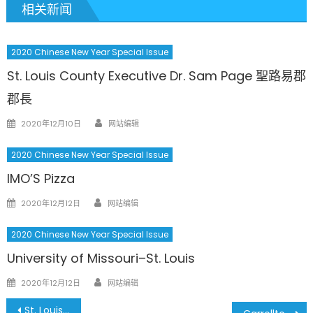
相关新闻
2020 Chinese New Year Special Issue
St. Louis County Executive Dr. Sam Page 聖路易郡
郡長
Author
Posted
2020年12月10日
网站编辑
on
2020 Chinese New Year Special Issue
IMO’S Pizza
Author
Posted
2020年12月12日
网站编辑
on
2020 Chinese New Year Special Issue
University of Missouri–St. Louis
Author
Posted
2020年12月12日
网站编辑
on
文
St. Louis Chinese Christian Church 聖路易華人基督教會