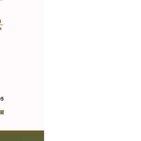
广告
圣路易时报
圣路易时报广告
 免费赠送血压计供符合
了解您的数字! 3月21日星期六 上午9点至
! 4月18日星期六 上午
Grace UM Church 免费健康检查
hurch