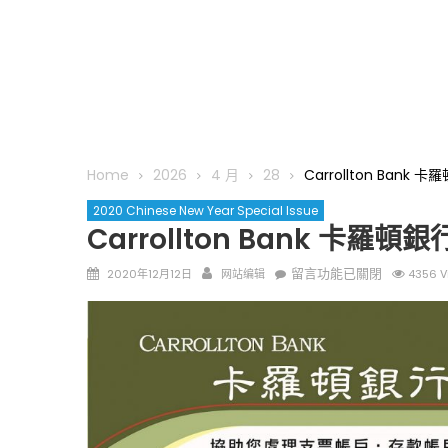
Home
2026
4 月
28
Carrollton Bank 
2020 Chinese New Year Special Issue
Carrollton Bank 卡羅頓銀
Posted
Author
在
留言功能已關閉
2020年12月12日
网站编辑
4356 V
on
〈Carrollton
Bank
卡
羅
頓
銀
行〉