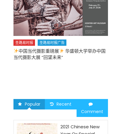
圣路易时报
圣路易时报广告
中国当代摄影重磅展
华盛顿大学举办中国
圣路易时报
当代摄影大展 “回望未来”
中午
2026 马年
Popular
Recent
Comment
2021 Chinese New
Year Ox Special