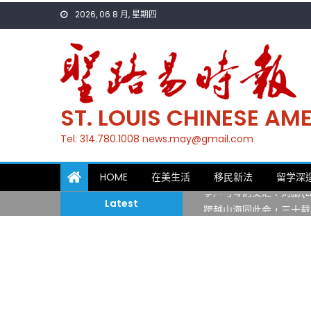
Skip
2026, 06 8 月, 星期四
to
content
ST. LOUIS CHINESE A
Tel: 314.780.1008 news.may@gmail.com
一晃三十年，初夏又相逢
HOME
在美生活
移民新法
留学深
筝声与琴韵交汇：刘励(Li
Latest
跨越山海同此会，三十载
圣路易龙舟俱乐部5月16
三十二载跨越时空的相逢
执掌密苏里植物园近四十年 
一晃三十年，初夏又相逢
筝声与琴韵交汇：刘励(Li