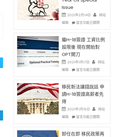
Issue
2021年2月14日
网站
在
编辑
留言功能已關閉
〈2021
Chinese
New
繼H-1B簽證 工資比例
Year
設限後 現在開始對
Ox
OPT開刀
Special
Issue〉
2021年1月17日
网站
中
在
编辑
留言功能已關閉
〈繼
H-
1B
移民新法讓錢說話 申
簽
請H-1B簽證高薪者先
證
得
工
資
2021年1月15日
网站
比
在
编辑
留言功能已關閉
例
〈移
設
民
限
新
卸任在即 移民政策再