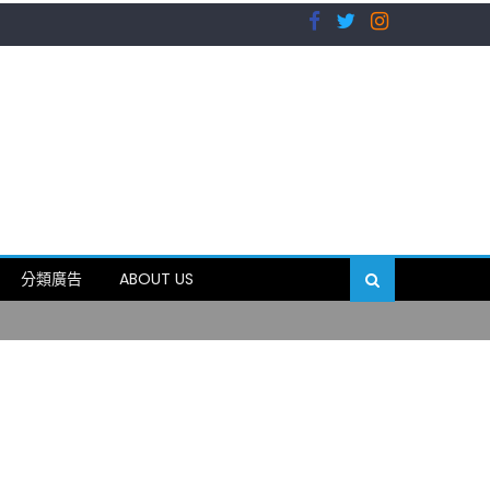
）
分類廣告
ABOUT US
89岁
）