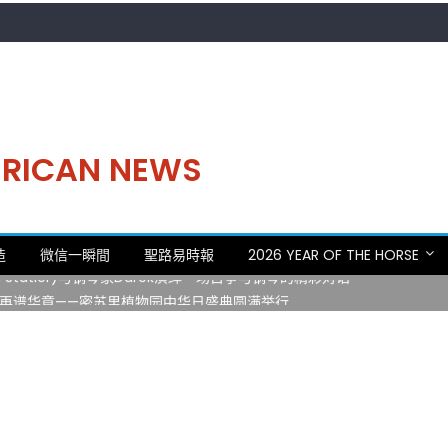
MERICAN NEWS
。中华日，等你来赴约 —— 密苏里植物园“中华日三十周年特别报道（五
造
微信一瞬間
聖路易時報
2026 YEAR OF THE HORSE
 Statler)与钢琴家Darek演绎一场古筝与钢琴的精彩对话
再谱华章——密苏里植物园中华日盛典圆满举行
日龙舟体验日 邀请各界亲身体验划行乐趣 + 水上竞速魅力
致力推动全球植物多样性研究与中美合作 Peter Raven 博士逝世 享年
。中华日，等你来赴约 —— 密苏里植物园“中华日三十周年特别报道（五
 Statler)与钢琴家Darek演绎一场古筝与钢琴的精彩对话