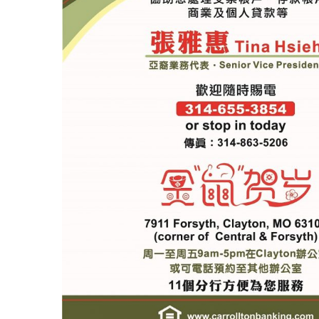
中
圣路易时报
圣路易时报
免费健康检查 无需预约
条件者使用 欢迎参加索取
易时报广告
9点至中午 Grace UM C
Peter Lu Team 卢长志