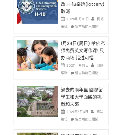
後
法
改 H-1B樂透(lottery)
現
讓
取消
在
錢
開
說
2021年1月10日
网站
始
話
在
编辑
留言功能已關閉
對
申
〈卸
OPT
請
任
開
H-
在
1月24日(周日) 哈佛老
刀〉
1B
即
师免费英文写作课! 只
中
簽
移
办两场 错过可惜
證
民
高
政
2021年1月19日
网站
薪
策
在
编辑
留言功能已關閉
者
再
〈1
先
改
月
得〉
H-
24
過去的兩年里 國際留
中
1B
日
學生和大學面臨的挑
樂
(周
戰和未來
透
日)
(lottery)
哈
2021年5月3日
网站
取
佛
在
编辑
留言功能已關閉
消〉
老
〈過
中
师
去
免