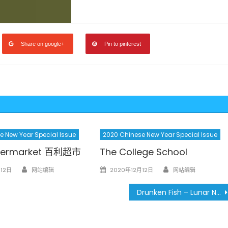
Share on google+
Pin to pinterest
e New Year Special Issue
2020 Chinese New Year Special Issue
upermarket 百利超市
The College School
Author
Author
Posted
12日
网站编辑
2020年12月12日
网站编辑
on
Drunken Fish – Lunar New Year Party 2020