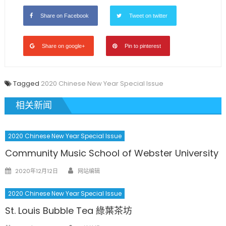
Share on Facebook
Tweet on twitter
Share on google+
Pin to pinterest
Tagged
2020 Chinese New Year Special Issue
相关新闻
2020 Chinese New Year Special Issue
Community Music School of Webster University
Author
Posted
2020年12月12日
网站编辑
on
2020 Chinese New Year Special Issue
St. Louis Bubble Tea 綠葉茶坊
Author