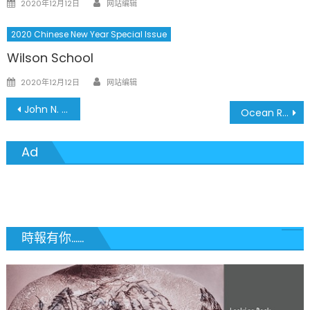
Posted
2020年12月12日
网站编辑
on
2020 Chinese New Year Special Issue
Wilson School
Author
Posted
2020年12月12日
网站编辑
on
文
John N. Cheng, CPA 程乃弘會計師事務所
Ocean Recycling LLC. 海洋環保有限公司
章
Ad
導
覽
時報有你......