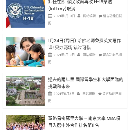
卸任在即 移民政策再改 H-1B樂透
後
讓
(lottery)取消
現
錢
在
說
在
2021年1月10日
网站编辑
留言功能已關
開
話
〈卸
閉
始
申
任
對
請
在
OPT
H-
即
1月24日(周日) 哈佛老师免费英文写作
開
1B
移
课! 只办两场 错过可惜
刀〉
簽
民
中
證
政
在
2021年1月19日
网站编辑
留言功能已關
高
策
〈1
閉
薪
再
月
者
改
24
先
H-
日
過去的兩年里 國際留學生和大學面臨的
得〉
1B
(周
挑戰和未來
中
樂
日)
透
哈
在
2021年5月3日
网站编辑
留言功能已關
(lottery)
佛
〈過
閉
取
老
去
消〉
师
的
中
免
兩
聖路易密蘇里大學 – 南京大學 MBA項
费
年
目入選中外合作排名第11名
英
里