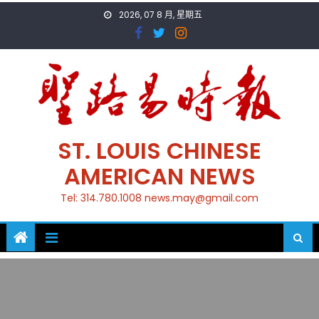
Skip
2026, 07 8 月, 星期五
to
content
ST. LOUIS CHINESE
AMERICAN NEWS
Tel: 314.780.1008 news.may@gmail.com