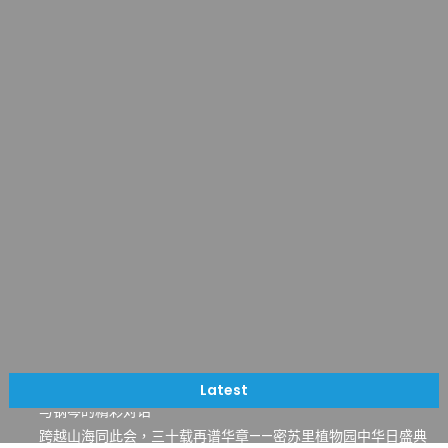
一晃三十年，初夏又相逢。中华日，等你来赴约 —— 密苏里植物
园“中华日三十周年特别报道（五）
筝声与琴韵交汇：刘励(Li Statler)与钢琴家Darek演绎一场古筝
Latest
与钢琴的精彩对话
跨越山海同此会，三十载再谱华章——密苏里植物园中华日盛典