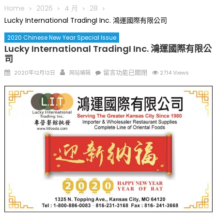
圆满举行
Home
2026
4 月
28
圣路易龙舟俱乐部5月16日龙舟体验日 邀请各界亲身体验划行乐
Lucky International TradingI Inc. 鴻運國際有限公司
趣 + 水上竞速魅力
2020 Chinese New Year Special Issue
三十二载跨越时空的相逢
Lucky International TradingI Inc. 鴻運國際有限公
执掌密苏里植物园近四十年 致力推动全球植物多样性研究与中美
司
合作 Peter Raven 博士逝世 享年89岁
Posted
Author
在
留言功能已關閉
2020年12月12日
网站编辑
2714 Views
一晃三十年，初夏又相逢。中华日，等你来赴约 —— 密苏里植物
on
〈Lucky
园“中华日三十周年特别报道（五）
International
筝声与琴韵交汇：刘励(Li Statler)与钢琴家Darek演绎一场古筝
TradingI
与钢琴的精彩对话
Inc.
鴻
運
國
際
有
限
公
司〉
中