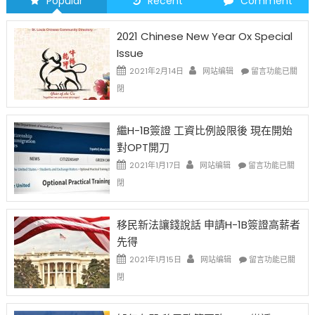
Popular
Recent
Comment
2021 Chinese New Year Ox Special
Issue
在
2021年2月14日
网站编辑
留言功能已關
〈2021
閉
Chinese
New
Year
繼H-1B簽證 工資比例設限後 現在開始
Ox
對OPT開刀
Special
Issue〉
在
2021年1月17日
网站编辑
留言功能已關
中
〈繼
閉
H-
1B
簽
移民新法讓錢說話 申請H-1B簽證高薪者
證
先得
工
資
在
2021年1月15日
网站编辑
留言功能已關
比
〈移
閉
例
民
設
新
限
法