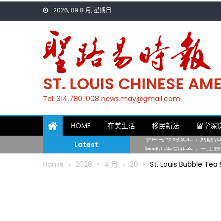
Skip
2026, 09 8 月, 星期日
to
content
ST. LOUIS CHINESE A
Tel: 314.780.1008 news.may@gmail.com
一晃三十年，初夏又相逢
HOME
在美生活
移民新法
留学深
筝声与琴韵交汇：刘励(Li
Latest
跨越山海同此会，三十载
圣路易龙舟俱乐部5月16
Home
2026
4 月
28
St. Louis Bubble T
三十二载跨越时空的相逢
执掌密苏里植物园近四十年 
一晃三十年，初夏又相逢
筝声与琴韵交汇：刘励(Li