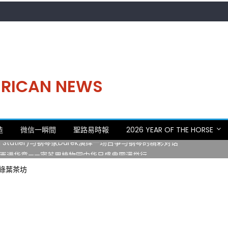
MERICAN NEWS
。中华日，等你来赴约 —— 密苏里植物园“中华日三十周年特别报道（五
造
微信一瞬間
聖路易時報
2026 YEAR OF THE HORSE
 Statler)与钢琴家Darek演绎一场古筝与钢琴的精彩对话
再谱华章——密苏里植物园中华日盛典圆满举行
日龙舟体验日 邀请各界亲身体验划行乐趣 + 水上竞速魅力
ea 綠葉茶坊
致力推动全球植物多样性研究与中美合作 Peter Raven 博士逝世 享年
。中华日，等你来赴约 —— 密苏里植物园“中华日三十周年特别报道（五
 Statler)与钢琴家Darek演绎一场古筝与钢琴的精彩对话