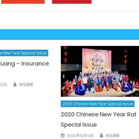
e New Year Special Issue
Huang – Insurance
Author
12日
网站编辑
2020 Chinese New Year Special Issue
2020 Chinese New Year Rat
Special Issue
Author
Posted
2020年12月10日
网站编辑