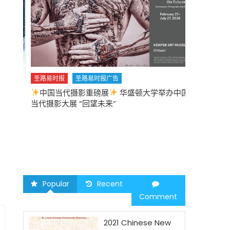
圣路易时报
圣路易时报广告
中国当代摄影重磅展
华盛顿大学举办中国
圣路易时报
当代摄影大展 “回望未来”
中午
2026 马年
Popular
Recent
Comment
2021 Chinese New