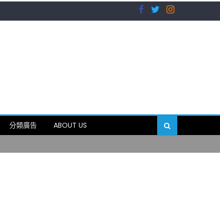
）
分類廣告
ABOUT US
89岁
）