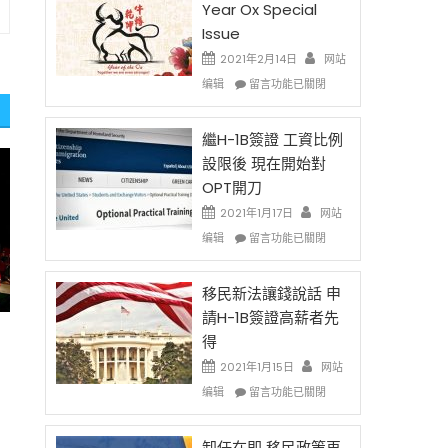
Year Ox Special
Issue
2021年2月14日
网站
在
编辑
留言功能已關閉
〈2021
Chinese
New
繼H-1B簽證 工資比例
Year
設限後 現在開始對
Ox
OPT開刀
Special
Issue〉
2021年1月17日
网站
中
在
编辑
留言功能已關閉
〈繼
H-
1B
移民新法讓錢說話 申
簽
請H-1B簽證高薪者先
證
得
工
資
2021年1月15日
网站
比
在
编辑
留言功能已關閉
例
〈移
設
民
限
新
卸任在即 移民政策再