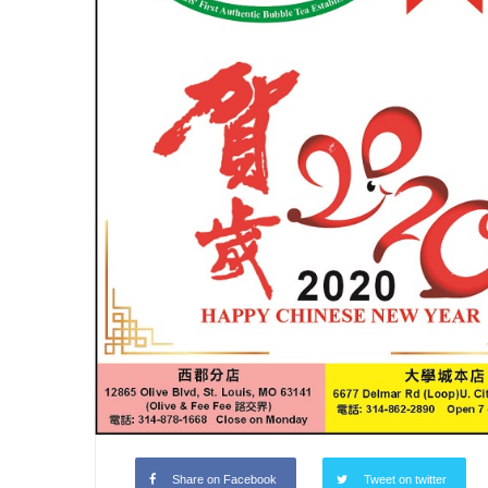
坊〉
中
圣路易时报
圣路易时报
免费健康检查 无需预约
条件者使用 欢迎参加索取
易时报广告
9点至中午 Grace UM C
Peter Lu Team 卢长志
Share on Facebook
Tweet on twitter