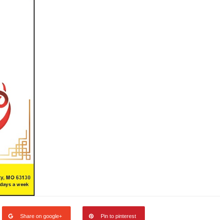
广告
圣路易时报
圣路易时报广告
 免费赠送血压计供符合
了解您的数字! 3月21日星期六 上午9点至
! 4月18日星期六 上午
Grace UM Church 免费健康检查
hurch
Share on google+
Pin to pinterest