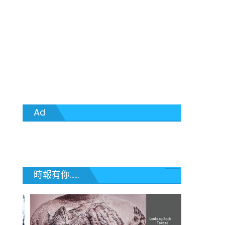
Ad
時報有你......