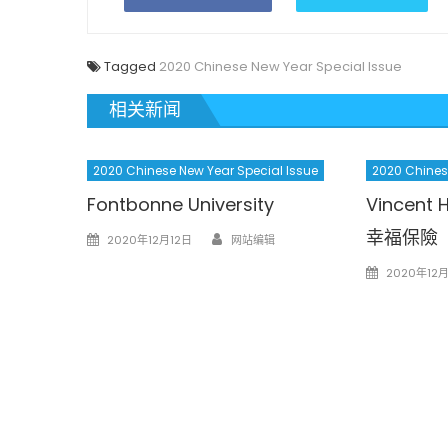
Tagged
2020 Chinese New Year Special Issue
相关新闻
2020 Chinese New Year Special Issue
2020 Chines
Fontbonne University
Vincent 
Author
幸福保險
Posted
2020年12月12日
网站编辑
on
Posted
2020年12月
on