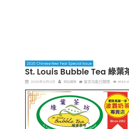
2020 Chinese New Year Special Issue
St. Louis Bubble Tea 綠
Posted
Author
在
留言功能已關閉
2020年12月12日
网站编辑
4584 V
on
〈St.
Louis
Bubble
Tea
綠
葉
茶