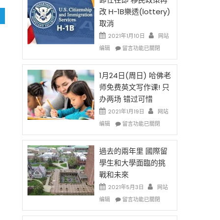
後
法
改 H-1B樂透(lottery)
現
讓
取消
在
錢
開
說
2021年1月10日
网站
始
話
在
编辑
留言功能已關閉
對
申
〈卸
OPT
請
任
開
H-
在
1月24日(周日) 哈佛老
刀〉
1B
即
师免费英文写作课! 只
中
簽
移
办两场 错过可惜
證
民
高
政
2021年1月19日
网站
薪
策
在
编辑
留言功能已關閉
者
再
〈1
先
改
月
得〉
H-
24
過去的兩年里 國際留
中
1B
日
學生和大學面臨的挑
樂
(周
戰和未來
透
日)
(lottery)
哈
2021年5月3日
网站
取
佛
在
编辑
留言功能已關閉
消〉
老
〈過
中
师
去