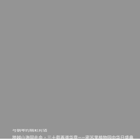
一晃三十年，初夏又相逢。中华日，等你来赴约 —— 密苏里植物
园“中华日三十周年特别报道（五）
筝声与琴韵交汇：刘励(Li Statler)与钢琴家Darek演绎一场古筝
与钢琴的精彩对话
跨越山海同此会，三十载再谱华章——密苏里植物园中华日盛典