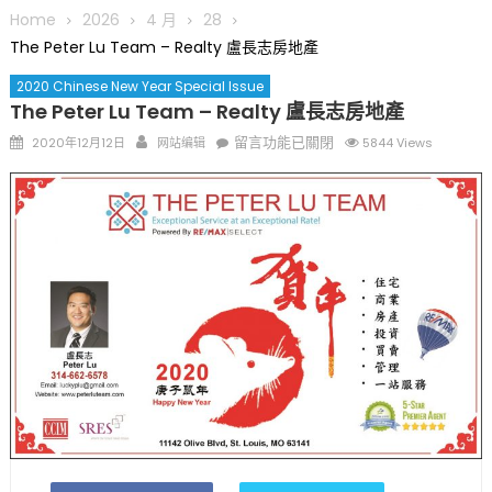
圆满举行
Home
2026
4 月
28
圣路易龙舟俱乐部5月16日龙舟体验日 邀请各界亲身体验划行乐
The Peter Lu Team – Realty 盧長志房地產
趣 + 水上竞速魅力
2020 Chinese New Year Special Issue
三十二载跨越时空的相逢
The Peter Lu Team – Realty 盧長志房地產
执掌密苏里植物园近四十年 致力推动全球植物多样性研究与中美
Posted
Author
在
留言功能已關閉
2020年12月12日
网站编辑
5844 Views
合作 Peter Raven 博士逝世 享年89岁
on
〈The
一晃三十年，初夏又相逢。中华日，等你来赴约 —— 密苏里植物
Peter
园“中华日三十周年特别报道（五）
Lu
筝声与琴韵交汇：刘励(Li Statler)与钢琴家Darek演绎一场古筝
Team
与钢琴的精彩对话
–
Realty
盧
長
志
房
地
產〉
中