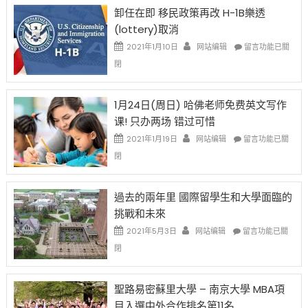
限
法
卸任在即 移民政策再改 H-1B樂透
後
讓
(lottery)取消
現
錢
在
說
在
2021年1月10日
网站编辑
留言功能已關
開
話
〈卸
閉
始
申
任
對
請
在
OPT
H-
即
1月24日(周日) 哈佛老师免费英文写作
開
1B
移
课! 只办两场 错过可惜
刀〉
簽
民
中
證
政
在
2021年1月19日
网站编辑
留言功能已關
高
策
〈1
閉
薪
再
月
者
改
24
先
H-
日
過去的兩年里 國際留學生和大學面臨的
得〉
1B
(周
挑戰和未來
中
樂
日)
透
哈
在
2021年5月3日
网站编辑
留言功能已關
(lottery)
佛
〈過
閉
取
老
去
消〉
师
的
中
免
兩
聖路易密蘇里大學 – 南京大學 MBA項
费
年
目入選中外合作排名第11名
英
里