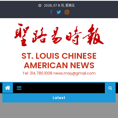
Skip
2026, 07 8 月, 星期五
to
content
ST. LOUIS CHINESE
AMERICAN NEWS
Tel: 314.780.1008 news.may@gmail.com
Latest