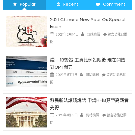
Popular
Recent
Comment
2021 Chinese New Year Ox Special
Issue
在
2021年2月14日
网站编辑
留言功能已關
〈2021
閉
Chinese
New
Year
繼H-1B簽證 工資比例設限後 現在開始
Ox
對OPT開刀
Special
Issue〉
在
2021年1月17日
网站编辑
留言功能已關
中
〈繼
閉
H-
1B
簽
移民新法讓錢說話 申請H-1B簽證高薪者
證
先得
工
資
在
2021年1月15日
网站编辑
留言功能已關
比
〈移
閉
例
民
設
新