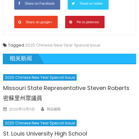
Share on Facebook
Tweet on twitter
Share on google+
Pin to pinterest
Tagged
2020 Chinese New Year Special Issue
相关新闻
2020 Chinese New Year Special Issue
Missouri State Representative Steven Roberts
密蘇里州眾議員
Author
Posted
2020年12月11日
网站编辑
on
2020 Chinese New Year Special Issue
St. Louis University High School