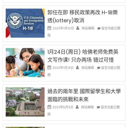
設
新
限
法
卸任在即 移民政策再改 H-1B樂
後
讓
現
透(lottery)取消
錢
在
說
在
2021年1月10日
网站编辑
留言功能已關
開
話
〈卸
始
閉
申
任
對
請
在
OPT
H-
即
1月24日(周日) 哈佛老师免费英
開
1B
移
刀〉
簽
文写作课! 只办两场 错过可惜
民
中
證
政
在
2021年1月19日
网站编辑
留言功能已關
高
策
〈1
薪
閉
再
月
者
改
24
先
H-
日
過去的兩年里 國際留學生和大學
得〉
1B
(周
中
樂
面臨的挑戰和未來
日)
透
哈
在
2021年5月3日
网站编辑
留言功能已關
(lottery)
佛
〈過
取
閉
老
去
消〉
师
的
中
免
兩