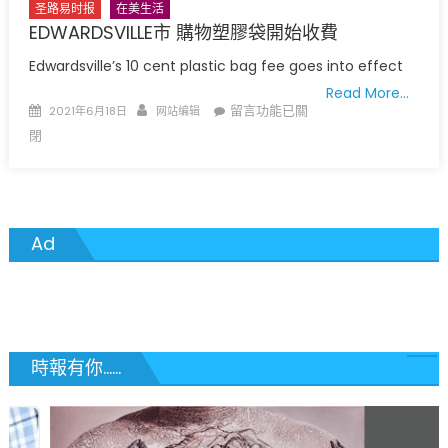
圣路易时报
在美生活
EDWARDSVILLE市 購物塑膠袋開始收費
Edwardsville’s 10 cent plastic bag fee goes into effect
Read More…
Posted
Author
在
留言功能已關
2021年6月18日
网站编辑
on
〈EDWARDSVILLE
閉
市
購
物
塑
Ad
膠
袋
開
始
收
費〉
時報有你......
中