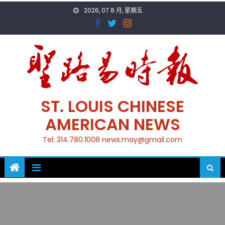
Skip
2026, 07 8 月, 星期五
to
content
ST. LOUIS CHINESE
AMERICAN NEWS
Tel: 314.780.1008 news.may@gmail.com