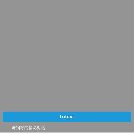
一晃三十年，初夏又相逢。中华日，等你来赴约 —— 密苏里植物
园“中华日三十周年特别报道（五）
筝声与琴韵交汇：刘励(Li Statler)与钢琴家Darek演绎一场古筝
Latest
与钢琴的精彩对话
跨越山海同此会，三十载再谱华章——密苏里植物园中华日盛典