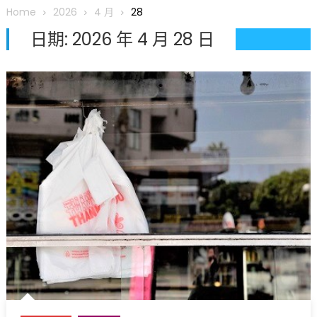
圆满举行
Home
2026
4 月
28
圣路易龙舟俱乐部5月16日龙舟体验日 邀请各界亲身体验划行乐
日期:
2026 年 4 月 28 日
趣 + 水上竞速魅力
三十二载跨越时空的相逢
执掌密苏里植物园近四十年 致力推动全球植物多样性研究与中美
合作 Peter Raven 博士逝世 享年89岁
一晃三十年，初夏又相逢。中华日，等你来赴约 —— 密苏里植物
园“中华日三十周年特别报道（五）
筝声与琴韵交汇：刘励(Li Statler)与钢琴家Darek演绎一场古筝
与钢琴的精彩对话