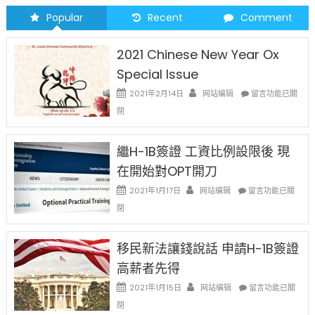
Popular
Recent
Comment
2021 Chinese New Year Ox
Special Issue
在
2021年2月14日
网站编辑
留言功能已關
〈2021
閉
Chinese
New
Year
繼H-1B簽證 工資比例設限後 現
Ox
在開始對OPT開刀
Special
Issue〉
在
2021年1月17日
网站编辑
留言功能已關
中
〈繼
閉
H-
1B
簽
移民新法讓錢說話 申請H-1B簽證
證
高薪者先得
工
資
在
2021年1月15日
网站编辑
留言功能已關
比
〈移
閉
例
民