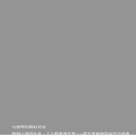
一晃三十年，初夏又相逢。中华日，等你来赴约 —— 密苏里植物
园“中华日三十周年特别报道（五）
筝声与琴韵交汇：刘励(Li Statler)与钢琴家Darek演绎一场古筝
与钢琴的精彩对话
跨越山海同此会，三十载再谱华章——密苏里植物园中华日盛典