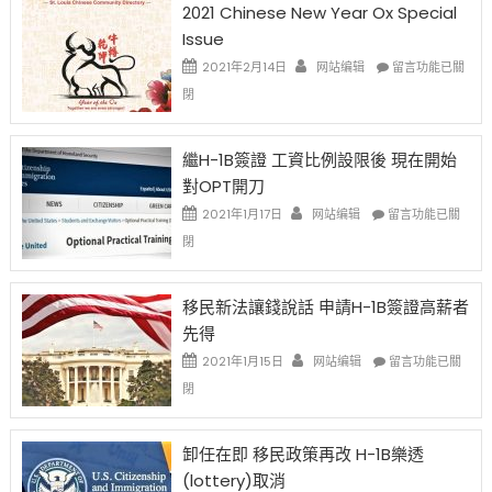
2021 Chinese New Year Ox Special
Issue
在
2021年2月14日
网站编辑
留言功能已關
〈2021
閉
Chinese
New
Year
繼H-1B簽證 工資比例設限後 現在開始
Ox
對OPT開刀
Special
Issue〉
在
2021年1月17日
网站编辑
留言功能已關
中
〈繼
閉
H-
1B
簽
移民新法讓錢說話 申請H-1B簽證高薪者
證
先得
工
資
在
2021年1月15日
网站编辑
留言功能已關
比
〈移
閉
例
民
設
新
限
法
卸任在即 移民政策再改 H-1B樂透
後
讓
(lottery)取消
現
錢