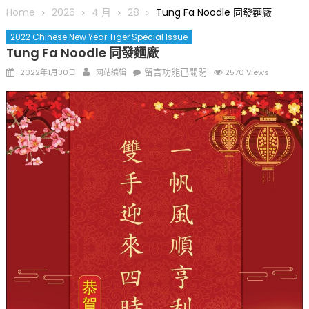
圆满举行
Home
2026
4 月
28
Tung Fa Noodle 同發麵廠
圣路易龙舟俱乐部5月16日龙舟体验日 邀请各界亲身体验划行乐
2022 Chinese New Year Tiger Special Issue
趣 + 水上竞速魅力
Tung Fa Noodle 同發麵廠
三十二载跨越时空的相逢
Posted
Author
在
留言功能已關閉
2022年1月30日
网站编辑
2570 Views
执掌密苏里植物园近四十年 致力推动全球植物多样性研究与中美
on
〈Tung
合作 Peter Raven 博士逝世 享年89岁
Fa
一晃三十年，初夏又相逢。中华日，等你来赴约 —— 密苏里植物
Noodle
园“中华日三十周年特别报道（五）
同
筝声与琴韵交汇：刘励(Li Statler)与钢琴家Darek演绎一场古筝
發
与钢琴的精彩对话
麵
廠〉
中