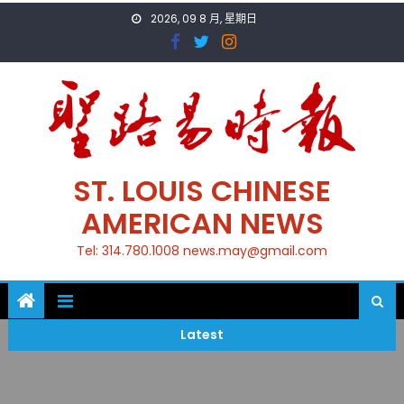
Skip
2026, 09 8 月, 星期日
to
content
ST. LOUIS CHINESE
AMERICAN NEWS
Tel: 314.780.1008 news.may@gmail.com
Latest