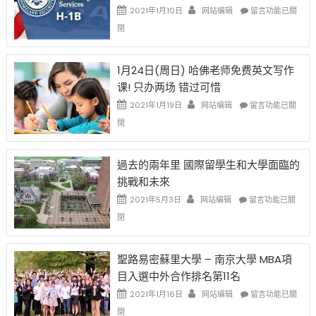
在
說
在
2021年1月10日
网站编辑
留言功能已關
開
話
〈卸
閉
始
申
任
對
請
在
OPT
H-
即
1月24日(周日) 哈佛老师免费英文写作
開
1B
移
课! 只办两场 错过可惜
刀〉
簽
民
中
證
政
在
2021年1月19日
网站编辑
留言功能已關
高
策
〈1
閉
薪
再
月
者
改
24
先
H-
日
過去的兩年里 國際留學生和大學面臨的
得〉
1B
(周
挑戰和未來
中
樂
日)
透
哈
在
2021年5月3日
网站编辑
留言功能已關
(lottery)
佛
〈過
閉
取
老
去
消〉
师
的
中
免
兩
聖路易密蘇里大學 – 南京大學 MBA項
费
年
目入選中外合作排名第11名
英
里
文
國
在
2021年1月16日
网站编辑
留言功能已關
写
際
〈聖
閉