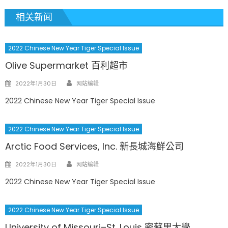
相关新闻
2022 Chinese New Year Tiger Special Issue
Olive Supermarket 百利超市
Author
Posted
2022年1月30日
网站编辑
on
2022 Chinese New Year Tiger Special Issue
2022 Chinese New Year Tiger Special Issue
Arctic Food Services, Inc. 新長城海鮮公司
Author
Posted
2022年1月30日
网站编辑
on
2022 Chinese New Year Tiger Special Issue
2022 Chinese New Year Tiger Special Issue
University of Missouri–St. Louis 密蘇里大學