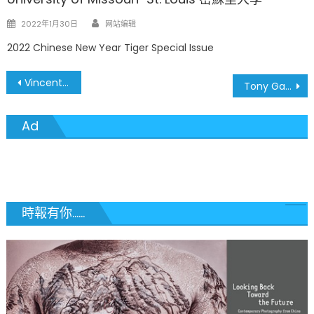
Author
Posted
2022年1月30日
网站编辑
on
2022 Chinese New Year Tiger Special Issue
文
Vincent Huang 幸福保險
Tony Gao 高桐律師
章
Ad
導
覽
時報有你......