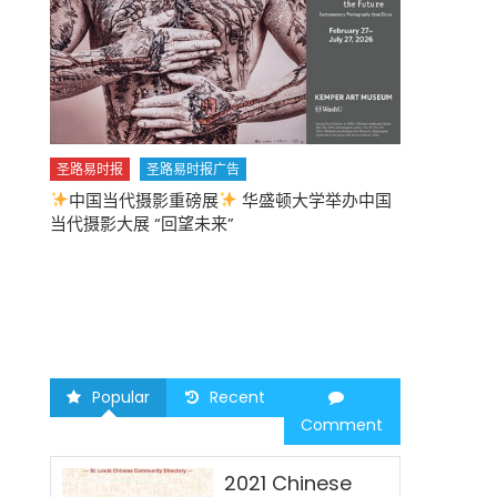
圣路易时报
圣路易时报广告
中国当代摄影重磅展
华盛顿大学举办中国
圣路易时报
当代摄影大展 “回望未来”
中午
2026 马年
Popular
Recent
Comment
2021 Chinese