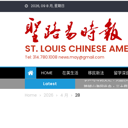
Skip
2026, 09 8 月, 星期日
to
content
ST. LOUIS CHINESE A
Tel: 314.780.1008 news.may@gmail.com
一晃三十年，初夏又相逢
HOME
在美生活
移民新法
留学深
筝声与琴韵交汇：刘励(Li
Latest
跨越山海同此会，三十载
圣路易龙舟俱乐部5月16
Home
2026
4 月
28
三十二载跨越时空的相逢
执掌密苏里植物园近四十年 
一晃三十年，初夏又相逢
筝声与琴韵交汇：刘励(Li