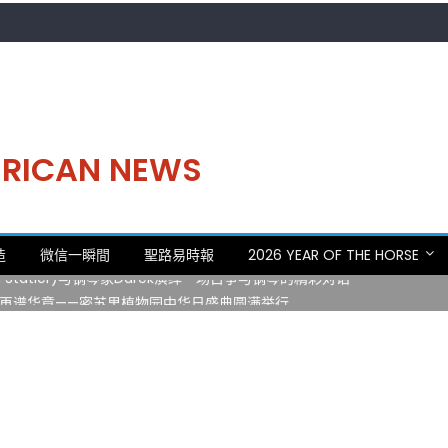
MERICAN NEWS
。中华日，等你来赴约 —— 密苏里植物园“中华日三十周年特别报道（五
造
微信一瞬間
聖路易時報
2026 YEAR OF THE HORSE
 Statler)与钢琴家Darek演绎一场古筝与钢琴的精彩对话
再谱华章——密苏里植物园中华日盛典圆满举行
日龙舟体验日 邀请各界亲身体验划行乐趣 + 水上竞速魅力
致力推动全球植物多样性研究与中美合作 Peter Raven 博士逝世 享年
。中华日，等你来赴约 —— 密苏里植物园“中华日三十周年特别报道（五
 Statler)与钢琴家Darek演绎一场古筝与钢琴的精彩对话