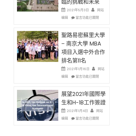
臨的挑戰和未來
日)
消〉
哈
2021年5月3日
网站
中
佛
在
编辑
老
留言功能已關閉
〈過
师
去
免
的
聖路易密蘇里大學
费
兩
英
– 南京大學 MBA
年
文
項目入選中外合作
里
写
國
作
排名第11名
際
课!
留
2021年1月16日
网站
只
學
在
办
编辑
留言功能已關閉
生
〈聖
两
和
路
场
大
易
展望2021年國際學
错
學
密
过
生和H-1B工作簽證
面
蘇
可
臨
里
惜〉
2021年1月4日
网站
的
大
中
在
编辑
留言功能已關閉
挑
學
〈展
戰
–
望
和
南
2021