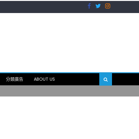
）
分類廣告
ABOUT US
89岁
）