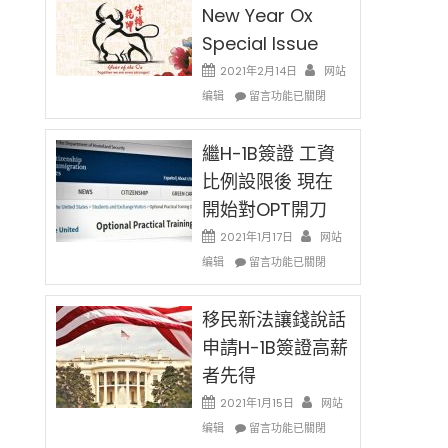
New Year Ox
Special Issue
2021年2月14日
网站
在
编辑
留言功能已關閉
〈2021
Chinese
New
繼H-1B簽證 工資
Year
比例設限後 現在
Ox
開始對OPT開刀
Special
Issue〉
2021年1月17日
网站
中
在
编辑
留言功能已關閉
〈繼
H-
1B
移民新法讓錢說話
簽
申請H-1B簽證高薪
證
者先得
工
資
2021年1月15日
网站
比
在
编辑
例
留言功能已關閉
〈移
設