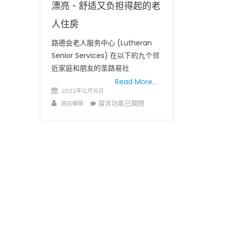
漂亮、舒适又负担得起的老
人住房
路德会老人服务中心 (Lutheran
Senior Services) 在以下的九个邻
近家庭和朋友的圣路易社
Read More…
圣路易时报
圣路易时报
Posted
2022年12月15日
on
Author
在
免费健康检查 无需预约
留言功能已關閉
网站编辑
条件者使用 欢迎参加索取
易时报广告
〈漂
9点至中午 Grace UM C
亮、
Peter Lu Team 卢长志
舒
适
又
负
担
得
起
的