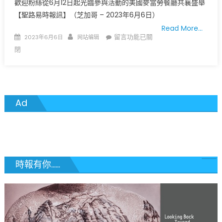
歡迎粉絲從6月12日起光臨參與活動的美國麥當勞餐廳共襄盛舉
【聖路易時報訊】（芝加哥 – 2023年6月6日）
Read More…
Posted
Author
在
留言功能已關
2023年6月6日
网站编辑
on
〈期
閉
待
您
的
光
Ad
臨：
麥
當
勞
以
特
時報有你......
餐
和
奶
昔
為