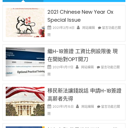
2021 Chinese New Year Ox
Special Issue
在
2021年2月14日
网站编辑
留言功能已關
〈2021
閉
Chinese
New
Year
繼H-1B簽證 工資比例設限後 現
Ox
在開始對OPT開刀
Special
Issue〉
在
2021年1月17日
网站编辑
留言功能已關
中
〈繼
閉
H-
1B
簽
移民新法讓錢說話 申請H-1B簽證
證
高薪者先得
工
資
在
2021年1月15日
网站编辑
留言功能已關
比
〈移
閉
例
民
設
新
限
法