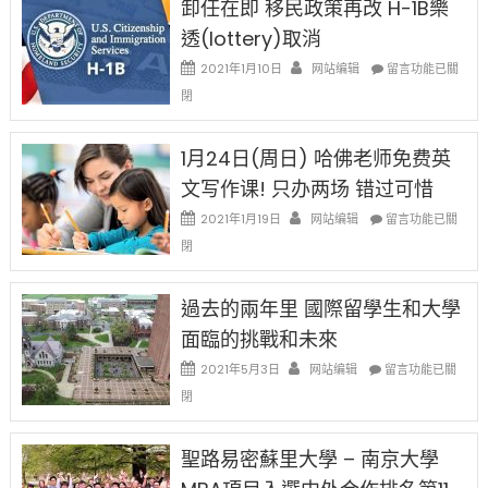
卸任在即 移民政策再改 H-1B樂
後
讓
現
透(lottery)取消
錢
在
說
在
2021年1月10日
网站编辑
留言功能已關
開
話
〈卸
始
閉
申
任
對
請
在
OPT
H-
即
1月24日(周日) 哈佛老师免费英
開
1B
移
刀〉
簽
文写作课! 只办两场 错过可惜
民
中
證
政
在
2021年1月19日
网站编辑
留言功能已關
高
策
〈1
薪
閉
再
月
者
改
24
先
H-
日
過去的兩年里 國際留學生和大學
得〉
1B
(周
中
樂
面臨的挑戰和未來
日)
透
哈
在
2021年5月3日
网站编辑
留言功能已關
(lottery)
佛
〈過
取
閉
老
去
消〉
师
的
中
免
兩
聖路易密蘇里大學 – 南京大學
费
年
英
里