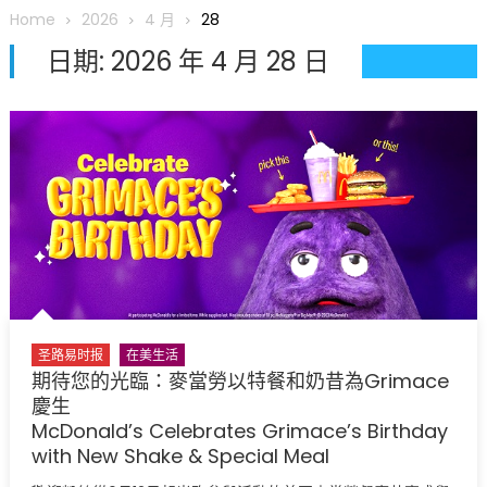
圆满举行
Home
2026
4 月
28
圣路易龙舟俱乐部5月16日龙舟体验日 邀请各界亲身体验划行乐
日期:
2026 年 4 月 28 日
趣 + 水上竞速魅力
三十二载跨越时空的相逢
执掌密苏里植物园近四十年 致力推动全球植物多样性研究与中美
合作 Peter Raven 博士逝世 享年89岁
一晃三十年，初夏又相逢。中华日，等你来赴约 —— 密苏里植物
园“中华日三十周年特别报道（五）
筝声与琴韵交汇：刘励(Li Statler)与钢琴家Darek演绎一场古筝
与钢琴的精彩对话
圣路易时报
在美生活
期待您的光臨：麥當勞以特餐和奶昔為Grimace
慶生
McDonald’s Celebrates Grimace’s Birthday
with New Shake & Special Meal