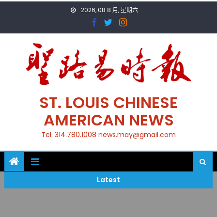
Skip
2026, 08 8 月, 星期六
to
content
ST. LOUIS CHINESE
AMERICAN NEWS
Tel: 314.780.1008 news.may@gmail.com
Latest