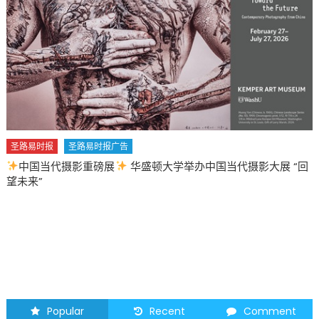
Grimace
慶
生
McDonald’s
Celebrates
Grimace’s
Birthday
with
New
圣路易时报
圣路易时报广告
Shake
中国当代摄影重磅展
华盛顿大学举办中国当代摄影大展 “回
&
望未来”
Special
Meal〉
中
Popular
Recent
Comment