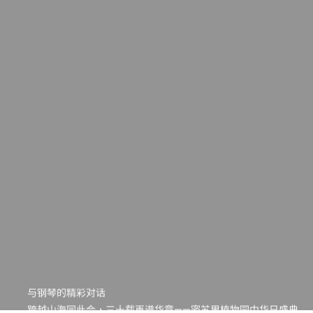
一晃三十年，初夏又相逢。中华日，等你来赴约 —— 密苏里植物
园“中华日三十周年特别报道（五）
筝声与琴韵交汇：刘励(Li Statler)与钢琴家Darek演绎一场古筝
与钢琴的精彩对话
跨越山海同此会，三十载再谱华章——密苏里植物园中华日盛典