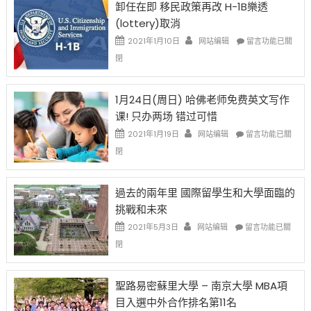
卸任在即 移民政策再改 H-1B樂透
後
讓
(lottery)取消
現
錢
在
說
在
2021年1月10日
网站编辑
留言功能已關
開
話
〈卸
閉
始
申
任
對
請
在
OPT
H-
即
1月24日(周日) 哈佛老师免费英文写作
開
1B
移
课! 只办两场 错过可惜
刀〉
簽
民
中
證
政
在
2021年1月19日
网站编辑
留言功能已關
高
策
〈1
閉
薪
再
月
者
改
24
先
H-
日
過去的兩年里 國際留學生和大學面臨的
得〉
1B
(周
挑戰和未來
中
樂
日)
透
哈
在
2021年5月3日
网站编辑
留言功能已關
(lottery)
佛
〈過
閉
取
老
去
消〉
师
的
中
免
兩
聖路易密蘇里大學 – 南京大學 MBA項
费
年
目入選中外合作排名第11名
英
里