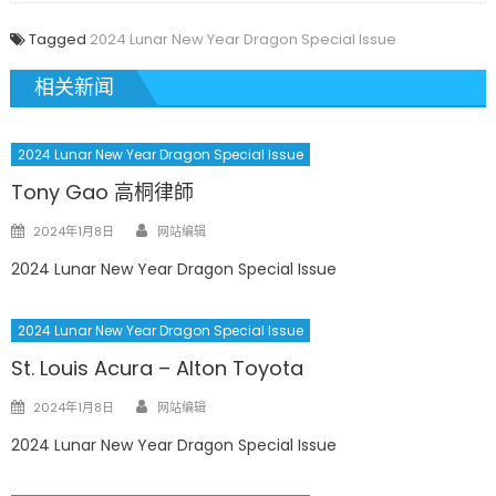
Tagged
2024 Lunar New Year Dragon Special Issue
相关新闻
2024 Lunar New Year Dragon Special Issue
Tony Gao 高桐律師
Author
Posted
2024年1月8日
网站编辑
on
2024 Lunar New Year Dragon Special Issue
2024 Lunar New Year Dragon Special Issue
St. Louis Acura – Alton Toyota
Author
Posted
2024年1月8日
网站编辑
on
2024 Lunar New Year Dragon Special Issue