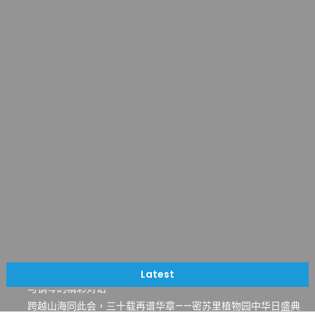
一晃三十年，初夏又相逢。中华日，等你来赴约 —— 密苏里植物
园“中华日三十周年特别报道（五）
筝声与琴韵交汇：刘励(Li Statler)与钢琴家Darek演绎一场古筝
Latest
与钢琴的精彩对话
跨越山海同此会，三十载再谱华章——密苏里植物园中华日盛典