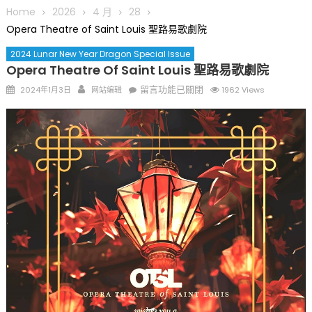
圆满举行
Home
2026
4 月
28
圣路易龙舟俱乐部5月16日龙舟体验日 邀请各界亲身体验划行乐
Opera Theatre of Saint Louis 聖路易歌劇院
趣 + 水上竞速魅力
2024 Lunar New Year Dragon Special Issue
三十二载跨越时空的相逢
Opera Theatre Of Saint Louis 聖路易歌劇院
执掌密苏里植物园近四十年 致力推动全球植物多样性研究与中美
Posted
Author
在
留言功能已關閉
合作 Peter Raven 博士逝世 享年89岁
2024年1月3日
网站编辑
1962 Views
on
〈Opera
一晃三十年，初夏又相逢。中华日，等你来赴约 —— 密苏里植物
Theatre
园“中华日三十周年特别报道（五）
of
筝声与琴韵交汇：刘励(Li Statler)与钢琴家Darek演绎一场古筝
Saint
与钢琴的精彩对话
Louis
聖
路
易
歌
劇
院〉
中