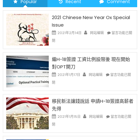
Popular
Recent
Comment
2021 Chinese New Year Ox Special
Issue
在
2021年2月14日
网站编辑
留言功能已關
〈2021
閉
Chinese
New
Year
繼H-1B簽證 工資比例設限後 現在開始
Ox
對OPT開刀
Special
Issue〉
在
2021年1月17日
网站编辑
留言功能已關
中
〈繼
閉
H-
1B
簽
移民新法讓錢說話 申請H-1B簽證高薪者
證
先得
工
資
在
2021年1月15日
网站编辑
留言功能已關
比
〈移
閉
例
民
設
新
限
法