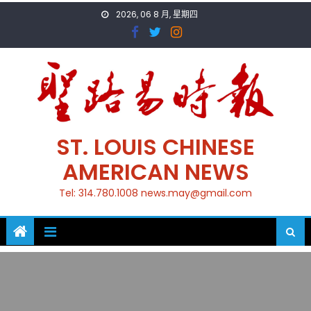
Skip
2026, 06 8 月, 星期四
to
content
ST. LOUIS CHINESE
AMERICAN NEWS
Tel: 314.780.1008 news.may@gmail.com